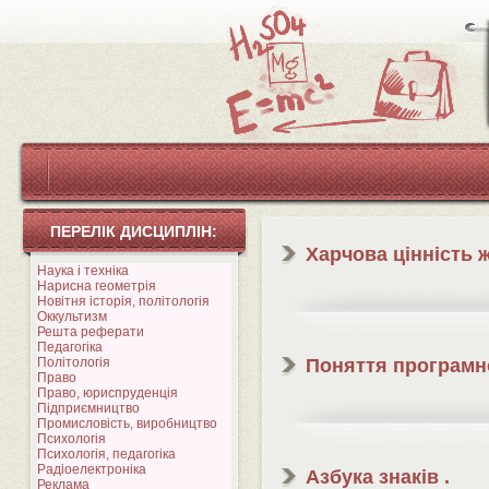
ПЕРЕЛІК ДИСЦИПЛІН:
Харчова цінність 
Наука і техніка
Нарисна геометрія
Новітня історія, політологія
Оккультизм
Решта реферати
Педагогіка
Політологія
Поняття програмн
Право
Право, юриспруденція
Підприємництво
Промисловість, виробництво
Психологія
Психологія, педагогіка
Радіоелектроніка
Азбука знаків .
Реклама