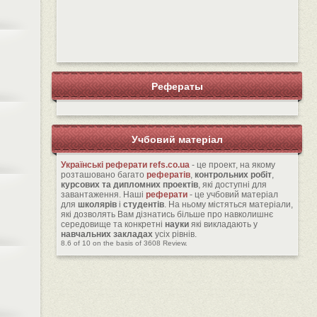
Рефераты
Учбовий матеріал
Українські реферати
refs.co.ua
- це проект, на якому
розташовано багато
рефератів
,
контрольних робіт
,
курсових та дипломних проектів
, які доступні для
завантаження. Наші
реферати
- це учбовий матеріал
для
школярів
і
студентів
. На ньому містяться матеріали,
які дозволять Вам дізнатись більше про навколишнє
середовище та конкретні
науки
які викладають у
навчальних закладах
усіх рівнів.
8.6
of
10
on the basis of
3608
Review.