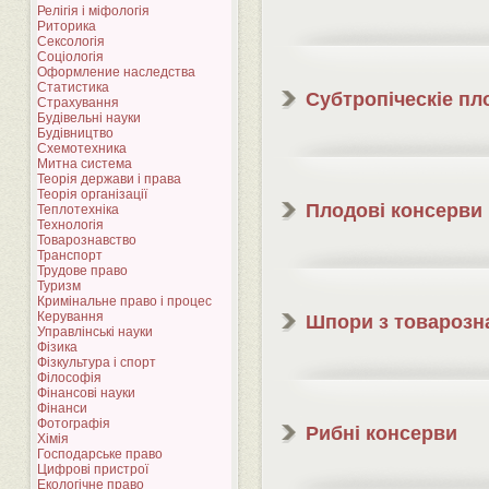
Релігія і міфологія
Риторика
Сексологія
Соціологія
Оформление наследства
Статистика
Cубтропіческіе пл
Страхування
Будівельні науки
Будівництво
Схемотехника
Митна система
Теорія держави і права
Теорія організації
Плодові консерви
Теплотехніка
Технологія
Товарознавство
Транспорт
Трудове право
Туризм
Кримінальне право і процес
Керування
Шпори з товарозн
Управлінські науки
Фізика
Фізкультура і спорт
Філософія
Фінансові науки
Фінанси
Фотографія
Рибні консерви
Хімія
Господарське право
Цифрові пристрої
Екологічне право