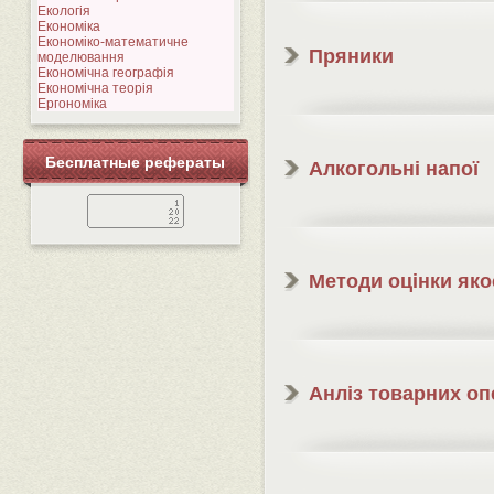
Екологія
Економіка
Економіко-математичне
Пряники
моделювання
Економічна географія
Економічна теорія
Ергономіка
Бесплатные рефераты
Алкогольні напої
Методи оцінки яко
Анліз товарних оп