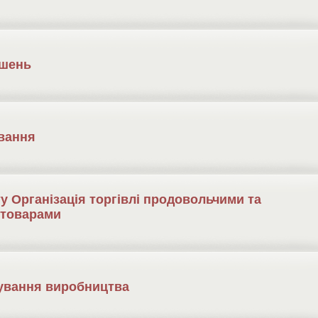
ішень
ування
у Організація торгівлі продовольчими та
 товарами
нування виробництва