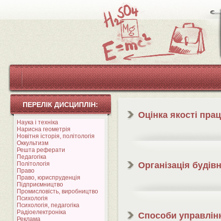
ПЕРЕЛІК ДИСЦИПЛІН:
Оцінка якості пра
Наука і техніка
Нарисна геометрія
Новітня історія, політологія
Оккультизм
Решта реферати
Педагогіка
Політологія
Організація будів
Право
Право, юриспруденція
Підприємництво
Промисловість, виробництво
Психологія
Психологія, педагогіка
Радіоелектроніка
Способи управлін
Реклама