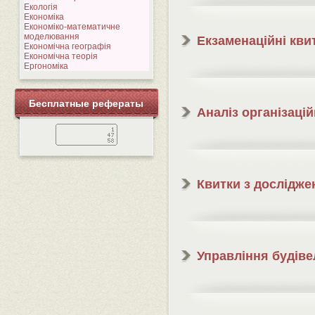
Екологія
Економіка
Економіко-математичне
моделювання
Екзаменаційні квит
Економічна географія
Економічна теорія
Ергономіка
Бесплатные рефераты
Аналіз організаці
Квитки з дослідже
Управління будів