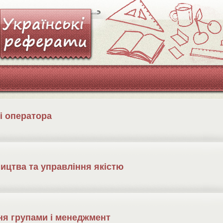
ці оператора
ництва та управління якістю
ня групами і менеджмент