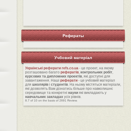
Рефераты
Учбовий матеріал
Українські реферати
refs.co.ua
- це проект, на якому
розташовано багато
рефератів
,
контрольних робіт
,
курсових та дипломних проектів
, які доступні для
завантаження. Наші
реферати
- це учбовий матеріал
для
школярів
і
студентів
. На ньому містяться матеріали,
які дозволять Вам дізнатись більше про навколишнє
середовище та конкретні
науки
які викладають у
навчальних закладах
усіх рівнів.
8.7
of
10
on the basis of
2691
Review.