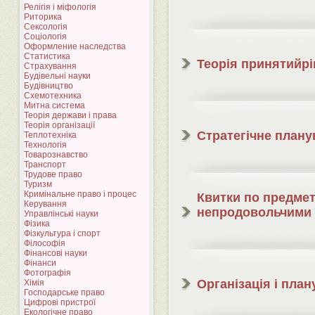
Релігія і міфологія
Риторика
Сексологія
Соціологія
Оформление наследства
Статистика
Теорія принятийр
Страхування
Будівельні науки
Будівництво
Схемотехника
Митна система
Теорія держави і права
Теорія організації
Стратегічне план
Теплотехніка
Технологія
Товарознавство
Транспорт
Трудове право
Туризм
Кримінальне право і процес
Квитки по предмет
Керування
непродовольчими
Управлінські науки
Фізика
Фізкультура і спорт
Філософія
Фінансові науки
Фінанси
Фотографія
Організація і пла
Хімія
Господарське право
Цифрові пристрої
Екологічне право