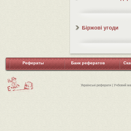
Біржові угоди
Рефераты
Банк рефератов
Ска
Українські реферати | Учбовий м