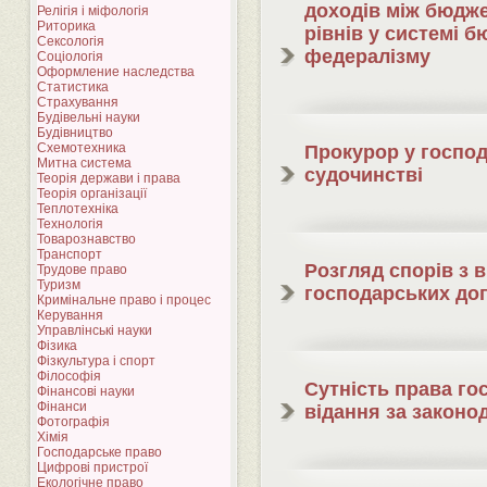
доходів між бюдже
Релігія і міфологія
Риторика
рівнів у системі 
Сексологія
федералізму
Соціологія
Оформление наследства
Статистика
Страхування
Будівельні науки
Будівництво
Схемотехника
Прокурор у госпо
Митна система
судочинстві
Теорія держави і права
Теорія організації
Теплотехніка
Технологія
Товарознавство
Транспорт
Розгляд спорів з 
Трудове право
Туризм
господарських до
Кримінальне право і процес
Керування
Управлінські науки
Фізика
Фізкультура і спорт
Філософія
Сутність права го
Фінансові науки
Фінанси
відання за закон
Фотографія
Хімія
Господарське право
Цифрові пристрої
Екологічне право