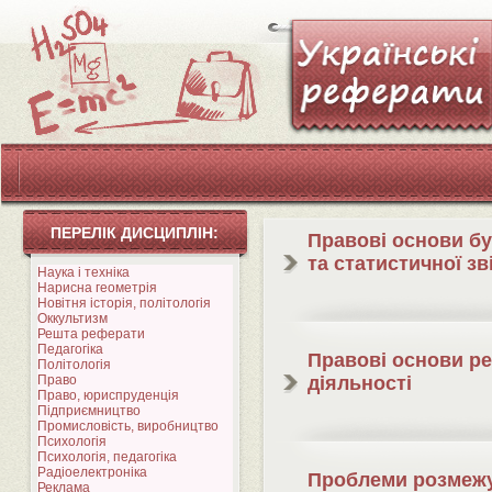
ПЕРЕЛІК ДИСЦИПЛІН:
Правові основи бу
та статистичної зв
Наука і техніка
Нарисна геометрія
Новітня історія, політологія
Оккультизм
Решта реферати
Педагогіка
Правові основи р
Політологія
Право
діяльності
Право, юриспруденція
Підприємництво
Промисловість, виробництво
Психологія
Психологія, педагогіка
Радіоелектроніка
Проблеми розмеж
Реклама