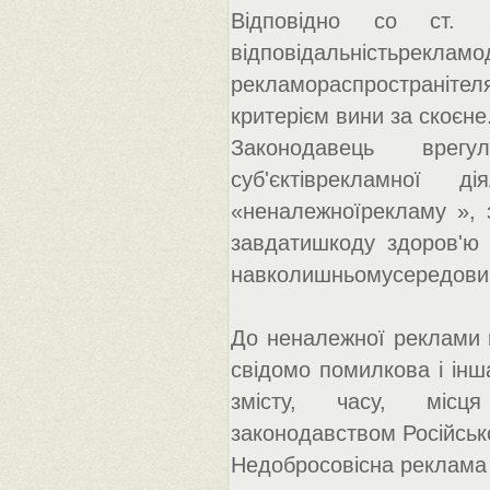
Відповідно сo ст. 
відповідальністьр
рекламораспространіте
критерієм вини за скоєне
Законодавець врегу
суб'єктіврекламної 
«неналежноїрекламу », 
завдатишкоду здоров'ю 
навколишньомусередовищі 
До неналежної реклами н
свідомо помилкова і інш
змісту, часу, місця
законодавством Російсько
Недобросовісна реклама (