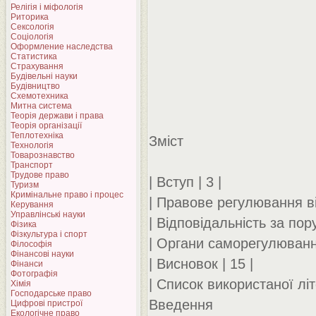
Релігія і міфологія
Риторика
Сексологія
Соціологія
Оформление наследства
Статистика
Страхування
Будівельні науки
Будівництво
Схемотехника
Митна система
Теорія держави і права
Теорія організації
Теплотехніка
Зміст
Технологія
Товарознавство
Транспорт
Трудове право
| Вступ | 3 |
Туризм
Кримінальне право і процес
| Правове регулювання ві
Керування
Управлінські науки
| Відповідальність за по
Фізика
Фізкультура і спорт
| Органи саморегулювання
Філософія
Фінансові науки
| Висновок | 15 |
Фінанси
Фотографія
| Список використаної літ
Хімія
Господарське право
Введення
Цифрові пристрої
Екологічне право