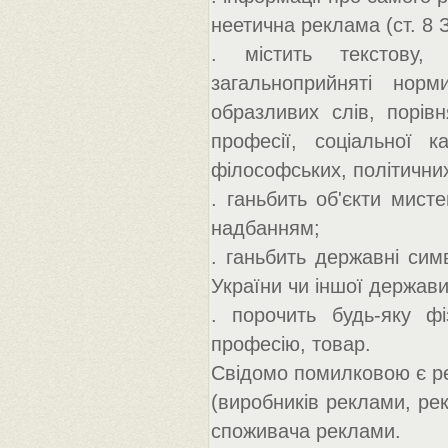
неетична реклама (ст. 8 З
. містить текстову,
загальноприйняті нор
образливих слів, порівн
професії, соціальної ка
філософських, політичних
. ганьбить об'єкти мист
надбанням;
. ганьбить державні сим
України чи іншої держави,
. порочить будь-яку фі
професію, товар.
Свідомо помилковою є р
(виробників реклами, ре
споживача реклами.