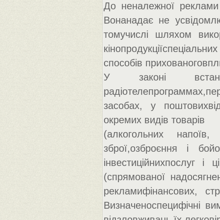
До неналежної реклами 
Вонанадає не усвідомл
томучислі шляхом вико
кінопродукціїспеціальни
способів прихованоговпл
У законі вста
радіотелепрограммах,пе
засобах, у поштовихві
окремих видів товарів
(алкогольних напоїв,
зброї,озброєння і бойо
інвестиційнихпослуг і 
(спрямованої надосягнен
рекламифінансових, стр
Визначеноспецифічні вим
відзловживань їх легковір