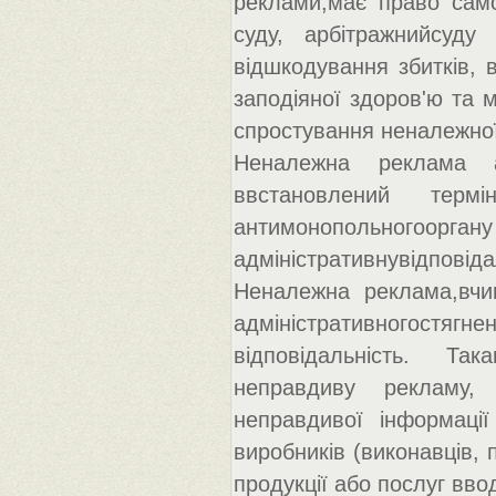
реклами,має право само
суду, арбітражнийсуд
відшкодування збитків,
заподіяної здоров'ю та 
спростування неналежно
Неналежна реклама а
ввстановлений терм
антимонопольногооргану 
адміністративнувідпові
Неналежна реклама,вчи
адміністративногостягн
відповідальність. Та
неправдиву рекламу,
неправдивої інформації
виробників (виконавців, 
продукції або послуг вво