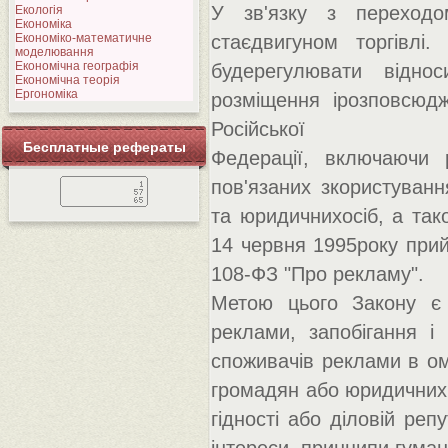
У зв'язку з переходо
Екологія
Економіка
Економіко-математичне
стаєдвигуном торгівлі
моделювання
Економічна географія
будерегулювати відно
Економічна теорія
Ергономіка
розміщення ірозповсюдж
Російської
Бесплатные рефераты
Федерації, включаючи р
пов'язаних зкористуван
та юридичнихосіб, а та
14 червня 1995року прий
108-ФЗ "Про рекламу".
Метою цього Закону є з
реклами, запобігання і
споживачів реклами в о
громадян або юридичних 
гідності або діловій репу