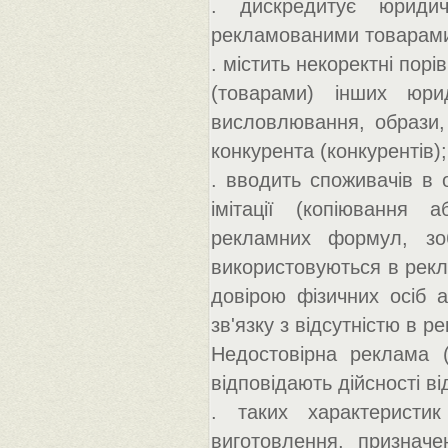
. дискредитує юриди
рекламованими товарам
. містить некоректні пор
(товарами) інших юри
висловлювання, образи, 
конкурента (конкурентів);
. вводить споживачів в
імітації (копіювання а
рекламних формул, зо
використовуються в рекл
довірою фізичних осіб а
зв'язку з відсутністю в р
Недостовірна реклама (
відповідають дійсності в
. таких характеристи
виготовлення, призначе