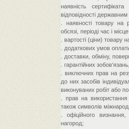
наявність сертифіката 
відповідності державним 
. наявності товару на 
обсязі, періоді час і місце
. вартості (ціни) товару
. додаткових умов оплат
. доставки, обміну, пове
. гарантійних зобов'язань
. виключних прав на резу
до них засобів індивідуал
виконуваних робіт або по
. прав на використання 
також символів міжнародн
. офіційного визнання,
нагород;