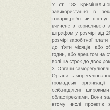
У ст. 182 Кримінальн
завикористання в рек
товарів,робіт чи послуг
вчинене з корисливою за
штрафом у розмірі від 2
розмірі заробітної плати
до п'яти місяців, або 
годин, або арештом на с
волі на строк до двох рок
3. Органи саморегулюван
Органи саморегулювання
громадські організації
осіб,наділені широки
областіреклами. Вони за
втому числі проектів 