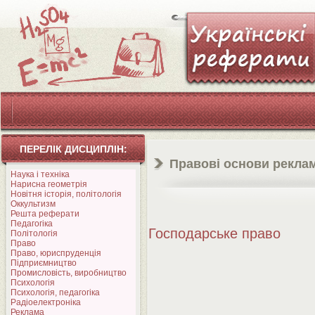
ПЕРЕЛІК ДИСЦИПЛІН:
Правові основи реклам
Наука і техніка
Нарисна геометрія
Новітня історія, політологія
Оккультизм
Решта реферати
Педагогіка
Господарське право
Політологія
Право
Право, юриспруденція
Підприємництво
Промисловість, виробництво
Психологія
Психологія, педагогіка
Радіоелектроніка
Реклама