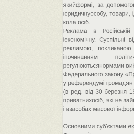
якийформі, за допомого
юридичнуособу, товари, 
кола осіб.
Реклама в Російській
іекономічну. Суспільні 
рекламою, покликаною 
іпочинанням політ
регулюютьсянормами виб
Федерального закону «Про
у референдумі громадян Р
(в ред. від 30 березня 
приватнихосіб, які не за
і взасобах масової інфор
Основними суб'єктами еко