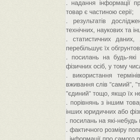
. надання інформації п
товар є частиною серії;
. результатів дослідже
технічних, наукових та ін
. статистичних даних, 
перебільшує їх обгрунтов
. посилань на будь-які
фізичних осіб, у тому числ
. використання термін
вживання слів "самий", "т
"єдиний" тощо, якщо їх 
. порівнянь з іншим тов
інших юридичних або фізи
. посилань на які-небудь
. фактичного розміру поп
. інформації про самого