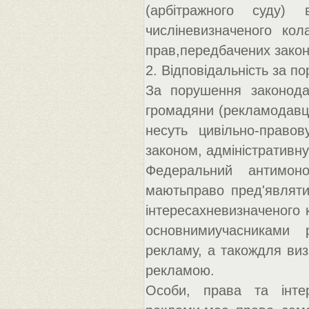
(арбітражного суду)
числіневизначеного кол
прав,передбачених зако
2. Відповідальність за 
За порушення законода
громадяни (рекламодавці
несуть цивільно-правов
законом, адміністративну
Федеральний антимоно
маютьправо пред'являти 
інтересахневизначеного 
основнимиучасниками 
рекламу, а такождля виз
рекламою.
Особи, права та інте