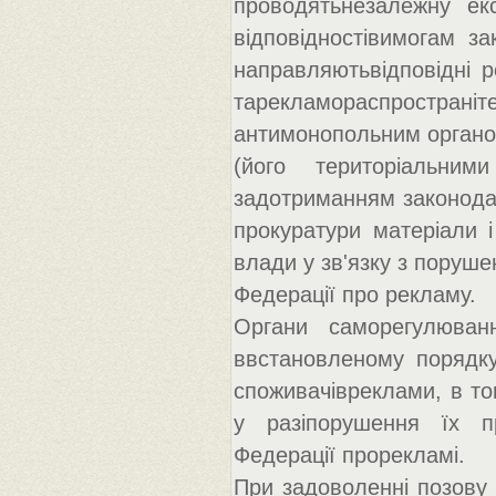
проводятьнезалежну ек
відповідностівимогам за
направляютьвідповідні 
тарекламораспрост
антимонопольним орган
(його територіальни
задотриманням законодав
прокуратури матеріали 
влади у зв'язку з поруше
Федерації про рекламу.
Органи саморегулюван
ввстановленому порядку
споживачівреклами, в то
у разіпорушення їх пр
Федерації прорекламі.
При задоволенні позову