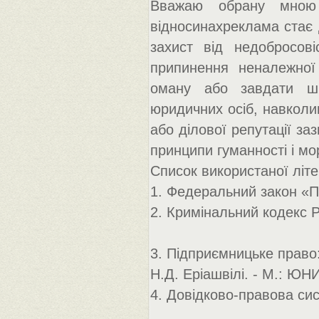
Вважаю обрану мною
відносинахреклама стає д
захист від недобросові
припинення неналежної
оману або завдати шк
юридичних осіб, навколи
або ділової репутації заз
принципи гуманності і мо
Список використаної літ
1. Федеральний закон «П
2. Кримінальний кодекс 
3. Підприємницьке право
Н.Д. Еріашвілі. - М.: ЮН
4. Довідково-правова си