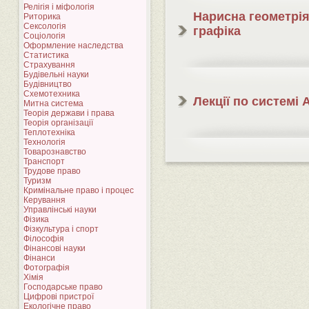
Релігія і міфологія
Нарисна геометрія
Риторика
Сексологія
графіка
Соціологія
Оформление наследства
Статистика
Страхування
Будівельні науки
Будівництво
Схемотехника
Лекції по системі
Митна система
Теорія держави і права
Теорія організації
Теплотехніка
Технологія
Товарознавство
Транспорт
Трудове право
Туризм
Кримінальне право і процес
Керування
Управлінські науки
Фізика
Фізкультура і спорт
Філософія
Фінансові науки
Фінанси
Фотографія
Хімія
Господарське право
Цифрові пристрої
Екологічне право