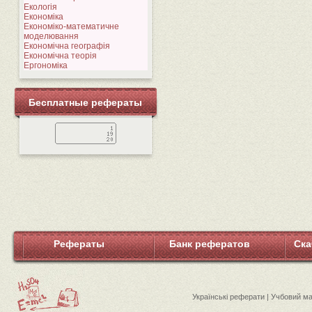
Екологія
Економіка
Економіко-математичне
моделювання
Економічна географія
Економічна теорія
Ергономіка
Бесплатные рефераты
Рефераты
Банк рефератов
Ска
Українські реферати | Учбовий м