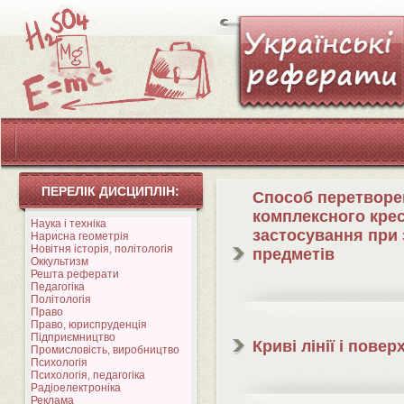
ПЕРЕЛІК ДИСЦИПЛІН:
Cпособ перетворе
комплексного кре
Наука і техніка
застосування при
Нарисна геометрія
Новітня історія, політологія
предметів
Оккультизм
Решта реферати
Педагогіка
Політологія
Право
Право, юриспруденція
Підприємництво
Криві лінії і повер
Промисловість, виробництво
Психологія
Психологія, педагогіка
Радіоелектроніка
Реклама