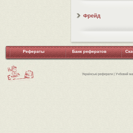
Фрейд
Рефераты
Банк рефератов
Ска
Українські реферати | Учбовий м