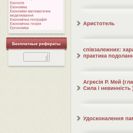
Екологія
Економіка
Економіко-математичне
моделювання
Економічна географія
Аристотель
Економічна теорія
Ергономіка
Бесплатные рефераты
співзалежних: хар
практика подолан
Агресія Р. Мей (гл
Сила і невинність 
Удосконалення пам