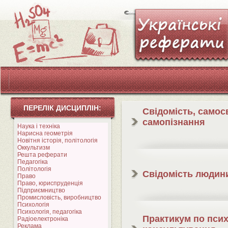
ПЕРЕЛІК ДИСЦИПЛІН:
Свідомість, самосв
самопізнання
Наука і техніка
Нарисна геометрія
Новітня історія, політологія
Оккультизм
Решта реферати
Педагогіка
Політологія
Свідомість людин
Право
Право, юриспруденція
Підприємництво
Промисловість, виробництво
Психологія
Психологія, педагогіка
Практикум по псих
Радіоелектроніка
Реклама