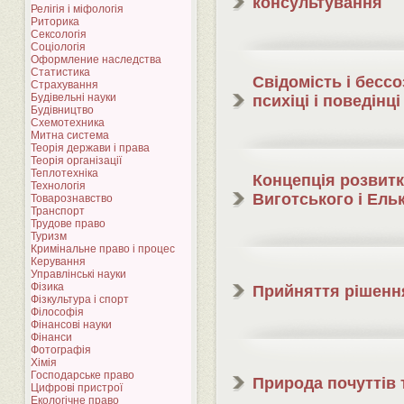
консультування
Релігія і міфологія
Риторика
Сексологія
Соціологія
Оформление наследства
Статистика
Свідомість і бессо
Страхування
Будівельні науки
психіці і поведінц
Будівництво
Схемотехника
Митна система
Теорія держави і права
Теорія організації
Теплотехніка
Концепція розвитк
Технологія
Виготського і Ель
Товарознавство
Транспорт
Трудове право
Туризм
Кримінальне право і процес
Керування
Управлінські науки
Фізика
Прийняття рішен
Фізкультура і спорт
Філософія
Фінансові науки
Фінанси
Фотографія
Хімія
Господарське право
Природа почуттів 
Цифрові пристрої
Екологічне право