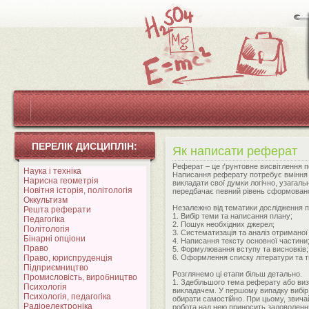
ПЕРЕЛІК ДИСЦИПЛІН:
Як написати реферат
Реферат – це ґрунтовне висвітлення пе
Наука і техніка
Написання реферату потребує вміння п
Нарисна геометрія
викладати свої думки логічно, узагал
Новітня історія, політологія
передбачає певний рівень сформовано
Оккультизм
Незалежно від тематики дослідження п
Решта реферати
1. Вибір теми та написання плану;
Педагогіка
2. Пошук необхідних джерел;
Політологія
3. Систематизація та аналіз отриманої
Бінарні опціони
4. Написання тексту основної частини
Право
5. Формулювання вступу та висновків;
Право, юриспруденція
6. Оформлення списку літератури та т
Підприємництво
Розглянемо ці етапи більш детально.
Промисловість, виробництво
1. Здебільшого тема реферату або ви
Психологія
викладачем. У першому випадку вибір 
Психологія, педагогіка
обирати самостійно. При цьому, звичай
Радіоелектроніка
робота над нею приносить задоволенн