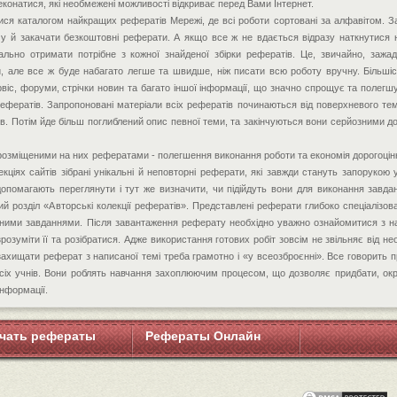
еконатися, які необмежені можливості відкриває перед Вами Інтернет.
ся каталогом найкращих рефератів Мережі, де всі роботи сортовані за алфавітом. З
у й закачати безкоштовні реферати. А якщо все ж не вдається відразу наткнутися 
льно отримати потрібне з кожної знайденої збірки рефератів. Це, звичайно, зажа
и, але все ж буде набагато легше та швидше, ніж писати всю роботу вручну. Більшіс
рвіс, форуми, стрічки новин та багато іншої інформації, що значно спрощує та полегш
рефератів. Запропоновані матеріали всіх рефератів починаються від поверхневого те
дів. Потім йде більш поглиблений опис певної теми, та закінчуються вони серйозними д
 розміщеними на них рефератами - полегшення виконання роботи та економія дорогоцін
лекціях сайтів зібрані унікальні й неповторні реферати, які завжди стануть запорукою 
опомагають переглянути і тут же визначити, чи підійдуть вони для виконання завдан
й розділ «Авторські колекції рефератів». Представлені реферати глибоко спеціалізова
аними завданнями. Після завантаження реферату необхідно уважно ознайомитися з 
розуміти її та розібратися. Адже використання готових робіт зовсім не звільняє від нео
 захищати реферат з написаної темі треба грамотно і «у всеозброєнні». Все говорить п
всіх учнів. Вони роблять навчання захоплюючим процесом, що дозволяє придбати, окр
інформації.
чать рефераты
Рефераты Онлайн