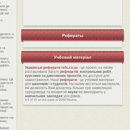
я
ати до
леної
уде ще
го
датися, а
Рефераты
й витікати
я та
 чи
Учбовий матеріал
 курсу
якості,
рафіях,
Українські реферати
refs.co.ua
- це проект, на якому
розташовано багато
рефератів
,
контрольних робіт
,
курсових та дипломних проектів
, які доступні для
плану. Це
завантаження. Наші
реферати
- це учбовий матеріал
подається
для
школярів
і
студентів
. На ньому містяться матеріали,
сті
які дозволять Вам дізнатись більше про навколишнє
 вона
середовище та конкретні
науки
які викладають у
навчальних закладах
усіх рівнів.
9.5
of
10
on the basis of
2098
Review.
новних
, тобто
илання на
ації.
ювати так
ічно,
 Кожна