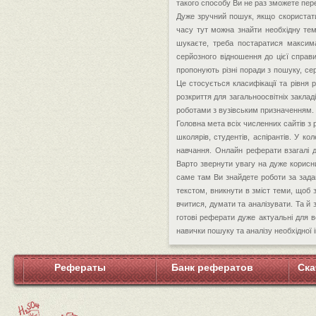
такого способу Ви не раз зможете пер
Дуже зручний пошук, якщо скористати
часу тут можна знайти необхідну тем
шукаєте, треба постаратися максима
серйозного відношення до цієї справ
пропонують різні поради з пошуку, се
Це стосується класифікації та рівня 
розкриття для загальноосвітніх закла
роботами з вузівським призначенням.
Головна мета всіх численних сайтів з
школярів, студентів, аспірантів. У ко
навчання. Онлайн реферати взагалі д
Варто звернути увагу на дуже корисни
саме там Ви знайдете роботи за зад
текстом, вникнути в зміст теми, щоб з
вчитися, думати та аналізувати. Та й
готові реферати дуже актуальні для 
навички пошуку та аналізу необхідної 
Рефераты
Банк рефератов
Ска