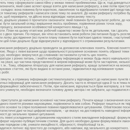
ують тему сформувати самостійно у межах певної проблематики. Що ж, тоді доведетьс
изначити, який саме аспект краще взяти для написання реферату, а вже потім приступ
складно: вона повинна бути короткою, лаконічною та відображати головні ідеї представ
я тематику рефератів і написати свою тему по аналогії. До назви реферату потрібно б
, щоб перевірити, чи дійсно вона відповідає написаному тексту.
о, доцільно уважно її прочитати і визначити: який повинен бути результат роботи, до чо
 має бути загальний огляд і вирішення якоїсь проблеми, порівняння різних точок зору,
процесу, визначення особливостей конкретного явища і т.д.
оти. План на цьому етапі має робочий характер і може бути як детальним, так і досить
о з двох причин. По-перше, він чітко встановить межі роботи (які питання будуть розгля
ити логіку дослідження (всі пункти плану повинні бути пов’язані однією темою, і наступни
и цей план доцільно буде відкоригувати у відповідності з отриманими результатами.
аписання реферату доцільно проводити за допомогою ключових понять. Ключові понятт
ою. Якщо є певні вагання щодо правильності розуміння основних понять обраної теми
урі, необхідно звернутися до словників і встановити сутність цих понять.
тератури з різних питань, і знайти необхідну інформацію в межах будь-якого навчального
 на увазі, що частина представленої в мережі інформації може бути застарілою, низької 
 і т. ін.. Тому, обираючи літературу для написання реферату, краще зупинятися на моног
укових статтях, які було видано в останні роки, і відмовитися від копіювання чужих
 робіт.
еглянути, а отриману інформацію систематизувати у відповідності до написаних пунктів 
атньо інформації для написання реферату. Досить часто в літературі одна й та ж тема 
формаційної забезпеченості. Потім, при написанні, відчувається брак матеріалу, а в тек
ого уникнути, необхідно визначати головну думку автора і не забувати, що подаватися
а приступати до написання основної частини реферату. Почати краще з визначення ос
одного поняття різними науковцями, порівнюючи їх між собою. Реферат пишеться як твір
оте основні та спірні положення повинні підкріплюватися цитуванням. Обов’язкове пос
статистичні дані чи інші цифрові матеріали, - це вказує на достовірність наведеної інформ
ності до загальних правил цитування.
ють певні ускладнення з дотриманням наукового стилю викладення інформації: формул
еферат науково-публіцистичним стилем. Для цього необхідно думки формулювати лакон
м порядком слів, уникати емоційності, образності, гіперболізації та ін..
атися логічно: від простого до складного, або навпаки, від загального до конкретного.