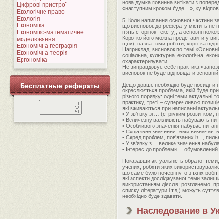
нова думка повинна витікати з попере
Цифрові пристрої
«наступним кроком буде…», «у відповід
Екологічне право
Екологія
5. Коли написання основної частини з
Економіка
що висновок до реферату містить не пе
Економіко-математичне
п’ять сторінок тексту), а основні поло
Коротко його можна представити у виг
моделювання
що»), назва теми роботи, коротка відпов
Економічна географія
Наприклад, висновок по темі «Основні
Економічна теорія
соціальна, культурна, екологічна, еко
Ергономіка
охарактеризувати.
Не виправдовує себе практика «запозич
висновок не буде відповідати основній 
Бесплатные рефераты
Дещо довше необхідно буде посидіти н
окреслюється проблема, якій буде при
різного порядку: одні теми актуальні 
практику, треті – суперечливою позиці
які вживаються при написанні актуальн
• У зв’язку зі … (стрімким розвитком, п
• Величезну важливість набувають пита
• Особливого значення набуває питання
• Соціальне значення теми визначаєтьс
• Серед проблем, пов'язаних із..., пиль
• У зв'язку з ... велике значення набул
• Інтерес до проблеми ... обумовлений .
Показавши актуальність обраної теми,
учених, роботи яких використовувалис
що саме було почерпнуто з їхніх робіт.
які аспекти досліджуваної теми залиш
використанням дієслів: розглянемо, п
списку літератури і т.д.) можуть сутт
необхідно буде здавати.
Наследование в У