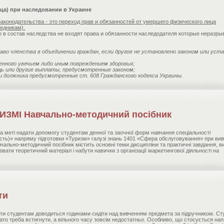
нца) при наследовании в Украине
законодательства - это переход прав и обязанностей от умершего физического лица
ледникам).
то в состав наследства не входят права и обязанности наследодателя которые неразры
раво членства в объединении граждан, если другое не установлено законом или уст
ненного увечьем либо иным повреждением здоровья;
щь или другие выплаты, предусмотренные законом;
ли должника предусмотренные ст. 608 Гражданского кодекса Украины.
ЗМІ Навчально-методичний посібник
 меті надати допомогу студентам денної та заочної форм навчання спеціальності
сть)» напряму підготовки «Туризм» галузі знань 1401 «Сфера обслуговування» при вив
вчально-методичний посібник містить основні теми дисципліни та практичні завдання, в
ати теоретичний матеріал і набути навички з організації маркетингової діяльності на
ти
віти студентам доводиться годинами сидіти над вивченням предмета за підручником. Ст
гато треба встигнути, а вільного часу зовсім недостатньо. Особливо, що стосується на