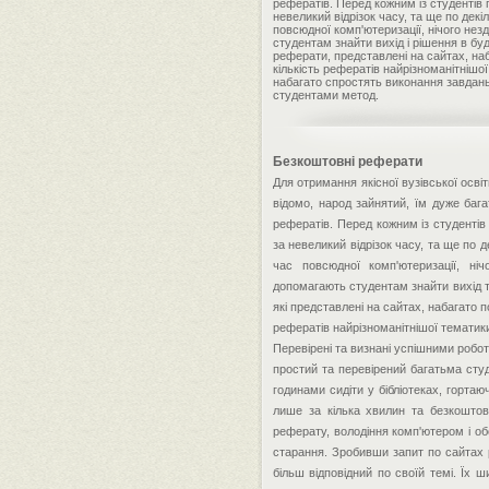
рефератів. Перед кожним із студентів 
невеликий відрізок часу, та ще по дек
повсюдної комп'ютеризації, нічого нез
студентам знайти вихід і рішення в бу
реферати, представлені на сайтах, наб
кількість рефератів найрізноманітнішо
набагато спростять виконання завдань
студентами метод.
Безкоштовні реферати
Для отримання якісної вузівської осв
відомо, народ зайнятий, їм дуже баг
рефератів. Перед кожним із студентів
за невеликий відрізок часу, та ще по 
час повсюдної комп'ютеризації, ніч
допомагають студентам знайти вихід т
які представлені на сайтах, набагато п
рефератів найрізноманітнішої тематики
Перевірені та визнані успішними робо
простий та перевірений багатьма сту
годинами сидіти у бібліотеках, горта
лише за кілька хвилин та безкоштов
реферату, володіння комп'ютером і обов
старання. Зробивши запит по сайтах р
більш відповідний по своїй темі. Їх