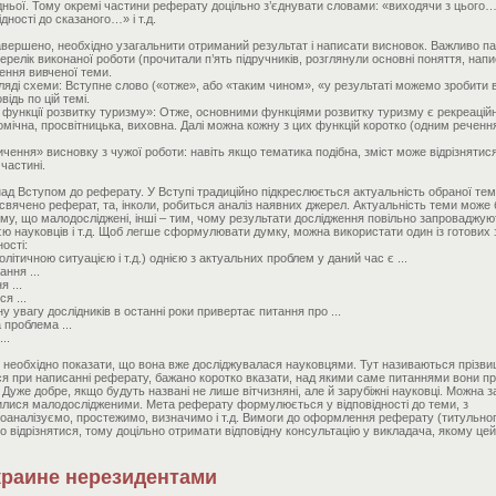
дньої. Тому окремі частини реферату доцільно з’єднувати словами: «виходячи з цього…
ності до сказаного…» і т.д.
авершено, необхідно узагальнити отриманий результат і написати висновок. Важливо па
релік виконаної роботи (прочитали п’ять підручників, розглянули основні поняття, нап
ження вивченої теми.
ляді схеми: Вступне слово («отже», або «таким чином», «у результаті можемо зробити 
ідь по цій темі.
 функції розвитку туризму»: Отже, основними функціями розвитку туризму є рекреацій
номічна, просвітницька, виховна. Далі можна кожну з цих функцій коротко (одним реченн
ення» висновку з чужої роботи: навіть якщо тематика подібна, зміст може відрізнятися
частині.
ад Вступом до реферату. У Вступі традиційно підкреслюється актуальність обраної тем
свячено реферат, та, інколи, робиться аналіз наявних джерел. Актуальність теми може 
тому, що малодосліджені, інші – тим, чому результати дослідження повільно запроваджую
єю науковців і т.д. Щоб легше сформулювати думку, можна використати один із готових 
ості:
олітичною ситуацією і т.д.) однією з актуальних проблем у даний час є ...
ння ...
 ...
я ...
ну увагу дослідників в останні роки привертає питання про ...
а проблема ...
..
 необхідно показати, що вона вже досліджувалася науковцями. Тут називаються прізв
я при написанні реферату, бажано коротко вказати, над якими саме питаннями вони п
 Дуже добре, якщо будуть названі не лише вітчизняні, але й зарубіжні науковці. Можна з
илися малодослідженими. Мета реферату формулюється у відповідності до теми, з
роаналізуємо, простежимо, визначимо і т.д. Вимоги до оформлення реферату (титульног
єво відрізнятися, тому доцільно отримати відповідну консультацію у викладача, якому це
краине нерезидентами