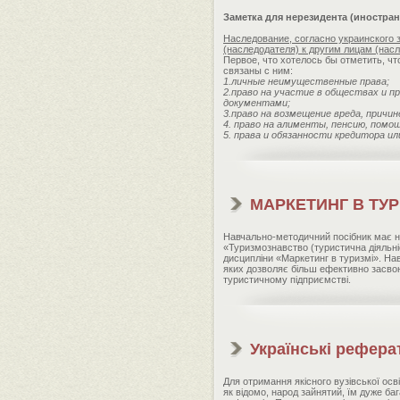
Заметка для нерезидента (иностра
Наследование, согласно украинского 
(наследодателя) к другим лицам (нас
Первое, что хотелось бы отметить, ч
связаны с ним:
1.личные неимущественные права;
2.право на участие в обществах и п
документами;
3.право на возмещение вреда, причи
4. право на алименты, пенсию, помо
5. права и обязанности кредитора и
МАРКЕТИНГ В ТУРИ
Навчально-методичний посібник має на
«Туризмознавство (туристична діяльні
дисципліни «Маркетинг в туризмі». На
яких дозволяє більш ефективно засвоюв
туристичному підприємстві.
Українські рефера
Для отримання якісного вузівської ос
як відомо, народ зайнятий, їм дуже ба