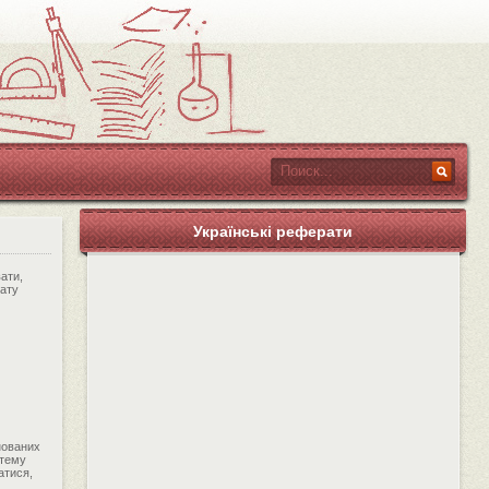
Українські реферати
ати,
рату
нованих
 тему
атися,