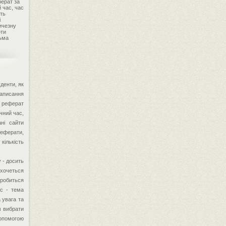
ферат за
 час, час
ють
і
личезну
оти
тьма
денти, як
написання
й реферат
чний час,
ані сайти
реферати,
 кількість
 - досить
 хочеться
 робиться
ас - тема
а увага та
м вибрати
допомогою