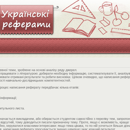
вної теми, зроблене на основі аналізу ряду джерел.
рацювати з літературою: добирати необхідну інформацію, систематизувати її, аналізув
ьнювати отримані результати та робити висновки. Цілком очевидно, що написання рефе
сті навчально-дослідницьких компетентностей.
роцес написання реферату передбачає кілька етапів:
 інформації;
;
итульного листа.
значається викладачем, або обирається студентом самостійно з переліку тем, запропо
відсутній, тому доводиться писати призначену тему. Проте, якщо є можливість, краще
но, керуватися власними інтересами: якщо тема цікава, то по ній хочеться більше дізн
я, написання реферату просувається значно швидше і має кращий результат.