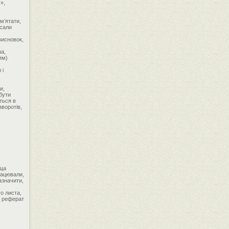
»,
м’ятати,
исали
висновок,
на,
ям)
 і
и,
бути
ться в
зворотів,
ища
рацювали,
азначити,
о листа,
й реферат