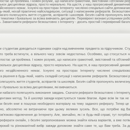
постає ця проблема. І кожен розуміє, що написати грамотний, змістовний і об'ємний ре
ількох дисциплінах відразу, просто нереально. На щастя, у наш прогресивний динамічний
дійсненного немає. Існуючі на просторах Інтернету численні спеціальні сайти допомага
дь-який, нехай практично найскладнішою, ситуації з написанням рефератів. Безкоштовн
агато полегшують життя студентів, аспірантів і школярів. Безліч сайтів пропонують ве
ї тематики і буквально за всіма вивчають дисциплін. Перевірені і визнані успішними роб
. Завантажити реферати безкоштовно з Інтернету - досить простий і перевірений бага
іти студентам доводиться годинами сидіти над вивченням предмета за підручником. Сту
ато треба встигнути, а вільного часу зовсім недостатньо. Особливо, що стосується 
 постає ця проблема. І кожен розуміє, що написати грамотний, змістовний та об'ємни
декількох дисциплінах відразу, просто нереально. На щастя, в наш прогресивний динамі
ого нездійсненного немає. Існуючі на просторах Інтернету численні спеціалізов
а рішення в будь-який, навіть складній ситуації з написанням рефератів. Безкоштовні 
олегшують життя студентів, аспірантів та школярів. Безліч сайтів пропонують величезну
 і буквально за всіма дисциплінами, які вивчаються.
ти набагато полегшують виконання завдань. Скачати реферати безкоштовно з Інтернету
дентами метод. Та й школярі завжди користуються таким благом. Адже всім їм так не
ючи безліч книг в пошуках необхідного матеріалу на тему заданого реферату. Тепер це
но, абсолютно не витрачаючи при цьому великих зусиль. Все, що потрібне від В
'язково підключення до Інтернету. Але, звичайно, як і в будь-якій справі, тут потрібн
еферати онлайн, з безлічі запропонованих можна знайти кілька варіантів, а вже поті
 широкий та різноманітний вибір завжди допоможе знайти саме те, що Вам треба. За 