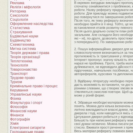
Реклама
В окремих випадках викладачі пропон
спочатку ознайомитися з проблемою, в
Релігія і міфологія
роботи. Назву реферату придумати не 
Риторика
роботи. Для прикладу можна подивитис
Сексологія
раз повернутися по завершенню роботи
Соціологія
Після того, як тему реферату визначен
Оформление наследства
необхідно прийти в її кінці. Тобто, це
Статистика
встановлення етапів розвитку певного 
Після цього доцільно скласти план роб
Страхування
загальним. Але складати його необхідн
Будівельні науки
які – ні), по-друге, дозволить простеж
Будівництво
з попереднього). По завершенню робот
Схемотехника
Митна система
2. Пошук інформаційних джерел для н
Теорія держави і права
словосполучення визначаються за тем
протилежність їх трактування у літерат
Теорія організації
Інтернет пропонує значну кількість лі
Теплотехніка
наразі не проблема. Проте, треба мати
Технологія
дублюватися, не відповідати дійсності
Товарознавство
підручниках, навчальних посібниках, на
Транспорт
авторефератів, курсових та дипломних
Трудове право
3. Відібрану літературу необхідно пер
Туризм
дасть можливість встановити, чи дост
Кримінальне право і процес
різними словами, що створює ілюзію ін
Керування
з’являються смислові повтори. Щоб ць
Управлінські науки
може у різній формі.
Фізика
Фізкультура і спорт
4. Зібравши необхідні матеріали можн
понять. Можна дати кілька визначень 
Філософія
логічно викладаються власні думки, пр
Фінансові науки
джерела і тоді, коли наводяться якісь 
Фінанси
Цитування джерел робиться у відповід
Фотографія
Більшість при написанні реферату ма
Хімія
свої думки незвично. Можна писати р
Електронні сигарети
стисло. Вживати прості речення з прями
Весь матеріал реферату повинен виклад
Господарське право