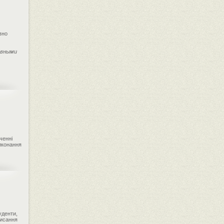
вно
авными
ченні
иконання
уденти,
писання