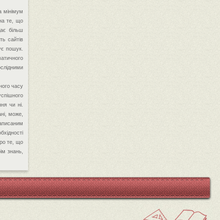
а мінімум
на те, що
дає більш
ть сайтів
ує пошук.
матичного
ослідними
ного часу
успішного
ня чи ні.
ні, може,
написаним
бхідності
ро те, що
ім знань,