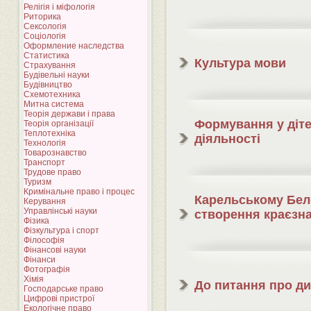
Релігія і міфологія
Риторика
Сексологія
Соціологія
Оформление наследства
Статистика
Культура мови
Страхування
Будівельні науки
Будівництво
Схемотехника
Митна система
Теорія держави і права
Формування у діте
Теорія організації
Теплотехніка
діяльності
Технологія
Товарознавство
Транспорт
Трудове право
Туризм
Кримінальне право і процес
Карельському Бело
Керування
Управлінські науки
створення краєзна
Фізика
Фізкультура і спорт
Філософія
Фінансові науки
Фінанси
Фотографія
Хімія
До питання про ди
Господарське право
Цифрові пристрої
Екологічне право