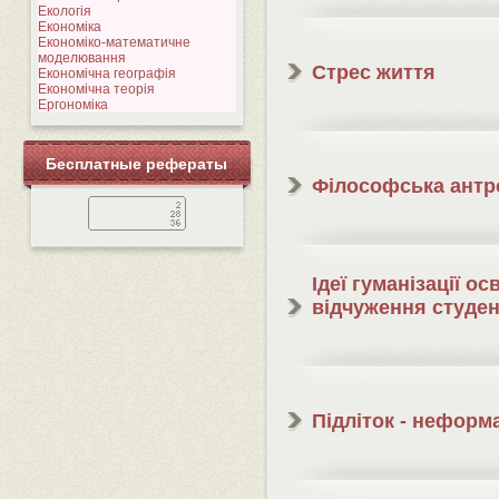
Екологія
Економіка
Економіко-математичне
моделювання
Стрес життя
Економічна географія
Економічна теорія
Ергономіка
Бесплатные рефераты
Філософська антро
Ідеї гуманізації о
відчуження студен
Підліток - неформ