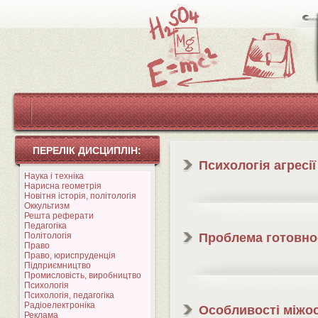
ПЕРЕЛІК ДИСЦИПЛІН:
Психологія агресії
Наука і техніка
Нарисна геометрія
Новітня історія, політологія
Оккультизм
Решта реферати
Педагогіка
Політологія
Проблема готовнос
Право
Право, юриспруденція
Підприємництво
Промисловість, виробництво
Психологія
Психологія, педагогіка
Радіоелектроніка
Особливості міжос
Реклама