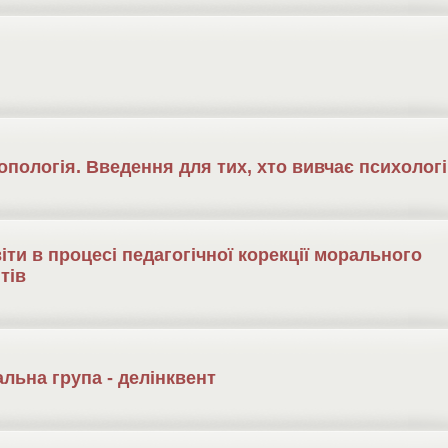
пологія. Введення для тих, хто вивчає психолог
світи в процесі педагогічної корекції морального
тів
альна група - делінквент