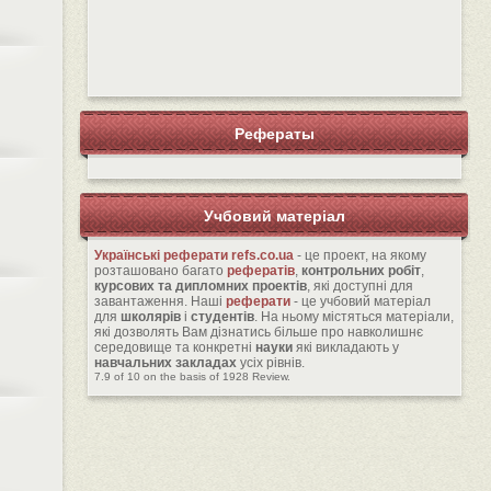
Рефераты
Учбовий матеріал
Українські реферати
refs.co.ua
- це проект, на якому
розташовано багато
рефератів
,
контрольних робіт
,
курсових та дипломних проектів
, які доступні для
завантаження. Наші
реферати
- це учбовий матеріал
для
школярів
і
студентів
. На ньому містяться матеріали,
які дозволять Вам дізнатись більше про навколишнє
середовище та конкретні
науки
які викладають у
навчальних закладах
усіх рівнів.
7.9
of
10
on the basis of
1928
Review.