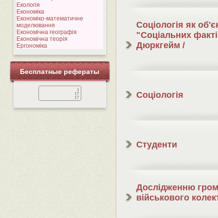
Екологія
Економіка
Економіко-математичне
Соціологія як об'є
моделювання
Економічна географія
"Соціальних фактів
Економічна теорія
Дюркгейм /
Ергономіка
Бесплатные рефераты
Соціологія
Студенти
Дослідженню гром
військового колек