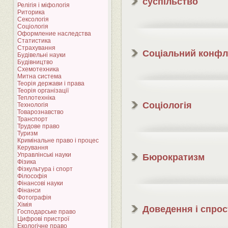
суспільство
Релігія і міфологія
Риторика
Сексологія
Соціологія
Оформление наследства
Статистика
Страхування
Соціальний конфл
Будівельні науки
Будівництво
Схемотехника
Митна система
Теорія держави і права
Теорія організації
Теплотехніка
Соціологія
Технологія
Товарознавство
Транспорт
Трудове право
Туризм
Кримінальне право і процес
Керування
Управлінські науки
Бюрократизм
Фізика
Фізкультура і спорт
Філософія
Фінансові науки
Фінанси
Фотографія
Хімія
Доведення і спро
Господарське право
Цифрові пристрої
Екологічне право