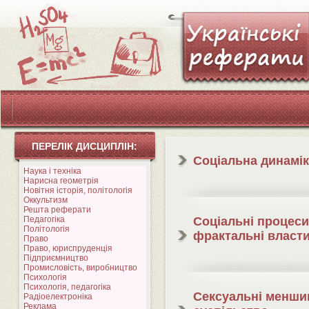
ПЕРЕЛІК ДИСЦИПЛІН:
Соціальна динамі
Наука і техніка
Нарисна геометрія
Новітня історія, політологія
Оккультизм
Решта реферати
Педагогіка
Соціальні процеси 
Політологія
фрактальні власти
Право
Право, юриспруденція
Підприємництво
Промисловість, виробництво
Психологія
Психологія, педагогіка
Сексуальні меншин
Радіоелектроніка
Реклама