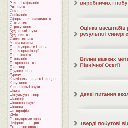
виробничих і побу
Релігія і міфологія
Риторика
Сексологія
Соціологія
Оформление наследства
Статистика
Страхування
Оцінка масштабів
Будівельні науки
результаті синерг
Будівництво
Схемотехника
Митна система
Теорія держави і права
Теорія організації
Теплотехніка
Вплив важких мета
Технологія
Товарознавство
Північної Осетії
Транспорт
Трудове право
Туризм
Кримінальне право і процес
Керування
Управлінські науки
Фізика
Деякі питання екол
Фізкультура і спорт
Філософія
Фінансові науки
Фінанси
Фотографія
Хімія
Господарське право
Тверді побутові в
Цифрові пристрої
Екологічне право