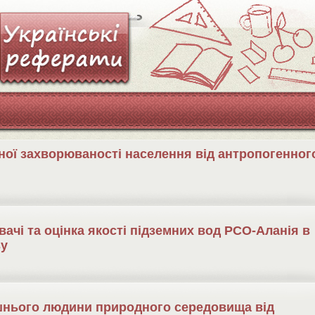
ної захворюваності населення від антропогенног
ачі та оцінка якості підземних вод РСО-Аланія в
зу
нього людини природного середовища від