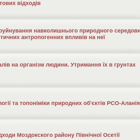
тових відходів
 руйнування навколишнього природного середов
етичних антропогенних впливів на неї
лів на організм людини. Утримання їх в грунтах
огії та топоніміки природних об'єктів РСО-Аланія
ідходи Моздокского району Північної Осетії