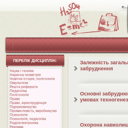
ПЕРЕЛІК ДИСЦИПЛІН:
Залежність загаль
забруднення
Наука і техніка
Нарисна геометрія
Новітня історія, політологія
Оккультизм
Решта реферати
Педагогіка
Основні забруднюв
Політологія
Право
умовах техногене
Право, юриспруденція
Підприємництво
Промисловість, виробництво
Психологія
Психологія, педагогіка
Радіоелектроніка
Охорона навколиш
Реклама