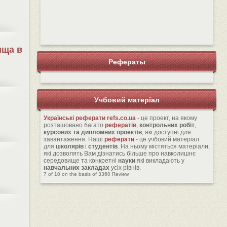
ища в
Рефераты
Учбовий матеріал
Українські реферати
refs.co.ua
- це проект, на якому
розташовано багато
рефератів
,
контрольних робіт
,
курсових та дипломних проектів
, які доступні для
завантаження. Наші
реферати
- це учбовий матеріал
для
школярів
і
студентів
. На ньому містяться матеріали,
які дозволять Вам дізнатись більше про навколишнє
середовище та конкретні
науки
які викладають у
навчальних закладах
усіх рівнів.
7
of
10
on the basis of
3360
Review.