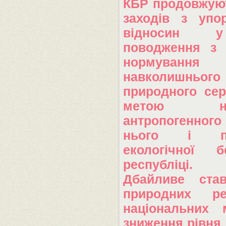
КБР продовжую
заходів з упо
відносин 
поводження з 
нормування
навколишнього
природного се
метою нега
антропогенного
нього і пі
екологічної 
республіці.
Дбайливе ста
природних р
національних 
зниження рівня 