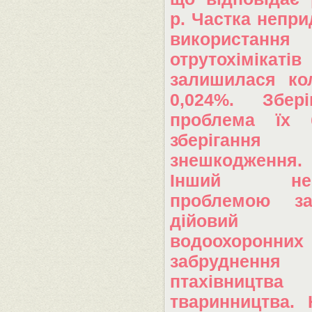
р. Частка непр
використання
отрутохімікатів
залишилася ко
0,024%. Збері
проблема їх б
зберіга
знешкодження.
Інший неви
проблемою за
дійовий 
водоохоронни
забруднення 
птахівни
тваринництва. 