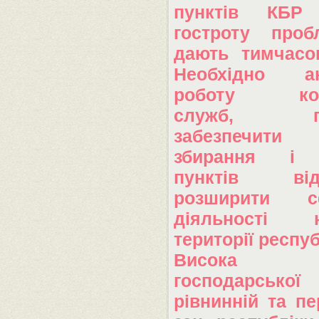
пунктів КБР
гостроту проб
дають тимчасо
Необхідно акт
роботу ком
служб, пок
забезпечити 
збирання і 
пунктів в
розширити 
діяльності
території респуб
Висока с
господарської 
рівнинній та пе