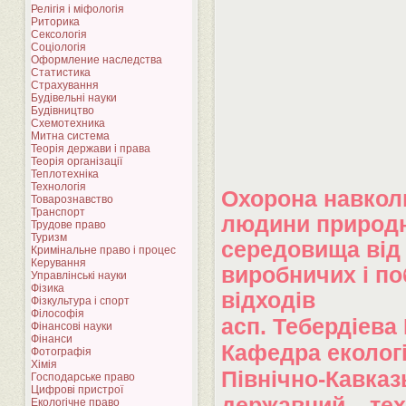
Релігія і міфологія
Риторика
Сексологія
Соціологія
Оформление наследства
Статистика
Страхування
Будівельні науки
Будівництво
Схемотехника
Митна система
Теорія держави і права
Теорія організації
Теплотехніка
Технологія
Охорона навкол
Товарознавство
Транспорт
людини природ
Трудове право
Туризм
середовища від
Кримінальне право і процес
Керування
виробничих і п
Управлінські науки
Фізика
відходів
Фізкультура і спорт
Філософія
асп. Тебердіева 
Фінансові науки
Фінанси
Кафедра екологі
Фотографія
Хімія
Північно-Кавказ
Господарське право
Цифрові пристрої
державний тех
Екологічне право