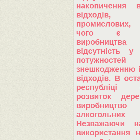
накопичення в
відходів, 
промислових,
чого є зр
виробниц
відсутність у 
потужнос
знешкодженню і
відходів. В ост
республіці 
розвиток дере
виробництво
алкогольних
Незважаючи н
використання 