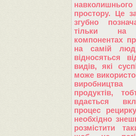
навколишньо
простору. Це з
згубно познач
тільки на 
компонентах пр
на самій люд
відносяться ві
видів, які сус
може використо
виробництв
продуктів, то
вдається вк
процес рецирку
необхідно знеш
розмістити та