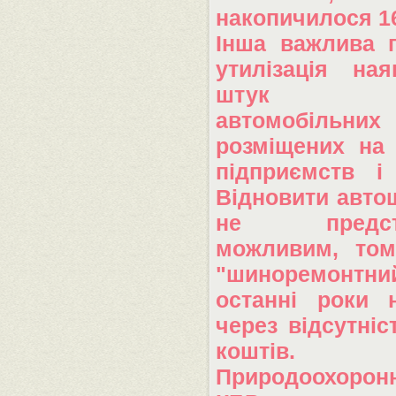
накопичилося 16
Інша важлива 
утилізація на
штук зн
автомобіль
розміщених на 
підприємств і
Відновити авто
не предста
можливим, то
"шиноремонтни
останні роки 
через відсутніс
коштів.
Природоохорон