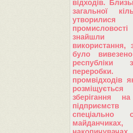
відходів. Близ
загальної кіл
утворил
промисловості
знайшли п
використання, 
було вивезен
республіки
переробки
промвідходів я
розміщується
зберігання на
підприєм
спеціально о
майданчи
накопичу