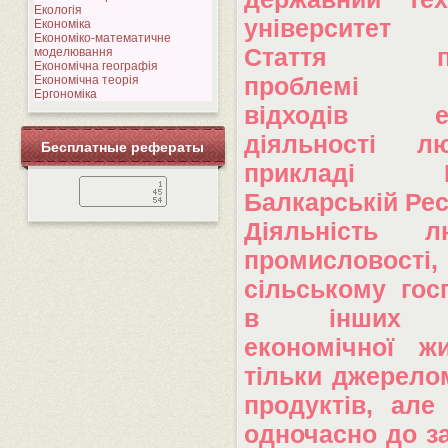
Екологія
університет
Економіка
Економіко-математичне
Стаття при
моделювання
Економічна географія
Економічна теорія
проблемі ут
Ергономіка
відходів ек
діяльності 
Бесплатные рефераты
прикладі Ка
Балкарській Рес
Діяльність 
промисловості,
сільському гос
в інших о
економічної ж
тільки джерело
продуктів, але
одночасно до з