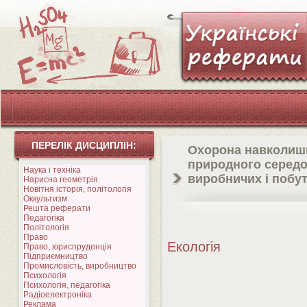
ПЕРЕЛІК ДИСЦИПЛІН:
Охорона навколиш
природного середо
Наука і техніка
виробничих і побут
Нарисна геометрія
Новітня історія, політологія
Оккультизм
Решта реферати
Педагогіка
Політологія
Право
Екологія
Право, юриспруденція
Підприємництво
Промисловість, виробництво
Психологія
Психологія, педагогіка
Радіоелектроніка
Реклама