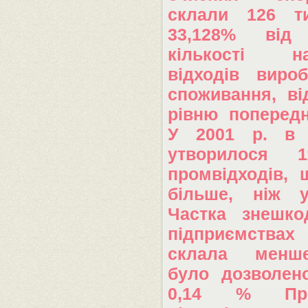
склали 126 т
33,128% від 
кількості на
відходів виро
споживання, ві
рівню попередн
У 2001 р. в р
утворилося 
промвідходів,
більше, ніж 
Частка знешко
підприємствах
склала менш
було дозволен
0,14 % Про