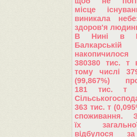
щоб не погі
місце існув
виникала небе
здоров'я людин
В Нині в Ка
Балкарській Р
накопичило
380380 тис. т 
тому числі 37
(99,867%) про
181 тис. т 
Сільськогоспо
363 тис. т (0,09
споживання. З
їх загальн
відбулося з