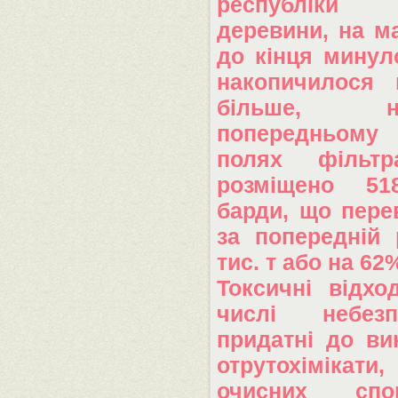
республіки 
деревини, на м
до кінця минул
накопичилося 
більше,
попередньому
полях фільтр
розміщено 5
барди, що пере
за попередній 
тис. т або на 62
Токсичні відхо
числі небез
придатні до ви
отрутохімікат
очисних сп