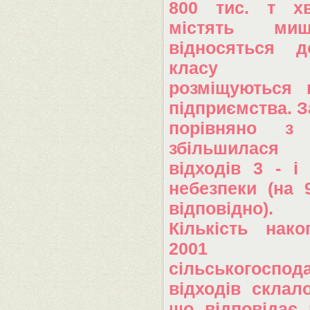
800 тис. т хв
містять ми
відносяться д
класу неб
розміщуються 
підприємства.
З
порівняно з
збільшилася 
відходів 3 - і
небезпеки (на 
відповідно).
Кількість нак
2001
сільськогоспод
відходів склал
що відповідає 