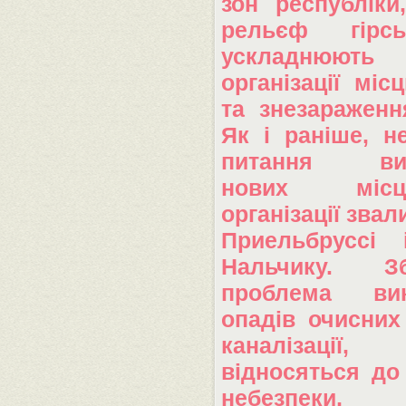
зон республіки
рельєф гірс
ускладнюють
організації мі
та знезараженн
Як і раніше, н
питання виш
нових мі
організації звал
Приельбруссі 
Нальчику. Збе
проблема вик
опадів очисних
каналіза
відносяться до
небезпек