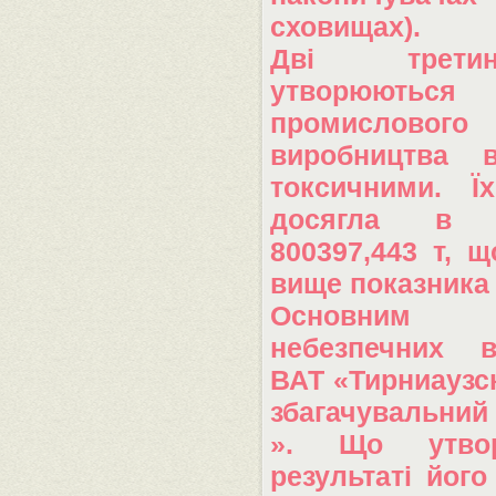
сховищах).
Дві трет
утворюються
промислового
виробництва в
токсичними. Їх
досягла в 
800397,443 т, 
вище показника
Основним д
небезпечних в
ВАТ «Тирниаузск
збагачувальни
». Що утво
результаті його