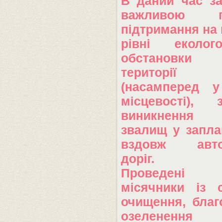
В даний час з
важливою п
підтримання на
рівні еколого-
обстановки
території р
(насамперед у
місцевості), з
виникнення 
звалищ у запла
вздовж авто
доріг.
Проведені 
місячники із с
очищення, благ
озеленення 