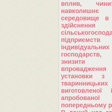
вплив, чин
навколишнє 
середовище в 
здійснення д
сільськогоспод
підприєм
індивідуальних
господарств, 
знизити 
впровадження 
установки з 
тваринницьких
виготовленої 
апробов
попередньому р