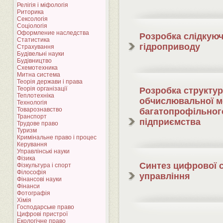
Релігія і міфологія
Риторика
Сексологія
Соціологія
Оформление наследства
Розробка слідкую
Статистика
гідроприводу
Страхування
Будівельні науки
Будівництво
Схемотехника
Митна система
Теорія держави і права
Теорія організації
Розробка структур
Теплотехніка
обчислювальної м
Технологія
Товарознавство
багатопрофільног
Транспорт
підприємства
Трудове право
Туризм
Кримінальне право і процес
Керування
Управлінські науки
Фізика
Синтез цифрової 
Фізкультура і спорт
Філософія
управління
Фінансові науки
Фінанси
Фотографія
Хімія
Господарське право
Цифрові пристрої
Екологічне право