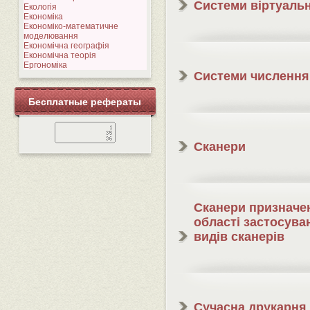
Системи віртуальн
Екологія
Економіка
Економіко-математичне
моделювання
Економічна географія
Економічна теорія
Ергономіка
Системи числення
Бесплатные рефераты
Сканери
Сканери призначен
області застосува
видів сканерів
Сучасна друкарня