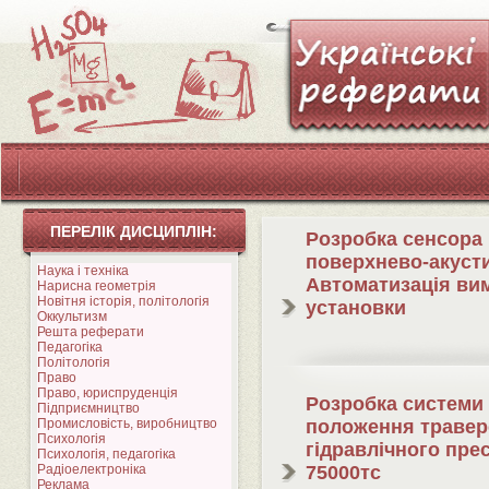
ПЕРЕЛІК ДИСЦИПЛІН:
Розробка сенсора
поверхнево-акуст
Наука і техніка
Автоматизація ви
Нарисна геометрія
Новітня історія, політологія
установки
Оккультизм
Решта реферати
Педагогіка
Політологія
Право
Право, юриспруденція
Розробка системи 
Підприємництво
Промисловість, виробництво
положення травер
Психологія
гідравлічного пре
Психологія, педагогіка
Радіоелектроніка
75000тс
Реклама