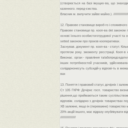
(створюється на базі імущих-ва, що знаходи
казенного. перед-ємства.
Власник м. вилучити зайве майно.). /////////////////
12. Правове становище вироб-го і споживчого
Правове становище пр. кооп-ва det законом п
основі їхнього особистоготрудової участі та 
setted законом про произв кооперативах.
Заснував. документ пр. кооп-ва - статут. Кіль
протягом року. змоменту реєстрації. Кооп-в 
Виконає. орган - правління та/абопредседател
інших потрпбнеостей учасників, здійснювала
солідарнонесуть субсидій-у відпові-ть в межа
вах
13. Поняття і правовий статус дочірніх і зале
Ст 105 ГКРФ: Дочірнє госп. товариство визна
рішення,що приймаються таким суспільством. 
відповім. солідарно з дочірніх товариствах п
ХВ залежне, якщо ін (переважне) товариство 
20% акцій іншого, має відразу опублікувати від
//////////////////