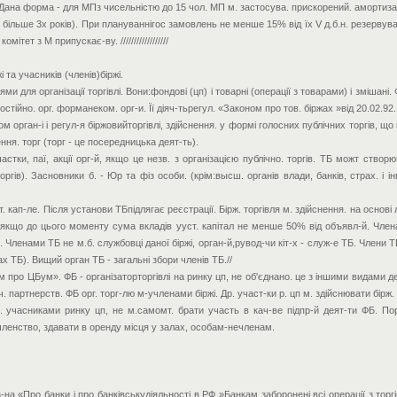
 Дана форма - для МПз чисельністю до 15 чол. МП м. застосува. прискорений. амортизат
 більше 3х років). При плануваннігос замовлень не менше 15% від їх V д.б.н. резерв
ітет з М припускає-ву. //////////////////
і та учасників (членів)біржі.
ми для організації торгівлі. Вони:фондові (цп) і товарні (операції з товарами) і змішан
тійно. орг. форманеком. орг-и. Її діяч-тьрегул. «Законом про тов. біржах »від 20.02.92.
орган-і і регул-я біржовийторгівлі, здійснення. у формі голосних публічних торгів, щ
ння. торг (торг - це посередницька деят-ть).
тки, паї, акції орг-й, якщо це незв. з організацією публічно. торгів. ТБ можт створюв
гів). Засновники б. - Юр та фіз особи. (крім:высш. органів влади, банків, страх. і інве
 кап-ле. Після установи ТБпідлягає реєстрації. Бірж. торгівля м. здійснення. на основі л
, якщо до цього моменту сума вкладів ууст. капітал не менше 50% від объявл-й. Член
Членами ТБ не м.б. службовці даної біржі, орган-й,рувод-чи кіт-х - служ-е ТБ. Члени ТБ:
ах ТБ). Вищий орган ТБ - загальні збори членів ТБ.//
ро ЦБум». ФБ - організаторторгівлі на ринку цп, не об'єднано. це з іншими видами дея
 партнерств. ФБ орг. торг-лю м-учленами біржі. Др. участ-ки р. цп м. здійснювати бірж. 
 учасниками ринку цп, не м.самомт. брати участь в кач-ве підпр-й деят-ти ФБ. Пор
 членство, здавати в оренду місця у залах, особам-нечленам.
-на «Про банки і про банківськудіяльності в РФ »Банкам заборонені всі операції з торг