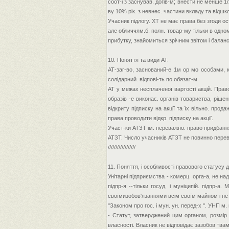
соот-і з заснував. догів-м; внести не менше 1/
ву 10% рік. з невнес. частини вкладу та відшк
Учасник підлогу. ХТ не має права без згоди ост.
але обличчям.б. полн. товар-му тільки в одному
прибутку, знайомиться зрічним звітом і балансом,
10. Поняття та види АТ.
АТ-заг-во, заснований-е 1м ор мо особами, ка
солідарний. відпові-ть по обязат-м
АТ у межах несплаченої вартості акцій. Право
образів -е виконає. органів товариства, рішен
відкриту підписку на акції та їх вільно. прод
права проводити відкр. підписку на акції.
Участ-ки АТЗТ ім. переважно. право придбанн
АТЗТ. Число учасників АТЗТ не повинно перев
//////////////////
11. Поняття, і особливості правового статусу
Унітарні підприємства - комерц. орга-а, не на
підпр-я --тільки госуд. і муніципій. підпр-а
своїмизобов'язаннями всім своїм майном і не 
"Законом про гос. і мун. ун. перед-х ". УНП м
- Статут, затверджений цим органом, розмір
власності. Власник не відповідає зазобов твам