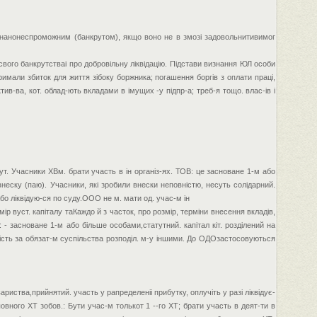
изнанонеспроможним (банкрутом), якщо воно не в змозі задовольнитивимог
вого банкрутстваі про добровільну ліквідацію. Підстави визнання ЮЛ особи
отримали збиток для життя зібоку боржника; погашення боргів з оплати праці,
ив-ва, кот. облад-ють вкладами в імущих -у підпр-а; треб-я тощо. влас-ів і
атут. Учасники ХВм. брати участь в ін організ-ях. ТОВ: це засноване 1-м або
внеску (паю). Учасники, які зробили внески неповністю, несуть солідарний.
 або ліквідую-ся по суду.ООО не м. мати од. учас-м ін
ір вуст. капіталу таКаждо й з часток, про розмір, терміни внесення вкладів,
 - засноване 1-м або більше особами,статутний. капітал кіт. розділений на
ьність за обязат-м суспільства розподіл. м-у іншими. До ОДОзастосовуються
вариства,прийнятий. участь у рапределеніі прибутку, оплучіть у разі ліквідує-
овного ХТ зобов.: Бути учас-м толькот 1 --го ХТ; брати участь в деят-ти в