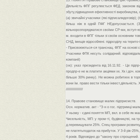
15. Поняття і правове становище фін.-промисл
Діяльність ФПГ регулюється ФЕД. законом від 
збуту,підвищення ефективності виробництва, 
(а) звичайні учасники (які підписалидоговір); (
більш ніж в одній ПФГ НЕдопускається. (3) 
вільнорозпоряджатися своїми СР-ми, вступ-ют
м. входити в ФПГ тільки зі своїм основним то
СНД, імещіе відособлені. підрозділу на терито
- Присвоюються-ся транснац. ФПГ на основі сп
Учасники ФПК несуть солідарний. відповідальні
компанії)
(хк): указ президента від 16.11.92. - Це підп
продпр-е не м.платити акціями хк. Хк і доч. 
більше 30% ринку). Не можна робитихк в торгівл
вони їм. право вести тільки інвест.діяльність.
//////////////////
14. Правове становище малих підприємств.
Осн. норматив. акт - "З-н о гос. підтримці мал
У ньому - єдині поняття МП, вкл. в себе як мали
Чисельність, МП: у пром-ті, будівництві, на тра
д.перевищувати 25%. Спец програми розвитку МП
не платятьподаток на прибуток. У 3-й рік-25%
4 років. Відповідно до "закону про спрощений.