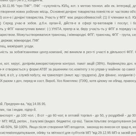
ових груп (ФПГ), холдингів.
30.11.95 "про ПФГ". ПФГ --сукупність ЮЛц, кот. з метою технол. або ек. інтеграції, д
створення нових робочих місць. Основнеі дочірнє товариства повністю or частково об'
б) осн-е і дочірні товариства. Участь у ФПГ має рядособливостей: (1) її членами м.б. ЮЛца
Серед учас-в зобов. д.б.н. орган-й, дійств-е в сфері пр-ватоварів і послуг, і бан
ь у ФПГ нанаступних вимог: (-) УНІТА. препр-а м. беру участь-ть у ФПГ в порядку і н
вариством. Можутьстворюватися транснац. і міжнародні. ФПГ: транснац. ФПГ - група, сер
-і держав; міжнародні. ПФГ
ец. межправіт. угоди.
сть за зобов'язаннями центр.компанії, які виникли в рез-ті участі в діяльності ФПГ. О
р-е, кот. керує. дочірнім,використовуючи контрол. пакет акцій (38%). Керівництво доч. 
ком-я створюється у формі АТВТ за рішенням гос.комітету з по управ-у майном ор самої 
і, в с/г, у службі побуту, на транспорті (викл: жд і трудроти). Для фінанс. холдингів (-ц
 ХК разом з доч. перед-м сост. Вироб. Хоз Комплекс (ПХК), котв цілому не облад. правосу
ий. Предприн-ва. "від 14.06.95.
х, так і индив. підпр-й.
нспорті - до 100 чол. ; В с/г --до 60 чол; в оптовій торгівлі - до 50, у роздрібній - до 30
: ФЕД, регіон. , Ігалузеві (видел. бюджетні. ср-ва). Також пільгове оподаткування (не т
, 4й-50%, 5й-100%. Якщо після створення МП вподаток. законод-во внесок-ся зрад-я, к
 системіоподаткування, обліку та звітності для суб'єктів МП "від 29.12.95 МП-а засвій р