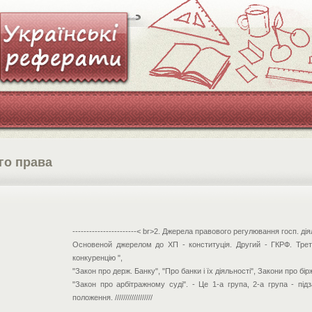
го права
-----------------------< br>2. Джерела правового регулювання госп. дія
Основеной джерелом до ХП - конституція. Другий - ГКРФ. Треті
конкуренцію ",
"Закон про держ. Банку", "Про банки і їх діяльності", Закони про біржі
"Закон про арбітражному суді". - Це 1-а група, 2-а група - підзак
положення. //////////////////