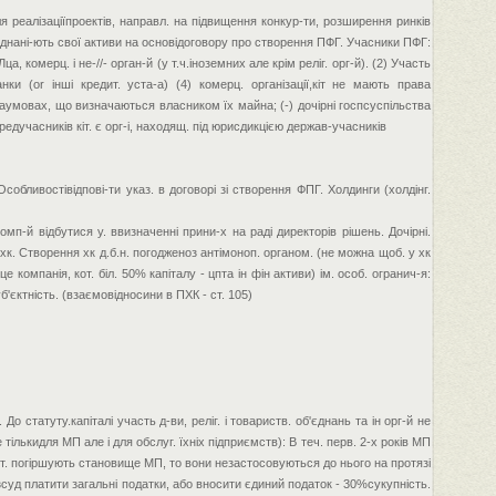
ля реалізаціїпроектів, направл. на підвищення конкур-ти, розширення ринків
єднані-ють свої активи на основідоговору про створення ПФГ. Учасники ПФГ:
, комерц. і не-//- орган-й (у т.ч.іноземних але крім реліг. орг-й). (2) Участь
ки (or інші кредит. уста-а) (4) комерц. організації,кіт не мають права
аумовах, що визначаються власником їх майна; (-) дочірні госпсуспільства
едучасників кіт. є орг-і, находящ. під юрисдикцією держав-учасників
собливостівідпові-ти указ. в договорі зі створення ФПГ. Холдинги (холдінг.
комп-й відбутися у. ввизначенні прини-х на раді директорів рішень. Дочірні.
хк. Створення хк д.б.н. погодженоз антімоноп. органом. (не можна щоб. у хк
е компанія, кот. біл. 50% капіталу - цпта ін фін активи) ім. особ. огранич-я:
б'єктність. (взаємовідносини в ПХК - ст. 105)
. До статуту.капіталі участь д-ви, реліг. і товариств. об'єднань та ін орг-й не
ількидля МП але і для обслуг. їхніх підприємств): В теч. перв. 2-х років МП
от. погіршують становище МП, то вони незастосовуються до нього на протязі
озсуд платити загальні податки, або вносити єдиний податок - 30%сукупність.