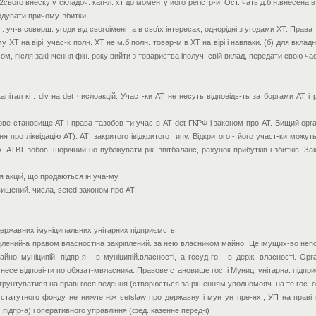
2свого внеску у складоч. кап-л. хт до моменту його регістр-и. Ост. чать д.б.н.внесена в
одувати причому. збитки.
 уч-в соверш. угоди від свогоімені та в своїх інтересах, однорідні з угодами ХТ. Права та 
 ХТ на вірі; учас-к полн. ХТ не м.б.полн. товар-м в ХТ на вірі і навпаки. (б) для вкладн
 після закінчення фін. року вийти з товариства іполуч. свій вклад, передати свою частку ін 
пітал кіт. div на det числоакцій. Участ-ки АТ не несуть відповідь-ть за боргами АТ 
ве становище АТ і права тазобов ти учас-в АТ det ГКРФ і законом про АТ. Вищий орган
ня про ліквідацію АТ). АТ: закритого івідкритого типу. Відкритого - його участ-ки можу
аж. АТВТ зобов. щорічний-но публікувати рік. звітбаланс, рахунок прибутків і збитків. З
я акцій, що продаються ін уча-му
ищений. числа, seted законом про АТ.
 державних імуніципальних унітарних підприємств.
ділений-а правом власностіна закріплений. за нею власником майно. Це імущих-во неподі
. Майно муніципій. підпр-я - в муніципій.власності, а госуд-го - в держ. власності. О
несе відпові-ти по обязат-мвласника. Правове становище гос. і Муниц. унітарна. підпр
. грунтуватися на праві госп.ведення (створюється за рішенням уполномояч. на те гос. о
 статутного фонду не нижче ніж setslaw про державну і мун ун пре-ях.; УП на праві
 підпр-а) і оперативного управління (фед. казенне перед-і)