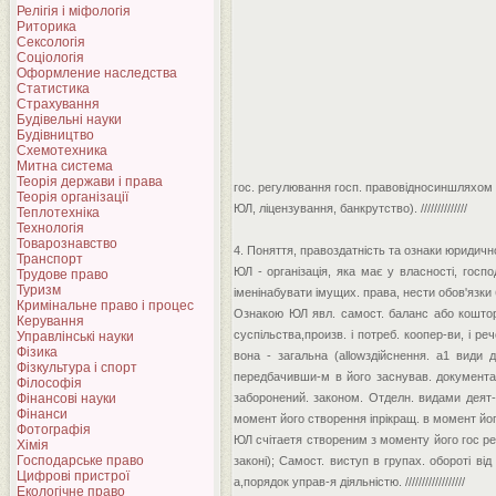
Релігія і міфологія
Риторика
Сексологія
Соціологія
Оформление наследства
Статистика
Страхування
Будівельні науки
Будівництво
Схемотехника
Митна система
Теорія держави і права
гос. регулювання госп. правовідносиншляхом ек
Теорія організації
ЮЛ, ліцензування, банкрутство). //////////////
Теплотехніка
Технологія
Товарознавство
4. Поняття, правоздатність та ознаки юридичн
Транспорт
ЮЛ - організація, яка має у власності, госп
Трудове право
Туризм
іменінабувати імущих. права, нести обов'язки 
Кримінальне право і процес
Ознакою ЮЛ явл. самост. баланс або коштор
Керування
суспільства,произв. і потреб. коопер-ви, і р
Управлінські науки
Фізика
вона - загальна (allowздійснення. а1 види д
Фізкультура і спорт
передбачивши-м в його заснував. документах і
Філософія
Фінансові науки
заборонений. законом. Отделн. видами деят-т
Фінанси
момент його створення іпрікращ. в момент його 
Фотографія
ЮЛ счітаетя створеним з моменту його гос реє
Хімія
Господарське право
законі); Самост. виступ в групах. обороті від
Цифрові пристрої
а,порядок управ-я діяльністю. //////////////////
Екологічне право