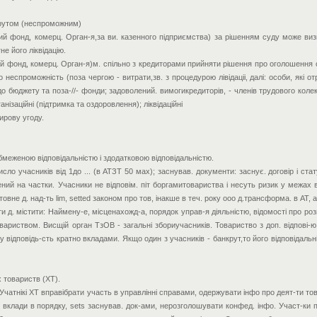
крутом (неспроможним)
ший фонд, комерц. Орган-я,за ви. казенного підприємства) за рішенням суду може в
е його ліквідацію.
ий фонд, комерц. Орган-я)м. спільно з кредиторами прийняти рішення про оголошення с
о неспроможність (поза чергою - витрати,зв. з процедурою лівідаціі, далі: особи, які 
о бюджету та поза-//- фонди; задоволений. вимогикредиторів, - членів трудового колект
нізаційні (підтримка та оздоровлення); ліквідаційні
мирову угоду.
бмеженою відповідальністю і здодатковою відповідальністю.
 число учасників від 1до ... (в АТЗТ 50 мах); заснував. документи: заснує. договір і ст
лений на частки. Учасники не відповім. піт боргамитовариства і несуть ризик у межах 
овне д. над-ть lim, setted законом про тов, інакше в теч. року ооо д.трансформа. в АТ,
и д. містити: Наймену-е, місценахожд-а, порядок управ-я діяльністю, відомості про розм
вариством. Висщій орган ТзОВ - загальні збориучасників. Товариство з доп. відпові-ю:
у відповідь-сть кратно вкладами. Якщо один з учасників - банкрут,то його відповідал
х товариств (ХТ).
ірі. Учатнікі ХТ вправібрати участь в управлінні справами, одержувати інфо про деят-ти то
 вклади в порядку, sets заснував. док-ами, нерозголошувати конфед. інфо. Участ-ки п