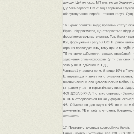
доходу. Цей н-г скор. МП платежі до бюджету.
(До 50% вартості ОФ е1год з терміном служби
обслуговування, виробн .-технол. галузі. Сущ. ком
16. Біржа: поняття і види; правовий статус бірж
Біржа - підприємство, що створюється підпр-ля
формі некомерч.партенрства. Тов. біржа - самос
ЮЛ, формують-а і регул-я ООПТ. ринок шляхом 
огранич.правоздатність, тому що не м. здійсне
ТБ не може здійснення. вклади, придбаний. час
здійснення спільнихпрограм (у тч сумісних. тор
закону не м. здійснення. ПД. )
Частка е1 учасника не м. б. вище 10% в її вуст.
Б. вправіподати заяву на отримання ліцензії
внісши членські або цільовівнески в майно ТБ. 
(з правом участі в торгахтільки у визна. відділ
ФОНДОВА БІРЖА: її статус определ. «Законом п
в. ФБ м.створюватися тільки у формі некомерч.
ФБ. Обмеження для служ-х ФБ: вони не м.б.
документів. ФБ м. sets: к -у членів, брешемо.
//////////////////
17. Правове становище комерційних банків.
Банки - комерц. установи, явл. ЮЛ. - Ст 101 з