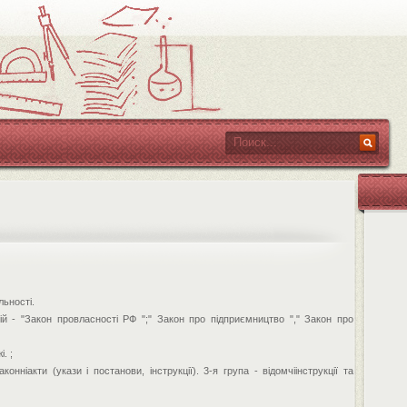
льності.
й - "Закон провласності РФ ";" Закон про підприємництво "," Закон про
. ;
онніакти (укази і постанови, інструкції). 3-я група - відомчіінструкції та