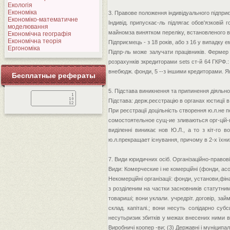
Екологія
Економіка
3. Правове положення індивідуального підпри
Економіко-математичне
Індивід. припускає-ль підлягає обов'язковій 
моделювання
майномза винятком переліку, встановленого в 
Економічна географія
Економічна теорія
Підприємець - з 18 років, або з 16 у випадку 
Ергономіка
Підпр-ль може залучати працівників. Фермер 
розрахунків зкредиторами sets ст-й 64 ГКРФ.: 1
внебюдж. фонди, 5 --з іншими кредиторами. Як ті
Бесплатные рефераты
5. Підстава виникнення та припинення діяльност
Підстава: держ.реєстрацію в органах юстиції 
При реєстрації доцільність створення ю.л.не п
сомостоятельное сущ-ие зливаються орг-цій-юр.
виділенні виникає нов Ю.Л., а то з кіт-го в
ю.л.прекращает існування, причому в 2-х їхни
7. Види юридичних осіб. Організаційно-правов
Види: Комерческие і не комерційні (фонди, асоці
Некомерційні організації: фонди, установи,фіна
з розділеним на частки засновників статутнимк
товариші; вони уклали. учредріт. договір, зай
склад. капіталі.; вони несуть солідарно субси
несутьризик збитків у межах внесених ними внес
Виробничі коопер -ви; (3) Державні і муніципальні