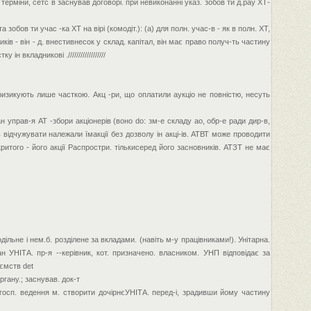
 терміни, сетс в заснував договорі. при невиконанні указ. зобов ти д.pay ХТ-
зобов ти учас -ка ХТ на вірі (комодіт.): (а) для полн. учас-в - як в полн. ХТ,
иків - він - д. внестивнесок у склад. капітал, він має право получ-ть частину
вкладникові .//////////////////
і ризикують лише часткою. Акц -ри, що оплатили аукціо не повністю, несуть
 управ-я АТ -збори акціонерів (воно do: зм-е складу ао, обр-е ради дир-в,
ть відчужувати належали їмакції без дозволу ін акці-ів. АТВТ може проводити
акритого - його акції Распростри. тількисеред його засновників. АТЗТ не має
льне і нем.б. розділене за вкладами. (навіть м-у працівниками!). Унітарна.
рган УНІТА. пр-я --керівник, кот. призначено. власником. УНП відповідає за
иємств det
ргану.; заснував. док-т
 госп. ведення м. створити дочірнєУНІТА. перед-і, зрадивши йому частину