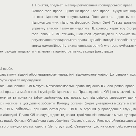
1. Поняття, предмет і методи регулювання господарського права.
Основа госп. права - цивільне право. Госп. право - сукупність но
-ю всіх відносин життя суспільства. Госп. деят-ть - деят-ть п
підприємцями-ли, підпр -я, фермери, банки, біржі. Тут же діяльні
управл-у влас-ю. Також це --деят-ть НЕ комерц. характеру (потреб
госп. отнош-й. Він стежить, щоб госп. суб'єктидіяли в рамках 
регулювання господарського права - ценабір методів і засобів, з при
метод самостійності у визначеннівзаімоотн-й м-у госп. суб'єктами.
. заходів: податки, мита, квоти та адміністративних заходів (реєстрація
ої особи.
одарському віданні абооперативному управлінні відокремлене майно. Ця ознака - підс
бути ісцом та відповідачем.
ис. Засновники ЮЛ можуть матизобов'язальні права відносно ЮЛ або речові права на
ечові права на майно гос. і муніципій.підприємства. Правоздатність ЮЛ (-це можливіст
еят-ти) та приватна (allow здійснення. такі права, кот. відповідності.предмету деят
 нестизв. з цієї деят-ю зобов-ти. Комерц. організ-і (окрім унітарно-х) можуть матигр
и ЮЛ м. займаючи. при наявностіліцензії. ЮЛ м. б. огранич. у проведенні в случ., 
лікведаціі. Право ЮЛ на осущ-е деят-ти, на кот. треб.ліцензія, виникає з моменту отрима
страції. Ознаки ЮЛ:майнова відособленість (баланс); самостійно. достойників.відповід
 свого імені;організаці. єдність (det. структура); Створення і дію на основі det.засн