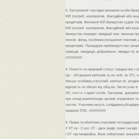
6. Заснування і наслідки визнання особи бан
ЮЛ (потреб. кооператив, благодійний або ін
кредиторів. Визнання ЮЛ банкрутом судом тягн
ЮЛ (потреб. кооператив, благодійний або інш
банкрутом іпорядок ліквідації sets законом пр
пенсію. фонд, посібники;погашення платежів д
кредиторів). Процедури прибанкрутство: реорга
(прінудіт. ліквідація, добровільно. ліквідує-я); 
//////////////////
9. Поняття та правовий статус товариства з о
Це - об'єднання капіталів (а не осіб, як ХТ).
більше особами,статутний. капітал кіт. розді
відпові-ть по обязат-му общ-ва. Число учас-в т
ХО, сост-е з однієї особи. Заснував. документ
про склад ікомпетенцію органів управління то
частки. Учасники несуть солідарносубсидіарн
правила ТОВ;. //////////////////
8. Права та обов'язки учасників господарськи
У ХТ хв - 2 чол. ХТ - двох видів: повні і на в
і ХТ частинамайна. Вони зобов'язані: вносити