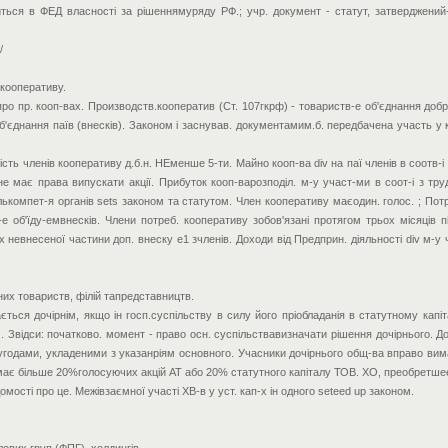
ться в ФЕД власності за рішеннямуряду РФ.; учр. документ - статут, затверджений
/
 кооперативу.
ро пр. кооп-вах. Производств.кооператив (Ст. 107гкрф) - товариств-е об'єднання доб
об'єднання паїв (внесків). Законом і заснував. документамим.б. передбачена участь у 
кість членів кооперативу д.б.н. НЕменше 5-ти. Майно кооп-ва div на паї членів в соотв
не має права випускати акції. Прибуток кооп-варозподіл. м-у участ-ми в соот-і з тру
ькомпет-я органів sets законом та статутом. Член кооперативу маєодин. голос. ; Потр
-е об'їду-емвнесків. Члени потреб. кооперативу зобов'язані протягом трьох місяців
х невнесеної частини доп. внеску е1 зчленів. Доходи від Предприн. діяльності div м-
жних товариств, філій тапредставництв.
ється дочірнім, якщо ін госп.суспільству в силу його пріобладанія в статутному капі
Звідси: початково. момент - право осн. суспільствавизначати рішення дочірнього. До
оугодами, укладеними з указанріям основного. Учасники дочірнього общ-ва вправо вима
має більше 20%голосуючих акцій АТ або 20% статутного капіталу ТОВ. ХО, преобретше
омості про це. Межівзаємної участі ХВ-в у уст. кап-х ін одного seteed up законом.