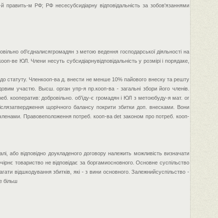
-й править-м РФ; РФ несесубсидіарну відповідальність за зобов'язаннями
ровільно об'єдналисягромадян з метою ведення господарської діяльності на
кооп-ве ЮЛ. Члени несуть субсидіарнувідповідальність у розмірі і порядаке,
-і до статуту. Членкооп-ва д. внести не менше 10% пайового внеску та решту
довим участю. Высш. орган упр-я пр.кооп-ва - загальні збори його членів.
еб. кооператив: добровільно. об'їду-є громадян і ЮЛ з метоюбуду-я мат. оr
 післязатвердження щорічного балансу покрити збитки доп. внесками. Вони
у членами. Правовеположення потреб. кооп-ва det законом про потреб. кооп-
талі, або відповідно доукладеного договору належить можливість визначати
чірнє товариство не відповідає за боргамиосновного. Основне суспільство
гати відшкодування збитків, які - з вини основного. Залежнийсуспільство -
е більш