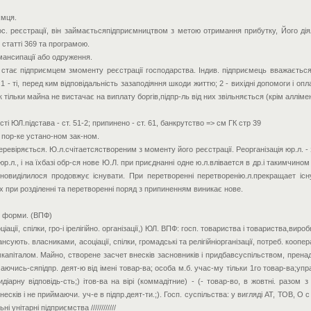
ємця.
гос. реєстрації, він займаєтьсяпідприємництвом з метою отримання прибутку, Його дія
статті 369 та програмою.
емансипації або одруження.
стає підприємцем змоменту реєстрації господарства. Індив. підприємець вважається 
 - ті, перед ким відповідальність зазаподіяння шкоди життю; 2 - вихідні допомоги і опла
льки майна не вистачає на виплату боргів,підпр-ль від них звільняється (крім алліментов п
і ЮЛ.підстава - ст. 51-2; припинено - ст. 61, банкрутство => см ГК стр 39
в пор-ке устано-ном зак-ном.
еревіряється. Ю.л.счітаетсяствореним з моменту його реєстрації. Реорганізація юр.л. -
л., і на їхбазі обр-ся нове Ю.Л. при приєднанні одне ю.л.влівается в др.і такимчином 
оновиділилося продовжує існувати. При перетворенні перетворенію.л.прекращает існув
х при розділенні та перетворенні поряд з припиненням виникає нове.
і форми. (ВПФ)
ації, спілки, гро-і ірелігійно. організації,) ЮЛ. ВПФ: госп. товариства і товариства,виро
нсують. власниками, асоціації, спілки, громадські та релігійніорганізації, потреб. кооп
апіталом. Майно, створене засчет внесків засновників і придбавсуспільством, пренадл. 
маючись-сяпідпр. деят-ю від імені товар-ва; особа м.б. учас-му тільки 1го товар-ва;упра
діарну відповідь-сть;) ітов-ва на вірі (коммадітние) - (- товар-во, в жовтні. разом з
ків і не приймаючи. уч-е в підпр.деят-ти.;). Госп. суспільства: у вигляді АТ, ТОВ, О с 
 унітарні підприємства ////////////