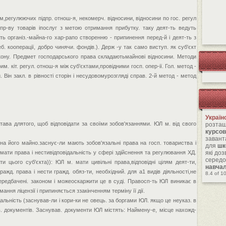
рм,регулюючих підпр. отнош-я, некомерч. відносини, відносини по гос. регул
о пр-ву товарів іпослуг з метою отримання прибутку. таку деят-ть ведуть
сть організ.-майна-го хар-рапо створенню - припинення перед-й і деят-ть з
. кооперації, добро чинячи. фондів.). Держ -у так само виступ. як суб'єкт
закону. Предмет господарського права складаютьмайнові відносини. Методи
м. кіт. регул. отнош-я між суб'єктами,провідними госп. опер-ії. Гол. метод -
 Він закл. в рівності сторін і несудовомурозгляді справ. 2-й метод - метод
Україн
тава длятого, щоб відповідати за своїми зобов'язаннями. ЮЛ м. від свого
розташ
курсов
завант
 його майно.заснує-ли мають зобов'язальні права на госп. товариства і
для
шк
ь мати права і нестивідповідальність у сфері здійснення та регулювання ХД.
які до
середо
-ти цього суб'єкта)): ЮЛ м. мати цивільні права,відповідні цілям деят-ти,
навча
ажд. права і нести гражд. обяз-ти, необхідний. для а1 видів діяльності,не
8.4
of
1
передбачені. законом і можеоскаржити це в суді. Правосп-ть ЮЛ виникає в
ння ліцензії і припиняється ззакінченням терміну її дії.
альність (заснував-ли і кори-ки не овець. за боргами ЮЛ. якщо це неуказ. в
ував. документів. Заснував. документи ЮЛ містять: Наймену-е, місце нахожд-