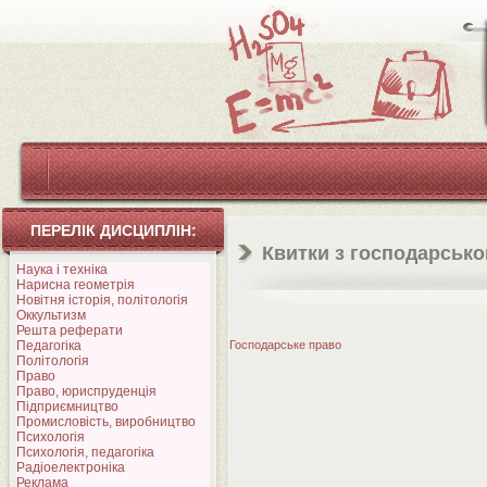
ПЕРЕЛІК ДИСЦИПЛІН:
Квитки з господарсько
Наука і техніка
Нарисна геометрія
Новітня історія, політологія
Оккультизм
Решта реферати
Педагогіка
Господарське право
Політологія
Право
Право, юриспруденція
Підприємництво
Промисловість, виробництво
Психологія
Психологія, педагогіка
Радіоелектроніка
Реклама