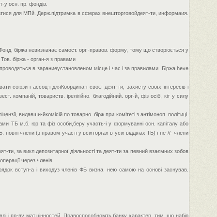
-у осн. пр. фондів.
уватися для МПй. Держ.підтримка в сферах внешторговойдеят-ти, информаия.
і. Фонд. біржа невизначає самост. орг.-правов. форму, тому що створюється у
 Тов. біржа - орган-я з правами
о проводяться в зараниеустановленом місце і час і за правилами. Біржа heve
ати союзи і ассоц-і дляКоордина-і своєї деят-ти, захисту своїх інтересів і
ст. компаній, товариств. ірелігійно. благодійний. орг-й, фіз осіб, кіт у силу
іцензії, видавши-йкомісій по товарно. бірж при комітеті з антімоноп. політиці.
ами ТБ м.б. юр та фіз особи,беру участь-і у формуванні осн. капіталу або
 повні члени (з правом участі у всіхторгах в усіх відділах ТБ) і не-//- члени
т-ти, за викл.депозитарної діяльності та деят-ти за певний взаємних зобов
операції через членів
ядок вступ-а і виходуз членів ФБ визна. нею самою на основі заснував.
івлі і пр-ву мат.цінностей. Правоспособномть банку характер. тим, що набір