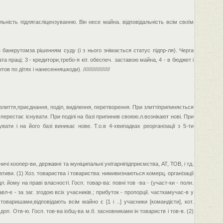
льність підлягаєліцензуванню. Він несе майна. відповідальність всім своїм
банкрутомза рішенням суду (і з нього знімається статус підпр-ля). Черга
та праці; 3 - кредитори,требо-я кіт. обеспеч. заставою майна, 4 - в бюджет і
о дітях і нанесенняшкоди). //////////////////
 злиття,приєднання, поділ, виділення, перетворення. При злиттіприпиняється
перестає існувати. При поділі на базі припинив своюю.л.вознікают нові. При
ати і на його базі виникає нове. Т.о.в 4-хвипадках реорганізації з 5-ти
бничі коопер-ви, державні та муніципальні унітарніпідприємства, АТ, ТОВ, і тд.
еративи. (1) Хоз. товариства і товариства: нимивизнаються комерц. організації
йому на праві власності. Госп. товар-ва: повні тов -ва - (участ-ки - полн.
вл-е - за заг. згодою всіх учасників.; прибуток - пропорції. часткамучас-в у
 товаришами,відповідають всім майно є [1 і ..] учасники [командісти], кот.
доп. Отв-ю. Госп. тов-ва іобщ-ва м.б. засновниками ін товариств і тов-в. (2)