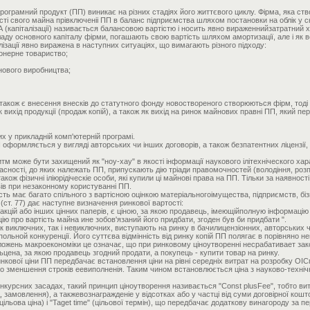
ограмний продукт (ПП) виникає на різних стадіях його життєвого циклу. Фірма, яка ство
якості свого майна прівключеніі ПП в баланс підприємства шляхом постановки на облік у 
 (капіталізації) називається балансовою вартістю і носить явно вираженнийзатратний х
ду основного капіталу фірми, погашають свою вартість шляхом амортизації, але і як 
алізації явно виражена в наступних ситуаціях, що вимагають різного підходу:
іонерне товариство;
 нового виробництва;
акож є внесення внесків до статутного фонду новоствореного створюються фірм, тоді 
вихід продукції (продаж копій), а також як вихід на ринок майнових правні ПП, який пере
их у прикладній комп'ютерній програмі.
формляється у вигляді авторських чи інших договорів, а також безпатентних ліцензії,
м може бути захищений як "ноу-хау" в якості інформації наукового ілітехніческого ха
власності, до яких належать ПП, припускають дію тріади правомочностей (володіння, ро
акож фізичні іліюрідіческіе особи, які купили ці майнові права на ПП. Тільки за наявнос
ів при незаконному користуванні ПП.
сть має багато спільного з вартісною оцінкою матеріальногоімущества, підприємств, біз
(ст. 77) дає наступне визначення ринкової вартості:
акцій або інших цінних паперів, є ціною, за якою продавець, імеющійполную інформацію 
ію про вартість майна ине зобов'язаний його придбати, згоден був би придбати ".
к виключних, так і невиключних, виступають на ринку в бачилицензіонних, авторських ч
ьной конкуренції. Його суттєва відмінність від ринку копій ПП полягає в порівняно невел
оложень макроекономіки це означає, що при ринковому ціноутворенні несрабативает зако
стьцена, за якою продавець згодний продати, а покупець - купити товар на ринку.
нкової ціни ПП передбачає встановлення ціни на рівні середніх витрат на розробку ОІ
о зменшення строків еевиполненія. Таким чином встановлюється ціна з науково-технічн
онкурсних засадах, такий принцип ціноутворення називається "Const plusFee", тобто в
 замовлення), а такжевознагражденіе у відсотках або у частці від суми договірної кошт
 (цільова ціна) і "Taget time" (цільової термін), що передбачає додаткову винагороду 