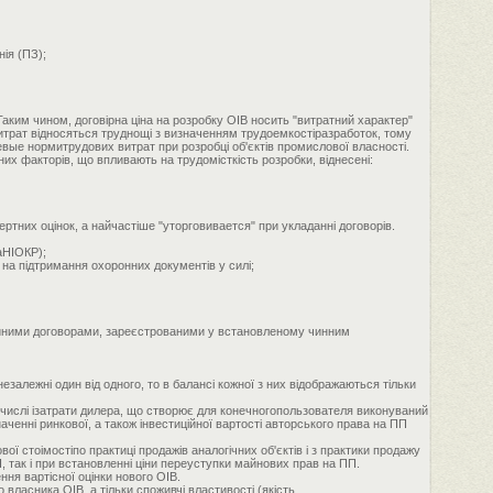
ія (ПЗ);
Таким чином, договірна ціна на розробку ОІВ носить "витратний характер"
 витрат відносяться труднощі з визначенням трудоемкостіразработок, тому
евые нормитрудових витрат при розробці об'єктів промислової власності.
х факторів, що впливають на трудомісткість розробки, віднесені:
ертних оцінок, а найчастіше "уторговивается" при укладанні договорів.
аНІОКР);
 на підтримання охоронних документів у силі;
нзійними договорами, зареєстрованими у встановленому чинним
незалежні один від одного, то в балансі кожної з них відображаються тільки
 числі ізатрати дилера, що створює для конечногопользователя виконуваний
аченні ринкової, а також інвестиційної вартості авторського права на ПП
 стоімостіпо практиці продажів аналогічних об'єктів і з практики продажу
, так і при встановленні ціни переуступки майнових прав на ПП.
ння вартісної оцінки нового ОІВ.
власника ОІВ, а тільки споживчі властивості (якість,