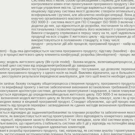
Система якості являє собою організаційний стержень для компані
контролювати кожен етап проектування програмного продукту і його
методи управління якістю. Ці методи варіюються від компанії до ко
кінцевому підсумку система якості дозволяє створити оптимальні у
всеформальние і рутинні, але абсолютно необхідні операції. Вона д
кнаучно організованого масового виробництва програмного продук
ISO 9000-3 - система якості для ПО Стандарт ISO 9000-3 включає 
додатки до них, що відносяться до розробки, постачання та обслу
постачальника і позволяетоценівать його можливості з проектуванн
Вимоги стандарту спрямовані в першу чергу на те, щоб задовольн
продукції на всіх стадіях її життєвого циклу - від проектування до
використовуються в положеннях стандарту, в тому числі:
продукт - результат дій або процесів; програмний продукт - набір 
даних;
tem) - будь-яка ідентифікується частина програмного продукту; підставу (baseline) - 
су в процесі життєвого циклу елемента конфігурації; розробка (development) - процес ж
мку; модель життєвого циклу (life cycle model) - базова модель, включающаяпроцесси, д
тєвий цикл системи від определеніятребованій до завершення
роботи; регресійного тестування (regression testing) - тестування, що дозволяє переко
ювання програмного продукту з одного носія на іншій. Важливо відзначити, що в большін
о, реєструвати результати іперіодіческі аналізувати, для того щоб внести необхідні удос
 він зачіпає базову складову общегопроцесса створення продукту, програмного продукт
та верифікації проекту з метою забезпечення виконання встановлених требованій.Етот р
проектування архітектури системи, детальне проектування і кодування, а також планува
зується відповідно до определенноймоделью життєвого циклу. ISO 9000-3 не визначає, 
визначення моделі життєвого циклу як безлічі процесів. Модель показує, коли і як ці пр
ихідних вимог в кінцевий програмний продукт. Стандарт обумовлює, що цей процес ма
жність від процесів перевірки і затвердження як єдиних методів визначення проблемних 
роцедур, які послужать
ється відповідно до заданнимітребованіямі та планами розробки та забезпечення якост
екти, як використовується метод проектування і його відповідність конкретного завданн
 нарешті, міркування захисту ібезопасності. У тих випадках, коли збої системи можу
і вимоги, що гарантують стабільність системи або її дії у відповідь на потенційні авар
одування та правила складання адекватних коментарів.
ані в розробці програмного продукту, такі, наприклад, як системи аналізу і проектуван
ть застосування інструментарію повинна бути задокументована, а його використання пе