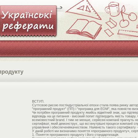
продукту
ВСТУП.
Суттєвою рисою постіндустріальної епохи стала поява ринку автор
"програмний продукт" (ПП) і "програма для ЕОМ", яка повністю виз
Чи потрібен програмний продукту якийсь відмітний знак, що підтве
відповідь на це питання - високий попит підтвердить якість товару
всемізвестний brand. І тим не менше, серйозні компанії прагнуть не
сертифікат, який демонструє, що всі внутрішні процеси компанії с
управління і обеспеченіякачеством. Наявність такого сертифікату - г
У даній роботі ми визначимо поняття «програмного продукту», серт
1. Поняття програмного продукту і його стандартизація.