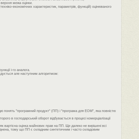
 верхня межа оцінки.
ехніко-економічних характеристик, параметрів, функцій) оцінюваного
ункції i-го аналога.
будується але наступним алгоритмом:
цю понять "програмний продукт" (ПП) і "програма для ЕОМ", яка повністю
торого в господарський оборот відбувається в процесі комерціалізації
к вартісна оцінка майнових прав на ПП. Ще далеко не вирішені всі
ладнена, тому що ПП є складним синтетичним і часто складовим