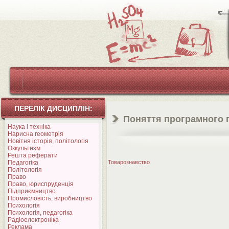
ПЕРЕЛІК ДИСЦИПЛІН:
Поняття програмного 
Наука і техніка
Нарисна геометрія
Новітня історія, політологія
Оккультизм
Решта реферати
Педагогіка
Товарознавство
Політологія
Право
Право, юриспруденція
Підприємництво
Промисловість, виробництво
Психологія
Психологія, педагогіка
Радіоелектроніка
Реклама