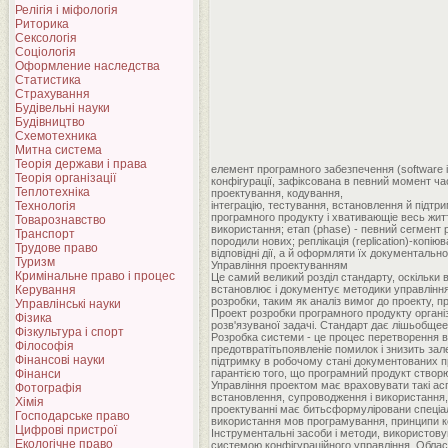
Релігія і міфологія
Риторика
Сексологія
Соціологія
Оформление наследства
Статистика
Страхування
Будівельні науки
Будівництво
Схемотехника
Митна система
Теорія держави і права
елемент програмного забезпечення (software i
Теорія організації
конфігурації, зафіксована в певний момент ча
Теплотехніка
проектування, кодування,
Технологія
інтеграцію, тестування, встановлення й підтри
програмного продукту і хвативающіе весь жит
Товарознавство
використання; етап (phase) - певний сегмент 
Транспорт
породили нових; реплікація (replication)-копі
Трудове право
відповідні дії, а й оформляти їх документальн
Туризм
Управління проектуванням
Кримінальне право і процес
Це самий великий розділ стандарту, оскільки
Керування
встановлює і документує методики управління 
розробки, таким як аналіз вимог до проекту, 
Управлінські науки
Проект розробки програмного продукту органі
Фізика
розв'язуваної задачі. Стандарт дає лішьобщее 
Фізкультура і спорт
Розробка системи - це процес перетворення в
Філософія
предотвратітьпоявленіе помилок і знизить зале
Фінансові науки
підтримку в робочому стані документованих п
Фінанси
гарантією того, що програмний продукт створю
Управління проектом має враховувати такі асп
Фотографія
встановлення, супроводження і використання,
Хімія
проектуванні має битьсформуліровани спеціальн
Господарське право
використання мов програмування, принципи к
Цифрові пристрої
Інструментальні засоби і методи, використовув
Екологічне право
системою конфігураційного управління. Облас