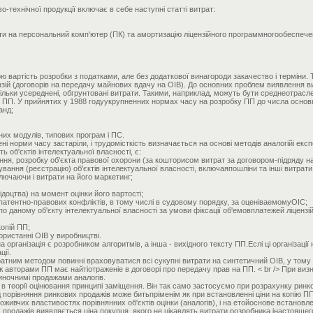
-технічної продукції включає в себе наступні статті витрат:
ати на персональний комп'ютер (ПК) та амортизацію ліцензійного программногообеспечен
вартість розробки з податками, але без додаткової винагороди закачество і терміни. 
іцензій (договорів на передачу майнових вдачу на ОІВ). До основних проблем виявлення
ільки усереднені, обгрунтовані витрати. Такими, наприклад, можуть бути среднеотрасл
 ПП. У прийнятих у 1988 годуукрупненних нормах часу на розробку ПП до числа основни
анд;
них модулів, типових програм і ПС.
 норми часу застаріли, і трудомісткість визначається на основі методів аналогійі експ
об'єктів інтелектуальної власності, є:
ння, розробку об'єкта правової охорони (за кошторисом витрат за договором-підряду н
вання (реєстрацію) об'єктів інтелектуальної власності, включаяпошліни та інші витрати
ключаючи і витрати на його маркетинг;
ідоцтва) на момент оцінки його вартості;
патентно-правових конфліктів, в тому числі в судовому порядку, за оценіваемомуОІС;
в по даному об'єкту інтелектуальної власності за умови фіксації об'емовплатежей ліце
копій ПП;
ористанні ОІВ у виробництві.
організація є розробником алгоритмів, а інша - вихідного тексту ПП.Еслі ці організації 
ції.
ратним методом повинні враховуватися всі сукупні витрати на синтетичний ОІВ, у тому
ж авторами ПП має найтіотраженіе в договорі про передачу прав на ПП. < br /> При визн
иночнимі продажами аналогів.
теорії оцінювання принципі заміщення. Він так само застосуємо при розрахунку ринкової
порівняння ринкових продажів може битьпріменім як при встановленні ціни на копію ПП
поживчих властивостях порівнянних об'єктів оцінки (аналогів), і на етойоснове встановле
продажів виявляється ціна покупця, якого не цікавлять витрати розробника інастоящего 