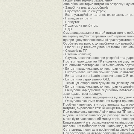
скорочення терміну замовлення.
Звичайна кошторис витрат на розробку науково
- Заробітна плата розробників;
- Відрахування на соцстрах;
- Експлуатаційні витрати, які включають витр
- Накладні витрати;
- Прибуток;
- Податок на прибуток;
- ПДВ.
Сума вищевказаних статей витрат являє собою 
на відміну від "антізатратних цін" наринке л
що при ціноутворенні повинні враховуватися т
Особливо гострою є ця проблема при розробці
- Обсяг ПП у тисячах умовних машинних ком
- Складність ПП;
- Ступінь новизни;
- Ступінь використання при розробці стандарт
Проте з переходом на ПК вищевказані укрупнені
Основними факторами, що визначають вартість 
- Витрати власника виключних прав на створе
- Витрати власника виключних прав на патенту
- Витрати на організацію використання ОІВ, в
- Витрати на страхування ОІВ;
- Термін дії охоронного документа (патенту, св
- Витрати власника виключних прав на дозвіл 
- Очікувані надходження ліцензійних платежі
законодавством порядку;
- Очікувані грошові надходження від продажу 
- Очікувана економія поточних витрат при вик
Проблеми виникають у тому випадку, коли одна 
витрати, вироблені в кожній конкретній організа
При розрахунку ринкової ціни прав на ПП вит
модуль, а також винагороду, розподіл якого мі
може бути застосований метод порівняння ср
Вищевказаний метод заснований на відомому в 
аналогічних майнових прав. Наприклад, метод 
Суть методу полягає в порівнянні за ціною і с
При застосуванні методу порівняння ринкових 