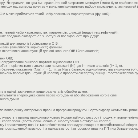
ру. Як правило, ця ціна вишерассчітанной витратним методом і може бути прийнята як
методу насамперед полягає у виявленні конкретного набору споживчих властивостей (т
ЕОМ може прийматися такий набір споживчих характеристик (функцій):
є певний набір характеристик, параметрів, функцій (надалі текстефункцій).
чних продажів складається з наступної послідовності процедур:
нкцій для аналогів і оцінюваного ОІВ;
 ваги (важливості, корисності) функцій;
 якості виконання функцій для оцінюваного ОІВ і його аналогів;
інки ОІВ;
 обгрунтованої ринкової вартості оцінюваного ОІВ.
кт порівнюється з аналогами на множині (Ni), де i - число аналогів (i = 1, n).
езліччю показників (Nija), (j = 1, n), де Nija є бальною оценкойкачества виконання j-ої ф
значень параметрів - функцій необхідно провести експертну оцінку. Работаекспертов 
ть в оцінці, зазначених вище результатів обробки думок;
зультатів і переоцінка свого первісного думки або збереження його в силі;
аного думки.
а поява ринку авторських прав на програмні продукти. Варто відразу жеотметіть різни
иступають у вигляді принципово нового інформаційного ресурсу і продукту, вовлеченіеко
і капіталізації (постановки набаланс, інвестування в статутний капітал).
у і практичному плані є така обов'язкова процедура введення вхозяйственний оборот я
ектовпромишленной власності, а оцінка вартості авторських прав на ПП тим більше уск