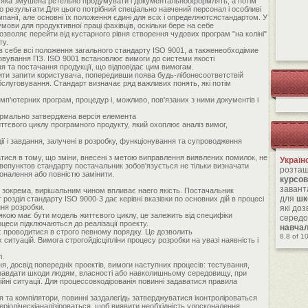
ї, яка змушена ретельно продумувати і документальнооформлять, а потім
 результати.Для цього потрібний спеціально навчений персонал і особливі
мпанії, але основні їх положення єдині для всіх і определяютсястандартом. У
мови для продуктивної праці фахівців, оскільки бере на себе
озволяє перейти від кустарного рівня створення чудових програм "на коліні"
ту.
в себе всі положення загального стандарту ISO 9001, а такженеобходімие
говування ПЗ. ISO 9001 встановлює вимоги до системи якості
я та постачання продукції, що відповідає цим вимогам.
ити запити користувача, попередивши поява будь-лібонесоответствій
 обслуговування. Стандарт визначає ряд важливих понять, які потім
комп'ютерних програм, процедур і, можливо, пов'язаних з ними документів і
формально затверджена версія елемента
иттєвого циклу програмного продукту, який охоплює аналіз вимог,
ії і завдання, залучені в розробку, функціонування та супроводження
натися в тому, що зміни, внесені з метою виправлення виявлених помилок, не
Україн
ствепунктов стандарту постачальник зобов'язується не тільки визначати
розташ
коналення або повністю замінити.
курсов
завант
у зокрема, вирішальним чином впливає наего якість. Постачальник
для
шк
озділ стандарту ISO 9000-3 дає керівні вказівки по основних дій в процесі
ння розробки.
які до
якою має бути модель життєвого циклу, це залежить від специфіки
середо
оцеси підключаються до реалізації проекту.
навча
є проводитися в строго певному порядку. Це дозволить
8.8
of
1
ситуацій. Вимога строгойдісціпліни процесу розробки на увазі наявність і
і.
я, досвід попередніх проектів, вимоги наступних процесів: тестування,
ть завдати шкоди людям, власності або навколишньому середовищу, при
ійні ситуації. Для процессовкодірованія повинні задаватися правила
ня та компілятори, повинні заздалегідь затверджуватися іконтроліроваться
ріодіческіаналізіроваться, щоб виявити необхідність удосконалення