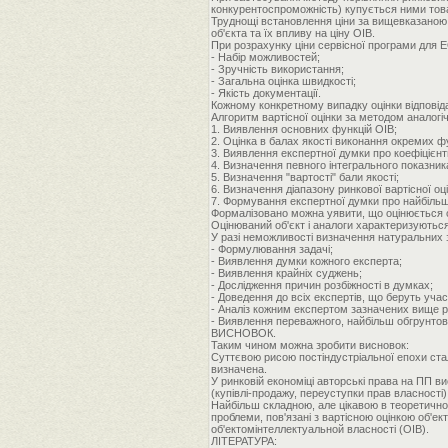
конкурентоспроможність) купується ними това
Труднощі встановлення ціни за вищевказаною 
об'єкта та їх впливу на ціну ОІВ.
При розрахунку ціни сервісної програми для 
- Набір можливостей;
- Зручність використання;
- Загальна оцінка швидкості;
- Якість документації.
Кожному конкретному випадку оцінки відповіда
Алгоритм вартісної оцінки за методом аналогі
1. Виявлення основних функцій ОІВ;
2. Оцінка в балах якості виконання окремих фу
3. Виявлення експертної думки про коефіцієнти
4. Визначення певного інтегрального показника
5. Визначення "вартості" бали якості;
6. Визначення діапазону ринкової вартісної оц
7. Формування експертної думки про найбільш
Формалізовано можна уявити, що оцінюється об'є
Оцінюваний об'єкт і аналоги характеризуються б
У разі неможливості визначення натуральних 
- Формулювання задачі;
- Виявлення думки кожного експерта;
- Виявлення крайніх суджень;
- Дослідження причин розбіжності в думках;
- Доведення до всіх експертів, що беруть учас
- Аналіз кожним експертом зазначених вище ре
- Виявлення переважного, найбільш обгрунтов
ВИСНОВОК.
Таким чином можна зробити висновок:
Суттєвою рисою постіндустріальної епохи стал
визначена.
У ринковій економіці авторські права на ПП в
(купівлі-продажу, переуступки прав власності) 
Найбільш складною, але цікавою в теоретичном
проблеми, пов'язані з вартісною оцінкою об'
об'ектомінтеллектуальной власності (ОІВ).
ЛІТЕРАТУРА: