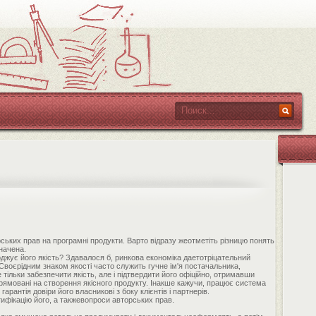
ських прав на програмні продукти. Варто відразу жеотметіть різницю понять
начена.
рджує його якість? Здавалося б, ринкова економіка даетотріцательний
. Своєрідним знаком якості часто служить гучне ім'я постачальника,
 тільки забезпечити якість, але і підтвердити його офіційно, отримавши
прямовані на створення якісного продукту. Інакше кажучи, працює система
арантія довіри його власникові з боку клієнтів і партнерів.
ифікацію його, а такжевопроси авторських прав.