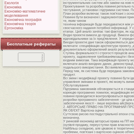
Екологія
інструментальних систем або заміни на нові п
Проектування та розробка повинні ретельно пл
Економіка
тестування, установки і підтримки системи. П
Економіко-математичне
План розробки включає також пов'язані з основ
моделювання
Повинні бути визначені і задокументовані прин
Економічна географія
те, яким чином
Економічна теорія
технічна інформація буде передаватися між уч
Ергономіка
своєчасного надання потрібної інформації. У
етапах. Цей аналіз зачіпає такі фактори, як х
Вхідні проектні вимоги до продукції. Вимоги
відповідальними за їх пред'явлення. У опреде
Вихідні проектні дані також оформляються док
Бесплатные рефераты
включати: специфікацію архітектури проекту, 
документально оформлений аналіз результаті
Ступінь формальності і строгості процесів ана
проекту, задоволення требованіямзащіти і бе
вхідним вимогам. Така верифікація проекту м
включати аналіз вихідних даних, демонстрації
подальшого використання. Всі виявлені в проц
Перед тим, як система буде передана замовн
продукт.
Всі зміни і модифікації проекту повинні бути 
управління змінами в проекті, які можуть вин
Обслуговування
Підтримка замовників обговорюється в стандар
корекцію програмних помилок; модифікацію інт
повинні проводитися іконтроліроваться відпо
розробки програмного забезпечення - це ціла 
забезпечення якості - лише верхівка айсберга.
2. АВТОРСЬКЕ ПРАВО НА ПРОГРАМНИЙ ПР
ЯК ОБ'ЄКТ Вартісна оцінка
Суттєвою рисою постіндустріальної епохи стал
визначена.
У ринковій економіці авторські права на ПП в
(купівлі-продажу, переуступки прав власності) 
Найбільш складною, але цікавою в теоретичном
проблеми, пов'язані з вартісною оцінкою об'