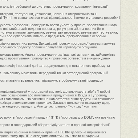
аналізутребованій до системи, проектування, кодування, інтеграції,
еграціі, тестування, установки, навчання співробітників та ін
і. Тут чітко визначаються межі відповідальності кожного учасника розробки і
часть в розробці: необхідність брати участь у проекті, зобов'язання щодо
спільний аналіз ведення проект а, регулярно або на певних його
ь системи вимогам замовника, результати перевірок, результати тестування.
значні або суперечливі вимоги є предметом врегулювання з особами,
ик.
хідних проектних вимог. Вихідні дані проекту програмної системи можуть
рограмного продукту повинен планувати і проводити офіційний,
 використанням. Аналіз проектування зачіпає такі аспекти, як здійснимість
тадіях проектування проводиться проверкасоответствія вихідних даних
ние вихідні проектні дані затверджуються для остаточного прийому та
ям. Замовнику можетбить переданий тільки затверджений програмний
і. Постачальник встановлює і підтримує в робочому стані процедури
відповідностей у програмній системі, що викликають збої в її роботі;
ьне розширення або поліпшення продуктивності Всі дії із супроводу
ом і замовником. На закінчення намостается лише додати, що технологія
і фахівців з комплексним проектам. Загальні положення стандарту щодо
ь кінцевого продукту. Але це, як правило, "ноу хау" компанії.
цю понять "програмний продукт" (ПП) і "програма для ЕОМ", яка повністю
торого в господарський оборот відбувається в процесі комерціалізації
к вартісна оцінка майнових прав на ПП. Ще далеко не вирішені всі
ладнена, тому що ПП є складним синтетичним і часто складовим