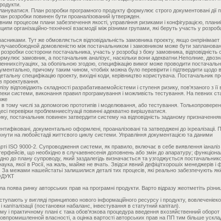
родукти.
ануватися. План розробки програмного продукту формулює строго документовані дії по 
лан розробки повинен бути проаналізований іутвержден.
ним процесом плани забезпечення якості, управління ризиками і конфігурацією, планиінт
ципи організаційно-технічної взаємодії між різними групами, які беруть участь у розробц
асниками. Тут же обмовляється відповідальність замовника проекту, якщо онпрінімает у
 случаеобоюдной домовленістю між постачальником і замовником може бути заплановано 
ід розробки состорони постачальника, участь у розробці з боку замовника, відповідніст
 формулює замовник, а постачальник аналізує, наскільки вони адекватни.Неполние, дво
леннихсітуаціях, за обопільною згодою, специфікацію вимог може проводити постачальн
ументально, причому таким чином, чтобиіх можна було перевірити і підтвердити щодо в
детальну специфікацію проекту, вихідні коди, керівництво користувача. Постачальник п
в проектування.
лізу відповідають складності разрабативаемойсістеми і ступеня ризику, пов'язаного з її
зпеки системи, виконання правил програмування і можливість тестування. На певних с
оже
, в тому числі за допомогою прототипів і моделювання, або тестування. Толькопроверен
есі перевірки проблемниесітуаціі повинні адекватно вирішуватися.
ику, постачальник повинен затвердити систему на відповідність заданому призначенн
ідентифіковані, документально оформлені, проаналізовані та затверджені до іхреалізаці
икнути на любойстадіі життєвого циклу системи. Управління документацією та даними
ті ISO 9000-2. Супроводження системи, як правило, включає в себе виявлення іаналіз не
ерфейсів, що необхідно в случаевнесенія доповнень або змін до апаратуру; функціонал
відно до плану супроводу, який заздалегідь визначається та узгоджується постачальник
наука, якої в Росії, на жаль, майже не вчать. Звідси явний дефіцітхорошіх менеджерів 
 За межами нашейстатьі залишилися деталі тих процесів, які реально забезпечують якіст
ОДУКТ
а поява ринку авторських прав на програмні продукти. Варто відразу жеотметіть різни
иступають у вигляді принципово нового інформаційного ресурсу і продукту, вовлеченіеко
і капіталізації (постановки набаланс, інвестування в статутний капітал).
у і практичному плані є така обов'язкова процедура введення вхозяйственний оборот я
ектовпромишленной власності, а оцінка вартості авторських прав на ПП тим більше уск