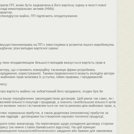
рила ПП, може бути зацікавлена в його вартісну оцінку в якості нової
складі нематеріальних активів (НМА).
арактер.
всякоедругое майно, ПП підлягають оподаткуванню.
імущественниеправа на ПП є інвестиціями в розвиток іншого виробництва.
дбачає різні випадки вартісної оцінки:
 у яких вподавляющем більшості випадків вказується вартість прав в
рактеру, що становить комерційну таємницю фірми-розробника.
зпорядження, користування). Такими правомочності можуть володіти автори
ті майнових прав можлива їх уступка, обмін правами, і продажакопій
несу.
про вартість майна і не зобов'язаний його продавати, згоден був би
и інших передбачених законодавством договорів. Цей ринок так само, як і
икій кількості покупців і продавців, а значить і внебольшом кількості актів
н великих чисел і встановлюється не чиста ринкова ціна майнових прав, а,
Сплюс нормальна прибуток, а також додаткова (економічна) прибуток за
им підрядів - договорами па створення науково-технічної продукції,
итрати плюс винагороду. На переговорах щодо укладення договору сторони
орису (не нижче ставки банківського відсотка). На цей принцип
за перевищення показателейтехніческого завдання або бажане для замовника