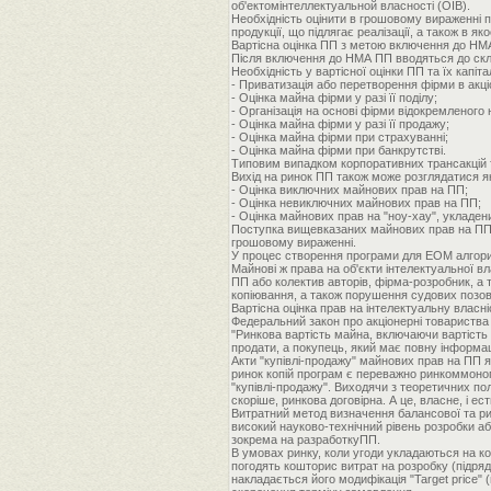
об'ектомінтеллектуальной власності (ОІВ).
Необхідність оцінити в грошовому вираженні пр
продукції, що підлягає реалізації, а також в 
Вартісна оцінка ПП з метою включення до НМА
Після включення до НМА ПП вводяться до скла
Необхідність у вартісної оцінки ПП та їх капіт
- Приватизація або перетворення фірми в акц
- Оцінка майна фірми у разі її поділу;
- Організація на основі фірми відокремленого
- Оцінка майна фірми у разі її продажу;
- Оцінка майна фірми при страхуванні;
- Оцінка майна фірми при банкрутстві.
Типовим випадком корпоративних трансакцій т
Вихід на ринок ПП також може розглядатися як 
- Оцінка виключних майнових прав на ПП;
- Оцінка невиключних майнових прав на ПП;
- Оцінка майнових прав на "ноу-хау", укладен
Поступка вищевказаних майнових прав на ПП о
грошовому вираженні.
У процес створення програми для ЕОМ алгорит
Майнові ж права на об'єкти інтелектуальної 
ПП або колектив авторів, фірма-розробник, а т
копіювання, а також порушення судових позов
Вартісна оцінка прав на інтелектуальну власні
Федеральний закон про акціонерні товариства 
"Ринкова вартість майна, включаючи вартість 
продати, а покупець, який має повну інформац
Акти "купівлі-продажу" майнових прав на ПП я
ринок копій програм є переважно ринкоммонопол
"купівлі-продажу". Виходячи з теоретичних п
скоріше, ринкова договірна. А це, власне, і е
Витратний метод визначення балансової та ри
високий науково-технічний рівень розробки аб
зокрема на разработкуПП.
В умовах ринку, коли угоди укладаються на к
погодять кошторис витрат на розробку (підряд,
накладається його модифікація "Target price"