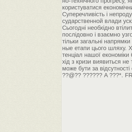
но-технічного прогресу, я
користуватися економічн
Суперечливість і непродум
сударственной влади уск
Сьогодні необхідно втіли
послідовно і взаємно узг
тільки загальні напрямки
ные етапи цього шляху. Х
тенціал нашої економіки 
хід з кризи виявиться не 
може бути за відсутності
??@?? ?????? A ???*. F