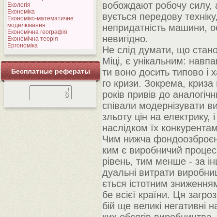
вобождают робочу силу, 
Екологія
Економіка
вується передову технік
Економіко-математичне
моделювання
непридатність машини, о
Економічна географія
невигідно.
Економічна теорія
Ергономіка
Не слід думати, що стан
Міці, є унікальним: навп
ти воно досить типово і 
Бесплатные рефераты
го кризи. Зокрема, криза
років привів до аналогічн
співали модернізувати ви
зльоту цін на електрику, 
наслідком їх конкурентам
Чим нижча фондоозброєн
ким є виробничий процес
рівень, тим менше - за і
дуальні витрати виробниц
ється істотним зниження
бе всієї країни. Ця загро
бій ще великі негативні н