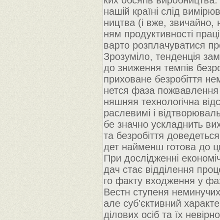
ких обсягів виробництва.
нашій країні слід вимірю
ництва (і вже, звичайно,
ням продуктивності праці
варто розплачуватися пр
Зрозуміло, тенденція з
до зниження темпів безро
приховане безробіття нем
нется фаза пожвавлення 
няшняя технологічна відс
раслевимі і відтворювал
бе значно ускладнить вих
та безробіття доведеться
дет найменш готова до ц
При дослідженні економіч
дач стає відділення проц
го факту входження у фаз
Вестн ступеня неминучих,
але суб'єктивний характе
ділових осіб та їх невірн