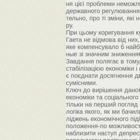
ня цієї проблеми неможл
державного регулювання е
тельно, про ті зміни, які
ру.
При цьому коригування к
Гаета не відмова від них
яке компенсувало б найбі
ные зі значним зниженням
Завдання полягає в тому
стабілізацією економіки і
є поєднати досягнення дв
сумісними.
Ключ до вирішення даної 
економіки та соціальног
тільки на перший погляд і
логіка якого, як ми бачил
ліджень економічного підй
положення-по можливост
наблизити наступ депресі