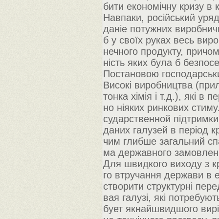
бити економічну кризу в к
Навпаки, російський уря
даніе потужних виробничи
б у своїх руках весь вир
нечного продукту, причом
ність яких була б безпос
Постановою господарських
Високі виробництва (прил
тонка хімія і т.д.), які в
но ніяких ринкових стиму
сударственной підтримки
даних галузей в період 
чим глибше загальний сп
ма державного замовлен
Для швидкого виходу з к
го втручання держави в е
створити структурні пере
вая галузі, які потребую
бует якнайшвидшого вирі