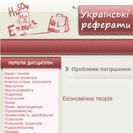
ПЕРЕЛІК ДИСЦИПЛІН:
Проблеми погіршення і
Наука і техніка
Нарисна геометрія
Новітня історія, політологія
Оккультизм
Решта реферати
Педагогіка
Економічна теорія
Політологія
Право
Право, юриспруденція
Підприємництво
Промисловість, виробництво
Психологія
Психологія, педагогіка
Радіоелектроніка
Реклама