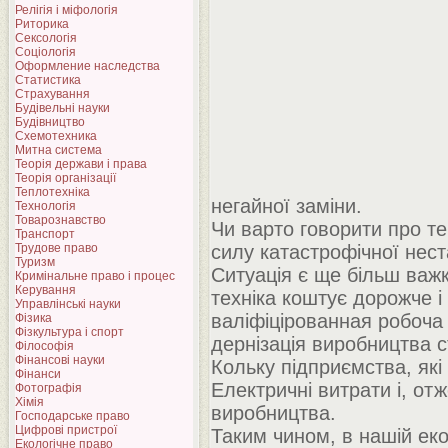
Релігія і міфологія
Риторика
Сексологія
Соціологія
Оформление наследства
Статистика
Страхування
Будівельні науки
Будівництво
Схемотехника
Митна система
Теорія держави і права
Теорія організації
Теплотехніка
негайної заміни.
Технологія
Товарознавство
Чи варто говорити про т
Транспорт
Трудове право
силу катастрофічної неста
Туризм
Ситуація є ще більш важ
Кримінальне право і процес
Керування
техніка коштує дорожче і
Управлінські науки
валіфіцірованная робоча 
Фізика
Фізкультура і спорт
дернізація виробництва с
Філософія
Фінансові науки
Кольку підприємства, які
Фінанси
Електричні витрати і, отж
Фотографія
Хімія
виробництва.
Господарське право
Цифрові пристрої
Таким чином, в нашій екон
Екологічне право