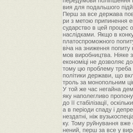
передумови поліпшення і
вия для подальшого підй
Перш за все держава пов
ри з метою припинення е
сударство в цей процес 
наслідками. Якщо в конку
платоспроможного попиту 
віча на зниження попиту 
мов виробництва. Ніяке 
економіці не дозволяє дос
тому цю проблему треба в
політики держави, що вк
троль за монопольним ц
У той же час негайна дем
яку наполегливо пропон
до її стабілізації, оскіл
а в періоди спаду і депр
нездатні, ніж вузькоспеці
ку. Тому руйнування вже
нений, перш за все у вир