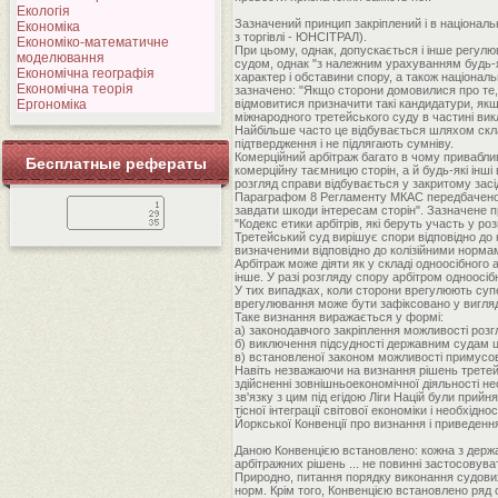
Екологія
Зазначений принцип закріплений і в національ
Економіка
з торгівлі - ЮНСІТРАЛ).
Економіко-математичне
При цьому, однак, допускається і інше регулю
моделювання
судом, однак "з належним урахуванням будь-як
Економічна географія
характер і обставини спору, а також національ
Економічна теорія
зазначено: "Якщо сторони домовилися про те,
Ергономіка
відмовитися призначити такі кандидатури, як
міжнародного третейського суду в частині вик
Найбільше часто це відбувається шляхом склада
підтвердження і не підлягають сумніву.
Комерційний арбітраж багато в чому приваблив
Бесплатные рефераты
комерційну таємницю сторін, а й будь-які інші
розгляд справи відбувається у закритому засі
Параграфом 8 Регламенту МКАС передбачено, щ
завдати шкоди інтересам сторін". Зазначене п
"Кодекс етики арбітрів, які беруть участь у ро
Третейський суд вирішує спори відповідно до 
визначеними відповідно до колізійними нормам
Арбітраж може діяти як у складі одноосібного 
інше. У разі розгляду спору арбітром одноосібно
У тих випадках, коли сторони врегулюють супе
врегулювання може бути зафіксовано у вигляді
Таке визнання виражається у формі:
а) законодавчого закріплення можливості розг
б) виключення підсудності державним судам ци
в) встановленої законом можливості примусов
Навіть незважаючи на визнання рішень третей
здійсненні зовнішньоекономічної діяльності н
зв'язку з цим під егідою Ліги Націй були при
тісної інтеграції світової економіки і необхі
Йоркської Конвенції про визнання і приведенн
Даною Конвенцією встановлено: кожна з держав,
арбітражних рішень ... не повинні застосовуват
Природно, питання порядку виконання судових
норм. Крім того, Конвенцією встановлено ряд 