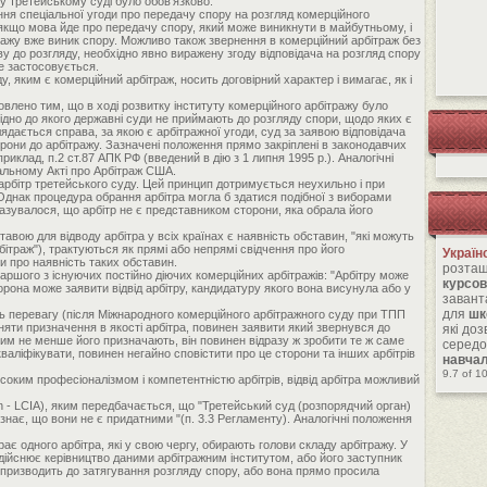
х у третейському суді було обов'язково.
ння спеціальної угоди про передачу спору на розгляд комерційного
 якщо мова йде про передачу спору, який може виникнути в майбутньому, і
тражу вже виник спору. Можливо також звернення в комерційний арбітраж без
ву до розгляду, необхідно явно виражену згоду відповідача на розгляд спору
не застосовується.
, яким є комерційний арбітраж, носить договірний характер і вимагає, як і
влено тим, що в ході розвитку інституту комерційного арбітражу було
ідно до якого державні суди не приймають до розгляду спори, щодо яких є
ядається справа, за якою є арбітражної угоди, суд за заявою відповідача
орони до арбітражу. Зазначені положення прямо закріплені в законодавчих
иклад, п.2 ст.87 АПК РФ (введений в дію з 1 липня 1995 р.). Аналогічні
ральному Акті про Арбітраж США.
арбітр третейського суду. Цей принцип дотримується неухильно і при
Однак процедура обрання арбітра могла б здатися подібної з виборами
казувалося, що арбітр не є представником сторони, яка обрала його
тавою для відводу арбітра у всіх країнах є наявність обставин, "які можуть
ітраж"), трактуються як прямі або непрямі свідчення про його
Україн
ти про наявність таких обставин.
розташ
аршого з існуючих постійно діючих комерційних арбітражів: "Арбітру може
курсов
рона може заявити відвід арбітру, кандидатуру якого вона висунула або у
завант
для
шк
ть перевагу (після Міжнародного комерційного арбітражного суду при ТПП
няти призначення в якості арбітра, повинен заявити який звернувся до
які до
 тим не менше його призначають, він повинен відразу ж зробити те ж саме
середо
кваліфікувати, повинен негайно сповістити про це сторони та інших арбітрів
навча
9.7
of
1
исоким професіоналізмом і компетентністю арбітрів, відвід арбітра можливий
on - LCIA), яким передбачається, що "Третейський суд (розпорядчий орган)
знає, що вони не є придатними "(п. 3.3 Регламенту). Аналогічні положення
ає одного арбітра, які у свою чергу, обирають голови складу арбітражу. У
здійснює керівництво даними арбітражним інститутом, або його заступник
о призводить до затягування розгляду спору, або вона прямо просила