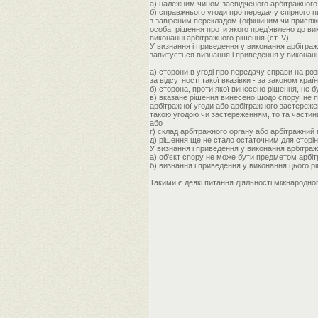
а) належним чином засвідченого арбітражного 
б) справжнього угоди про передачу спірного п
з завіреним перекладом (офіційним чи прися
особа, рішення проти якого пред'явлено до ви
виконанні арбітражного рішення (ст. V).
У визнання і приведення у виконання арбітраж
запитується визнання і приведення у виконанн
а) сторони в угоді про передачу справи на роз
за відсутності такої вказівки - за законом кра
б) сторона, проти якої винесено рішення, не 
в) вказане рішення винесено щодо спору, не п
арбітражної угоди або арбітражного застереже
такою угодою чи застереженням, то та частина
або
г) склад арбітражного органу або арбітражний п
д) рішення ще не стало остаточним для сторі
У визнання і приведення у виконання арбітраж
а) об'єкт спору не може бути предметом арбітр
б) визнання і приведення у виконання цього р
Такими є деякі питання діяльності міжнародно