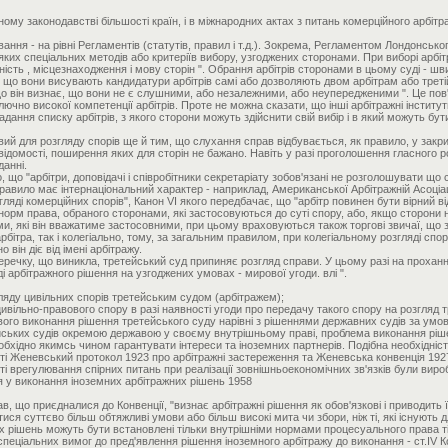
ному законодавстві більшості країн, і в міжнародних актах з питань комерційного арб
вання - на рівні Регламентів (статутів, правил і т.д.). Зокрема, Регламентом Лондонсь
их спеціальних методів або критеріїв вибору, узгоджених сторонами. При виборі арбіт
ність , місцезнаходження і мову сторін ". Обрання арбітрів сторонами в цьому суді - ш
 що вони висувають кандидатури арбітрів самі або дозволяють двом арбітрам або треті
що він визнає, що вони не є слушними, або незалежними, або неупередженими ". Це пов
лючно високої компетенції арбітрів. Проте не можна сказати, що інші арбітражні інстит
ння списку арбітрів, з якого сторони можуть здійснити свій вибір і в який можуть бути
ий для розгляду спорів ще й тим, що слухання справ відбувається, як правило, у закри
 відомості, поширення яких для сторін не бажано. Навіть у разі проголошення гласного р
данні.
о "арбітри, доповідачі і співробітники секретаріату зобов'язані не розголошувати щ
равило має інтернаціональний характер - наприклад, Американської Арбітражній Асоціа
згляді комерційних спорів", Канон VI якого передбачає, що "арбітр повинен бути вірний ві
норм права, обраного сторонами, які застосовуються до суті спору, або, якщо сторони н
и, які він вважатиме застосовними, при цьому враховуються також торгові звичаї, що з
арбітра, так і колегіально, тому, за загальним правилом, при колегіальному розгляді с
 він діє від імені арбітражу.
речку, що виникла, третейський суд припиняє розгляд справи. У цьому разі на прохання
 арбітражного рішення на узгоджених умовах - мирової угоди. влі ".
ляду цивільних спорів третейським судом (арбітражем);
вільно-правового спору в разі наявності угоди про передачу такого спору на розгляд т
ого виконання рішення третейського суду нарівні з рішеннями державних судів за ум
ських судів окремою державою у своєму внутрішньому праві, проблема виконання ріше
еобхідно якимсь чином гарантувати інтереси та іноземних партнерів. Подібна необхідні
йняті Женевський протокол 1923 про арбітражні застереження та Женевська конвенція 1
дності врегулювання спірних питань при реалізації зовнішньоекономічних зв'язків були ви
я у виконання іноземних арбітражних рішень 1958
 що приєдналися до Конвенції, "визнає арбітражні рішення як обов'язкові і приводить ї
ися суттєво більш обтяжливі умови або більш високі мита чи збори, ніж ті, які існують д
 рішень можуть бути встановлені тільки внутрішніми нормами процесуального права ті
спеціальних вимог до пред'явлення рішення іноземного арбітражу до виконання - ст.IV К