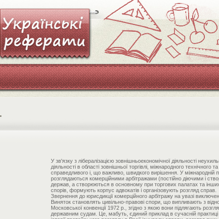
.
У зв'язку з лібералізацією зовнішньоекономічної діяльності неухиль
діяльності в області зовнішньої торгівлі, міжнародного технічного 
справедливого і, що важливо, швидкого вирішення. У міжнародній п
розглядаються комерційними арбітражами (постійно діючими і створ
держав, а створюються в основному при торгових палатах та інши
спорів, формують корпус адвокатів і організовують розгляд справ.
Звернення до юрисдикції комерційного арбітражу на увазі виключен
Виняток становлять цивільно-правові спори, що випливають з відно
Московської конвенції 1972 р., згідно з якою вони підлягають розг
державним судам. Це, мабуть, єдиний приклад в сучасній практиці з