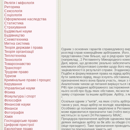
Релігія і міфологія
Риторика
Сексологія
Соціологія
Оформление наследства
Статистика
Страхування
Будівельні науки
Будівництво
Схемотехника
Митна система
Теорія держави і права
Одним з основних гарантів справедливого вирі
Теорія організації
розгляді справ комерційним арбітражем. Його
Теплотехніка
представника (тим більше, що в ряді країн тр
Технологія
(наприклад , 2 Регламенту Міжнародного комер
Далі, мірою, що дозволяє реально забезпечити 
Товарознавство
викликати обгрунтовані сумніви щодо його неу
Транспорт
зацікавленості в результаті справи. Згаданому
Трудове право
Подібні ж формулювання права на відвід арбіт
Туризм
бути заявлено відвід, якщо існують обставини
Кримінальне право і процес
призначенні якого вона брала участь, лише з пр
Керування
Аналогічним чином це питання вирішується і в
РФ) при складанні арбітражного застереження 
Управлінські науки
нього особі про будь-яких обставин, які могл
Фізика
заяву сторонам та іншим арбітрам. Арбітр, з я
Фізкультура і спорт
".
Філософія
Оскільки одним з "китів", на яких стоїть арбі
Фінансові науки
також у разі, якщо арбітр не володіє кваліфік
Фінанси
Особливо це положення закріплене в Регламенті
може відмовитися призначити такі (тобто вису
Фотографія
містяться і в пункті 24 Регламенту МКАС.
Хімія
Процедура призначення арбітрів однакова прак
Господарське право
деяких випадках арбітр за бік або за обидві 
Цифрові пристрої
(віце-президент). Таке призначення проводить
Екологічне право
провести призначення замість неї.