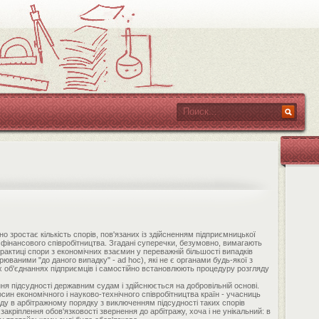
но зростає кількість спорів, пов'язаних із здійсненням підприємницької
та фінансового співробітництва. Згадані суперечки, безумовно, вимагають
рактиці спори з економічних взаємин у переважній більшості випадків
юваними "до даного випадку" - ad hoc), які не є органами будь-якої з
х об'єднаннях підприємців і самостійно встановлюють процедуру розгляду
ня підсудності державним судам і здійснюється на добровільній основі.
син економічного і науково-технічного співробітництва країн - учасниць
ляду в арбітражному порядку з виключенням підсудності таких спорів
акріплення обов'язковості звернення до арбітражу, хоча і не унікальний: в