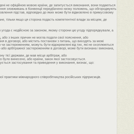
адені не офіційною мовою країни, де запитується виконання, вони подаються
ення зловживань в Конвенції передбачено низку положень, що обгороджують
ановлення підстав, відповідно до яких може бути відмовлено в примусовому
не, тільки якщо ця сторона подасть компетентної влади за місцем, де
ця угода є недійсною за законом, якому сторони цю угоду підпорядкували, а
, або з інших причин не могла подати свої пояснення, або
ня в договорі, або містить постанови з питань, що виходять за межі
ю чи застереженням, можуть бути відокремлені від тих, які не охоплюються
 або арбітражної застереженням в договорі, може бути визнана і виконана,
ону тієї держави, де мав місце арбітраж, або
 було винесено, або країни, закон якої застосовується.
тується застосування та приведення у виконання, визнає, що:
ної практики міжнародного співробітництва російських підприємців.