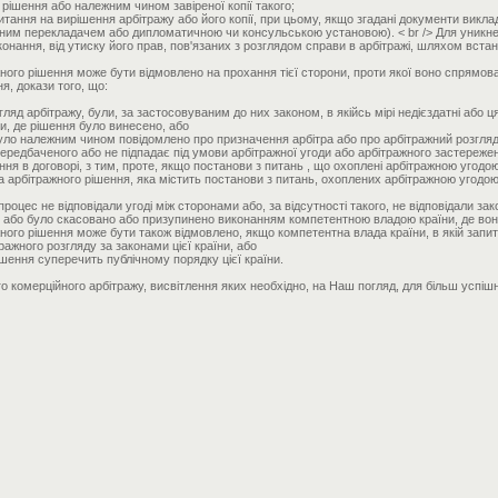
рішення або належним чином завіреної копії такого;
итання на вирішення арбітражу або його копії, при цьому, якщо згадані документи викл
жним перекладачем або дипломатичною чи консульською установою). < br /> Для уникн
конання, від утиску його прав, пов'язаних з розглядом справи в арбітражі, шляхом вст
ного рішення може бути відмовлено на прохання тієї сторони, проти якої воно спрямова
я, докази того, що:
гляд арбітражу, були, за застосовуваним до них законом, в якійсь мірі недієздатні або 
їни, де рішення було винесено, або
було належним чином повідомлено про призначення арбітра або про арбітражний розгляд
ередбаченого або не підпадає під умови арбітражної угоди або арбітражного застережен
ння в договорі, з тим, проте, якщо постанови з питань , що охоплені арбітражною угодо
 арбітражного рішення, яка містить постанови з питань, охоплених арбітражною угодою
роцес не відповідали угоді між сторонами або, за відсутності такого, не відповідали зак
н або було скасовано або призупинено виконанням компетентною владою країни, де воно
ного рішення може бути також відмовлено, якщо компетентна влада країни, в якій запи
ажного розгляду за законами цієї країни, або
ішення суперечить публічному порядку цієї країни.
го комерційного арбітражу, висвітлення яких необхідно, на Наш погляд, для більш успіш