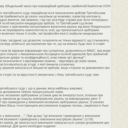
ітражу (Модельний закон про комерційний арбітраж, прийнятий Комітетом ООН
кого третейського суду передбачається призначення арбітрів Третейським
рів приймаються до уваги, наскільки це можливо, характер контракту,
видше виняток, ніж правило, і під час розгляду справи має бути попередньо
й особі висувати кандидатуру арбітра, то Третейський суд може
'язано з прагненням контролювати винесення рішень від імені Лондонського
ути не перевіряють компетентність осіб, що призначаються арбітрами.
 включені тільки ті особи, чиї професійні якості знайшли неодноразове
тому засіданні, що дозволяє охороняти не тільки відомості, що становлять
озгляду робиться застереження про те, що на вимогу будь-якої зі сторін
о стала їм відомою інформацію про суперечки, дозволяються МКАС, яка може
цією спільно з Американською Асоціацією колегій адвокатів був прийнятий
дносин довіри та конфіденційності, властивим цієї функції ".
е визначилися з відповідними правом, - відповідно до норм права,
астосовуються до угоди, з якої виникла суперечка.
пору рішення виноситься більшістю арбітрів, якщо сторони не домовилися про
 сторін та за відсутності заперечень з боку третейського суду таке
ретейського суду і, що в даному місці найбільш важливо:
ови дотримання певних процесуальних норм.
нь іноземних арбітражних установ цим не вичерпується, оскільки при
сть призвела до пошуку компромісних рішень на міжнародному рівні. У
927 про приведення у виконання іноземних арбітражних рішень. В умовах
роблені більш точні принципи регулювання згаданих питань, закріплені в Нью-
х у виконання ...". При цьому "до визнання і приведення у виконання
ля визнання і приведення у виконання внутрішніх рішень" (ст.III).
єї країни, де запитується виконання і вимагається суворе дотримання цих
онвенції. Для цього необхідно подання: