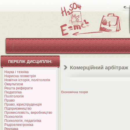
ПЕРЕЛІК ДИСЦИПЛІН:
Комерційний арбітраж 
Наука і техніка
Нарисна геометрія
Новітня історія, політологія
Оккультизм
Решта реферати
Педагогіка
Економічна теорія
Політологія
Право
Право, юриспруденція
Підприємництво
Промисловість, виробництво
Психологія
Психологія, педагогіка
Радіоелектроніка
Реклама