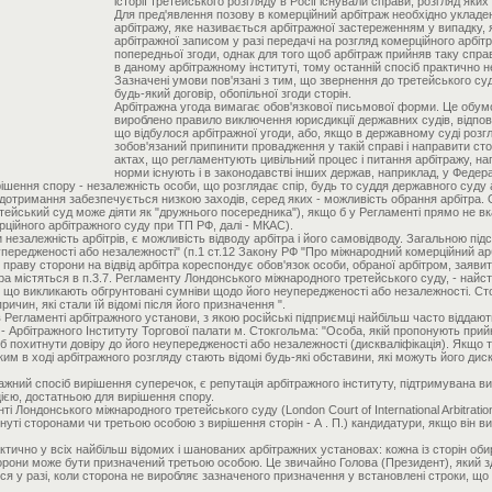
історії третейського розгляду в Росії існували справи, розгляд яки
Для пред'явлення позову в комерційний арбітраж необхідно укладе
арбітражу, яке називається арбітражної застереженням у випадку,
арбітражної записом у разі передачі на розгляд комерційного арбі
попередньої згоди, однак для того щоб арбітраж прийняв таку спра
в даному арбітражному інституті, тому останній спосіб практично 
Зазначені умови пов'язані з тим, що звернення до третейського суду
будь-який договір, обопільної згоди сторін.
Арбітражна угода вимагає обов'язкової письмової форми. Це обумо
вироблено правило виключення юрисдикції державних судів, відпов
що відбулося арбітражної угоди, або, якщо в державному суді розгл
зобов'язаний припинити провадження у такій справі і направити ст
актах, що регламентують цивільний процес і питання арбітражу, напр
норми існують і в законодавстві інших держав, наприклад, у Феде
шення спору - незалежність особи, що розглядає спір, будь то суддя державного суду 
 дотримання забезпечується низкою заходів, серед яких - можливість обрання арбітра. 
етейський суд може діяти як "дружнього посередника"), якщо б у Регламенті прямо не в
ційного арбітражного суду при ТП РФ, далі - МКАС).
незалежність арбітрів, є можливість відводу арбітра і його самовідводу. Загальною підс
передженості або незалежності" (п.1 ст.12 Закону РФ "Про міжнародний комерційний арб
 праву сторони на відвід арбітра кореспондує обов'язок особи, обраної арбітром, заяви
ра містяться в п.3.7. Регламенту Лондонського міжнародного третейського суду, - найст
, що викликають обгрунтовані сумніви щодо його неупередженості або незалежності. Сто
ичин, які стали їй відомі після його призначення ".
 Регламенті арбітражного установи, з якою російські підприємці найбільш часто віддаю
- Арбітражного Інституту Торгової палати м. Стокгольма: "Особа, якій пропонують прий
и б похитнути довіру до його неупередженості або незалежності (дискваліфікація). Якщо
ким в ході арбітражного розгляду стають відомі будь-які обставини, які можуть його дис
тражний спосіб вирішення суперечок, є репутація арбітражного інституту, підтримувана в
ацією, достатньою для вирішення спору.
 Лондонського міжнародного третейського суду (London Court of International Arbitrati
нуті сторонами чи третьою особою з вирішення сторін - А . П.) кандидатури, якщо він ви
тично у всіх найбільш відомих і шанованих арбітражних установах: кожна із сторін обир
сторони може бути призначений третьою особою. Це звичайно Голова (Президент), який 
ся у разі, коли сторона не виробляє зазначеного призначення у встановлені строки, щ