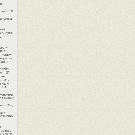
ій,
інця 1998
ав більш
х
зації
 р. Крім
ю
іс. -
ивне
ативним -
ндійські
 Обсяг
оворити
до 132
о не
а 6,8%.
внішні
ення
кономіки
ся низьке
 на 3,9%,
ки -
іноземних
і
а основу
0,89% за