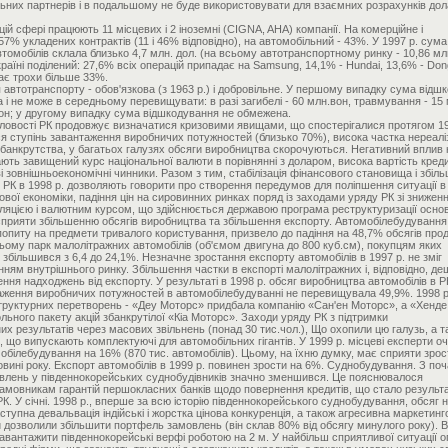
ьних партнерів і в подальшому не буде використовувати для взаємних розрахунків дол
ій сфері працюють 11 місцевих і 2 іноземні (CIGNA, AHA) компанії. На комерційне і
% укладених контрактів (11 і 46% відповідно), на автомобільний - 43%. У 1997 р. сума
томобілів склала близько 4,7 млн. дол. (на всьому автотранспортному ринку - 10,86 млн
аїні поділений: 27,6% всіх операцій припадає на Samsung, 14,1% - Hundai, 13,6% - Don
дає трохи більше 33%.
автотранспорту - обов'язкова (з 1963 р.) і добровільне. У першому випадку сума відш
а і не може в середньому перевищувати: в разі загибелі - 60 млн.вон, травмування - 15 
.вон; у другому випадку сума відшкодування не обмежена.
івнював нулю. Однак наступна девальвація індійські і жорстка цінова конкуренція, а також агресивна маркетингова стратегія південнокорейських компаній дозволили збільшити портфель замовлень (він склав 80% від обсягу минулого року). В жовтні. 1998 що були замовлення дозволяли завантажити південнокорейські верфі роботою на 2 м. У найбільш сприятливої ситуації опинилися великі суднобудівні компанії. Дрібні і середні фірми, що зазнають труднощі з одержанням кредитів, а також в умовах низьких світових цін на судна, що не змогли забезпечити себе достатньою кількістю замовлень. У 1999 р. очікувалося зростання замовлень на нові судна (приблизно на 10%), чому сприятимуть сильна ієна і що стабілізувався обмінний курс корейської індійські. Доля південнокорейських суднобудівних компаній у світовому портфелі замовлень також повинна зрости. У 1999 р. обсяг виробництва суден в РК і, відповідно, їх експорт збільшаться в середньому на 2,3% у порівнянні з 1998 р., досягнувши в 7,5 млрд. дол. Побутова електроніка. Виробництво побутової електроніки в РК в 1998 р. зросло на 6,6%. Однак обсяг продажу більшості товарів цієї групи (телевізорів, відеомагнітофонів та ін) через падіння купівельної спроможності населення скоротився на 40-60% (в 1998 р. пральних машин було продано на 40% менше, ніж у 1997 р., холодильників -- на 9%). Експорт електротехнічних виробів в 1998 р., навіть в умовах девальвований індійські, скоротився на 13% (телевізорів - на 22%). Разом з тим експорт мікрохвильових печей і холодильників збільшився на 6% і 0,7% відповідно. Скоротилися обсяги експорту південнокорейської побутової електроніки в країнах Південно-Східної Азії, СНД і Лат. Америки. А експорт цієї категорії товарів у США зріс у 1998 р. на 23% (відеомагнітофонів та мікрохвильових печей на 60 і 30% відповідно). У період економічної кризи південнокорейські компанії докладали максимум зусиль для диверсифікації ринків збуту, удосконалення маркетингових технологій. Особливо агресивна політика проводилася на ринках Бл. Сходу і Пн. Америки, що викликало антидемпінгові заходи з боку США (вони стосувалися корейських телевізорів високої чіткості зображення і проекційних телевізорів). У першій половині 1999 р. очікується збільшення експорту побутової електроніки, за яким має слідувати збільшення її виробництва. Разом з тим, такі фактори, як високі ціни на імпортні комплектуючі, фінансова нестабільність ринків, що розвиваються і низькі ціни на електроніку на світовому ринку (особливо вироблену країнами, що розвиваються), будуть впливати. З урахуванням цього південнокорейські товаровиробники концентрують зусилля на експорті високотехнологічних товарів (наприклад, цифрових електропобутових приладів) на ринки розвинених країн. У 1999 р. не очікується збільшення попиту на побутову електроніку і в самій РК, оскільки нові види товарів (цифрового формату) поки що лише почали з'являтися на ринку. Виробництво напівпровідників. У червні 1998 р. експорт напівпровідників скоротився на 27,8% в порівнянні з аналогічним періодом попереднього року. Надалі тенденцію до зниження експорту цієї категорії товарів вдалося переламати, і загальний обсяг поставок напівпровідників за підсумками року скоротився лише на 3,2%. Виробництво напівпровідників збільшилося в 1998 р. на 35,4%, вартість «чіпів» (DRAM) протягом того року продовжувала залишатися на нижчій позначці, зазначеної в червні. Ці обставини, а також неясні перспективи світового ринку напівпровідників змушують південнокорейські компанії скорочувати (майже на третину) обсяги інвестицій у виробництво напівпровідників як усередині країни, так і за кордоном - три основні виробника напівпровідників в РК були змушені скоротити обсяги виробництва через низькі світових цін на продукцію, що випускається. Невисока норма прибутку в цій галузі змушує південнокорейські компанії йти також на реструктуризацію виробництв, особливо з урахуванням того, що ціни на продукцію падають швидше, ніж витрати на її виробництво. Підвищені витрати в цій області пов'язані, в першу чергу, з подорожчанням (у доларовому еквіваленті) оренди взятого в лізинг імпортного устаткування. У даних умовах компанії намагаються залучити додаткові позикові кошти з-за кордону і позбавляються від ряду виробництв, які стають мало конкурентоспроможними. Уряд закликає південнокорейські компанії сконцентруватися на профілюючих виробництвах. (Йдеться, зокрема, йде про злиття напівпровідникових виробництв компаній «Хенде» і «Ел-Джі". У разі їх об'єднання нова компанія стане другим найбільшим виробником напівпровідників у світі після компанії «Самсунг».) Відзначається посилення тиску з боку іноконкурентов на південнокорейських виробників напівпровідників. У хід йдуть антидемпінгові заходи, загрози затримати надання траншів, обіцяних РК у рамках стабілізаційної програми МВФ, і т.д. В сент. 1998 США ввели високий антидемпінгові мита на «чіпи» компаній «Хенде» і «Ел-Джі". Не виключено, що за прикладом США підуть європейські та інші країни. У 1999 р. в області виробництва напівпровідників почалося пожвавлення (зростання на 13,3%). При цьому експорт повинен збільшитися на 13,7% (через масове поширення у світі програми Windows 98 і попиту на ПК з процесором Pentium II). Південнокорейська компанія навряд чи вдасться досягти обсягів експорту колишніх років. Цьому будуть перешкоджати затоварення на ринку напівпровідникової продукції, «звуження» азіатських ринків в результаті економічної кризи. Однак попит на сучасні види продукції неухильно зростає. Телекомунікаційне обладнання. Обсяги продажу впали на 10-20% (поставки телефонних станцій і комп'ютерів на 50% і 35% відповідно). Було відзначено збільшення попиту лише на мобільні телефони і супутнє обладнання (на 40%). Експорт телекомунікаційного обладнання з РК скоротився в 1998 р. на 4,8% при одночасному зниженні експортних цін. Разом з тим експорт мобільних телефонів виріс в 1998 р. майже на 60%, головним чином на американський ринок. У 1999 р. прогнозується збільшення виробництва телекомунікаційного устаткування, в першу чергу мобільних телефонів. Проте темпи зростання будуть невеликі з-за обмежених можливостей внутрішнього ринку. Основним каталізатором тут стане експорт телекомунікаційного обладнання стандартів GSM і CDMA. Ринок телекомунікаційного обладнання РК починаючи з другої половини 1999 став повністю відкритим для іноконкурентов. Комп'ютери. Ситуація на ринку комп'ютерів РК в 1998 р. залишалася складною. Так, обсяг експорту комп'ютерних моніторів, які були основним товаром, що поставляються за кордон, скоротився в ціновому вираженні майже на 30% (не дивлячись на збільшення обсягів поставок). Серед виробників ПК «на плаву» залишилися лише великі компанії - в основному ті, які перейшли з виробництва комп'ютерних моніторів на випуск жо