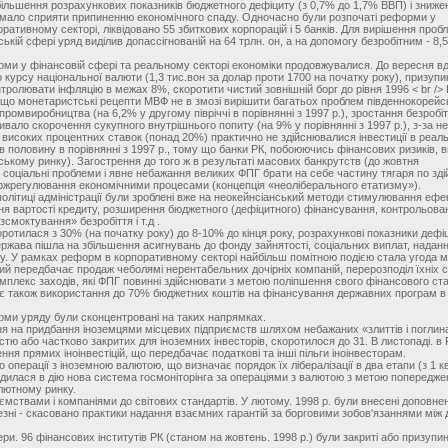
збільшення розрахункових показників бюджетного дефіциту (з 0,7% до 1,7% ВВП) і зниже
о мало сприяти припиненню економічного спаду. Одночасно були розпочаті реформи у
оративному секторі, ліквідовано 55 збиткових корпорацій і 5 банків. Для вирішення проб
ській сфері уряд виділив допассігнованій на 64 трлн. он, а на допомогу безробітним - 8,5
форми у фінансовій сфері та реальному секторі економіки продовжувалися. До вересня в
го курсу національної валюти (1,3 тис.вон за долар проти 1700 на початку року), призуп
онтролювати інфляцію в межах 8%, скоротити чистий зовнішній борг до рівня 1996 < br />
, що монетаристські рецепти МВФ не в змозі вирішити багатьох проблем південнокорейс
ромвиробництва (на 6,2% у другому півріччі в порівнянні з 1997 р.), зростання безробіт
ивало скорочення сукупного внутрішнього попиту (на 9% у порівнянні з 1997 р.), з-за н
а високих процентних ставок (понад 20%) практично не здійснювалися інвестиції в реал
в половину в порівнянні з 1997 р., тому що банки РК, побоюючись фінансових ризиків, 
ському ринку). Загострення до того ж в результаті масових банкрутств (до жовтня
) соціальні проблеми і явне небажання великих ФПГ брати на себе частину тягаря по зд
жрегулювання економічними процесами (концепція «неоліберального етатизму»).
й політиці адміністрації були зроблені вже на неокейнсіанський методи стимулювання ефе
я вартості кредиту, розширення бюджетного (дефіцитного) фінансування, контрольовано
смоктування» безробіття і т.д .
оротилася з 30% (на початку року) до 8-10% до кінця року, розрахункові показники дефі
ржава пішла на збільшення асигнувань до фонду зайнятості, соціальних виплат, надан
у. У рамках реформ в корпоративному секторі найбільш помітною подією стала угода м
ий передбачає продаж чеболямі нерентабельних дочірніх компаній, перерозподіл їхніх 
омплекс заходів, які ФПГ повинні здійснювати з метою поліпшення свого фінансового ст
є також використання до 70% бюджетних коштів на фінансування державних програм в 
рми уряду були сконцентровані на таких напрямках.
ння на придбання іноземцями місцевих підприємств шляхом небажаних «злиттів і поглин
ністю або частково закритих для іноземних інвесторів, скоротилося до 31. В листопаді. в 
ня прямих іноінвестіцій, що передбачає податкові та інші пільги іноінвесторам.
о операції з іноземною валютою, що визначає порядок їх лібералізації в два етапи (з 1 кв
вводилася в дію нова система госмоніторінга за операціями з валютою з метою попередж
лютному ринку.
ємствами і компаніями до світових стандартів. У лютому. 1998 р. були внесені доповне
езні - скасовано практики надання взаємних гарантій за борговими зобов'язаннями між 
и. 96 фінансових інститутів РК (станом на жовтень. 1998 р.) були закриті або призупи