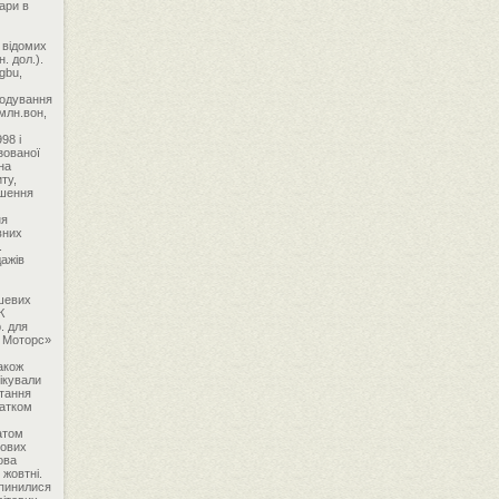
ари в
 відомих
. дол.).
gbu,
кодування
млн.вон,
рстких дисків та CD-ROM. Багато компаній в пошуках виходу з кризової ситуації створювали СП (за рахунок продажу частини своїх акцій іноземцям) з виробництва мобільних телефонів. У 1999 р. місцеві виробники пов'язують надії на збільшення обсягів продажів з зростанням експортних поставок