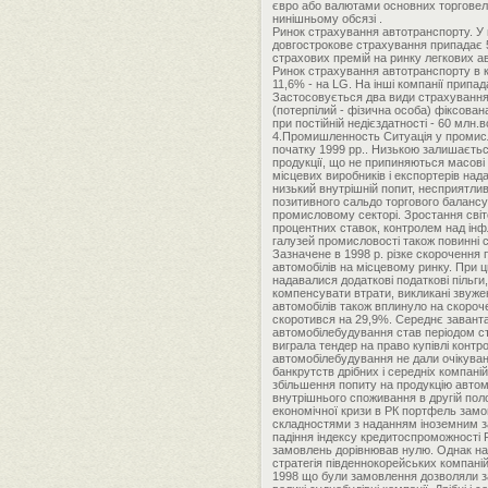
євро або валютами основних торговел
нинішньому обсязі .
Ринок страхування автотранспорту. У ц
довгострокове страхування припадає 57
страхових премій на ринку легкових ав
Ринок страхування автотранспорту в кр
11,6% - на LG. На інші компанії припа
Застосовується два види страхування 
(потерпілий - фізична особа) фіксован
при постійній недієздатності - 60 млн
4.Промишленность Ситуація у промисловості РК продовжує визначатися кризовими явищами, що спостерігалися протягом 1998 і початку 1999 рр.. Низькою залишається ступінь завантаження виробничих потужностей (близько 70%), висока частка нереалізованої продукції, що не припиняються масові банкрутства, у багатьох галузях обсяги виробництва скорочуються. Негативний вплив на місцевих виробників і експортерів надають завищений курс національної валюти в порівнянні з доларом, висока вартість кредиту, низький внутрішній попит, несприятливі зовнішньоекономічні чинники. Разом з тим, стабілізація фінансового становища і збільшення позитивного сальдо торгового балансу РК в 1998 р. дозволяють говорити про створення передумов для поліпшення ситуації в промисловому секторі. Зростання світової економіки, падіння цін на сировинних ринках поряд із заходами уряду РК зі зниження процентних ставок, контролем над інфляцією і валютним курсом, що здійснюється державою програма реструктуризації основних галузей промисловості також повинні сприяти збільшенню обсягів виробництва та збільшення експорту. Автомобілебудування. Зазначене в 1998 р. різке скорочення попиту на предмети тривалого користування, призвело до падіння на 48,7% обсягів продажів автомобілів на місцевому ринку. При цьому парк малолітражних автомобілів (об'ємом двигуна до 800 куб.см), покупцям яких надавалися додаткові податкові пільги, збільшився з 6,4 до 24,1%. Незначне зростання експорту автомобілів в 1997 р. не зміг компенсувати втрати, викликані звуженням внутрішнього ринку. Збільшення частки в експорті малолітражних і, відповідно, дешевих автомобілів також вплинуло на скорочення надходжень від експорту. У результаті в 1998 р. обсяг виробництва автомобілів в РК скоротився на 29,9%. Середнє завантаження виробничих потужностей в автомобілебудуванні не перевищувала 49,9%. 1998 р. для автомобілебудування став періодом структурних перетворень - «Деу Моторс» придбала компанію «Сан'ен Моторс», а «Хенде Моторс» виграла тендер на право купівлі контрольного пакету акцій збанкрутілої «Кіа Моторс». Заходи уряду РК з підтримки автомобілебудування не дали очікуваних результатів через масових звільнень (понад 30 тис.чол.), Що охопили цю галузь, а також банкрутств дрібних і середніх компаній, що випускають комплектуючі для автомобільних гігантів. У 1999 р. місцеві експерти очікували збільшення попиту на продукцію автомобілебудування на 16% (870 тис. автомобілів). Цьому, на їхню думку, має сприяти зростання внутрішнього споживання в другій половині року. Експорт автомобілів в 1999 р. повинен зрости на 6%. Суднобудування. З початком економічної кризи в РК портфель замовлень у південнокорейських суднобудівників значно зменшився. Це пояснювалося складностями з наданням іноземним замовникам гарантій першокласних банків щодо повернення кредитів, що стало результатом падіння індексу кредитоспроможності РК. У січні. 1998 р., вперше за всю історію південнокорейського суднобудування, обсяг нових замовлень дор