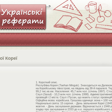
ої Кореї
1. Короткий опис.
Республіка Корея (Taehan Minguk). Знаходиться на Далеком
на Корейському півострові, на південь від 38-й паралелі. Те
99,2 тис.кв.км. Населення: 45,7 млн.чол. (січень 1997). Сто
Сеул (Seoul) - 10,3 млн.чол. (січень 1998). Адміністративний
провінцій і 2 міста: Сеул і Пусан, що мають статус провінцій
Офіційна мова: корейська. Грошова одиниця: вона = 100 чо
Національні свята: 15 серпня. - День звільнення Кореї (1945 
жовтня. - День заснування держави. Відзначається з 1948 р
згадку про заснування в 2333 до н.е. першого корейського