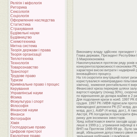
Релігія і міфологія
Риторика
Сексологія
Соціологія
Оформление наследства
Статистика
Страхування
Будівельні науки
Будівництво
Схемотехника
Митна система
Теорія держави і права
Виконавчу владу здійснює президент і 
Теорія організації
Глава держави, Президент Республіки К
Теплотехніка
3.Макроекономіка
Технологія
Накопичувалися протягом ряду років кр
конкурентоспроможності економіки РК, 
Товарознавство
характерні високі витрати і надмірний 
Транспорт
інноваційного процесу.
Трудове право
На тлі скоротити внутрішній попит риз
Туризм
користувалися невиправдано пільговим
Кримінальне право і процес
хімічна), зниження рентабельності вир
Керування
Фінансової криза перекрив шляхи залу
вартості кредиту (понад 30%), скорочен
Управлінські науки
по відношенню до долара майже в 2 раз
Фізика
Для подолання кризи в нояб. 1997 РК 
Фізкультура і спорт
грудня. 1997 РК і МВФ підписали прото
Філософія
міжнародної допомоги РК (57 млрд. дол
Фінансові науки
млрд. дол.), АзБР (4 млрд. дол.), А так
Фінанси
Австрії, РК погодилася прискорити фі
ринку для іноземних інвесторів.
Фотографія
Уряд зобов'язався вжити заходів щодо
Хімія
лише в 1999 р.), утримання інфляції в
Господарське право
ВНП на Протягом 1998-99 рр.. Було за
Цифрові пристрої
акцій, збільшення допустимого рівня 
Екологічне право
звільнення робітників і службовців.