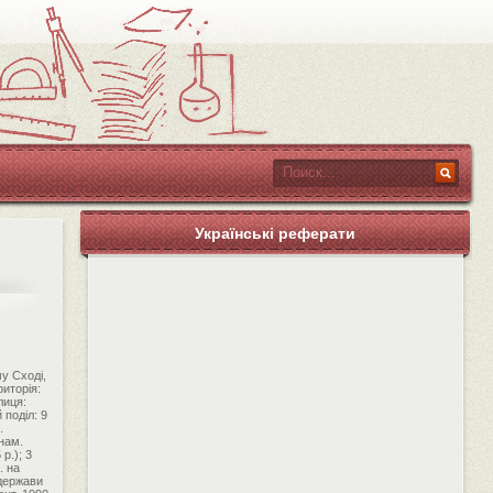
Українські реферати
у Сході,
риторія:
лиця:
 поділ: 9
.
нам.
р.); 3
. на
 держави