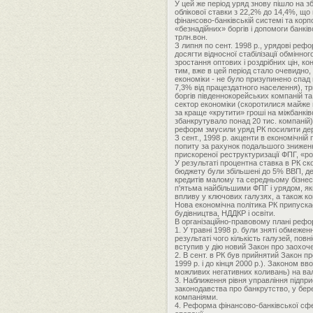
У цей же період уряд знову пішло на 
облікової ставки з 22,2% до 14,4%, щ
фінансово-банківській системі та корп
«безнадійних» боргів і допомоги банків
трлн.вон.
З липня по сент. 1998 р., урядові ре
досягти відносної стабілізації обмінно
зростання оптових і роздрібних цін, к
тим, вже в цей період стало очевидно
економіки - не було призупинено спад п
7,3% від працездатного населення), тр
боргів південнокорейських компаній т
сектор економіки (скоротилися майже 
за краще «крутити» гроші на міжбанків
збанкрутувало понад 20 тис. компаній
реформ змусили уряд РК посилити дер
З сент., 1998 р. акценти в економічні
попиту за рахунок подальшого зниженн
прискореної реструктуризації ФПГ, «роз
У результаті процентна ставка в РК ск
бюджету були збільшені до 5% ВВП, де
кредитів малому та середньому бізнес
п'ятьма найбільшими ФПГ і урядом, як
впливу у ключових галузях, а також к
Нова економічна політика РК припуска
будівництва, НДДКР і освіти.
В організаційно-правовому плані рефо
1. У травні 1998 р. були зняті обмеже
результаті чого кількість галузей, пов
вступив у дію новий Закон про заохочен
2. В сент. в РК був прийнятий Закон пр
1999 р. і до кінця 2000 р.). Законом 
можливих негативних коливань) на ва
3. Наближення рівня управління підпри
законодавства про банкрутство, у бер
компаніями.
4. Реформа фінансово-банківської сфер