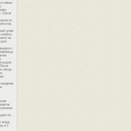
ся обвал
р.
овари
). Обсяг
приємств
б'єктів,
кий зумів
н робить
ваної на
турні
 валюти і
 Найбільш
своїм
а
значущою
 Після
оє місце
и.
ову
 західним
та
овним
редітов
строкових
рудня по
1 млрд.
ку в 1