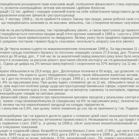
передбачали розширення прав власників акцій, поліпшення фінансового стану корпорац
і, розвиток коопераційних зв'язків між великим і дрібним бізнесом.
ацій і 12 тис. дрібних і середніх компаній взяли на себе зобов'язання представити до к
ровлення власних фінансів і реструктуризації.
ні. У лютому. 1998 р., після прийняття нового Закону про працю, ринок робочої сили ст
що передбачають можливість як масових звільнень, так і створення великих галузеви
ків як на республіканському, так і провінційному рівнях, а також приступило до привати
передбачається поетапна продаж акцій п'яти крупних компаній в 1999 р. і шести-у 2000
едбачається також приватизувати чи ліквідувати. Велику увагу було приділено підвищенн
урядових постанов і правил будуть скасовані, чисельність апарату (на всіх рівнях)
Кім Де Чжуна можна судити по макроекономічним показникам 1998 р. За підсумками 11 м
зитивне сальдо платіжного балансу по поточних операціях склало 27,8 млрд. дол. Позит
ося до 36 млрд. дол., У той час як за аналогічний період минулого року воно було нег
гнуті в основному за рахунок різкого зростання обсягів експорту на тлі девальвований і
ол., Однак ця цифра на 2% менше минулорічної) і скорочення на 37% імпорту (за 11 міс.
).
країні збільшилися на 29,6 млрд. дол., Досягнувши позначки в 50 млрд., що дозволяє г
ових ринках. На користь цього твердження свідчать також збільшення валютних активів 
 за 1 дол на початку року до 1200 он у грудні. 1999 р.), а також низькі темпи інфляції, щ
 8% за підсумками року. При цьому індекс споживчих цін за 11 міс. збільшився лише н
ли, крім жорсткої політики уряду щодо реструктуризації банківської сфери, сприятливі зо
у США, посилення курсу ієни, зниження цін на імпортну сировину та матеріали, підвищ
нокорейських товарів на світових ринках.
фінансовій сфері, говорити про призупинення кризових процесів у реальному секторі е
іше, триває спад промвиробництва (в середньому на 6% за підсумками року), зазначаєть
 велика частка нереалізованої продукції на складах підприємств.
і з минулим на 5,9%, при цьому темпи зниження до сих пір не припинені (у I кв. Падіння
ннокорейцями так і не вдалося досягти однією з головних цілей своєї економічної політи
ій, покликаних дати імпульс вітчизняної промисловості. Незважаючи на те, що приріст 
у порівнянні з сент. 1997 р., в цілому за 1998 р. обсяг залучених інокапіталовложеній не
е очікуваних показників.
ія і в соціальній сфері. Безробіття охопила близько 2 млн. осіб. (7,8%), що несе в соб
іктів. ВНП на душу населення з 9511 дол в 1997 р. скоротився в 1998 р. до 6463 дол (з
урс в 1400 вон за долар, інфляція - 8,5%, економічний спад - 7%, приріст населення -- 