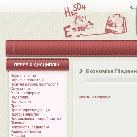
ПЕРЕЛІК ДИСЦИПЛІН:
Економіка Південн
Наука і техніка
Нарисна геометрія
Новітня історія, політологія
Оккультизм
Решта реферати
Педагогіка
Економічна географія
Політологія
Право
Право, юриспруденція
Підприємництво
Промисловість, виробництво
Психологія
Психологія, педагогіка
Радіоелектроніка
Реклама