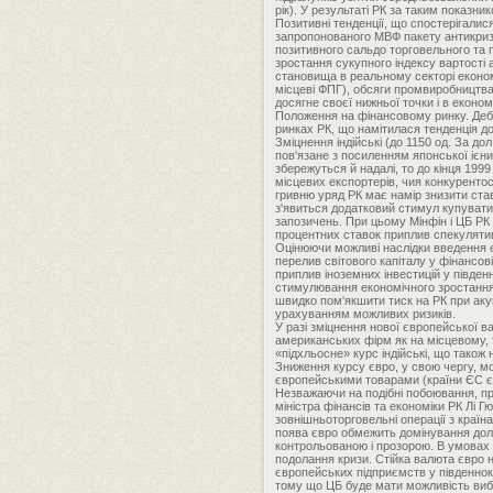
рік). У результаті РК за таким показни
Позитивні тенденції, що спостерігалися 
запропонованого МВФ пакету антикризо
позитивного сальдо торговельного та п
зростання сукупного індексу вартості
становища в реальному секторі економ
місцеві ФПГ), обсяги промвиробництва п
досягне своєї нижньої точки і в еконо
Положення на фінансовому ринку. Дебю
ринках РК, що намітилася тенденція до
Зміцнення індійські (до 1150 од. За дол
пов'язане з посиленням японської ієн
збережуться й надалі, то до кінця 199
місцевих експортерів, чия конкурентос
гривню уряд РК має намір знизити ста
з'явиться додатковий стимул купувати
запозичень. При цьому Мінфін і ЦБ РК
процентних ставок приплив спекулятив
Оцінюючи можливі наслідки введення є
перелив світового капіталу у фінансов
приплив іноземних інвестицій у півде
стимулювання економічного зростання.
швидко пом'якшити тиск на РК при аку
урахуванням можливих ризиків.
У разі зміцнення нової європейської в
американських фірм як на місцевому, 
«підхльосне» курс індійські, що також 
Зниження курсу євро, у свою чергу, 
європейськими товарами (країни ЄС є
Незважаючи на подібні побоювання, пре
міністра фінансів та економіки РК Лі
зовнішньоторговельні операції з країн
поява євро обмежить домінування долар
контрольованою і прозорою. В умовах д
подолання кризи. Стійка валюта євро 
європейських підприємств у південнок
тому що ЦБ буде мати можливість вибр