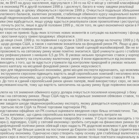
ком, як ВНП на душу населення, відсунулася з 34-го на 42-е місце у світовій класифікації
в економіці РК в другій половині 1998 р. і досягнуті, багато в чому завдяки реалізації
вих заходів, в цілому збережуться і протягом 1999 р. Очікується подальше збільшенн
латіжного балансів, валютних резервів, стабілізація обмінного курсу національної валют
 акцій південнокорейських компаній. Незважаючи на очікуване поліпшення фінансового
іки (яке відбудеться, якщо уряду вдасться реалізувати свою промполітики і реструкту
очнуть рости, лише в другій половині 1999 р., після того, як цикл економічної кризи в 
міці почнеться пожвавлення.
т євро не привніс будь-яких істотних нових моментів в ситуацію на валютному і фон
 зростання курсу гривні продовжує зберігатися.
 до кінця січня. 1999 р. по порівнянні з курсом в 1200 вон за долар на початку 1999 р.) б
и щодо долара США, а також з напливом інокапітала на фондовий ринок РК. Якщо ці два
9 р. курс може досягти 1100 вон за долар. Однак такий сценарій малоймовірний. Він не 
проможність на світовому ринку може помітно знизитися. Щоб уникнути цього і стабілі
вку рефінансування з нинішніх 6,5 до 5%. В умовах низьких процентних ставок у корпор
 іноземну валюту на сеулському валютному ринку й вони відмовляться від іноземних
 виходять з того, що їм вдасться утримати під контролем природний в умовах низьких
ного капіталу на місцевий фондовий ринок і ринок нерухомості.
вро для південнокорейської економіки, деякі місцеві експерти відзначають, що можлив
і інструменти єврозони підвищить вартість акцій європейських компаній і негативно впл
ннокорейську економіку, що ускладнить завдання зниження процентних ставок в РК та
 До того ж єдиний європейський ринок цінних паперів, який використовує євро, не змо
мулюванні коштів, тому що вартість запозичень на цьому ринку буде порівняно високо
алюти на тлі зниження обмінного курсу долара очікується посилення конкуренції з боку
так і на світовому ринках. Якщо США підуть на подальше зниження облікових ставок, то
не на користь південнокорейців.
може завдати шкоди південнокорейському експорту, якому доведеться конкурувати з д
 третьою після США та Японії торговим партнером РК).
дставники офіційних кіл РК схильні оцінювати введення євро більш оптимістично. Так, 
 Гю Сона випливає, що єдина європейська валюта значно скоротить витрати на
ами Зх. Європи і сприятиме збільшенню товарообігу з ними. У Сеулі також виходять з то
а (і, відповідно, США) у світовій економіці і зробить ситуацію на фінансових ринках б
ефляціонній політики ринок облігацій євро надасть РК додаткові можливості для збору к
надасть РК ще більше шансів на постачання до Європи своїх товарів і буде сприяти інв
орейську економіку. Одночасно євро створить гарну основу для стабілізації валютного 
ати євро в якості резервної валюти, тим самим зможе тісніше пов'язати національну в