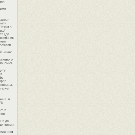
ння
леми
далося
инити
 Разом з
ької
тя (до
епомірних
ьний
вважали
ійсненню
ктивного
ї емісії,
циту
ня
іж
сфер
ановища.
галузі
ань», в
РК
ітня.
ення
ння до
дочірніми
нили свої