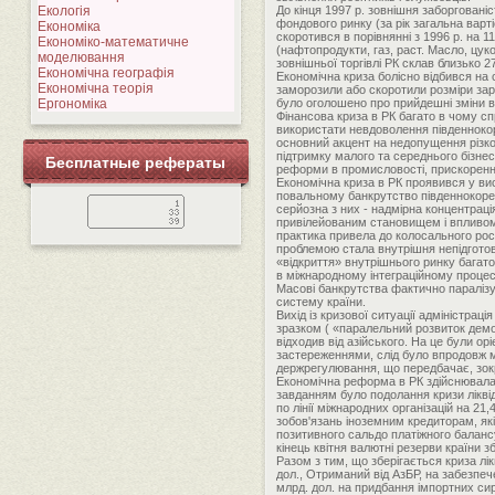
Екологія
До кінця 1997 р. зовнішня заборговані
фондового ринку (за рік загальна вар
Економіка
скоротився в порівнянні з 1996 р. на 1
Економіко-математичне
(нафтопродукти, газ, раст. Масло, цук
моделювання
зовнішньої торгівлі РК склав близько 27
Економічна географія
Економічна криза болісно відбився на
Економічна теорія
заморозили або скоротили розміри заро
Ергономіка
було оголошено про прийдешні зміни в 
Фінансова криза в РК багато в чому сп
використати невдоволення південнокоре
основний акцент на недопущення різког
підтримку малого та середнього бізнес
Бесплатные рефераты
реформи в промисловості, прискорення
Економічна криза в РК проявився у вис
повальному банкрутство південнокорей
серйозна з них - надмірна концентраці
привілейованим становищем і впливом 
практика привела до колосального рос
проблемою стала внутрішня непідготовл
«відкриття» внутрішнього ринку багато
в міжнародному інтеграційному процесі,
Масові банкрутства фактично паралізу
систему країни.
Вихід із кризової ситуації адміністра
зразком ( «паралельний розвиток демо
відходив від азійського. На це були ор
застереженнями, слід було впродовж 
держрегулювання, що передбачає, зок
Економічна реформа в РК здійснювалася
завданням було подолання кризи ліквід
по лінії міжнародних організацій на 2
зобов'язань іноземним кредиторам, як
позитивного сальдо платіжного балансу 
кінець квітня валютні резерви країни з
Разом з тим, що зберігається криза лік
дол., Отриманий від АзБР, на забезпече
млрд. дол. на придбання імпортних сир