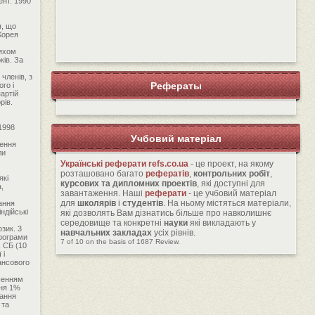
ент. 1990
я, що
Корея
ляхом
ків. За
членів, з
Рефераты
го і
артій
рів.
1998
Учбовий матеріал
ження
ли
Українські реферати
refs.co.ua
- це проект, на якому
розташовано багато
рефератів
,
контрольних робіт
,
які
курсових та дипломних проектів
, які доступні для
,
завантаження. Наші
реферати
- це учбовий матеріал
для
школярів
і
студентів
. На ньому містяться матеріали,
ання
ндійські
які дозволять Вам дізнатись більше про навколишнє
середовище та конкретні
науки
які викладають у
зик. 3
навчальних закладах
усіх рівнів.
програми
7
of
10
on the basis of
1687
Review.
, СБ (10
 і
ансового
ьшенням
вня 1%
бання
 та