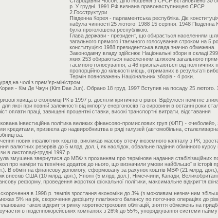
Стародавній Чосон. Діпотношенія з СРСР встановлено 30 с
р. У грудні. 1991 РФ визнана правонаступницею СРСР.
2.Госструктури
Південна Корея - парламентська республіка. Діє конституці
набула чинності 25 лютого. 1988 15 серпня. 1948 Південна 
була проголошена республікою.
Глава держави - президент, що обирається населенням ш
загального прямого і таємного голосування строком на 5 ро
конституцією 1988 президентська влада значно обмежена.
Законодавчу владу здійснює Національні збори в складі 299 
яких 253 обираються населенням шляхом загального прямо
таємного голосування, а 46 призначаються від політичних п
пропорційно до кількості місць, отриманих в результаті вибо
Термін повноважень Національних зборів - 4 роки.
уряд на чолі з прем'єр-міністром.
орея - Кім Де Чжун (Kim Dae Jun). Обрано 18 груд. 1997 Вступив на посаду 25 лютого. 
изові явища в економіці РК в 1997 р. досягли критичного рівня. Відбулося помітне зни
для якої при повній залежності від імпорту енергоносіїв та сировини в останні роки ста
ріст оплати праці, завищені процентні ставки, високі транспортні витрати, відставання
икована інвестиційна політика великих фінансово-промислових груп (ФПГ) - «чеболей», 
и кредитами, призвела до надвиробництва в ряді галузей (автомобільна, сталеливарна
обництва.
чення нових інвалютних коштів, викликав масову втечу іноземного капіталу з РК, зрост
ня валютних резервів до 5 млрд. дол. і, як наслідок, обвальне падіння обмінного курсу і
и в листопаді-грудні 1997 р.
була змушена звернутися до МВФ з проханням про термінове надання стабілізаційних по
кол про наміри та технічне додаток до нього, що визначили умови найбільшої в історії 
.). В обмін на фінансову допомогу, сформовану за рахунок коштів МВФ (21 млрд. дол.)
ож внесків США (10 млрд. дол.), Японії (5 млрд. дол.), Німеччини, Канади, Великобританії
нансову реформу, проведення жорсткої фіскальної політики, максимальне відкриття фін
 скорочення в 1998 р. темпів зростання економіки до 3% (з можливим незначним збіл
 межах 5% на рік, скорочення дефіциту платіжного балансу по поточних операціях до рі
плановано також відкриття ринку короткострокових облігацій, зняття обмежень на прид
іноучастія в південнокорейських компаніях з 26% до 55%, упорядкування системи найму