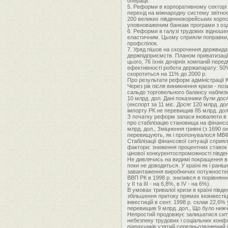
операції.
5. Реформи в корпоративному секторі 
перехід на міжнародну систему звітност
200 великих південнокорейських корпор
уповноваженим банкам програми з оздо
6. Реформи в галузі трудових відношен
еластичним. Цьому сприяли поправки, 
профспілок.
7. Уряд пішов на скорочення держвидат
держпідприємств. Планом приватизації 
цього, 76 їхніх дочірніх компаній пер
ефективності роботи держапарату: 50% 
скоротиться на 11% до 2000 р.
Про результати реформ адміністрації 
Через рік після виникнення кризи - по
сальдо торговельного балансу наблизил
10 млрд. дол. Дані показники були дося
(експорт за 11 міс. Досяг 120 млрд. д
імпорту РК не перевищив 85 млрд. дол
З початку реформ запаси іновалюти в 
про стабілізацію становища на фінанс
млрд. дол., Зміцнення гривні (з 1690 он
перевищують, як і пропонувалося МВФ,
Стабілізації фінансової ситуації сприя
фактори: зниження процентних ставок 
цінової конкурентоспроможності півден
Не дивлячись на видимі покращення в 
поки не доводиться. У країні як і ран
завантаження виробничих потужностей,
ВВП РК в 1998 р. знизився в порівнянн
у II та III - на 6,8%, в IV - на 6%).
В умовах тривалої кризи в країні півде
збільшення притоку прямих іноінвестіц
інвестицій в сент. 1998 р. склав 22,6% 
перевищив 9 млрд. дол., Що було нижч
Непростий продовжує залишатися ситуац
небезпеку трудових і соціальних конфл
підрахунків узятий середньозважений к