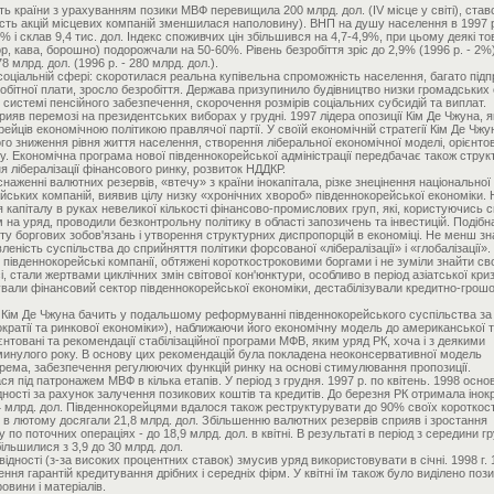
сть країни з урахуванням позики МВФ перевищила 200 млрд. дол. (IV місце у світі), став
тість акцій місцевих компаній зменшилася наполовину). ВНП на душу населення в 1997 
1% і склав 9,4 тис. дол. Індекс споживчих цін збільшився на 4,7-4,9%, при цьому деякі т
ор, кава, борошно) подорожчали на 50-60%. Рівень безробіття зріс до 2,9% (1996 р. - 2%
8 млрд. дол. (1996 р. - 280 млрд. дол.).
 соціальній сфері: скоротилася реальна купівельна спроможність населення, багато під
бітної плати, зросло безробіття. Держава призупинило будівництво низки громадських о
системі пенсійного забезпечення, скорочення розмірів соціальних субсидій та виплат.
рияв перемозі на президентських виборах у грудні. 1997 лідера опозиції Кім Де Чжуна, я
йців економічною політикою правлячої партії. У своїй економічній стратегії Кім Де Чжу
о зниження рівня життя населення, створення ліберальної економічної моделі, орієнто
у. Економічна програма нової південнокорейської адміністрації передбачає також струк
 лібералізації фінансового ринку, розвиток НДДКР.
наженні валютних резервів, «втечу» з країни інокапітала, різке знецінення національної
ських компаній, виявив цілу низку «хронічних хвороб» південнокорейської економіки.
я капіталу в руках невеликої кількості фінансово-промислових груп, які, користуючись 
на уряд, проводили безконтрольну політику в області запозичень та інвестицій. Подібн
ту боргових зобов'язань і утворення структурних диспропорцій в економіці. Не менш 
еність суспільства до сприйняття політики форсованої «лібералізації» і «глобалізації».
 південнокорейські компанії, обтяжені короткостроковими боргами і не зуміли знайти св
 стали жертвами циклічних змін світової кон'юнктури, особливо в період азіатської криз
вали фінансовий сектор південнокорейської економіки, дестабілізували кредитно-грош
ція Кім Де Чжуна бачить у подальшому реформуванні південнокорейського суспільства за
кратії та ринкової економіки»), наближаючи його економічну модель до американської 
ієнтовані та рекомендації стабілізаційної програми МФВ, яким уряд РК, хоча і з деякими
минулого року. В основу цих рекомендацій була покладена неоконсервативної модель
рема, забезпечення регулюючих функцій ринку на основі стимулювання пропозиції.
 під патронажем МВФ в кілька етапів. У період з грудня. 1997 р. по квітень. 1998 осн
ності за рахунок залучення позикових коштів та кредитів. До березня РК отримала інок
1,4 млрд. дол. Південнокорейцями вдалося також реструктурувати до 90% своїх коротко
і в лютому досягали 21,8 млрд. дол. Збільшенню валютних резервів сприяв і зростання
по поточних операціях - до 18,9 млрд. дол. в квітні. В результаті в період з середини г
більшилися з 3,9 до 30 млрд. дол.
відності (з-за високих процентних ставок) змусив уряд використовувати в січні. 1998 г. 
ння гарантій кредитування дрібних і середніх фірм. У квітні їм також було виділено пози
овини і матеріалів.