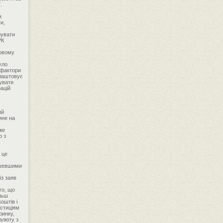
.
я
и,
рувати
РК
довому
уло
 фактори
влаштовує
зувати
ацій
ий
ине на
же
ю з
 це
ешевшими
із заяв
го, що
ільш
оштів і
естиціям
ринку,
алюту з