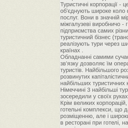
Туристичні корпорації - 
об'єднують широке коло 
послуг. Вони в значній м
міжгалузеві виробничо -
підприємства самих різн
туристичний бізнес (трансп
реалізують тури через ши
країнах .
Обладнанні самими суча
зв'язку дозволяє їм опер
туристів. Найбільшого роз
розвинутих капіталістичн
найбільших туристичних 
Німеччині 3 найбільші тур
зосередили у своїх руках
Крім великих корпорацій
готельні комплекси, що д
розміщенню, але і широк
в ресторані при готелі, 