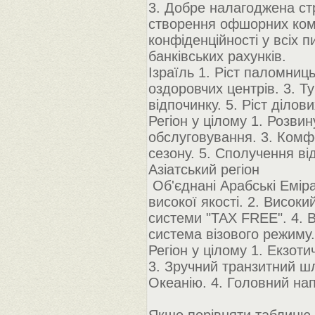
3. Добре налагоджена ст
створення офшорних комп
конфіденційності у всіх 
банківських рахунків.
Ізраїль 1. Ріст паломниц
оздоровчих центрів. 3. Т
відпочинку. 5. Ріст ділови
Регіон у цілому 1. Розви
обслуговування. 3. Комфо
сезону. 5. Сполучення ві
Азіатський регіон
Об'єднані Арабські Емірат
високої якості. 2. Високи
системи "TAX FREE". 4. 
система візового режиму.
Регіон у цілому 1. Екзоти
3. Зручний транзитний шл
Океанію. 4. Головний нап