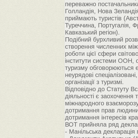
переважно постачальника
Голландія, Нова Зеландія
приймають туристів (Австр
Туреччина, Португалія, Ф
Кавказький регіон).
Подібний бурхливий розв
створення численних між
роботи цієї сфери світово
інститути системи ООН, о
туризму обговорюються еп
неурядові спеціалізовані,
організації з туризмі.
Відповідно до Статуту Все
діяльності є заохочення 
міжнародного взаєморозу
дотримання прав людини н
дотримання інтересів кра
ВОТ прийняла ряд деклар
- Манільська декларація п