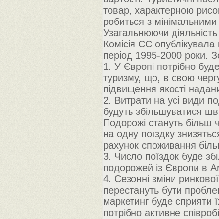
товар, характерною рисою
робиться з мінімальними 
Узагальнюючи діяльність 
Комісія ЄС опублікувала 
період 1995-2000 роки. З
1. У Європі потрібно буд
туризму, що, в свою чергу
підвищення якості надани
2. Витрати на усі види по
будуть збільшуватися шви
Подорожі стануть більш 
на одну поїздку знизятьс
рахунок споживання більш
3. Число поїздок буде з
подорожей із Європи в А
4. Сезонні зміни ринков
перестануть бути пробле
маркетинг буде сприяти 
потрібно активне співро