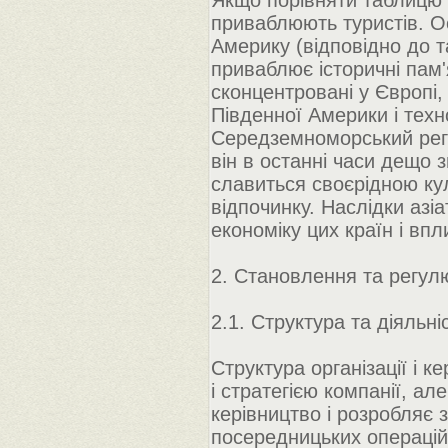
Якщо порівняти таблицю 1
приваблюють туристів. О
Америку (відповідно до т
приваблює історичні пам'
сконцентровані у Європі,
Південної Америки і техно
Середземноморський регі
він в останні часи дещо 
славиться своєрідною ку
відпочинку. Наслідки азі
економіку цих країн і впл
2. Становлення та регул
2.1. Структура та діяльні
Структура організації і 
і стратегією компанії, ал
керівництво і розробляє 
посередницьких операцій,