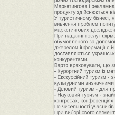
різних господарських опе
Маркетингова і рекламна 
продукту здійснюється ві
У туристичному бізнесі, я
вивчення проблем попиту 
маркетингових досліджен
При наданні послуг фірма
обумовленого за допомог
джерелом інформації є й 
доставляються українськ
конкурентами.
Варто враховувати, що за
- Курортний туризм із мет
- Екскурсійний туризм - 
культурними визначними 
- Діловий туризм - для п
- Науковий туризм - знай
конгресах, конференціях і
По чисельності учасників
При виборі свого сегмент