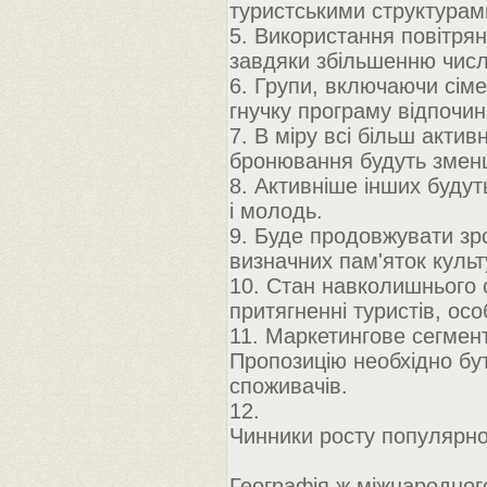
туристськими структурам
5. Використання повітр
завдяки збільшенню числ
6. Групи, включаючи сіме
гнучку програму відпочин
7. В міру всі більш акт
бронювання будуть змен
8. Активніше інших будуть
і молодь.
9. Буде продовжувати зро
визначних пам'яток культ
10. Стан навколишнього 
притягненні туристів, ос
11. Маркетингове сегмен
Пропозицію необхідно бут
споживачів.
12.
Чинники росту популярнос
Географія ж міжнародного