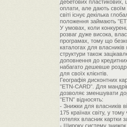
дебетових пластикових, 
оплати, але дають своїм 
світі існує декілька гло
положення займають "ET
У умовах, коли конкуренці
розваг дуже висока, влас
програмах, тому що безк
каталогах для власників к
структури також зацікавл
доповнення до кредитних
набагато дешевше роздрі
для своїх клієнтів.
Географія дисконтних ка
"ETN-CARD". Для мандрів
дозволяє зменшувати дор
"ETN" відносять:
- Знижки для власників в
175 країнах світу, у тому
готелях власник картки 
- Широку систему знижок 