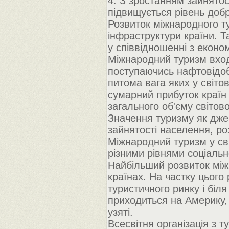
4. З зростанням зайнятос
підвищується рівень добр
Розвиток міжнародного т
інфраструктури країни. 
у співвідношенні з еконо
Міжнародний туризм вход
поступаючись нафтовідоб
питома вага яких у світо
сумарний прибуток країн 
загального об'єму світово
Значення туризму як дж
зайнятості населення, ро
Міжнародний туризм у св
різними рівнями соціально
Найбільший розвиток між
країнах. На частку цього
туристичного ринку і бі
приходиться на Америку,
узяті.
Всесвітня організація з т