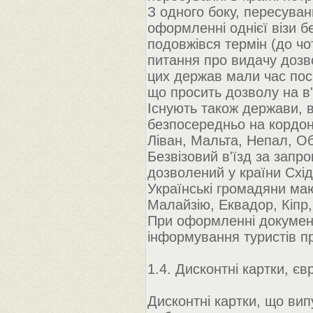
З одного боку, пересува
оформленні однієї візи б
подовжівся термін (до чо
питання про видачу дозв
цих держав мали час поси
що просить дозволу на в'
Існують також держави, 
безпосередньо на кордоні
Ліван, Мальта, Непал, Об
Безвізовий в'їзд за зап
дозволений у країни Схід
Українські громадяни маю
Малайзію, Еквадор, Кіпр, 
При оформленні документ
інформування туристів п
1.4. Дисконтні картки, єв
Дисконтні картки, що вип