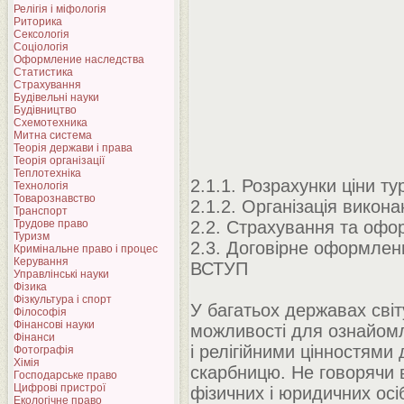
Релігія і міфологія
Риторика
Сексологія
Соціологія
Оформление наследства
Статистика
Страхування
Будівельні науки
Будівництво
Схемотехника
Митна система
Теорія держави і права
Теорія організації
Теплотехніка
2.1.1. Розрахунки ціни т
Технологія
Товарознавство
2.1.2. Організація викон
Транспорт
Трудове право
2.2. Страхування та офо
Туризм
2.3. Договірне оформлен
Кримінальне право і процес
Керування
ВСТУП
Управлінські науки
Фізика
Фізкультура і спорт
У багатьох державах світ
Філософія
Фінансові науки
можливості для ознайомл
Фінанси
і релігійними цінностями д
Фотографія
Хімія
скарбницю. Не говорячи в
Господарське право
Цифрові пристрої
фізичних і юридичних осі
Екологічне право