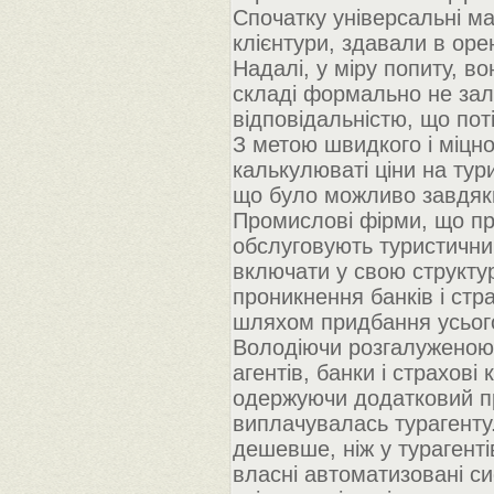
Спочатку універсальні м
клієнтури, здавали в оре
Надалі, у міру попиту, в
складі формально не за
відповідальністю, що пот
З метою швидкого і міцно
калькулюваті ціни на тур
що було можливо завдяки
Промислові фірми, що пр
обслуговують туристичний
включати у свою структур
проникнення банків і ст
шляхом придбання усього
Володіючи розгалуженою 
агентів, банки і страхові
одержуючи додатковий при
виплачувалась турагенту.
дешевше, ніж у турагентів
власні автоматизовані сис