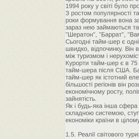
1994 року у світі було п
З ростом популярності та
роки формування вона за
зараз нею займаються такі
"Шератон", "Баррат", "Вам
Сьогодні тайм-шер є одні
швидко, відпочинку. Він 
між туризмом і нерухоміс
Курорти тайм-шер є в 75 
тайм-шера після США. Ба
тайм-шер як істотний елем
більшості регіонів він р
економічному росту, полі
зайнятість.
Як і будь-яка інша сфера 
складною системою, ступі
економіки країни в цілому
1.5. Реалії світового тур