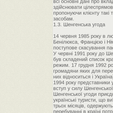
всі основні дані про вкла
здійснювати цілеспрямов
пропонуючи клієнту такі 
засобам.
1.3. Шенгенська угода
14 червня 1985 року в л
Бенілюкса, Францією і Н
поступове скасування па
У червні 1991 року до Шен
був складений список кра
режим. 17 грудня 1992 ро
громадяни яких для пере
них відноситься і Україна
1994 року представники у
вступ у силу Шенгенської 
Шенгенської угоди приєдн
українські туристи, що 
трьох місяців, одержують
перебуванні в країні потр