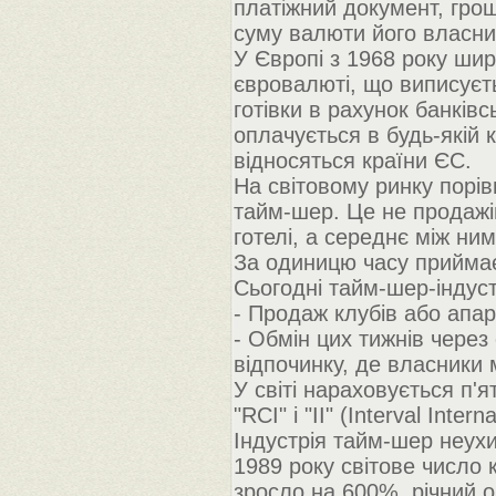
платіжний документ, гро
суму валюти його власни
У Європі з 1968 року шир
євровалюті, що виписуєт
готівки в рахунок банків
оплачується в будь-якій к
відносяться країни ЄС.
На світовому ринку порі
тайм-шер. Це не продажі
готелі, а середнє між ни
За одиницю часу прийма
Сьогодні тайм-шер-індуст
- Продаж клубів або апар
- Обмін цих тижнів через
відпочинку, де власники
У світі нараховується п'я
"RCI" і "II" (Interval Interna
Індустрія тайм-шер неухи
1989 року світове число 
зросло на 600%, річний 