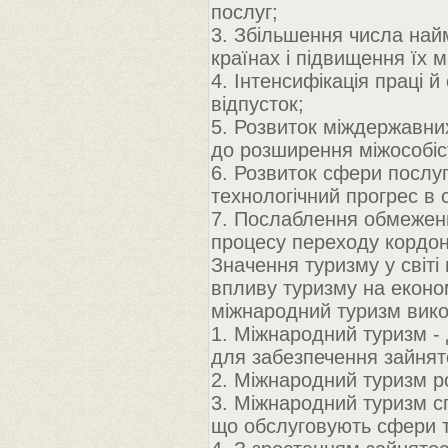
послуг;
3. Збільшення числа найм
країнах і підвищення їх м
4. Інтенсифікація праці
відпусток;
5. Розвиток міждержавних 
до розширення міжособісті
6. Розвиток сфери послу
технологічний прогрес в 
7. Послаблення обмежень
процесу переходу кордон
Значення туризму у світі 
впливу туризму на економ
міжнародний туризм вико
1. Міжнародний туризм -
для забезпечення зайнято
2. Міжнародний туризм р
3. Міжнародний туризм сп
що обслуговують сфери 