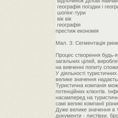
відпочинок Ділові навча
географія поїздки і геог
шопінг-тури
вік вік
географія
престиж економія
Мал. 3: Сегментація рин
Процес створення будь-я
загальних цілей, виробл
на вивченні попиту спожив
У діяльності туристичних 
велике значення надаєть
Туристична компанія мож
потенційних клієнтів. І
насамперед на туристичн
самі великі компанії різни
Дуже велике значення в т
документи - листівки, бро