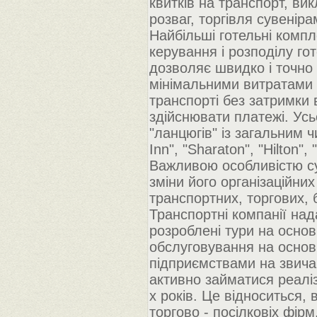
квитків на транспорт, вик
розваг, торгівля сувенір
Найбільші готельні комп
керування і розподілу го
дозволяє швидко і точно 
мінімальними витратами 
транспорті без затримки
здійснювати платежі. Усьо
"ланцюгів" із загальним ч
Inn", "Sharaton", "Hilton
Важливою особливістю су
зміни його організаційни
транспортних, торгових, 
Транспортні компанії над
розроблені тури на основі
обслуговування на основі
підприємствами на звича
активно займатися реаліз
х років. Це відноситься, 
торгово - посілковіх фірм