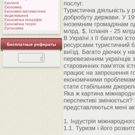
послуг.
Екологія
Економіка
Туристична діяльність у
Економіко-математичне
моделювання
добробуту держави. У 199
Економічна географія
іноземним громадянам оде
Економічна теорія
Ергономіка
млрд. $, Іспанія - 25 млр
В Україні з її багатою і
ресурсами туристичний б
Бесплатные рефераты
виїзд. Багато діючих у н
перевезенням українців з
старовинних пам'яток істо
працює на запрошення гост
економічними проблемам
стати стабільним джерел
Яка ж картина міжнародно
перспективі змінюється? 
представляються мені а
1. Індустрія міжнародног
1.1. Туризм і його розви