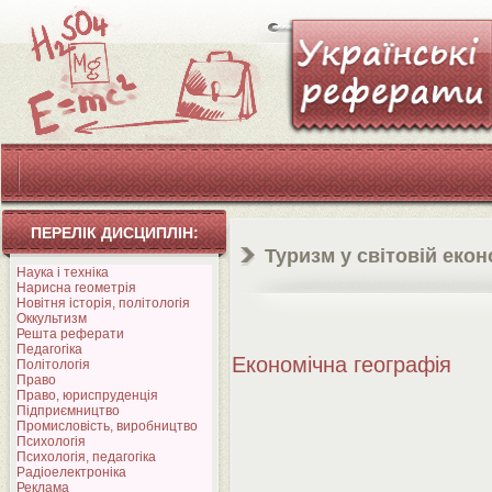
ПЕРЕЛІК ДИСЦИПЛІН:
Туризм у світовій екон
Наука і техніка
Нарисна геометрія
Новітня історія, політологія
Оккультизм
Решта реферати
Педагогіка
Економічна географія
Політологія
Право
Право, юриспруденція
Підприємництво
Промисловість, виробництво
Психологія
Психологія, педагогіка
Радіоелектроніка
Реклама