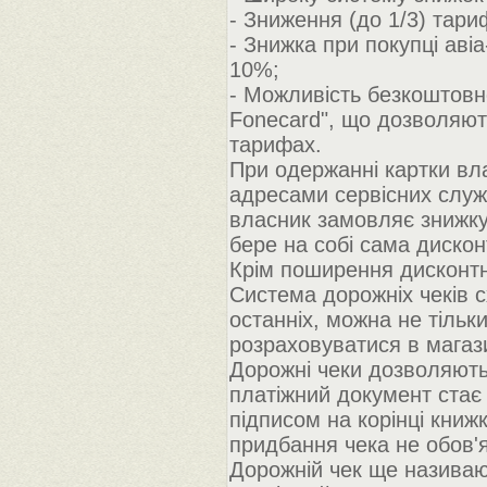
- Зниження (до 1/3) тари
- Знижка при покупці авіа
10%;
- Можливість безкоштовно
Fonecard", що дозволяют
тарифах.
При одержанні картки вл
адресами сервісних служ
власник замовляє знижку
бере на собі сама дискон
Крім поширення дисконтн
Система дорожніх чеків с
останніх, можна не тільк
розраховуватися в магаз
Дорожні чеки дозволяють 
платіжний документ стає 
підписом на корінці книж
придбання чека не обов'я
Дорожній чек ще називают