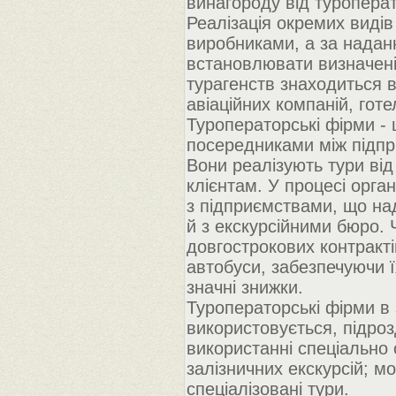
винагороду від туроперат
Реалізація окремих видів
виробниками, а за надан
встановлювати визначені 
турагенств знаходиться 
авіаційних компаній, гот
Туроператорські фірми -
посередниками між підпри
Вони реалізують тури від
клієнтам. У процесі орга
з підприємствами, що над
й з екскурсійними бюро.
довгострокових контрактів
автобуси, забезпечуючи
значні знижки.
Туроператорські фірми в 
використовується, підроз
використанні спеціально 
залізничних екскурсій; мо
спеціалізовані тури.