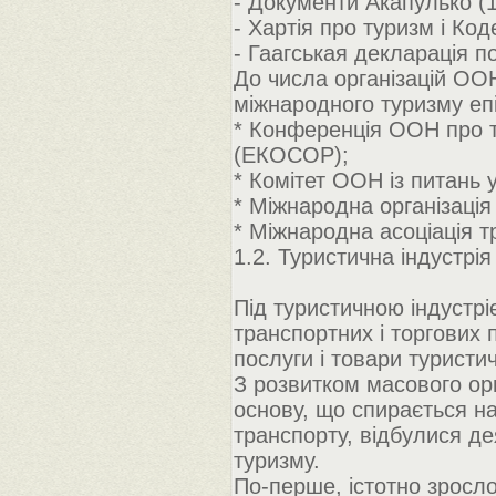
- Документи Акапулько (1
- Хартія про туризм і Код
- Гаагськая декларація п
До числа організацій ОО
міжнародного туризму епі
* Конференція ООН про ту
(ЕКОСОР);
* Комітет ООН із питань 
* Міжнародна організаці
* Міжнародна асоціація тр
1.2. Туристична індустрія 
Під туристичною індустрі
транспортних і торгових 
послуги і товари туристи
З розвитком масового орг
основу, що спирається на
транспорту, відбулися де
туризму.
По-перше, істотно зросл