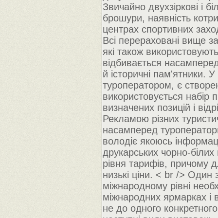
Звичайно двухзіркові і бі
брошури, наявність котр
центрах спортивних заход
Всі перераховані вище з
які також використовують
відбивається насамперед 
й історичні пам'ятники.
туроператором, є створен
використовується набір п
визначених позицій і відр
Рекламою різних туристи
насамперед туроператори
володіє якоюсь інформац
друкарських чорно-білих
рівня тарифів, причому д
низькі ціни. < br /> Один
міжнародному рівні необ
міжнародних ярмарках і 
не до одного конкретного