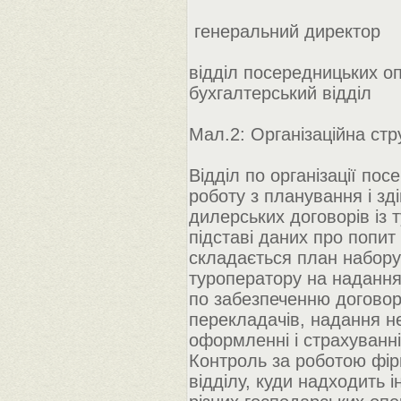
генеральний директор
відділ посередницьких оп
бухгалтерський відділ
Мал.2: Організаційна стр
Відділ по організації по
роботу з планування і зд
дилерських договорів із 
підставі даних про попит 
складається план набору 
туроператору на надання
по забезпеченню договору:
перекладачів, надання не
оформленні і страхуванні
Контроль за роботою фір
відділу, куди надходить і