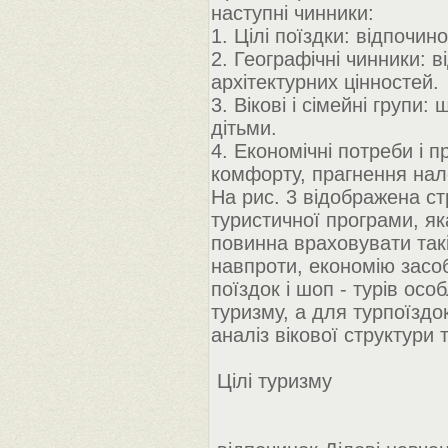
наступні чинники:
1. Цілі поїздки: відпочино
2. Географічні чинники: в
архітектурних цінностей.
3. Вікові і сімейні групи:
дітьми.
4. Економічні потреби і п
комфорту, прагнення нал
На рис. 3 відображена ст
туристичної програми, яка
повинна враховувати такі
навпроти, економію засобі
поїздок і шоп - турів ос
туризму, а для турпоїздо
аналіз вікової структури 
Цілі туризму