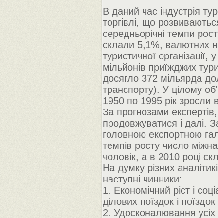
В даний час індустрія ту
торгівлі, що розвиваютьс
середньорічні темпи рост
склали 5,1%, валютних н
туристичної організації, 
мільйонів приїжджих тур
досягло 372 мільярда до
транспорту). У цілому об
1950 по 1995 рік зросли в
За прогнозами експертів
продовжуватися і далі. З
головною експортною галу
темпів росту число міжн
чоловік, а в 2010 році ск
На думку різних аналітик
наступні чинники:
1. Економічний ріст і со
ділових поїздок і поїздок
2. Удосконалювання усіх