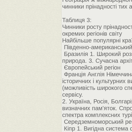
чинники прінадності тих а
Таблиця 3:
Чинники росту прінадност
окремих регіонів світу
Найбільше популярні краї
Південно-американський
Бразилія 1. Широкий розв
природа. 3. Сучасна архіт
Європейський регіон
Франція Англія Німеччин
історичних і культурних 
(можливість широкого спе
сервісу.
2. Україна, Росія, Болгар
визначних пам'яток. Спр
спектра комплексних турів
Середземноморський рег
Кіпр 1. Вигідна система 