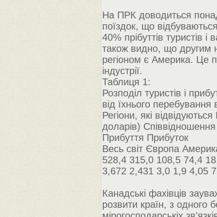
На ПРК доводиться понад 
поїздок, що відбуваються
40% прібуттів туристів і 
також видно, що другим н
регіоном є Америка. Це 
індустрії.
Таблиця 1:
Розподіл туристів і прибу
від їхнього перебування в
Регіони, які відвідуються
доларів) Співвідношення 
Прибуття Прибуток
Весь світ Європа Америк
528,4 315,0 108,5 74,4 18
3,672 2,431 3,0 1,9 4,05 7,
Канадські фахівців заува
розвити країн, з одного 
мірогосподарськіх зв'язкі