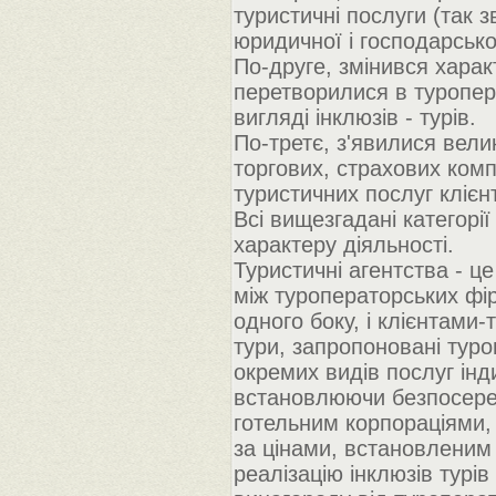
туристичні послуги (так з
юридичної і господарсько
По-друге, змінився харак
перетворилися в туропер
вигляді інклюзів - турів.
По-третє, з'явилися велик
торгових, страхових комп
туристичних послуг клієн
Всі вищезгадані категорії
характеру діяльності.
Туристичні агентства - ц
між туроператорських фі
одного боку, і клієнтами-
тури, запропоновані тур
окремих видів послуг інд
встановлюючи безпосередн
готельним корпораціями,
за цінами, встановленим 
реалізацію інклюзів турі