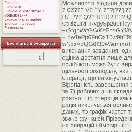
Можливості людини досит
Екологія
Економіка
? 0Z??? V? ЃY ???]??`[?
Економіко-математичне
моделювання
R? P?? Q?? R? R? P?? Q
Економічна географія
CtRizLiRFiRvgySp2u0F
Економічна теорія
Ергономіка
+/SfgpWcGWKeEneGYf3V
+ hwTePp6FnOxT0w9hT95
wNaxAeQG6f304WanmoTk3
Бесплатные рефераты
виконання завдання; оди
оцінка достатня лише дл
подібність може бути вир
щільності розподілу, яка 
операції, що виконується
Вірогідність завершення 
за 7) робочих днів склад
роятно, що операція закі
рація виконується велике
даних, то графік частот 
зване функціей.Пріведенн
ня операцій і ймовірність