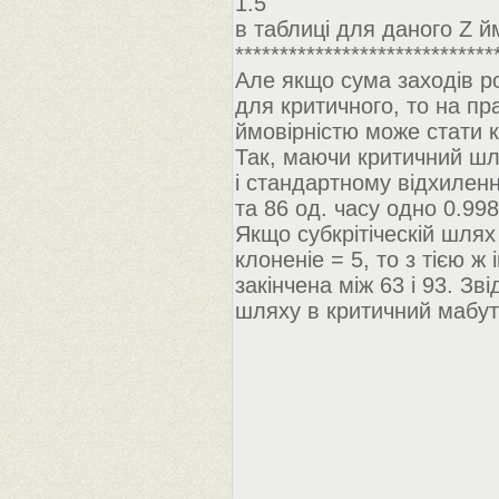
1.5
в таблиці для даного Z й
****************************
Але якщо сума заходів ро
для критичного, то на пр
ймовірністю може стати 
Так, маючи критичний шл
і стандартному відхиленні
та 86 од. часу одно 0.998
Якщо субкрітіческій шлях
клоненіе = 5, то з тією 
закінчена між 63 і 93. Зв
шляху в критичний мабут