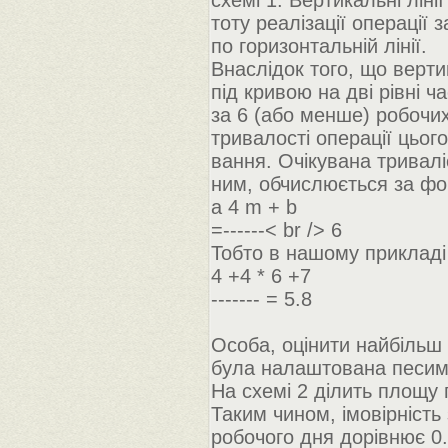
схемі 1. Вертикальні ліні
тоту реалізації операції 
по горизонтальній лінії.
Внаслідок того, що верти
під кривою на дві рівні ч
за 6 (або менше) робочих
тривалості операції цьо
вання. Очікувана тривалі
ним, обчислюється за ф
а 4 m + b
=------< br /> 6
Тобто в нашому прикладі
4 +4 * 6 +7
------- = 5.8
Особа, оцінити найбільш 
була налаштована песимі
На схемі 2 ділить площу п
Таким чином, імовірність 
робочого дня дорівнює 0.