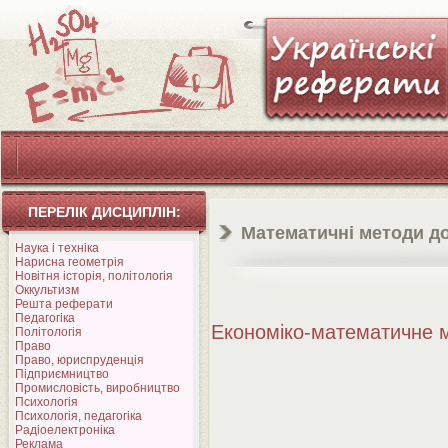
ПЕРЕЛІК ДИСЦИПЛІН:
Математичні методи до
Наука і техніка
Нарисна геометрія
Новітня історія, політологія
Оккультизм
Решта реферати
Педагогіка
Економіко-математичне
Політологія
Право
Право, юриспруденція
Підприємництво
Промисловість, виробництво
Психологія
Психологія, педагогіка
Радіоелектроніка
Реклама