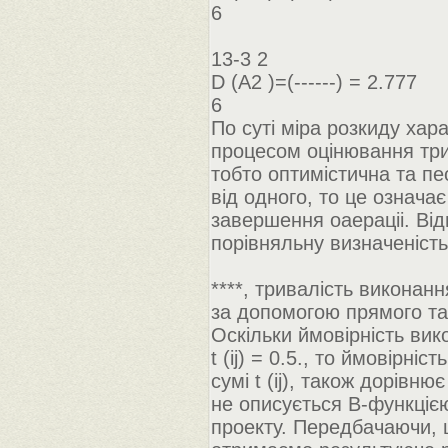
6
13-3 2
D (А2 )=(------) = 2.777
6
По суті міра розкиду хар
процесом оцінювання три
тобто оптимістична та пе
від одного, то це означа
завершення оаераціі. Ві
порівняльну визначеність
****, тривалість виконан
за допомогою прямого та
Оскільки ймовірність вик
t (ij) = 0.5., то ймовірні
сумі t (ij), також дорівн
не описується B-функцією
проекту. Передбачаючи, щ