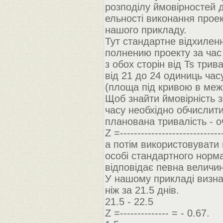
розподілу ймовірностей 
ельності виконання прое
нашого прикладу.
Тут стандартне відхиленн
полнению проекту за час
з обох сторін від Ts три
від 21 до 24 одиниць часу
(площа під кривою в меж
Щоб знайти ймовірність 
часу необхідно обчислит
планована тривалість - о
Z =--------------------------
а потім використовувати 
особі стандартного норм
відповідає певна величин
У нашому прикладі визна
ніж за 21.5 днів.
21.5 - 22.5
Z =-------------- = - 0.67.