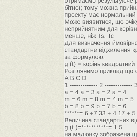
отримаємо результуюче ро
бітної; тому можна прийн
проекту має нормальний 
Може виявитися, що очік
неприйнятним для керівни
менше, ніж Ts. Tc
Для визначення ймовірнос
стандартне відхилення к
за формулою:
g (t) = корінь квадратний
Розглянемо приклад що с
A B C D
1 ------------- 2 ------------- 3
a = 4 a = 3 a = 2 a = 4
m = 6 m = 8 m = 4 m = 5
b = 8 b = 9 b = 7 b = 6
******= 6 +7.33 + 4.17 + 5
Величина стандартних ві
g (t )=***********= 1.5
на малюнку зображена щі