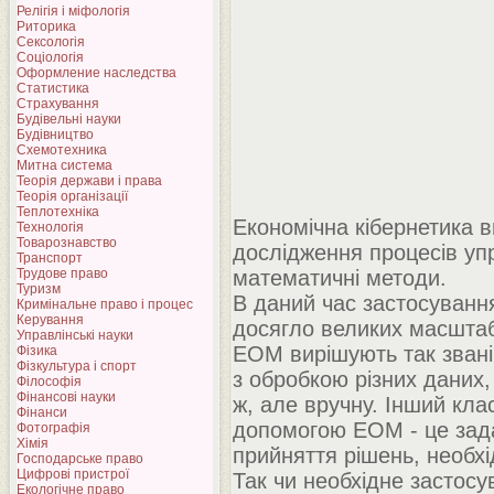
Релігія і міфологія
Риторика
Сексологія
Соціологія
Оформление наследства
Статистика
Страхування
Будівельні науки
Будівництво
Схемотехника
Митна система
Теорія держави і права
Теорія організації
Теплотехніка
Економічна кібернетика в
Технологія
Товарознавство
дослідження процесів уп
Транспорт
Трудове право
математичні методи.
Туризм
В даний час застосуванн
Кримінальне право і процес
Керування
досягло великих масштаб
Управлінські науки
ЕОМ вирішують так звані 
Фізика
Фізкультура і спорт
з обробкою різних даних
Філософія
Фінансові науки
ж, але вручну. Інший клас
Фінанси
допомогою ЕОМ - це зад
Фотографія
Хімія
прийняття рішень, необх
Господарське право
Цифрові пристрої
Так чи необхідне застос
Екологічне право