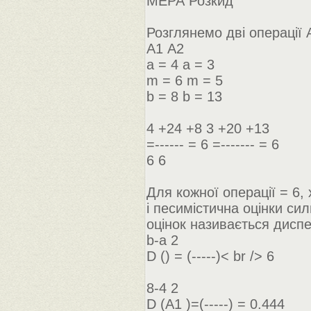
МЕРА Розкид
Розглянемо дві операції 
А1 А2
а = 4 а = 3
m = 6 m = 5
b = 8 b = 13
4 +24 +8 3 +20 +13
=------ = 6 =------- = 6
6 6
Для кожної операції = 6, 
і песимістична оцінки си
оцінок називається диспе
b-a 2
D () = (-----)< br /> 6
8-4 2
D (А1 )=(-----) = 0.444