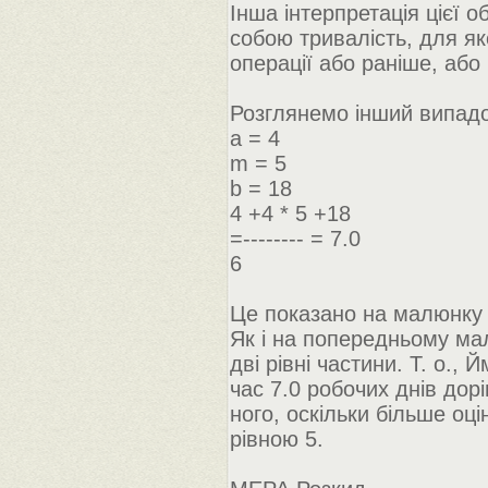
Інша інтерпретація цієї 
собою тривалість, для як
операції або раніше, або 
Розглянемо інший випадок
а = 4
m = 5
b = 18
4 +4 * 5 +18
=-------- = 7.0
6
Це показано на малюнку 
Як і на попередньому мал
дві рівні частини. Т. о., 
час 7.0 робочих днів дор
ного, оскільки більше оц
рівною 5.