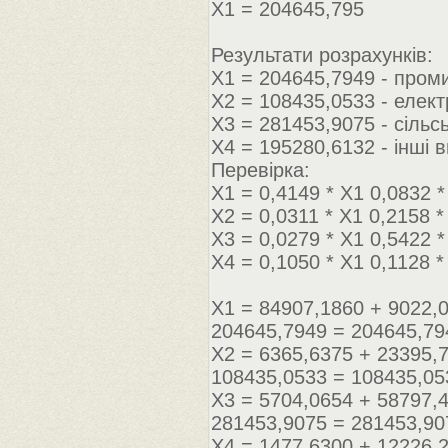
Х1 = 204645,795
Результати розрахунків:
Х1 = 204645,7949 - пром
Х2 = 108435,0533 - елек
Х3 = 281453,9075 - сільс
Х4 = 195280,6132 - інші 
Перевірка:
Х1 = 0,4149 * Х1 0,0832 *
Х2 = 0,0311 * Х1 0,2158 *
Х3 = 0,0279 * Х1 0,5422 *
Х4 = 0,1050 * Х1 0,1128 *
Х1 = 84907,1860 + 9022,
204645,7949 = 204645,79
Х2 = 6365,6375 + 23395,
108435,0533 = 108435,05
Х3 = 5704,0654 + 58797,
281453,9075 = 281453,90
Х4 = 1477,6300 + 12226,