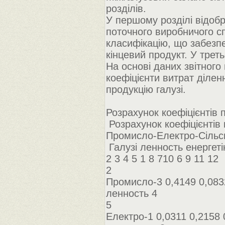
розділів.
У першому розділі відобр
поточного виробничого с
класифікацію, що забезпе
кінцевий продукт. У трет
На основі даних звітног
коефіцієнти витрат діле
продукцію галузі.
Розрахунок коефіцієнтів 
Розрахунок коефіцієнтів
Промисло-Електро-Сільсь
Галузі ленность енергеті
2 3 4 5 1 8 710 6 9 11 12
2
Промисло-3 0,4149 0,083
ленность 4
5
Електро-1 0,0311 0,2158 