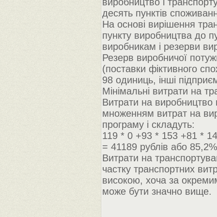
виробництво і транспорту
десять пунктів споживан
На основі вирішення тра
пункту виробництва до п
виробникам і резерви ви
Резерв виробничої потуж
(поставки фіктивного спож
98 одиниць, інші підприє
Мінімальні витрати на тр
Витрати на виробництво 
множенням витрат на вир
програму і складуть:
119 * 0 +93 * 153 +81 * 
= 41189 рублів або 85,2%
Витрати на транспортува
частку транспортних витр
високою, хоча за окреми
може бути значно вище.