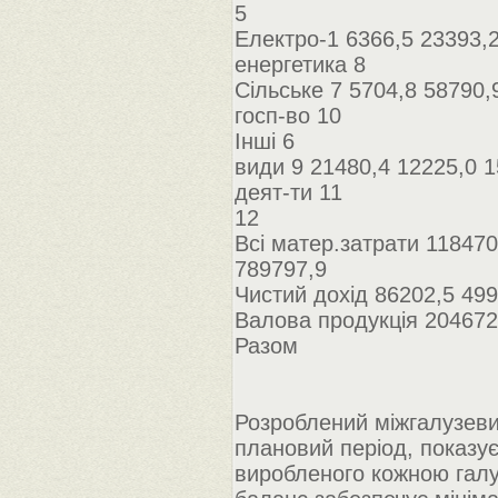
5
Електро-1 6366,5 23393,2
енергетика 8
Сільське 7 5704,8 58790,
госп-во 10
Інші 6
види 9 21480,4 12225,0 1
деят-ти 11
12
Всі матер.затрати 118470
789797,9
Чистий дохід 86202,5 499
Валова продукція 204672
Разом
Розроблений міжгалузеви
плановий період, показує 
виробленого кожною галу