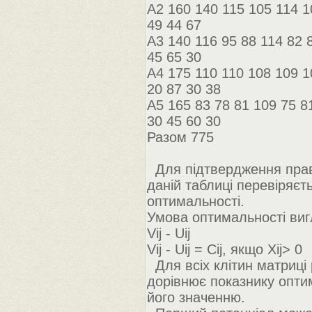
A2 160 140 115 105 114 1
49 44 67
A3 140 116 95 88 114 82 
45 65 30
A4 175 110 110 108 109 1
20 87 30 38
A5 165 83 78 81 109 75 8
30 45 60 30
Разом 775
Для підтвердження прав
даній таблиці перевіряє
оптимальності.
Умова оптимальності виг
Vij - Uij
Vij - Uij = Cij, якщо Xij> 0
Для всіх клітин матриці 
дорівнює показнику оптим
його значенню.