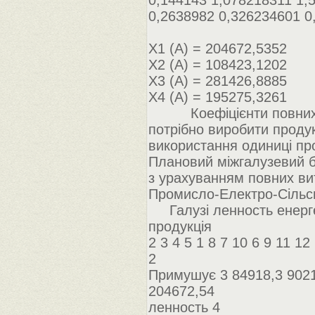
0,144143 1,078218311 1,
0,2638982 0,326234601 0
Х1 (А) = 204672,5352
Х2 (А) = 108423,1202
Х3 (А) = 281426,8885
Х4 (А) = 195275,3261
Коефіцієнти повних мат
потрібно виробити продукц
використання одиниці прод
Плановий міжгалузевий 
з урахуванням повних ви
Промисло-Електро-Сільсь
Галузі ленность енергет
продукція
2 3 4 5 1 8 7 10 6 9 11 12
2
Примушує 3 84918,3 9021
204672,54
ленность 4