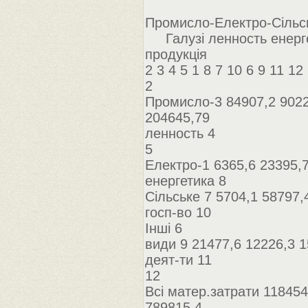
Промисло-Електро-Сільсь
Галузі ленность енергет
продукція
2 3 4 5 1 8 7 10 6 9 11 12
2
Промисло-3 84907,2 9022
204645,79
ленность 4
5
Електро-1 6365,6 23395,7
енергетика 8
Сільське 7 5704,1 58797,
госп-во 10
Інші 6
види 9 21477,6 12226,3 1
деят-ти 11
12
Всі матер.затрати 118454
789815,4