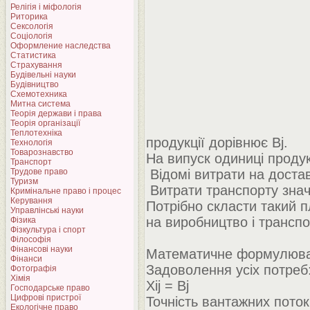
Релігія і міфологія
Риторика
Сексологія
Соціологія
Оформление наследства
Статистика
Страхування
Будівельні науки
Будівництво
Схемотехника
Митна система
Теорія держави і права
Теорія організації
Теплотехніка
продукції дорівнює Bj.
Технологія
Товарознавство
На випуск одиниці продукц
Транспорт
Трудове право
Відомі витрати на доставку
Туризм
Витрати транспорту значн
Кримінальне право і процес
Керування
Потрібно скласти такий п
Управлінські науки
на виробництво і транспо
Фізика
Фізкультура і спорт
Філософія
Фінансові науки
Математичне формулюван
Фінанси
Задоволення усіх потреб
Фотографія
Хімія
Xij = Bj
Господарське право
Цифрові пристрої
Точність вантажних поток
Екологічне право