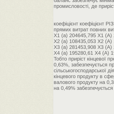
баланс забезпечує мініма
промисловості, де приріст
коефіцієнт коефіцієнт Р
прямих витрат повних ви
Х1 (а) 204645,795 Х1 (А)
Х2 (а) 108435,053 Х2 (А)
Х3 (а) 281453,908 Х3 (А)
Х4 (а) 195280,61 Х4 (А) 
Тобто приріст кінцевої пр
0,63%, забезпечується пр
сільськогосподарської ді
кінцевого продукту в сфе
валового продукту на 0,3
на 0,49% забезпечується