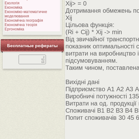
Xij> = 0
Екологія
Економіка
Дотримання обмежень по
Економіко-математичне
моделювання
Xij
Економічна географія
Цільова функція:
Економічна теорія
Ергономіка
(Ri + Cij) * Xij -> min
Від звичайної транспортн
показник оптимальності с
Бесплатные рефераты
витрати на виробництво 
підсумовуванням.
Таким чином, поставлена
Вихідні дані
Підприємство А1 А2 А3 А
Виробничі потужності 135
Витрати на од. продукції
Споживачі В1 В2 В3 В4 В
Попит споживачів 30 45 6