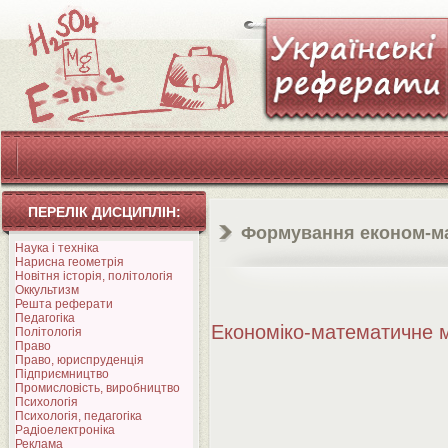
ПЕРЕЛІК ДИСЦИПЛІН:
Формування економ-ма
Наука і техніка
Нарисна геометрія
Новітня історія, політологія
Оккультизм
Решта реферати
Педагогіка
Економіко-математичне
Політологія
Право
Право, юриспруденція
Підприємництво
Промисловість, виробництво
Психологія
Психологія, педагогіка
Радіоелектроніка
Реклама