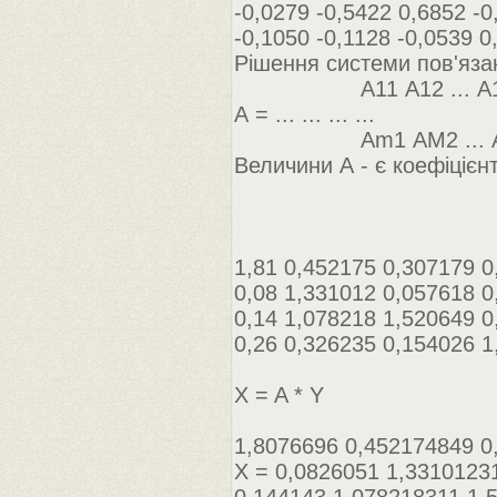
-0,0279 -0,5422 0,6852 -0
-0,1050 -0,1128 -0,0539 0
Рішення системи пов'язан
А11 А12 ... А
А = ... ... ... ...
Аm1 АM2 ... А
Величини А - є коефіцієн
1,81 0,452175 0,307179 0
0,08 1,331012 0,057618 0
0,14 1,078218 1,520649 0
0,26 0,326235 0,154026 1
X = A * Y
1,8076696 0,452174849 0
Х = 0,0826051 1,3310123