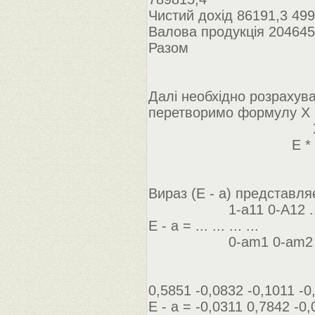
Чистий дохід 86191,3 499
Валова продукція 204645
Разом
Далі необхідно розрахува
перетворимо формулу Х = 
X - aij * Xj = Y
E * Xj - aij *
X * (E - a
X = (E - a
Вираз (E - a) представл
1-а11 0-А12 ... 
E - a = ... ... ... ...
0-am1 0-am2 ...
0,5851 -0,0832 -0,1011 -0
Е - а = -0,0311 0,7842 -0