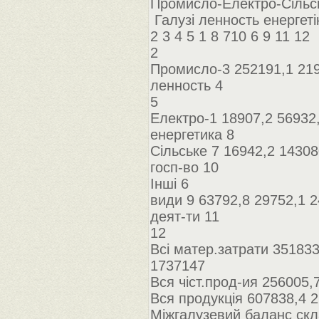
Промисло-Електро-Сільськ
Галузі ленность енергеті
2 3 4 5 1 8 710 6 9 11 12
2
Промисло-3 252191,1 219
ленность 4
5
Електро-1 18907,2 56932,
енергетика 8
Сільське 7 16942,2 14308
госп-во 10
Інші 6
види 9 63792,8 29752,1 2
деят-ти 11
12
Всі матер.затрати 351833
1737147
Вся чіст.прод-ия 256005,
Вся продукція 607838,4 
Міжгалузевий баланс скл