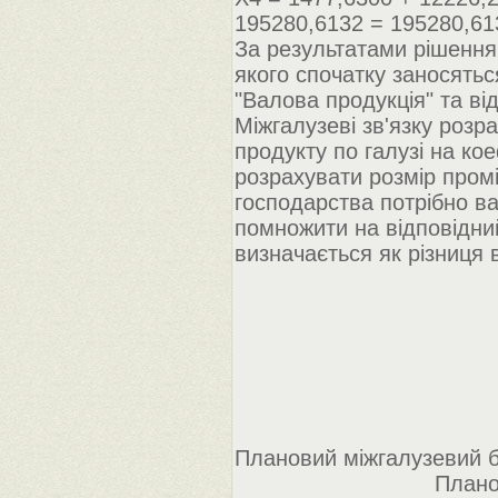
195280,6132 = 195280,61
За результатами рішення
якого спочатку заносятьс
"Валова продукція" та ві
Міжгалузеві зв'язку роз
продукту по галузі на ко
розрахувати розмір пром
господарства потрібно в
помножити на відповідний
визначається як різниця 
Плановий міжгалузевий 
Плановий міжга