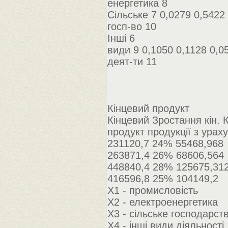
енергетика 8
Сільське 7 0,0279 0,5422
госп-во 10
Інші 6
види 9 0,1050 0,1128 0,0
деят-ти 11
Кінцевий продукт
Кінцевий Зростання кін. 
продукт продукції з ура
231120,7 24% 55468,968
263871,4 26% 68606,564
448840,4 28% 125675,31
416596,8 25% 104149,2
Х1 - промисловість
Х2 - електроенергетика
Х3 - сільське господарст
Х4 - інші види діяльності