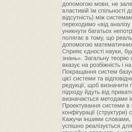
допомогою мови, не залеж
властивій їм спільності 
відсутність) між систем
переходимо «від аналізу 
уникнути багатьох непотр
полягає в тому, що реаль
допомогою математични
Сприяє єдності науки, б
знань». Загальну теорію
вказує на розбіжність і н
Покращання систем базує
цієї системи та відповід
редукції, щоб визначити 
підходу йдуть від приват
визначається методами інд
Проектування системи в 
конфігурації (структури) 
Кажучи іншими словами, 
успішно реалізується дл