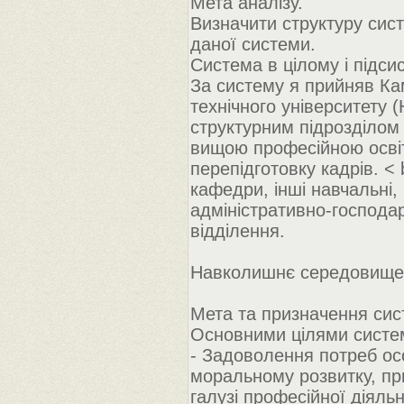
Мета аналізу.
Визначити структуру сист
даної системи.
Система в цілому і підси
За систему я прийняв Ка
технічного університету (
структурним підрозділом 
вищою професійною освіт
перепідготовку кадрів. < 
кафедри, інші навчальні, 
адміністративно-господарс
відділення.
Навколишнє середовище
Мета та призначення сис
Основними цілями систем
- Задоволення потреб осо
моральному розвитку, при
галузі професійної діяльн