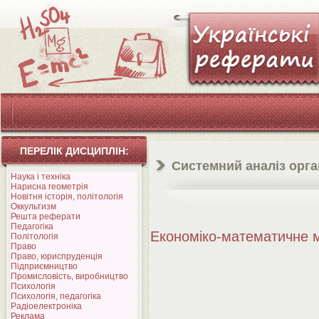
ПЕРЕЛІК ДИСЦИПЛІН:
Системний аналіз орган
Наука і техніка
Нарисна геометрія
Новітня історія, політологія
Оккультизм
Решта реферати
Педагогіка
Економіко-математичне
Політологія
Право
Право, юриспруденція
Підприємництво
Промисловість, виробництво
Психологія
Психологія, педагогіка
Радіоелектроніка
Реклама