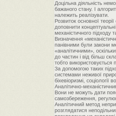
Доцільна діяльність нем
бажаного стану. І алгорит
належить реалізувати.
Розвиток основної теорії
доповнити концептуальні 
механістичного підходу т
Визначення «механістичн
панівними були закони ме
«аналітичними», оскільки
до частин і від більш ск
тобто використовується п
За допомогою таких підх
системами неживої приро
біхевіоризмі, соціології в
Аналітично-механістичним
Вони не можуть дати поясн
самозбереження, регулюв
Аналітичний метод непри
розглядатися неподільни