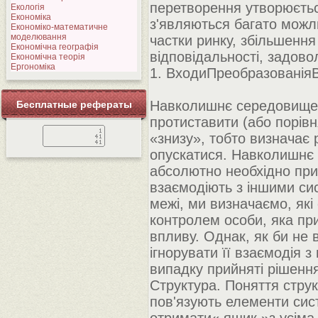
перетворення утворюється
Екологія
Економіка
з'являються багато можли
Економіко-математичне
моделювання
частки ринку, збільшення 
Економічна географія
відповідальності, задово
Економічна теорія
Ергономіка
1. ВходиПреобразованія
Навколишнє середовище
Бесплатные рефераты
протиставити (або порів
«знизу», тобто визначає р
опускатися. Навколишнє
абсолютно необхідно при 
взаємодіють з іншими си
межі, ми визначаємо, як
контролем особи, яка при
впливу. Однак, як би не
ігнорувати її взаємодія
випадку прийняті рішенн
Структура. Поняття струк
пов'язують елементи сис