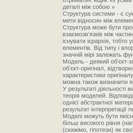
отримати« ящик »з усіма
деталі між собою »
Структура системи - є су
мети відносин між елеме
Структура може бути прос
взаємозв'язків між част
існувати ієрархія, тобто 
елементів. Від типу і вп
значній мірі залежать фу
Модель - деякий об'єкт-з
об'єкт-оригінал, відтворю
характеристики оригіналу
можна також визначити як
У результаті діяльності м
теорія моделей. Відпові
однієї абстрактної матері
результат інтерпретації п
Моделі можуть бути якісн
більш високого рівня (нап
(скажімо, гіпотези) як св