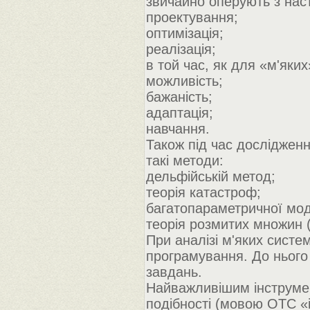
звичайно оперують з нас
проектування;
оптимізація;
реалізація;
в той час, як для «м'яки
можливість;
бажаність;
адаптація;
навчання.
Також під час досліджен
такі методи:
дельфійській метод;
теорія катастроф;
багатопараметричної мод
теорія розмитих множин 
При аналізі м'яких сист
програмування. До нього
завдань.
Найважливішим інструмен
подібності (мовою ОТС «і