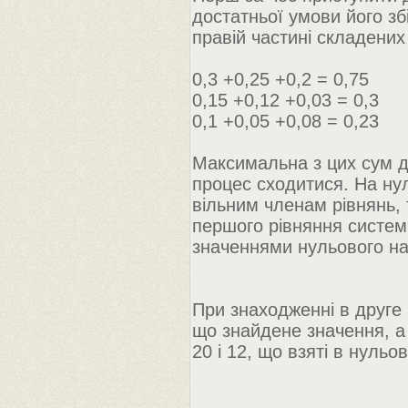
достатньої умови його зб
правій частині складених 
0,3 +0,25 +0,2 = 0,75
0,15 +0,12 +0,03 = 0,3
0,1 +0,05 +0,08 = 0,23
Максимальна з цих сум д
процес сходитися. На нуль
вільним членам рівнянь,
першого рівняння систем
значеннями нульового н
При знаходженні в друге 
що знайдене значення, а з
20 і 12, що взяті в нульові