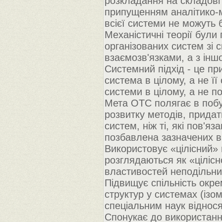
розкладання на складов
припущенням аналітико-м
всієї системи не можуть 
Механістичні теорії були
організованих систем зі 
взаємозв'язками, а з ін
Системний підхід - це п
система в цілому, а не ї
системи в цілому, а не п
Мета ОТС полягає в побу
розвитку методів, прида
систем, ніж ті, які пов'
позбавлена зазначених в
Використовує «цілісний» 
розглядаються як «цілісно
властивостей неподільни
Підвищує спільність окр
структур у системах (ізо
спеціальним наук віднося
Спонукає до використанн