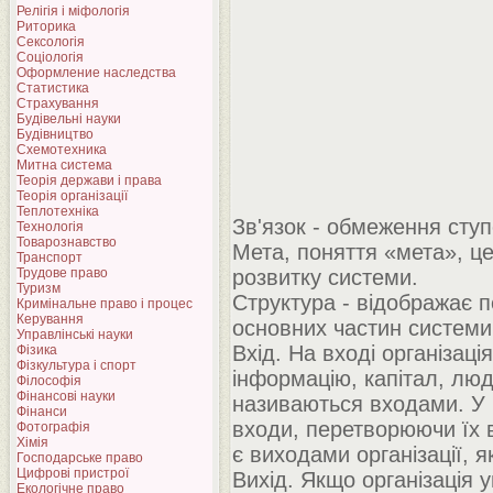
Релігія і міфологія
Риторика
Сексологія
Соціологія
Оформление наследства
Статистика
Страхування
Будівельні науки
Будівництво
Схемотехника
Митна система
Теорія держави і права
Теорія організації
Теплотехніка
Зв'язок - обмеження сту
Технологія
Товарознавство
Мета, поняття «мета», це
Транспорт
Трудове право
розвитку системи.
Туризм
Структура - відображає 
Кримінальне право і процес
Керування
основних частин системи, 
Управлінські науки
Вхід. На вході організац
Фізика
Фізкультура і спорт
інформацію, капітал, люд
Філософія
Фінансові науки
називаються входами. У п
Фінанси
входи, перетворюючи їх в
Фотографія
Хімія
є виходами організації, 
Господарське право
Цифрові пристрої
Вихід. Якщо організація 
Екологічне право