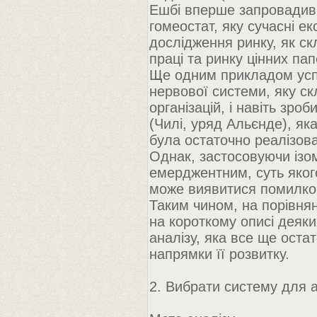
Ешбі вперше запровадив 
гомеостат, яку сучасні е
дослідження ринку, як ск
праці та ринку цінних пап
Ще одним прикладом усп
нервової системи, яку скл
організацій, і навіть зр
(Чилі, уряд Альєнде), як
була остаточно реалізова
Однак, застосовуючи ізо
емерджентним, суть яког
може виявитися помилков
Таким чином, на порівнян
на короткому описі деяк
аналізу, яка все ще оста
напрямки її розвитку.
2. Вибрати систему для а