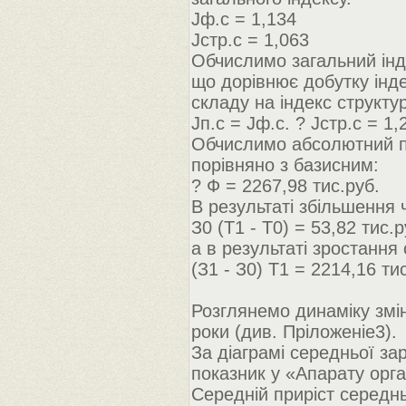
Jф.с = 1,134
Jстр.с = 1,063
Обчислимо загальний інде
що дорівнює добутку інде
складу на індекс структу
Jп.с = Jф.с. ? Jстр.с = 1,
Обчислимо абсолютний пр
порівняно з базисним:
? Ф = 2267,98 тис.руб.
В результаті збільшення 
З0 (Т1 - Т0) = 53,82 тис.р
а в результаті зростання
(З1 - З0) Т1 = 2214,16 ти
Розглянемо динаміку змін
роки (див. Пріложеніе3).
За діаграмі середньої за
показник у «Апарату орга
Середній приріст середньо