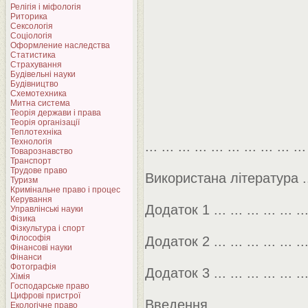
Релігія і міфологія
Риторика
Сексологія
Соціологія
Оформление наследства
Статистика
Страхування
Будівельні науки
Будівництво
Схемотехника
Митна система
Теорія держави і права
Теорія організації
Теплотехніка
Технологія
... ... ... ... ... ... ... ... ... ..
Товарознавство
Транспорт
Трудове право
Використана література .........
Туризм
Кримінальне право і процес
Керування
Додаток 1 ... ... ... ... ... ... ..
Управлінські науки
Фізика
Фізкультура і спорт
Філософія
Додаток 2 ... ... ... ... ... ... ..
Фінансові науки
Фінанси
Фотографія
Додаток 3 ... ... ... ... ... ... ..
Хімія
Господарське право
Цифрові пристрої
Введення
Екологічне право