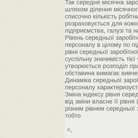
Так середня місячна зар
шляхом ділення місячног
списочно кількість робіт
розраховується для кожно
підприємства, галузі та 
Рівень середньої заробітн
персоналу в цілому по п
рівні середньої заробітно
суспільну значимість тієї
утворюється розподіл пра
обставина вимагає вивчен
Динаміка середньої зароб
персоналу характеризуєт
Зміна індексу рівня сере
від зміни власне її рівня
різним рівнем середньої 
тобто
=,