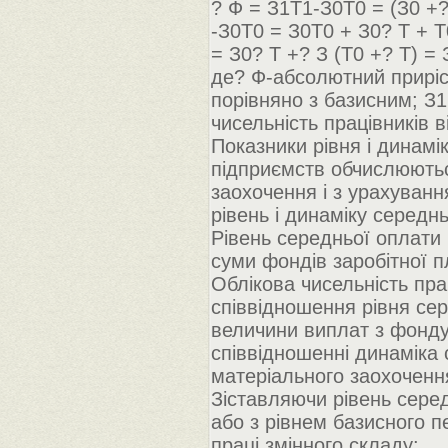
? Ф = З1Т1-З0Т0 = (З0 +? 
-З0Т0 = З0Т0 + З0? Т + Т
= З0? Т +? З (Т0 +? Т) = 
де? Ф-абсолютний приріст
порівняно з базисним; З1 
чисельність працівників в
Показники рівня і динамі
підприємств обчислюютьс
заохочення і з урахуванн
рівень і динаміку середнь
Рівень середньої оплати
суми фондів заробітної 
Облікова чисельність пра
співвідношення рівня сер
величини виплат з фонду
співвідношенні динаміка 
матеріального заохочення
Зіставляючи рівень серед
або з рівнем базисного п
праці змінного складу: