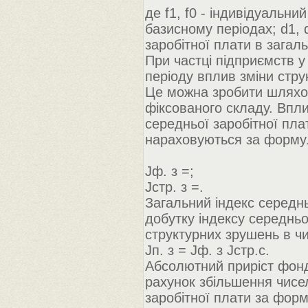
де f1, f0 - індивідуальни
базисному періодах; d1, d
заробітної плати в загаль
При частці підприємств у 
періоду вплив зміни стру
Це можна зробити шляхом
фіксованого складу. Впли
середньої заробітної пла
нараховуються за форм
Jф. з =;
Jстр. з =.
Загальний індекс середнь
добутку індексу середньо
структурних зрушень в чи
Jп. з = Jф. з Jстр.с.
Абсолютний приріст фонд
рахунок збільшення чисел
заробітної плати за фор