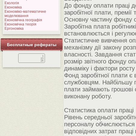
Екологія
До фонду оплати праці 
Економіка
заробітної плати, премії
Економіко-математичне
моделювання
Основну частину фонду о
Економічна географія
Економічна теорія
Заробітна плата робітник
Ергономіка
встановлюється і регулю
Статистичне вивчення оп
Бесплатные рефераты
механізму дії закону роз
власності. Завдання стат
розмір звітного фонду опл
динаміку і фактори росту
Фонд заробітної плати є в
службовцям. Найбільшу пи
плати займають грошові 
виконану роботу.
Статистика оплати праці
Рівень середньої заробітн
персоналу обчислюється н
відповідних затрат праці