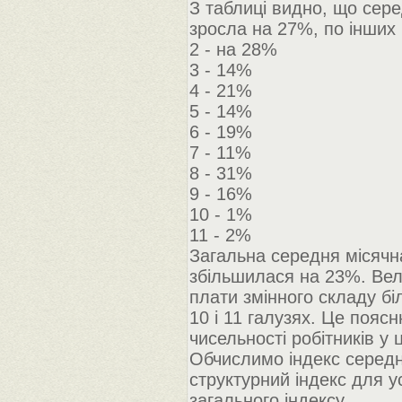
З таблиці видно, що сере
зросла на 27%, по інших 
2 - на 28%
3 - 14%
4 - 21%
5 - 14%
6 - 19%
7 - 11%
8 - 31%
9 - 16%
10 - 1%
11 - 2%
Загальна середня місячн
збільшилася на 23%. Вели
плати змінного складу біл
10 і 11 галузях. Це пояс
чисельності робітників у 
Обчислимо індекс середнь
структурний індекс для у
загального індексу.