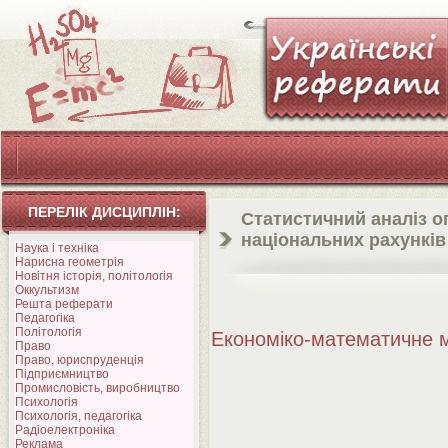
ПЕРЕЛІК ДИСЦИПЛІН:
Статистичний аналіз о
національних рахунків
Наука і техніка
Нарисна геометрія
Новітня історія, політологія
Оккультизм
Решта реферати
Педагогіка
Політологія
Економіко-математичне
Право
Право, юриспруденція
Підприємництво
Промисловість, виробництво
Психологія
Психологія, педагогіка
Радіоелектроніка
Реклама