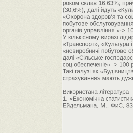
роком склав 16,63%; пр
(30,6%), далі йдуть «Кул
«Охорона здоров'я та со
побутове обслуговування 
органів управління »-> 1
У кількісному виразі лід
«Транспорт», «Культура і
«невиробничі побутове о
далі «Сільське господарс
соц.обеспеченіе» -> 100 
Такі галузі як «Будівниц
страхування» мають дуже
Використана література
1. «Економічна статистик
Ейдельмана, М., ФиС, 83