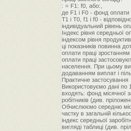
: = F1: f0, або:,
де F1 і F0 - фонд оплати 
Т1 і Т0, f1 і f0 - відпові
індивідуальний рівень оп
Індекс рівня середньої о
індексом рівня продуктив
ці показників повинна д
оплати праці зростанням 
оплати праці застосовуют
населення. При цьому ви
додаванням виплат і піль
Практичне застосування
Використовуємо дані по 11
входять: фонд місячної з
робітників (див. пріложен
Обчислюємо середню місяч
частку в загальній кілько
індекс середньої заробіт
вигляді таблиці (див. прі