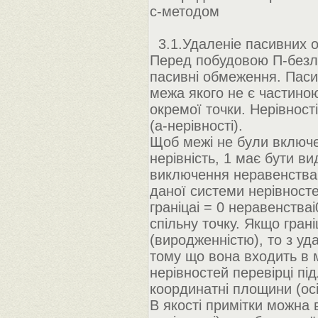
с-методом
3.1.Удаленіе пасивних 
Перед побудовою П-безлі
пасивні обмеження. Пасив
межа якого не є частино
окремої точки. Нерівнос
(а-нерівності).
Щоб межі не були включе
нерівність, 1 має бути 
виключення неравенстваi0
даної системи нерівносте
граніцаi = 0 неравенства
спільну точку. Якщо грані
(виродженністю), то з уд
тому що вона входить в 
нерівностей перевірці під
координатні площини (осі
В якості примітки можна в