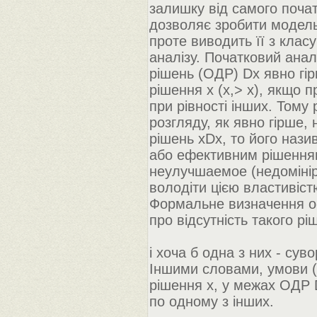
залишку від самого початк
дозволяє зробити модель 
проте виводить її з клас
аналізу. Початковий анал
рішень (ОДР) Dх явно гір
рішення х (х,> х), якщо 
при рівності інших. Том
розгляду, як явно гірше, 
рішень хDx, то його наз
або ефективним рішенням 
неулучшаемое (недомінір
володіти цією властивіст
Формальне визначення о-
про відсутність такого р
і хоча б одна з них - суво
Іншими словами, умови 
рішення х, у межах ОДР 
по одному з інших.