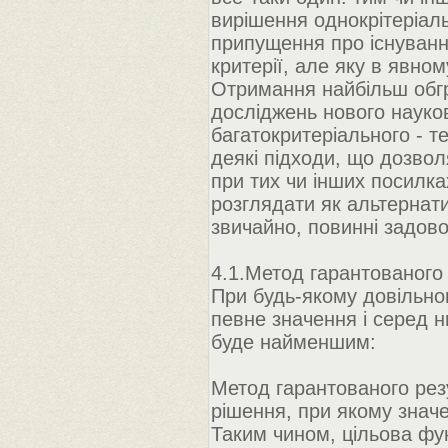
вирішення однокрітеріал
припущення про існування
критерії, але яку в явно
Отримання найбільш обгр
досліджень нового науко
багатокритеріального - те
деякі підходи, що дозво
при тих чи інших посилка
розглядати як альтернатив
звичайно, повинні задов
4.1.Метод гарантованого
При будь-якому довільном
певне значення і серед н
буде найменшим:
Метод гарантованого резу
рішення, при якому знач
Таким чином, цільова фун