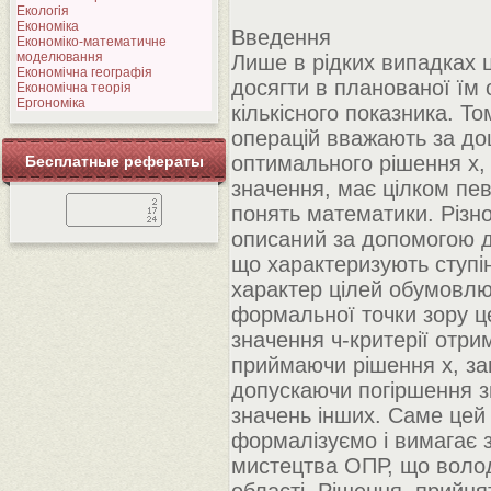
Екологія
Економіка
Введення
Економіко-математичне
моделювання
Лише в рідких випадках ц
Економічна географія
досягти в планованої їм 
Економічна теорія
Ергономіка
кількісного показника. Т
операцій вважають за доц
оптимального рішення х,
Бесплатные рефераты
значення, має цілком пе
понять математики. Різн
описаний за допомогою де
що характеризують ступі
характер цілей обумовлює
формальної точки зору це
значення ч-критерії отр
приймаючи рішення х, за
допускаючи погіршення зн
значень інших. Саме цей
формалізуємо і вимагає за
мистецтва ОПР, що волод