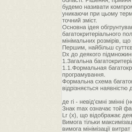
області. Рішення, прийня
будемо називати компром
уникаючи при цьому терм
точний зміст.
Основна ідея обгрунтува
багатокритеріального по
мінімальних розмірів, щ
Першим, найбільш суттє
Dx до деякого підмножин
1.Загальна багатокритері
1.1.Формальная багатокри
програмування.
Формальна схема багаток
відрізняється наявністю 
де гi - невід'ємні змінні (н
Знак max означає той фа
Lr (х), що відображає де
Вимога тільки максимізац
вимога мінімізації витрат