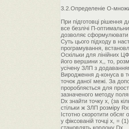
3.2.Определеніе О-множ
При підготовці рішення 
все безлічі П-оптимальн
дозволяє сформулювати д
Суть цього підходу в нас
програмування, встановл
Оскільки для лінійних ЦФ
його вершини х,, то, розм
усічену ЗЛП з додаванням,
Виродження д-конуса в то
точок даної межі. За до
проробляється для просто
зазначеного методу поляг
Dx знайти точку х, (за к
стільки ж ЗЛП розміру Rx
Істотно скоротити обсяг
у фіксованій точці х, = (
становлять кордону Dx