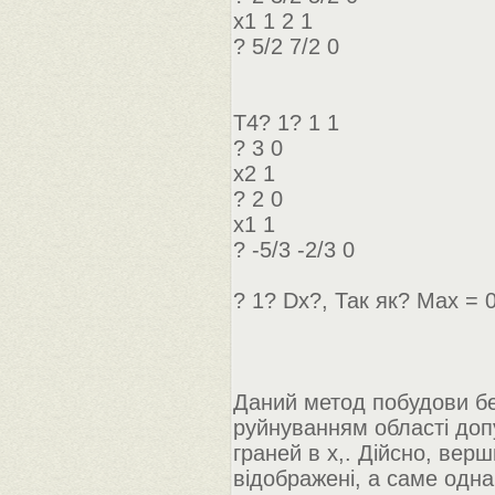
x1 1 2 1
? 5/2 7/2 0
Т4? 1? 1 1
? 3 0
x2 1
? 2 0
x1 1
? -5/3 -2/3 0
? 1? Dx?, Так як? Max = 0
Даний метод побудови бе
руйнуванням області доп
граней в х,. Дійсно, вер
відображені, а саме одна 