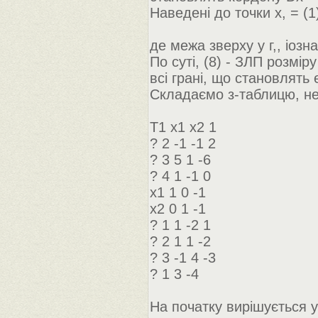
Наведені до точки х, = (1
де межа зверху у г,, іозн
По суті, (8) - ЗЛП розмір
всі грані, що становлять 
Складаємо з-таблицю, не
Т1 х1 х2 1
? 2 -1 -1 2
? 3 5 1 -6
? 4 1 -1 0
х1 1 0 -1
х2 0 1 -1
? 1 1 -2 1
? 2 1 1 -2
? 3 -1 4 -3
? 1 3 -4
На початку вирішується у