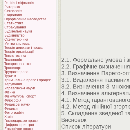
Релігія і міфологія
Риторика
Сексологія
Соціологія
Оформление наследства
Статистика
Страхування
Будівельні науки
Будівництво
Схемотехника
Митна система
Теорія держави і права
Теорія організації
Теплотехніка
2.1. Формальне умова і 
Технологія
Товарознавство
2.2. Графічне визначення 
Транспорт
Трудове право
3. Визначення Парето-о
Туризм
3.1. Видалення пасивни
Кримінальне право і процес
Керування
3.2. Визначення 3-множи
Управлінські науки
4. Визначення альтернати
Фізика
Фізкультура і спорт
4.1. Метод гарантованого
Філософія
Фінансові науки
4.2. Метод лінійної згорт
Фінанси
5. Складання зведеної т
Фотографія
Хімія
Висновок
Господарське право
Цифрові пристрої
Список літератури
Екологічне право