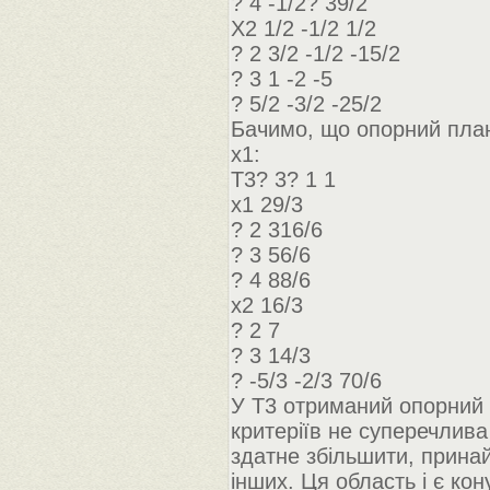
? 4 -1/2? 39/2
X2 1/2 -1/2 1/2
? 2 3/2 -1/2 -15/2
? 3 1 -2 -5
? 5/2 -3/2 -25/2
Бачимо, що опорний план
х1:
Т3? 3? 1 1
x1 29/3
? 2 316/6
? 3 56/6
? 4 88/6
x2 16/3
? 2 7
? 3 14/3
? -5/3 -2/3 70/6
У Т3 отриманий опорний п
критеріїв не суперечлива 
здатне збільшити, прина
інших. Ця область і є ко