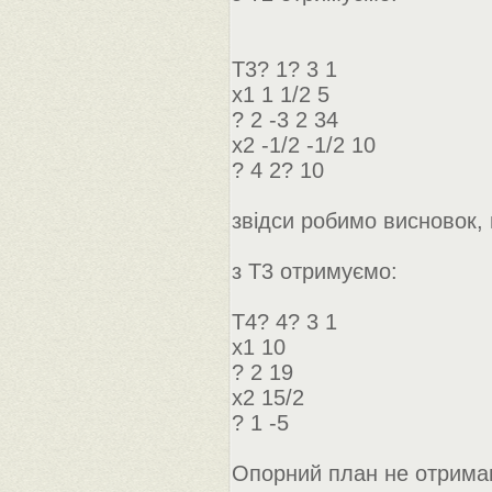
Т3? 1? 3 1
x1 1 1/2 5
? 2 -3 2 34
x2 -1/2 -1/2 10
? 4 2? 10
звідси робимо висновок,
з Т3 отримуємо:
Т4? 4? 3 1
x1 10
? 2 19
x2 15/2
? 1 -5
Опорний план не отрима