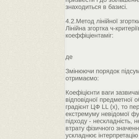
знаходиться в базисі.
4.2.Метод лінійної згортк
Лінійна згортка ч-критер
коеффіціентаміr:
де
Змінюючи порядок підсумо
отримаємо:
Коефіцієнти ваги зазвич
відповідної предметної об
градієнт ЦФ LL (x), то п
екстремуму невідомої фун
підходу - нескладність, 
втрату фізичного значення
ускладнює інтерпретацію