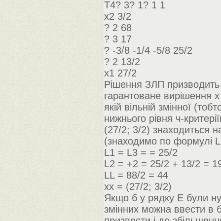
Т4? 3? 1? 1 1
x2 3/2
? 2 68
? 3 17
? -3/8 -1/4 -5/8 25/2
? 2 13/2
х1 27/2
Рішення ЗЛП призводить 
гарантоване вирішення х 
якій вільній змінної (тоб
нижнього рівня ч-критерії
(27/2; 3/2) знаходиться н
(знаходимо по формулі Lr 
L1 = L3 = = 25/2
L2 = +2 = 25/2 + 13/2 = 1
LL = 88/2 = 44
xx = (27/2; 3/2)
Якщо б у рядку Е були ну
змінних можна ввести в б
призвести і до збільшенн