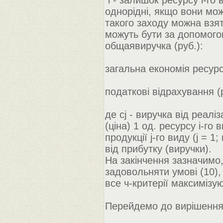
i - залишок ресурсу i-го в
однорідні, якщо вони мож
такого заходу можна взят
можуть бути за допомогою
общаявиручка (руб.):
загальна економія ресурсі
податкові відрахування (р
де cj - виручка від реаліза
(ціна) 1 од. ресурсу i-го в
продукції j-го виду (j = 1
від прибутку (виручки).
На закінчення зазначимо,
задовольняти умові (10),
все ч-критерії максимізую
Перейдемо до вирішення