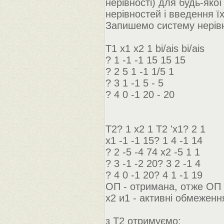
нерівності) для будь-якої
нерівностей і введення ї
Запишемо систему нерівн
Т1 х1 х2 1 bi/ais bi/ais
? 1 -1 -1 15 15 15
? 2 5 1 -1 1/5 1
? 3 1 -1 5 - 5
? 4 0 -1 20 - 20
Т2? 1 x2 1 Т2 'x1? 2 1
х1 -1 -1 15? 1 4 -1 14
? 2 -5 -4 74 x2 -5 1 1
? 3 -1 -2 20? 3 2 -1 4
? 4 0 -1 20? 4 1 -1 19
ОП - отримана, отже ОП 
х2 и1 - активні обмеження
з Т2 отримуємо: