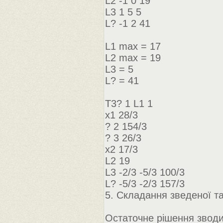
L2 -1 0 19
L3 1 5 5
L? -1 2 41
L1 max = 17
L2 max = 19
L3 = 5
L? = 41
Т3? 1 L1 1
x1 28/3
? 2 154/3
? 3 26/3
x2 17/3
L2 19
L3 -2/3 -5/3 100/3
L? -5/3 -2/3 157/3
5. Складання зведеної та
Остаточне рішення зводи