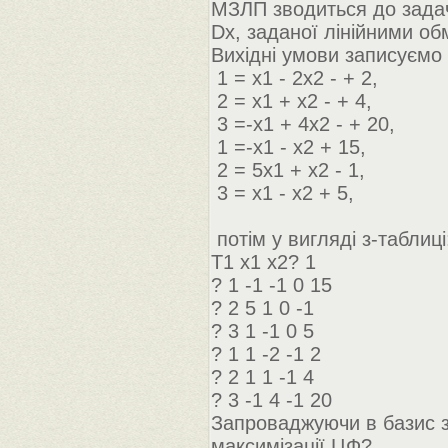
МЗЛП зводиться до задач
Dx, заданої лінійними о
Вихідні умови записуємо 
1 = х1 - 2х2 - + 2,
2 = х1 + х2 - + 4,
3 =-х1 + 4х2 - + 20,
1 =-х1 - х2 + 15,
2 = 5х1 + х2 - 1,
3 = x1 - х2 + 5,
потім у вигляді з-таблиці
Т1 х1 х2? 1
? 1 -1 -1 0 15
? 2 5 1 0 -1
? 3 1 -1 0 5
? 1 1 -2 -1 2
? 2 1 1 -1 4
? 3 -1 4 -1 20
Запроваджуючи в базис з
максимізації ЦФ?.