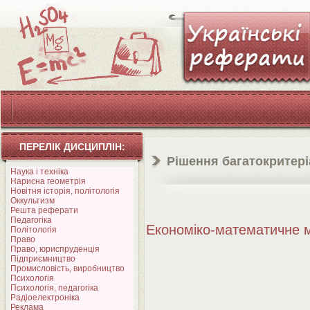
ПЕРЕЛІК ДИСЦИПЛІН:
Рішення багатокритері
Наука і техніка
Нарисна геометрія
Новітня історія, політологія
Оккультизм
Решта реферати
Педагогіка
Економіко-математичне
Політологія
Право
Право, юриспруденція
Підприємництво
Промисловість, виробництво
Психологія
Психологія, педагогіка
Радіоелектроніка
Реклама