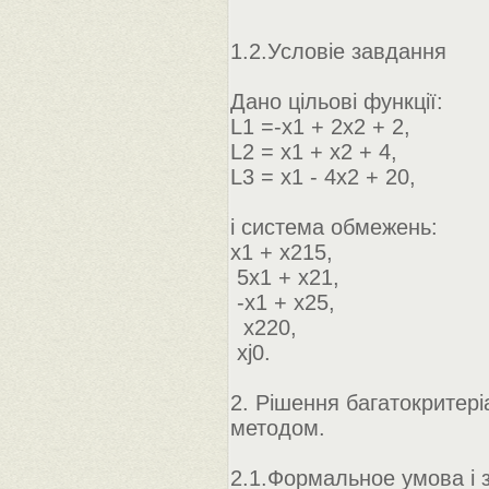
1.2.Условіе завдання
Дано цільові функції:
L1 =-x1 + 2x2 + 2,
L2 = x1 + x2 + 4,
L3 = x1 - 4x2 + 20,
і система обмежень:
x1 + x215,
5x1 + x21,
-x1 + x25,
x220,
xj0.
2. Рішення багатокритері
методом.
2.1.Формальное умова і 