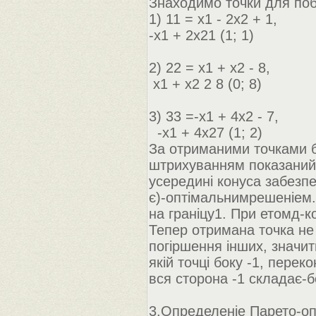
Знаходимо точки для по
1) 11 = x1 - 2x2 + 1,
-x1 + 2x21 (1; 1)
2) 22 = x1 + x2 - 8,
x1 + x2 2 8 (0; 8)
3) 33 =-x1 + 4x2 - 7,
-x1 + 4x27 (1; 2)
За отриманими точками б
штрихуванням показаний 
усередині конуса забезпеч
є)-оптімальнимрешеніем.
на граніцу1. При етомд-к
Тепер отримана точка не
погіршення інших, значи
якій точці боку -1, пере
вся сторона -1 складає-б
3.Определеніе Парето-оп