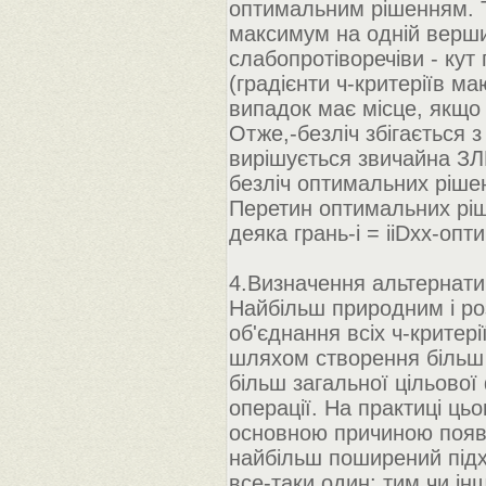
оптимальним рішенням. Т
максимум на одній верши
слабопротіворечіви - кут
(градієнти ч-критеріїв м
випадок має місце, якщо
Отже,-безліч збігається 
вирішується звичайна ЗЛ
безліч оптимальних рішен
Перетин оптимальних ріше
деяка грань-i = iiDxx-оп
4.Визначення альтернати
Найбільш природним і ро
об'єднання всіх ч-критері
шляхом створення більш з
більш загальної цільової ф
операції. На практиці цьо
основною причиною появ
найбільш поширений під
все-таки один: тим чи і