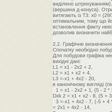
виділено штрихуванням).
(вершина д-конуса). Отр
витягають із Т3: х0 = (29/
оптимальним, тому що йо
встановлення факту нееф
дозволив визначити найб
2.2. Графічне визначення 
Спочатку необхідно побуд
Для побудови графіка нео
вихідні дані:
L1 = x1 - 2x2 + 2,
L2 = x1 + x2 + 4,
L3 =-x1 + 4x2 - 20,
в канонічному вигляді (пі
1 = x1 - 2x2 + 1, (5 - 2 * 
Dxk 2 = x1 + x2 - 8, (5 + 3
3 =-x1 + 4x2 - 7, (-5 + 4 *
= 2x1 + 4x2 - 14,