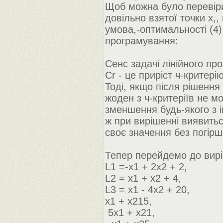
Щоб можна було перевірити 
довільно взятої точки х,
умова,-оптимальності (4)
програмування:
Сенс задачі лінійного п
Сr - це приріст ч-критері
Тоді, якщо після рішення
жоден з ч-критеріїв не м
зменшення будь-якого з і
ж при вирішенні виявитьс
своє значення без погірше
Тепер перейдемо до вир
L1 =-x1 + 2x2 + 2,
L2 = x1 + x2 + 4,
L3 = x1 - 4x2 + 20,
x1 + x215,
5x1 + x21,