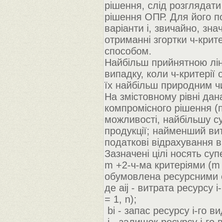
рішення, слід розглядати
рішення ОПР. Для його по
варіанти і, звичайно, зна
отриманні згортки ч-кри
способом.
Найбільш прийнятною ліні
випадку, коли ч-критерії
їх найбільш природним ч
На змістовному рівні дан
компромісного рішення (п
можливості, найбільшу су
продукції; найменший витра
податкові відрахування ві
Зазначені цілі носять с
m +2-ч-ма критеріями (m 
обумовлена ресурсними 
де aij - витрата ресурсу i
= 1, n);
bi - запас ресурсу i-го ви