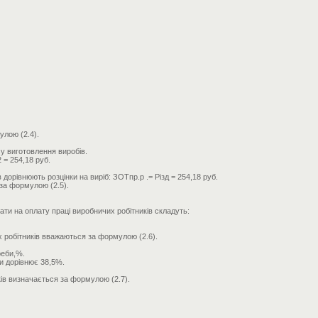
улою (2.4).
су виготовлення виробів.
2 = 254,18 руб.
 дорівнюють розцінки на виріб: ЗОТпр.р .= Різд = 254,18 руб.
за формулою (2.5).
ти на оплату праці виробничих робітників складуть:
х робітників вважаються за формулою (2.6).
реби,%.
би дорівнює 38,5%.
ів визначається за формулою (2.7).