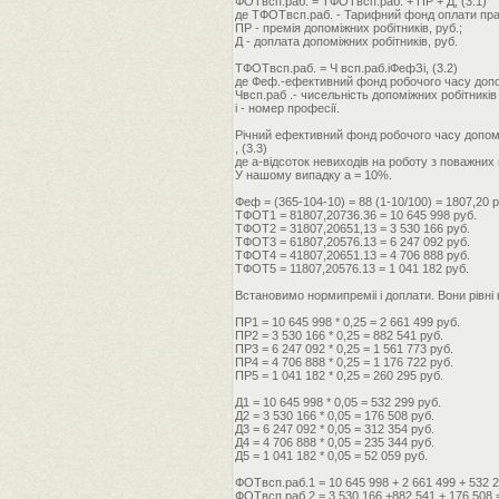
ФОТвсп.раб. = ТФОТвсп.раб. + ПР + Д, (3.1)
де ТФОТвсп.раб. - Тарифний фонд оплати праці
ПР - премія допоміжних робітників, руб.;
Д - доплата допоміжних робітників, руб.
ТФОТвсп.раб. = Ч всп.раб.iФефЗi, (3.2)
де Феф.-ефективний фонд робочого часу допомі
Чвсп.раб .- чисельність допоміжних робітників 
i - номер професії.
Річний ефективний фонд робочого часу допомі
, (3.3)
де а-відсоток невиходів на роботу з поважних
У нашому випадку а = 10%.
Феф = (365-104-10) = 88 (1-10/100) = 1807,20 р
ТФОТ1 = 81807,20736.36 = 10 645 998 руб.
ТФОТ2 = 31807,20651,13 = 3 530 166 pуб.
ТФОТ3 = 61807,20576.13 = 6 247 092 pуб.
ТФОТ4 = 41807,20651.13 = 4 706 888 руб.
ТФОТ5 = 11807,20576.13 = 1 041 182 руб.
Встановимо нормипреміі і доплати. Вони рівні 
ПР1 = 10 645 998 * 0,25 = 2 661 499 руб.
ПР2 = 3 530 166 * 0,25 = 882 541 руб.
ПР3 = 6 247 092 * 0,25 = 1 561 773 руб.
ПР4 = 4 706 888 * 0,25 = 1 176 722 руб.
ПР5 = 1 041 182 * 0,25 = 260 295 руб.
Д1 = 10 645 998 * 0,05 = 532 299 руб.
Д2 = 3 530 166 * 0,05 = 176 508 руб.
Д3 = 6 247 092 * 0,05 = 312 354 руб.
Д4 = 4 706 888 * 0,05 = 235 344 руб.
Д5 = 1 041 182 * 0,05 = 52 059 руб.
ФОТвсп.раб.1 = 10 645 998 + 2 661 499 + 532 2
ФОТвсп.раб.2 = 3 530 166 +882 541 + 176 508 =