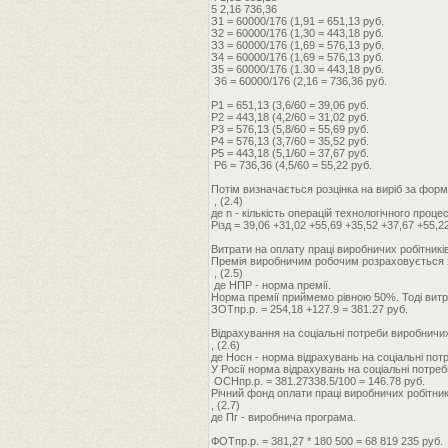
5 2,16 736,36
З1 = 60000/176 (1,91 = 651,13 руб.
З2 = 60000/176 (1,30 = 443,18 руб.
З3 = 60000/176 (1,69 = 576,13 руб.
З4 = 60000/176 (1,69 = 576,13 руб.
З5 = 60000/176 (1.30 = 443,18 руб.
З6 = 60000/176 (2,16 = 736,36 руб.
Р1 = 651,13 (3,6/60 = 39,06 руб.
Р2 = 443,18 (4,2/60 = 31,02 руб.
Р3 = 576,13 (5,8/60 = 55,69 руб.
Р4 = 576,13 (3,7/60 = 35,52 руб.
P5 = 443,18 (5,1/60 = 37,67 руб.
P6 = 736,36 (4,5/60 = 55,22 руб.
Потім визначається розцінка на виріб за форм
, (2.4)
де n - кількість операцій технологічного проце
Різд = 39,06 +31,02 +55,69 +35,52 +37,67 +55,2
Витрати на оплату праці виробничих робітників
Премія виробничим робочим розраховується 
, (2.5)
де НПР - норма премії.
Норма премії приймемо рівною 50%. Тоді витра
ЗОТпр.р. = 254,18 +127.9 = 381.27 руб.
Відрахування на соціальні потреби виробничи
, (2.6)
де Носн - норма відрахувань на соціальні пот
У Росії норма відрахувань на соціальні потре
ОСНпр.р. = 381.27338.5/100 = 146.78 руб.
Річний фонд оплати праці виробничих робітник
, (2.7)
де Пг - виробнича програма.
ФОТпр.р. = 381,27 * 180 500 = 68 819 235 руб.