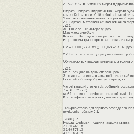
2. РОЗРАХУНОК змінних витрат підприємства
Витрати - витрати підприємства. Витрати буваю
комерційні витрати. У цій роботі всі змінні вит
З метою визначення змінних витрат необхідно
2.1. Вартість матеріалів обчислюється за фор
, (2.1)
де Ц-ціна за 1 кг матеріалу, руб.;
Мізд-маса виробу, кг;
Кісп.мат. - Коефіцієнт використання матеріалу
Нтзр - норма транспортно-заготівельних витра
СМ = 19000 (5,4 (0,89 ((1 + 0,02) = 93 140 руб.
2.2. Витрати на оплату праці виробничих робі
Обчислюються відрядні розцінки для кожної оп
, (2.2)
гдеР - розцінка на даній операції, руб.;
З - годинна тарифна ставка робітника, який ви
t - час обробки виробу на цій операції, хв.
Часові тарифні ставки всіх робітників розрах
З = З1 * Кт, (2.3)
гдеЗ1 - годинна тарифна ставка робітників 1-го
Кт - тарифний коефіцієнт відповідного розряду
Тарифна ставка для першого розряду становлять
поміщені в таблицю 2.1.
Таблиця 2.1
Розряд Коефіцієнт Годинна тарифна ставка
2 1,30 443,18
3 1,69 576,13
4 1,91 651,13