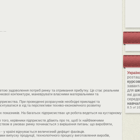
.. ...
Україн
розташ
курсов
завант
для
шк
метою задоволення потреб ринку та отримання прибутку. Це стає реальним
 ринкової кон'юнктури, маневрувати власними матеріальними та
які до
середо
приємства. При проведенні розрахунків необхідні прикладні та
навча
нтуватися в хід та перспективи техніко-економічного розвитку
8.5
of
1
них показників. На багатьох підприємствах ця робота ведеться на кустарному
ше того, керівники підприємств дбають про те, щоб їх найближчими
ством в умовах ринку починається з вирішення питань: що виробляти,
- у країні відчувається величезний дефіцит фахівців.
ами випуску продукції, технологічного процесу виготовлення виробів,