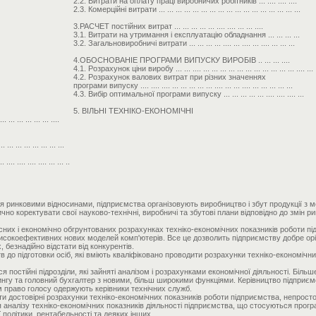
2.2. Витрати на оплату праці виробничих робітників ... .... .... ....
2.3. Комерційні витрати ... ... ... ... ... ... ... ... ... ... ... ... ... ... ... ... ...
3.РАСЧЕТ постійних витрат ... ... ... ... ... .... .... ... ... ....
3.1. Витрати на утримання і експлуатацію обладнання ... ... ... ...
3.2. Загальновиробничі витрати ... ... ... ... .... ... .... ... .... ... ... ...
4.ОБОСНОВАНІЕ ПРОГРАМИ ВИПУСКУ ВИРОБІВ .. ... ... ....
4.1. Розрахунок ціни виробу ... ... .... ... ... ... ... ... ... ... ... ... ... ... .... ... .
4.2. Розрахунок валових витрат при різних значеннях
програми випуску .... .... .... ... ... ... ... ... .... ... ... .... ... ... ... ... ...
4.3. Вибір оптимальної програми випуску ... ... ... ... ... .... .... .... ...
5. ВІЛЬНІ ТЕХНІКО-ЕКОНОМІЧНІ
. ... ... ... ....
.. ... ... ... ... ...
.... .... .... .... ... ... ..
 ринковими відносинами, підприємства організовують виробництво і збут продукції з 
чно коректувати свої науково-технічні, виробничі та збутові плани відповідно до змін
них і економічно обгрунтованих розрахунках техніко-економічних показників роботи під
сокоефективних нових моделей комп'ютерів. Все це дозволить підприємству добре оріє
 безнадійно відстати від конкурентів.
тв до підготовки осіб, які вміють кваліфіковано проводити розрахунки техніко-економіч
постійні підрозділи, які зайняті аналізом і розрахунками економічної діяльності. Біль
нгу та головний бухгалтер з новими, більш широкими функціями. Керівництво підприєм
ім право голосу одержують керівники технічних служб.
и достовірні розрахунки техніко-економічних показників роботи підприємства, непросто 
я аналізу техніко-економічних показників діяльності підприємства, що стосуються прогр
 політики, рентабельності та деяких інших.