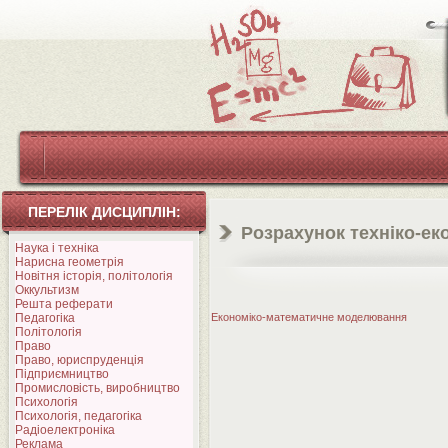
ПЕРЕЛІК ДИСЦИПЛІН:
Розрахунок техніко-ек
Наука і техніка
Нарисна геометрія
Новітня історія, політологія
Оккультизм
Решта реферати
Педагогіка
Економіко-математичне моделювання
Політологія
Право
Право, юриспруденція
Підприємництво
Промисловість, виробництво
Психологія
Психологія, педагогіка
Радіоелектроніка
Реклама