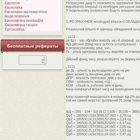
Екологія
Розрахунки дадуть можливість одержання більш 
виробничої операції та необхідне ресурсне за
Економіка
У подальшому розрахунки будуть використані
Економіко-математичне
моделювання
Економічна географія
1. РОЗРАХУНОК необхідної кількості ОБЛА
Економічна теорія
Ергономіка
Розрахунок кількості одиниць обладнання на ко
, (1.1)
де tшт - час обробки виробу на i-й операції, хв
ФД-дійсний фонд часу роботи устаткування
Бесплатные рефераты
в розрахунковому році, час;
Пг - річна програма випуску виробів за планом
Дійсний фонд часу розраховують за формулою
, (1.2)
де Дк - кількість календарних днів на рік;
Двих-кількість вихідних днів на рік;
ДПР - кількість святкових днів у році;
ПВМ - тривалість зміни, год.;
КСМ - кількість робочих змін в день;
Кппр-коефіцієнт втрат часу на проведення пл
Кппр зазвичай знаходиться в межах від 2% до 
той же самий верстат зроблений 25 років тому 
ФД = (365 - 104 - 10) (8 (2 ((100 - 3)/100 = 3895
Qp1 = 180500 (3,6/(3895,52 (60) = 2,78 од.
Qp2 = 180500 (4,2/(3895,52 (60) = 3,24 од.
Qp3 = 180500 (5,8/(3895,52560) = 4,47 од.
Qp4 = 180500 (3,7/(3911,04 (60) = 2,85 од.
Qp5 = 180500 (5,1/(3911,04 (60) = 3,93 од.
Qp6 = 180500 (4,5/(3911,04 (60) = 3,47 од.