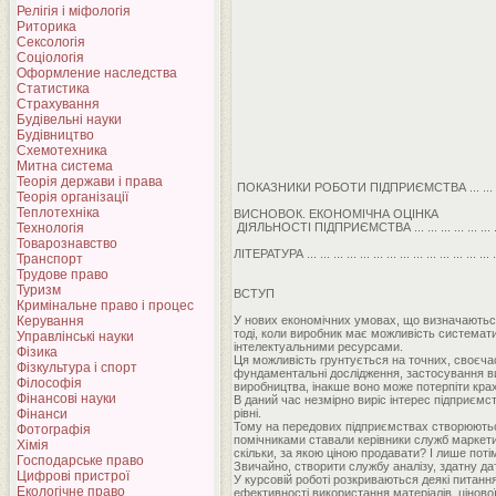
Релігія і міфологія
Риторика
Сексологія
Соціологія
Оформление наследства
Статистика
Страхування
Будівельні науки
Будівництво
Схемотехника
Митна система
Теорія держави і права
ПОКАЗНИКИ РОБОТИ ПІДПРИЄМСТВА ... ... ... ... ..
Теорія організації
Теплотехніка
ВИСНОВОК. ЕКОНОМІЧНА ОЦІНКА
Технологія
ДІЯЛЬНОСТІ ПІДПРИЄМСТВА ... ... ... ... ... ... ... ... .
Товарознавство
ЛІТЕРАТУРА ... ... ... ... ... ... ... ... ... ... ... ... ... ... ... 
Транспорт
Трудове право
Туризм
ВСТУП
Кримінальне право і процес
Керування
У нових економічних умовах, що визначаються
тоді, коли виробник має можливість системати
Управлінські науки
інтелектуальними ресурсами.
Фізика
Ця можливість грунтується на точних, своєчас
Фізкультура і спорт
фундаментальні дослідження, застосування ви
Філософія
виробництва, інакше воно може потерпіти крах,
Фінансові науки
В даний час незмірно виріс інтерес підприємс
Фінанси
рівні.
Тому на передових підприємствах створюються 
Фотографія
помічниками ставали керівники служб маркети
Хімія
скільки, за якою ціною продавати? І лише пот
Господарське право
Звичайно, створити службу аналізу, здатну дат
Цифрові пристрої
У курсовій роботі розкриваються деякі питанн
Екологічне право
ефективності використання матеріалів, цінової