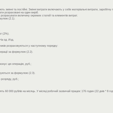
ть змінні та постійні. Змінні витрати включають у себе матеріальні витрати, заробітну 
рати розраховані на один виріб.
 розрахувати величину окремих статей та елементів витрат.
мулою (2.1).
;
т (2%).
 На од. Изд.
тників розраховуються у наступному порядку:
ерації за формулою (2.2).
конує цю операцію, руб.;
овуються за формулою (2.3).
 розряду, руб.;
.
 60 000 рублів на місяць. У місяці робочий зазвичай працює 176 годин (22 днів * 8 год.