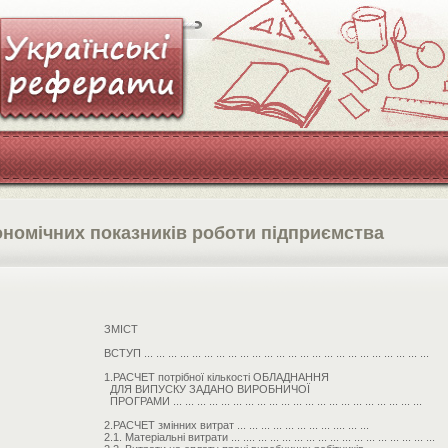
ономічних показників роботи підприємства
ЗМІСТ
ВСТУП ... ... ... ... ... ... ... ... ... ... ... ... ... ... ... ... ... ... ... ... ... ... ... ...
1.РАСЧЕТ потрібної кількості ОБЛАДНАННЯ
ДЛЯ ВИПУСКУ ЗАДАНО ВИРОБНИЧОЇ
ПРОГРАМИ ... ... ... ... ... ... ... ... ... ... ... ... ... ... ... ... ... ... ... ... ...
2.РАСЧЕТ змінних витрат ... ... ... ... ... ... ... ... .... ... ...
2.1. Матеріальні витрати ... .... ... ... ... ... ... ... ... ... ... ... ... ... ... ... ...