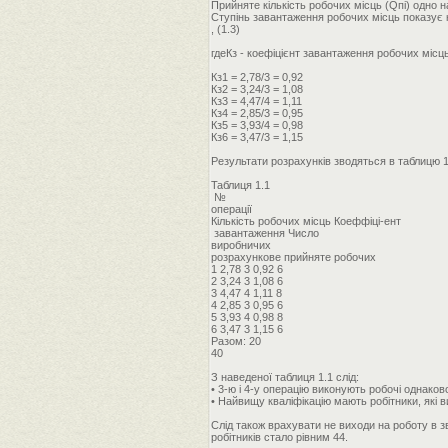
Прийняте кількість робочих місць (Qпi) одно 
Ступінь завантаження робочих місць показує 
, (1.3)
гдеКз - коефіцієнт завантаження робочих місць
Кз1 = 2,78/3 = 0,92
Кз2 = 3,24/3 = 1,08
Кз3 = 4,47/4 = 1,11
Кз4 = 2,85/3 = 0,95
Кз5 = 3,93/4 = 0,98
Кз6 = 3,47/3 = 1,15
Результати розрахунків зводяться в таблицю 1
Таблиця 1.1
№
операції
Кількість робочих місць Коеффіці-ент
завантаження Число
виробничих
розрахункове прийняте робочих
1 2,78 3 0,92 6
2 3,24 3 1,08 6
3 4,47 4 1,11 8
4 2,85 3 0,95 6
5 3,93 4 0,98 8
6 3,47 3 1,15 6
Разом: 20
40
З наведеної таблиця 1.1 слід:
• 3-ю і 4-у операцію виконують робочі однаков
• Найвищу кваліфікацію мають робітники, які 
Слід також врахувати не виходи на роботу в з
робітників стало рівним 44.