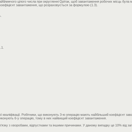
найближчого цілого числа при округленні Qpiтак, щоб завантаження робочих місць була
коефіцієнт завантаження, що розраховується за формулою (1.3).
.
.1.
ої кваліфікації. Робітники, що виконують 3-ю операцію мають найбільший коефіцієнт зава
виконують 6-у операцію, тому в них найвищий коефіцієнт завантаження.
в'язку з хворобами, відпустками та іншими причинами. У даному випадку це 10% від заг