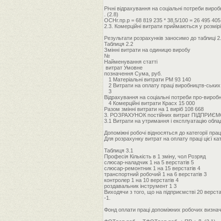
Річні відрахування на соціальні потреби виро
. (2.8)
ОСНг.пр.р = 68 819 235 * 38,5/100 = 26 495 405
2.3. Комерційні витрати приймаються у розмірі
Результати розрахунків заносимо до таблиці 2.
Таблиця 2.2
Змінні витрати на одиницю виробу
№
Найменування статті
витрат Умовне
позначення Сума, руб.
1 Матеріальні витрати РМ 93 140
2 Витрати на оплату праці виробництв-ських 
3
Відрахування на соціальні потреби про-вироб
4 Комерційні витрати Красх 15 000
Разом змінні витрати на 1 виріб 108 668
3. РОЗРАХУНОК постійних витрат ПІДПРИЄ
3.1 Витрати на утримання і експлуатацію обл
Допоміжні робочі відносяться до категорії пр
Для розрахунку витрат на оплату праці цієї кат
Таблиця 3.1
Професія Кількість в 1 зміну, чол Розряд
слюсар-наладчик 1 на 5 верстатів 5
слюсар-ремонтник 1 на 15 верстатів 4
транспортний робочий 1 на 6 верстатів 3
контролер 1 на 10 верстатів 4
роздавальник інструмент 1 3
Виходячи з того, що на підприємстві 20 верста
-1.
Фонд оплати праці допоміжних робочих визнача