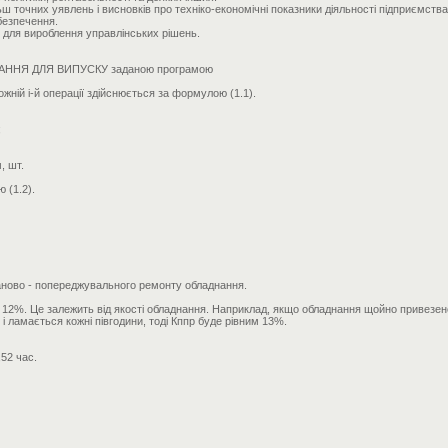
точних уявлень і висновків про техніко-економічні показники діяльності підприємства. 
безпечення.
 для вироблення управлінських рішень.
ДНАННЯ ДЛЯ ВИПУСКУ заданою програмою
жній i-й операції здійснюється за формулою (1.1).
;
, шт.
 (1.2).
аново - попереджувального ремонту обладнання.
12%. Це залежить від якості обладнання. Наприклад, якщо обладнання щойно привезено 
і ламається кожні півгодини, тоді Кппр буде рівним 13%.
,52 час.