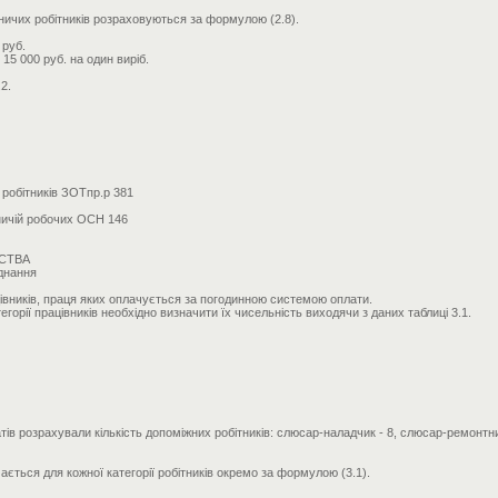
бничих робітників розраховуються за формулою (2.8).
 руб.
 15 000 руб. на один виріб.
2.
робітників ЗОТпр.р 381
ничій робочих ОСН 146
МСТВА
аднання
ацівників, праця яких оплачується за погодинною системою оплати.
егорії працівників необхідно визначити їх чисельність виходячи з даних таблиці 3.1.
тів розрахували кількість допоміжних робітників: слюсар-наладчик - 8, слюсар-ремонтник
ється для кожної категорії робітників окремо за формулою (3.1).