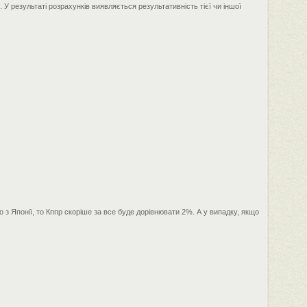
У результаті розрахунків виявляється результативність тієї чи іншої
з Японії, то Кппр скоріше за все буде дорівнювати 2%. А у випадку, якщо