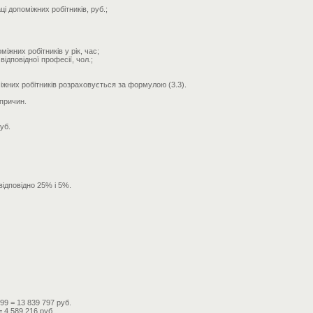
 допоміжних робітників, руб.;
жних робітників у рік, час;
відповідної професії, чол.;
жних робітників розраховується за формулою (3.3).
 причин.
уб.
відповідно 25% і 5%.
99 = 13 839 797 руб.
 4 589 216 руб.