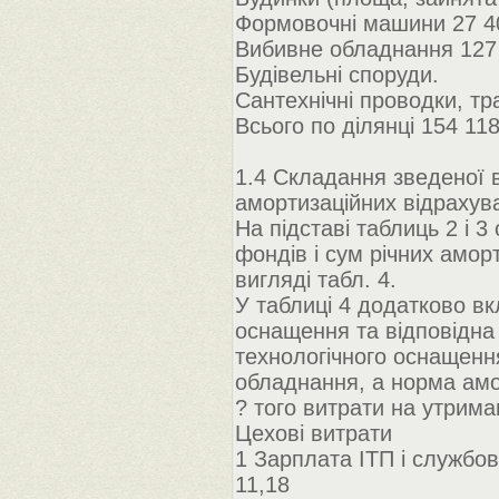
Формовочні машини 27 40
Вибивне обладнання 127 
Будівельні споруди.
Сантехнічні проводки, тр
Всього по ділянці 154 11
1.4 Складання зведеної в
амортизаційних відрахув
На підставі таблиць 2 і 
фондів і сум річних амор
вигляді табл. 4.
У таблиці 4 додатково вк
оснащення та відповідна
технологічного оснащення
обладнання, а норма амо
? того витрати на утрима
Цехові витрати
1 Зарплата ІТП і службов
11,18