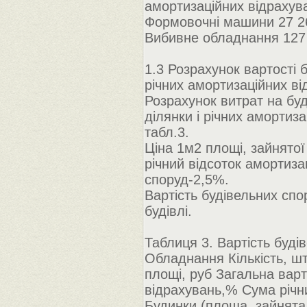
амортизаційних відрахува
Формовочні машини 27 26
Вибивне обладнання 127 
1.3 Розрахунок вартості б
річних амортизаційних ві
Розрахунок витрат на буд
ділянки і річних амортиз
табл.3.
Ціна 1м2 площі, зайнято
річний відсоток амортиза
споруд-2,5%.
Вартість будівельних спо
будівлі.
Таблиця 3. Вартість будів
Обладнання Кількість, ш
площі, руб Загальна варт
відрахувань,% Сума річн
Будинки (площа, зайнята