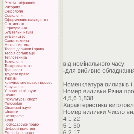
Релігія і міфологія
Риторика
Сексологія
Соціологія
Оформление наследства
Статистика
Страхування
Будівельні науки
Будівництво
Схемотехника
Митна система
Теорія держави і права
Теорія організації
Теплотехніка
Технологія
від номінального часу;
Товарознавство
-для вибивне обладнання
Транспорт
Трудове право
Туризм
Кримінальне право і процес
Номенклатура виливків і
Керування
Номер виливки Річна про
Управлінські науки
Фізика
4,5,6 1,838
Фізкультура і спорт
Філософія
Характеристика виготовл
Фінансові науки
Номер виливки Число вил
Фінанси
Фотографія
4 1 22
Хімія
Господарське право
5 1 30
Цифрові пристрої
6 2 17
Екологічне право