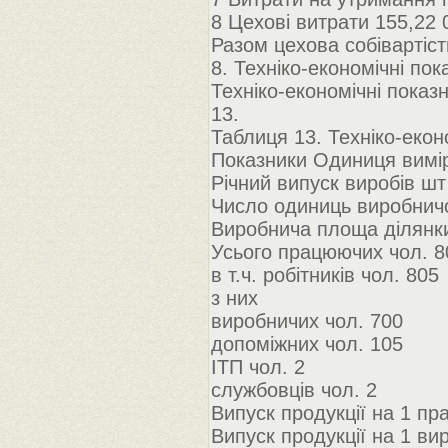
8 Цехові витрати 155,22 
Разом цехова собівартіст
8. Техніко-економічні пок
Техніко-економічні показ
13.
Таблиця 13. Техніко-екон
Показники Одиниця вимі
Річний випуск виробів ш
Число одиниць виробнич
Виробнича площа ділянк
Усього працюючих чол. 8
в т.ч. робітників чол. 805
з них
виробничих чол. 700
допоміжних чол. 105
ІТП чол. 2
службовців чол. 2
Випуск продукції на 1 п
Випуск продукції на 1 ви