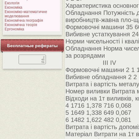
Екологія
Характеристика основног
Економіка
Обладнання Потужність д
Економіко-математичне
моделювання
виробництв-жавна пло-ща
Економічна географія
Економічна теорія
Формовочні машини 35 6
Ергономіка
Вибивне устаткування 240
Норми чисельності і квал
Бесплатные рефераты
Обладнання Норма чисель
за розрядами
III IV
Формовочні машини 2 1 
Вибивне обладнання 2 2 
Витрата і вартість металу 
Номер виливки Витрата ме
Відходи на 1т виливків, кг
4 1716 1,378 716 0,068
5 1649 1,338 649 0,067
6 1482 1,622 482 0,081
Витрата і вартість допом
Матеріал Витрати на 1т в