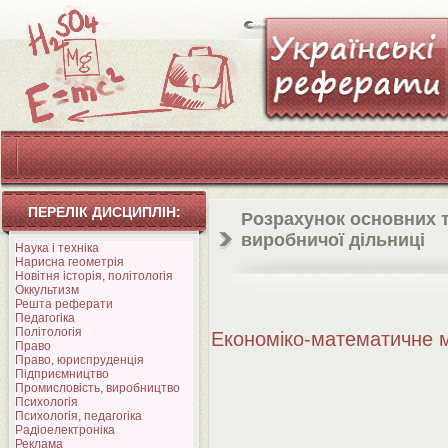
ПЕРЕЛІК ДИСЦИПЛІН:
Розрахунок основних т
виробничої дільниці
Наука і техніка
Нарисна геометрія
Новітня історія, політологія
Оккультизм
Решта реферати
Педагогіка
Політологія
Економіко-математичне
Право
Право, юриспруденція
Підприємництво
Промисловість, виробництво
Психологія
Психологія, педагогіка
Радіоелектроніка
Реклама