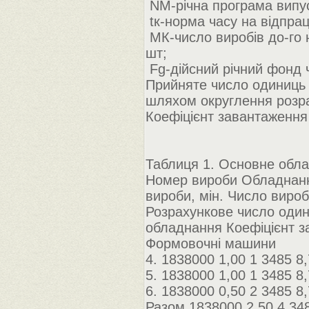
NM-річна програма випу
tк-норма часу на відпрац
MК-число виробів до-го
шт;
Fg-дійсний річний фонд ч
Прийняте число одиниць i
шляхом округлення розра
Коефіцієнт завантаження
Таблиця 1. Основне обла
Номер вироби Обладнанн
вироби, мін. Число вироб
Розрахункове число оди
обладнання Коефіцієнт 
Формовочні машини
4. 1838000 1,00 1 3485 8,
5. 1838000 1,00 1 3485 8,
6. 1838000 0,50 2 3485 8,
Разом 1838000 2,50 4 348