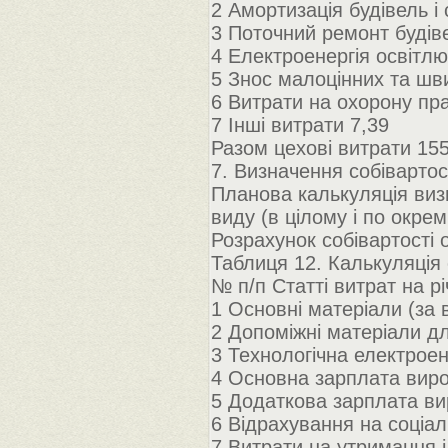
2 Амортизація будівель і
3 Поточний ремонт будіве
4 Електроенергія освітл
5 Знос малоцінних та шв
6 Витрати на охорону пра
7 Інші витрати 7,39
Разом цехові витрати 15
7. Визначення собівартост
Планова калькуляція визн
виду (в цілому і по окрем
Розрахунок собівартості 
Таблиця 12. Калькуляція 
№ п/п Статті витрат на рі
1 Основні матеріали (за
2 Допоміжні матеріали дл
3 Технологічна електроен
4 Основна зарплата виро
5 Додаткова зарплата вир
6 Відрахування на соціа
7 Витрати на утримання 