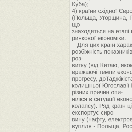
Куба);
4) країни східної Єв
(Польща, Угорщина, Ро
що
знаходяться на етапі
ринкової економіки.
Для цих країн харак
розбіжність показникі
роз-
витку (від Китаю, як
вражаючі темпи еконо
прогресу, доТаджікіст
колишньої Югославії і 
різних причин опи-
ніліся в ситуації екон
колапсу). Ряд країн ці
експортує сиро
вину (нафту, електро
вугілля - Польща, Рос