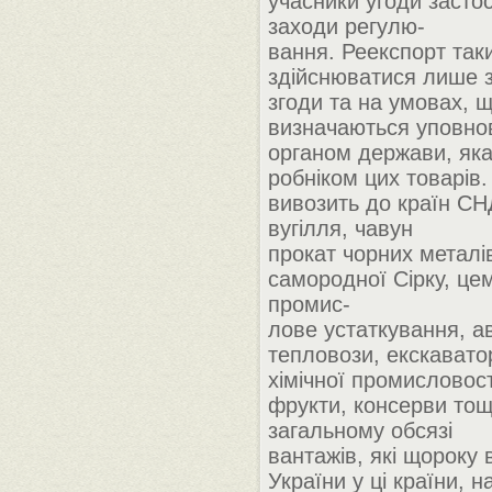
учасники угоди засто
заходи регулю-
вання. Реекспорт так
здійснюватися лише 
згоди та на умовах, 
визначаються уповн
органом держави, яка
робніком цих товарів.
вивозить до країн СН
вугілля, чавун
прокат чорних металів
самородної Сірку, цем
промис-
лове устаткування, а
тепловози, екскавато
хімічної промисловості
фрукти, консерви тощ
загальному обсязі
вантажів, які щороку 
України у ці країни, 