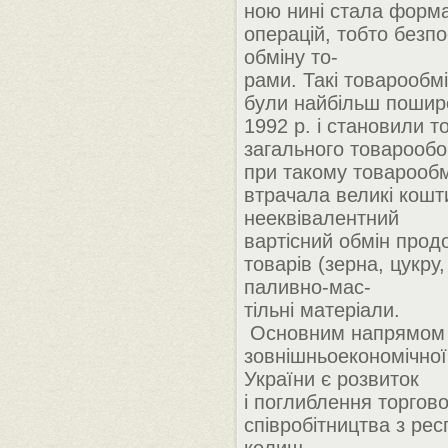
ною нині стала форм
операцій, тобто безп
обміну то-
рами. Такі товарообмі
були найбільш пошире
1992 р. і становили 
загального товарообо
при такому товарообм
втрачала великі кошт
нееквівалентний
вартісний обмін прод
товарів (зерна, цукру,
паливно-мас-
тільні матеріали.
Основним напрямом
зовнішньоекономічної
України є розвиток
і поглиблення торгов
співробітництва з рес