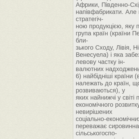
Африки, Південно-Схід
напівфабрикати. Але
стратегіч-
ною продукцією, яку 
група країн (країни Пе
бли-
зького Сходу, Лівія, Ні
Венесуела) і яка забе
левову частку ін-
валютних надходжень
6) найбідніші країни 
належать до країн, щ
розвиваються), у
яких найнижчі у світі
економічного розвитку
невирішених
соціально-економічни
переважає сировинна
сільськогоспо-