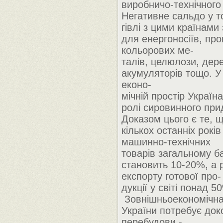
виробничо-технічного
Негативне сальдо у т
гівлі з цими країнами
для енергоносіїв, про
кольорових ме-
талів, целюлози, дере
акумуляторів тощо. У
еконо-
мічній простір Україн
ролі сировинного при
Доказом цього є те, 
кількох останніх років
машинно-технічних
товарів загальному б
становить 10-20%, а 
експорту готової про-
дукції у світі понад 5
Зовнішньоекономічна 
України потребує док
перебудови -