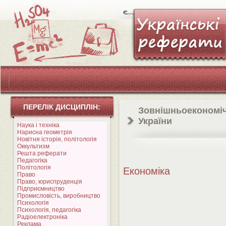
ПЕРЕЛІК ДИСЦИПЛІН:
Зовнішньоекономіч
України
Наука і техніка
Нарисна геометрія
Новітня історія, політологія
Оккультизм
Решта реферати
Педагогіка
Політологія
Економіка
Право
Право, юриспруденція
Підприємництво
Промисловість, виробництво
Психологія
Психологія, педагогіка
Радіоелектроніка
Реклама