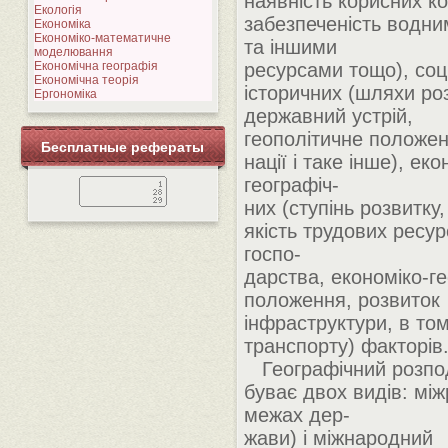
наявність корисних к
Екологія
забезпеченість водн
Економіка
Економіко-математичне
та іншими
моделювання
Економічна географія
ресурсами тощо), соц
Економічна теорія
історичних (шляхи роз
Ергономіка
державний устрій,
геополітичне положен
Бесплатные рефераты
нації і таке інше), еко
географіч-
них (ступінь розвитку, 
якість трудових ресур
госпо-
дарства, економіко-г
положення, розвиток
інфраструктури, в том
транспорту) факторів
Географічний розпод
буває двох видів: мі
межах дер-
жави) і міжнародний