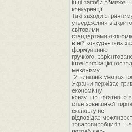
інші засоби обмежен
конкуренції.
Такі заходи сприятим
утвердження відкритої
світовими
стандартами економі
в ній конкурентних за
формуванню
гручкого, зорієнтован
інтенсифікацію госпо
механізму.
У нинішніх умовах г
України пержіває три
економічну
кризу, що негативно в
стан зовнішньої торгі
експорту не
відповідає можливос
товаровиробників і н
потреб дер-