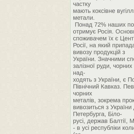
частку
мають коксівне вугілля
метали.
Понад 72% наших по
отримує Росія. Осно
споживачем їх є Цен
Росії, на який припад
вивозу продукцій з
України. Значними с
залізної руди, чорних 
над-
ходять з України, є П
Північний Кавказ. Пев
чорних
металів, зокрема прок
вивозиться з України
Петербурга, Біло-
русі, держав Балтії, 
- в усі республіки к