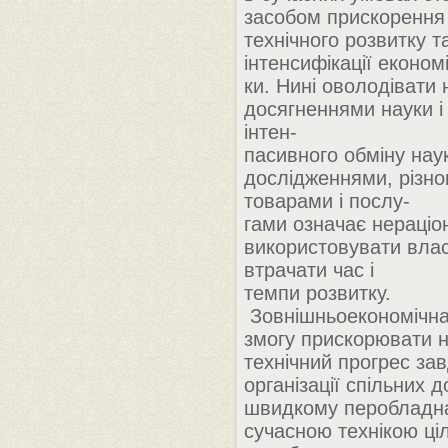
засобом прискорення
технічного розвитку т
інтенсифікації економі
ки. Нині оволодівати
досягненнями науки і 
інтен-
пасивного обміну на
дослідженнями, різн
товарами і послу-
гами означає нераціо
використовувати влас
втрачати час і
темпи розвитку.
Зовнішньоекономічна 
змогу прискорювати н
технічний прогрес за
організації спільних 
швидкому перобладн
сучасною технікою ціл