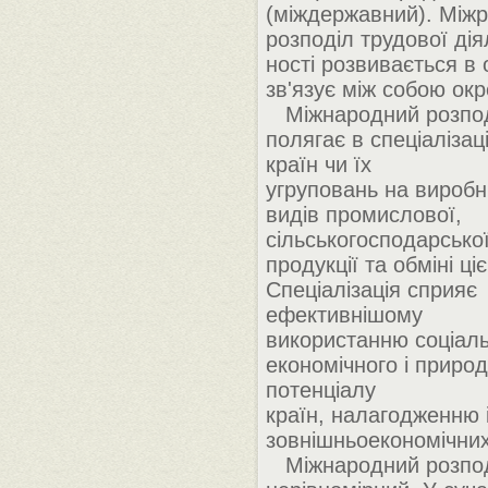
(міждержавний). Між
розподіл трудової дія
ності розвивається в о
зв'язує між собою окре
Міжнародний розпод
полягає в спеціалізац
країн чи їх
угруповань на виробн
видів промислової,
сільськогосподарсько
продукції та обміні ц
Спеціалізація сприяє
ефективнішому
використанню соціал
економічного і приро
потенціалу
країн, налагодженню і
зовнішньоекономічних 
Міжнародний розпод