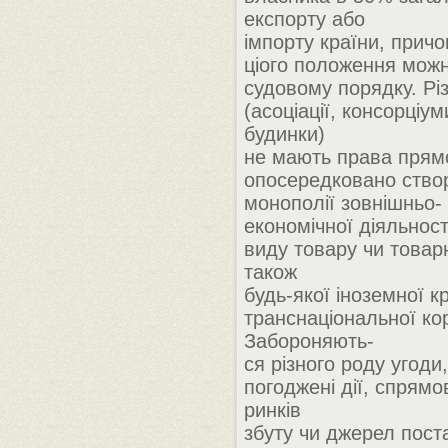
експорту або
імпорту країни, прич
ціого положення мож
судовому порядку. Різ
(асоціації, консорціум
будинки)
не мають права прям
опосередковано ство
монополії зовнішньо-
економічної діяльност
виду товару чи товарн
також
будь-якої іноземної к
транснаціональної ко
Забороняють-
ся різного роду угоди
погоджені дії, спрямо
ринків
збуту чи джерел пост