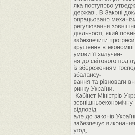
яка поступово утведж
державі. В Законі до
опрацьовано механіз
регулювання зовнішн
діяльності, який пови
забезпечити прогресив
зрушення в економіці
умови її залучен-
ня до світового поділ
із збереженням госпо
збалансу-
вання та рівноваги в
ринку України.
Кабінет Міністрів Укр
зовнішньоекономічну 
відповід-
але до законів Україн
забезпечує виконанн
угод,