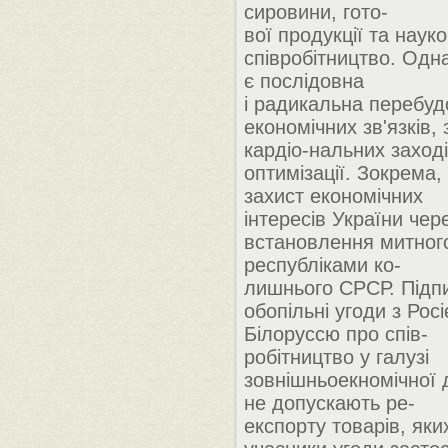
сировини, гото-
вої продукції та наук
співробітництво. Одн
є послідовна
і радикальна перебуд
економічних зв'язків,
кардіо-нальних заході
оптимізації. Зокрема
захист економічних
інтересів України чер
встановлення митного
республіками ко-
лишнього СРСР. Підп
обопільні угоди з Рос
Білоруссю про спів-
робітництво у галузі
зовнішньоекномічної д
не допускають ре-
експорту товарів, яки