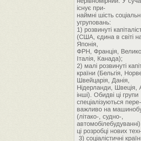
нерівномірний. У суча
існує при-
наймні шість соціаль
угруповань:
1) розвинуті капіталіс
(США, єдина в світі 
Японія,
ФРН, Франція, Велико
Італія, Канада);
2) малі розвинуті капі
країни (Бельгія, Норве
Швейцарія, Данія,
Нідерланди, Швеція, 
інші). Обидві ці групи
спеціалізуються пере
важливо на машинобу
(літако-, судно-,
автомобілебудуванні),
ці розробці нових тех
3) соціалістичні краї