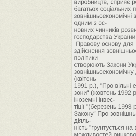
виробництв, сприяє р
багатьох соціальних 
зовнішньоекономічні з
одним з ос-
новних чинників розв
господарства України
Правову основу для 
здійснення зовнішньо
політики
створюють Закони Ук
зовнішньоекономічну 
(квітень
1991 р.), "Про вільні 
зони" (жовтень 1992 р
іноземні інвес-
тіції "(березень 1993 
Закону" Про зовнішнь
діяль-
ність "грунтується на
можливостей ринкової