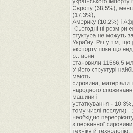
українського імпорту
Європу (68,5%), менш
(17,3%),
Америку (10,2%) і Аф
Сьогодні ні розміри ек
стуктура не можуть з
Україну. Річ у тім, що
експорту поки що нед
р.. вони
становили 11566,5 м
У його структурі найб
мають
сировина, матеріали 
народного споживання
машини і
устаткування - 10,3%,
тому числі послуги) -
необхідно переорієнт
з первинної сировини
техніку й технологію,