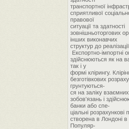
транспортної інфраст
сприятливої соціально
правової
ситуації та здатності
зовнішньоторгових орг
інших виконавчих
структур до реалізації
Експортно-імпортні о
здійснюються як на в
так і у
формі клірингу. Клірін
безготівкових розрахун
грунтуються-
ся на заліку взаємних
зобов'язань і здійсню
банки або спе-
ціальні розрахункові
створена в Лондоні в 
Популяр-