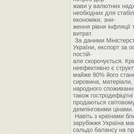
жави у валютних над
необхідних для стабілі
економіки, зни-
ження рівня інфляції
витрат.
За даними Міністерст
України, експорт за о
постій-
але скорочується. Крі
неефективно є структ
майже 90% його стан
сировина, матеріали,
народного споживанн
також гостродефіцітні
продаються світовому
демпінговими цінами.
Навіть з країнами бл
зарубіжжя Україна ма
сальдо балансу на п