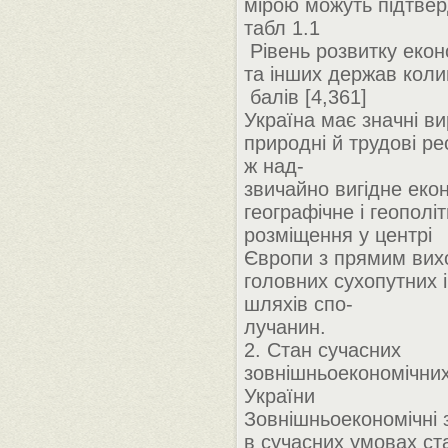
мірою можуть підтверд
табл 1.1
Рівень розвитку екон
та інших держав кол
балів [4,361]
Україна має значні ви
природні й трудові ре
ж над-
звичайно вигідне екон
географічне і геополі
розміщення у центрі
Європи з прямим вих
головних сухопутних 
шляхів спо-
лучанин.
2. Стан сучасних
зовнішньоекономічних 
України
Зовнішньоекономічні з
в сучасних умовах ст