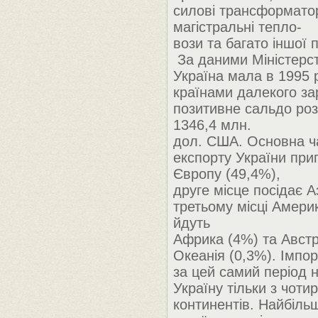
силові трансформато
магістральні тепло-
вози та багато іншої п
За даними Міністерст
Україна мала в 1995 р.
країнами далекого за
позитивне сальдо ро
1346,4 млн.
дол. США. Основна ч
експорту України при
Європу (49,4%),
друге місце посідає А
третьому місці Америк
йдуть
Африка (4%) та Австр
Океанія (0,3%). Імпор
за цей самий період 
Україну тільки з чоти
континентів. Найбіль