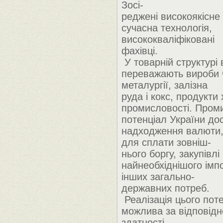
Зосі-
реджені високоякісне
сучасна технологія,
висококваліфіковані
фахівці.
У товарній структурі 
переважають вироби 
металургії, залізна
руда і кокс, продукти
промисловості. Пром
потенціал України до
надходження валюти,
для сплати зовніш-
нього боргу, закупівлі
найнеобхіднішого імп
інших загально-
державних потреб.
Реалізація цього пот
можлива за відповідн
здатності