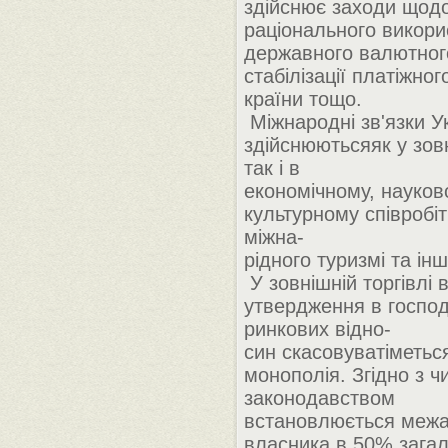
здійснює заходи щод
раціонального викори
державного валютног
стабілізації платіжно
країни тощо.
Міжнародні зв'язки У
здійснюютьсяяк у зовн
так і в
економічному, науково
культурному співробіт
міжна-
рідного туризмі та ін
У зовнішній торгівлі
утвердження в господ
ринкових відно-
син скасовуватіметьс
монополія. Згідно з 
законодавством
встановлюється межа
власника в 50% загал