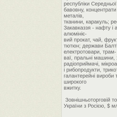
республіки Середньої А
бавовну, концентрати
металів,
тканини, каракуль; ре
Закавказзя - нафту і
алюмініє-
вий прокат, чай, фрук
тютюн; держави Балті
електротовари, трам-
ваї, пральні машини,
радіоприймачі, мікро
і рибопродукти, трикот
галантерейні вироби т
широкого
вжитку.
Зовнішньоторговій то
України з Росією, $ мл