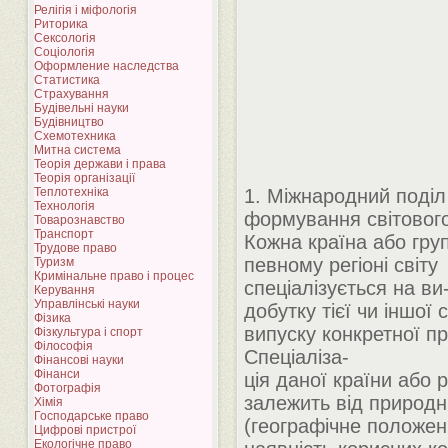
Релігія і міфологія
Риторика
Сексологія
Соціологія
Оформление наследства
Статистика
Страхування
Будівельні науки
Будівництво
Схемотехника
Митна система
Теорія держави і права
Теорія організації
Теплотехніка
1. Міжнародний поділ
Технологія
формування світовог
Товарознавство
Транспорт
Кожна країна або груп
Трудове право
певному регіоні світу
Туризм
Кримінальне право і процес
спеціалізується на ви
Керування
Управлінські науки
добутку тієї чи іншої
Фізика
випуску конкретної пр
Фізкультура і спорт
Філософія
Спеціаліза-
Фінансові науки
Фінанси
ція даної країни або р
Фотографія
залежить від природн
Хімія
Господарське право
(географічне положен
Цифрові пристрої
Екологічне право