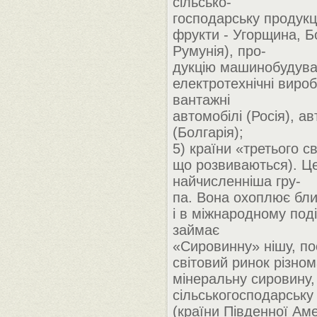
сільсько-
господарську продукці
фрукти - Угорщина, Б
Румунія), про-
дукцію машинобудува
електротехнічні виро
вантажні
автомобілі (Росія), а
(Болгарія);
5) країни «третього св
що розвиваються). Ц
найчисленніша гру-
па. Вона охоплює бли
і в міжнародному поді
займає
«Сировинну» нішу, п
світовий ринок різном
мінеральну сировину,
сільськогосподарську
(країни Південної Ам