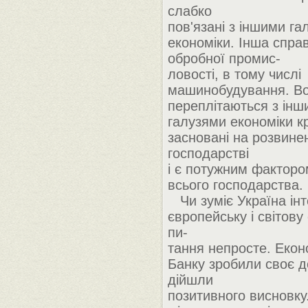
слабко
пов'язані з іншими га
економіки. Інша справ
обробної промис-
ловості, в тому числі
машинобудування. Во
переплітаються з інш
галузями економіки кр
засновані на розвине
господарстві
і є потужним факторо
всього господарства.
Чи зуміє Україна інт
європейську і світову
пи-
тання непросте. Екон
Банку зробили своє д
дійшли
позитивного висновку