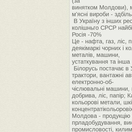
(за
винятком Молдови), м
м'ясні вироби - здбіл
В Україну з інших рес
колішньго СРСР найб
Росія -70%
Це - нафта, газ, ліс, п
деякімаркі чорних і к
металів, машини,
устаткування та інша 
Білорусь постачає в 
трактори, вантажні ав
електронно-об-
чіслювальні машини, 
добрива, ліс, папір; К
кольорові метали, шкі
концентратікольоровіх
Молдова - продукцію
прладобудування, ви
промисловості, килим