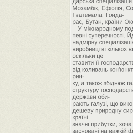
дарська спеціалізація
Мозамбік, Ефіопія, Со
Гватемала, Гонда-
рас, Бутан, країни Оке
У міжнародному поді
певні суперечності. Й
надмірну спеціалізаці
виробництві кількох в
оскільки це
ставити її господарст
від коливань кон'юнкт
рин-
ку, а також збіднює г
структуру господарст
держави оби-
рають галузі, що вик
дешеву природну сир
країні
значні прибутки, хоча
засновані на важкій фі