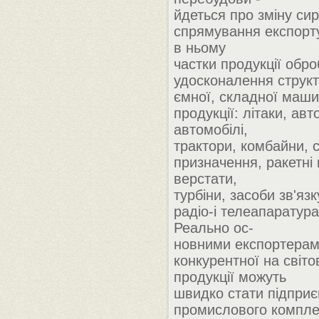
йдеться про зміну си
спрямування експорт
в ньому
частки продукції обро
удосконалення структ
ємної, складної маши
продукції: літаки, авт
автомобілі,
трактори, комбайни, с
призначення, ракетні
верстати,
турбіни, засоби зв'язк
радіо-і телеапаратур
Реально ос-
новними експортера
конкурентної на світ
продукції можуть
швидко стати підприє
промислового комплек