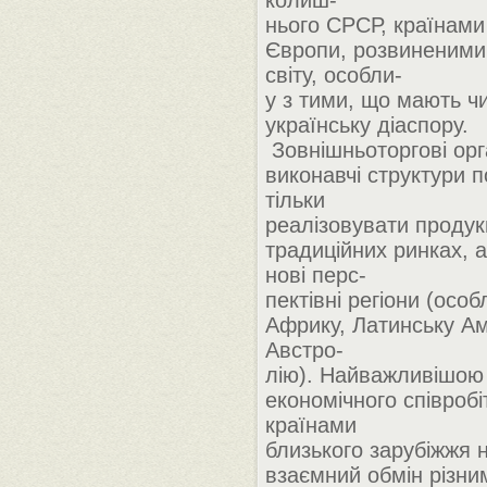
колиш-
нього СРСР, країнами
Європи, розвиненими
світу, особли-
у з тими, що мають ч
українську діаспору.
Зовнішньоторгові орга
виконавчі структури п
тільки
реалізовувати продук
традиційних ринках, 
нові перс-
пектівні регіони (особ
Африку, Латинську Ам
Австро-
лію). Найважливішо
економічного співробі
країнами
близького зарубіжжя н
взаємний обмін різн