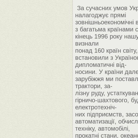
За сучасних умов Ук
налагоджує прямі
зовнішньоекономічні 
з багатьма країнами св
кінець 1996 року наш
визнали
понад 160 країн світу,
встановили з Україн
дипломатичні від-
носини. У країни дал
зарубіжжя ми постав
трактори, за-
лізну руду, устаткува
гірничо-шахтового, бу
електротехніч-
них підприємств, зас
автоматизації, обчис
техніку, автомобілі,
прокатні стани, океан