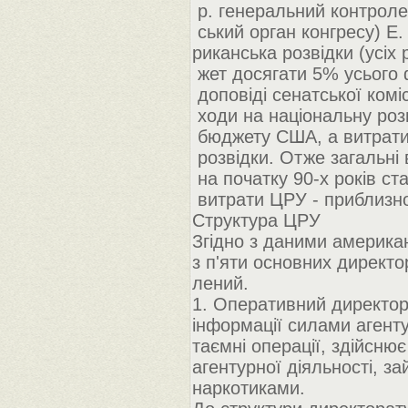
р. генеральний контроле
ський орган конгресу) Е.
риканська розвідки (усіх
жет досягати 5% усього 
доповіді сенатської комі
ходи на національну роз
бюджету США, а витрати
розвідки. Отже загальні 
на початку 90-х років с
витрати ЦРУ - приблизн
Структура ЦРУ
Згідно з даними америка
з п'яти основних директор
лений.
1. Оперативний директор
інформації силами агенту
таємні операції, здійсню
агентурної діяльності, з
наркотиками.