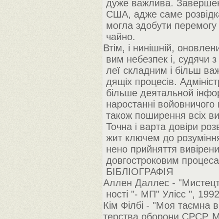
дуже важлива. Завершенн
США, адже саме розвідка
могла здобути перемогу в
чайно.
Втім, і нинішній, оновлен
вим небезпек і, судячи з 
леї складним і більш ва
дящіх процесів. Адмініст
більше деятальной інформ
наростанні войовничого н
також поширення всіх ви
Точна і варта довіри роз
жит ключем до розуміння 
нено прийняття вивірених
довгостроковим процесам 
БІБЛІОГРАФІЯ
Аллен Даллес - "Мистецтв
ності "- МП" Улісс ", 199
Кім Філбі - "Моя таємна в
терства оборони СРСР, М