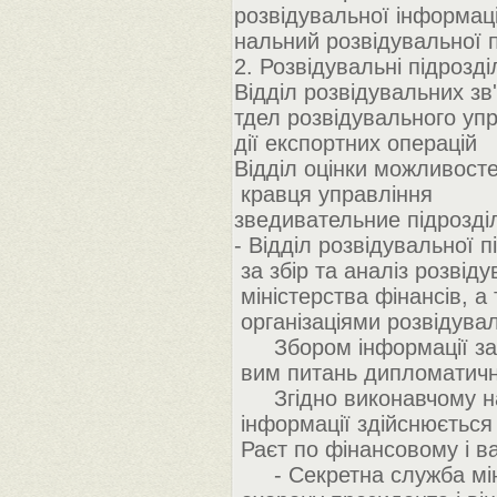
розвідувальної інформаці
нальний розвідувальної
2. Розвідувальні підрозді
Відділ розвідувальних зв'
тдел розвідувального упр
дії експортних операцій
Відділ оцінки можливосте
кравця управління
зведивательние підрозді
- Відділ розвідувальної п
за збір та аналіз розвід
міністерства фінансів, а
організаціями розвідувал
Збором інформації за 
вим питань дипломатичн
Згідно виконавчому нак
інформації здійснюється
Раєт по фінансовому і 
- Секретна служба мініс