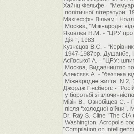
Хайнц Фельфе - "Мемуари
політичної літератури, 1
Макгеффін Вільям і Нолл 
Москва, "Міжнародні від
Яковлєв Н.М. - "ЦРУ про
Дія ", 1983
Кузнєцов В.С. - "Керівник
1947-1987рр. Душанбе, 
Асіївської А. - "ЦРУ: шпи
Москва, Видавництво пол
Алексєєв А. - "безпека ві
Міжнародне життя, N 2, 
Джордж Гінсбергс - "Росі
у боротьбі зі злочинністю
Мізін В., Ознобіщев С. -
після "холодної війни". 
Dr. Ray S. Cline "The CI
Washington, Acropolis boo
"Compilation on intelligenc