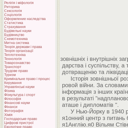
Релігія і міфологія
Риторика
Сексологія
Соціологія
Оформление наследства
Статистика
Страхування
Будівельні науки
Будівництво
Схемотехника
Митна система
Теорія держави і права
Теорія організації
Теплотехніка
зовнішніх і внутрішніх за
Технологія
Товарознавство
дарства і суспільству, а 
Транспорт
Трудове право
дотвращенію та ліквідаці
Туризм
Історія зовнішньої розв
Кримінальне право і процес
Керування
ровой війни. За словами 
Управлінські науки
інформація з інших країн
Фізика
Фізкультура і спорт
в результаті "надпланово
Філософія
Фінансові науки
аташе і дипломатів ".
Фінанси
У Нью-Йорку в 1940 році
Фотографія
Хімія
я1онний центр з питань 
Господарське право
Цифрові пристрої
я1Англію.я0 Вільям Стівен
Екологічне право