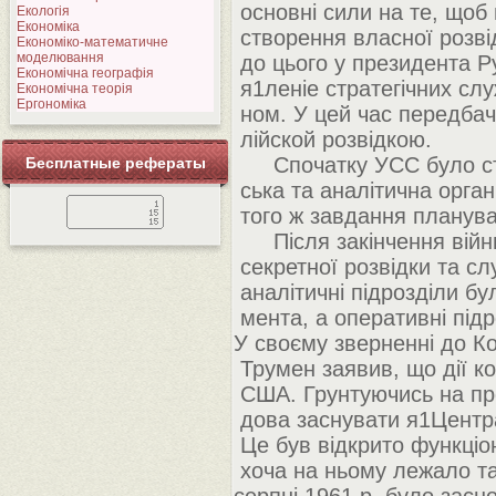
основні сили на те, щоб 
Екологія
Економіка
створення власної розві
Економіко-математичне
моделювання
до цього у президента Р
Економічна географія
я1леніе стратегічних слу
Економічна теорія
Ергономіка
ном. У цей час передбача
лійской розвідкою.
Спочатку УСС було ств
Бесплатные рефераты
ська та аналітична орган
того ж завдання плануват
Після закінчення війни 
секретної розвідки та сл
аналітичні підрозділи бу
мента, а оперативні підро
У своєму зверненні до К
Трумен заявив, що дії ко
США. Грунтуючись на про
дова заснувати я1Центра
Це був відкрито функціо
хоча на ньому лежало так