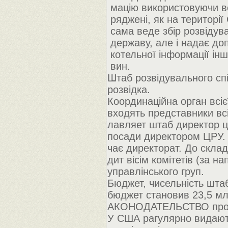
мацію використовуючи всі
ряджені, як на території
сама веде збір розвідува
державу, але і надає доп
котельної інформації інш
вин.
Штаб розвідувального сп
розвідка.
Координаційна орган всіє
входять представники вс
лавляет штаб директор це
посади директором ЦРУ. 
чає директорат. До скла
дит вісім комітетів (за н
управлінського груп.
Бюджет, чисельність штаб
бюджет становив 23,5 млн
АКОНОДАТЕЛЬСТВО про р
У США рагулярно видають