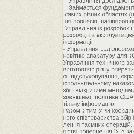
- Управління досліджень
- Займається фундамент
самих різних областях (ш
ня процесів, напівпровід
Управління із розробок і
розробці та експлуатаціє
інформації
- Управління радіоперехо
новітню апаратуру для зб
Управління технічного за
виготовляє різну операти
сі, підслуховування, скр
іспольнітельному наказо
збір відкритими методам
зовнішньої політики США,
тільну інформацію.
Разом з тим УРИ координ
ного співтовариства збір 
лення таємних операцій.
після повернення їх із 