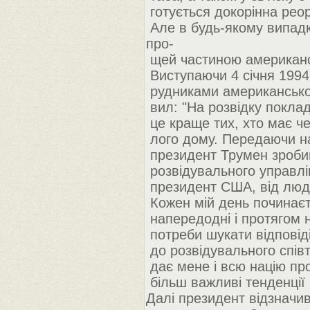
готується докорінна реор
Але в будь-якому випадк
про-
щей частиною американс
Виступаючи 4 січня 1994
рудниками американської
вил: "На розвідку поклад
це краще тих, хто має че
лого дому. Передаючи на
президент Трумен зробив
розвідувального управлін
президент США, від людин
Кожен мій день починаєть
напередодні і протягом н
потреби шукати відповіді
до розвідувального спів
дає мене і всю націю про
більш важливі тенденції в 
Далі президент відзначив: