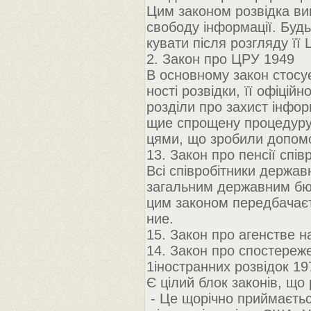
Цим законом розвідка вив
свободу інформації. Будь
кувати після розгляду її 
2. Закон про ЦРУ 1949
В основному закон стосу
ності розвідки, її офіційн
розділи про захист інфор
щие спрощену процедуру
цями, що зробили допом
13. Закон про пенсії спів
Всі співробітники держа
загальним державним бю
цим законом передбачаєт
ние.
15. Закон про агенстве н
14. Закон про спостереже
1іностранних розвідок 19
Є цілий блок законів, що
- Це щорічно приймаєтьс