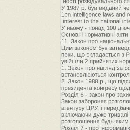
ності розвідувального сп
У 1987 р. був виданий че
1on intelligence laws and 
interest to the national in
У ньому - понад 100 діюч
Основні нормативні акти
11. Закон про національн
Цим законом був затверд
пеки, що складається з Р
увійшли 2 прийнятих нор
1. Закон про нагляд за р
встановлюються контроль
2. Закон 1988 р., що під
президента конгресу щод
Розділ 6 - закон про зах
Закон забороняє розголо
агентуру ЦРУ, і передбач
включаючи дуже тривалі 
розголошення будь-яким 
Розділ 7 - про інформац