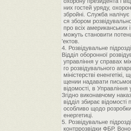
охорону президента і віце
них гостей уряду, охорон
збройні. Служба налічує 
ся збором розвідувальної
про всіх американських і 
можуть становити потенц
'ектов.
4. Розвідувальне підрозд
Відділ оборонної розвіду
управління у справах між
го розвідувального апара
міністерстві ененгетікі,
щении надавати письмовий
відомості, в Управління 
Згідно виконавчому нака
відділ збирає відомості 
особливо щодо розробки 
енергетиці.
5. Розвідувальне підрозд
контррозвідки ФБР. Воно