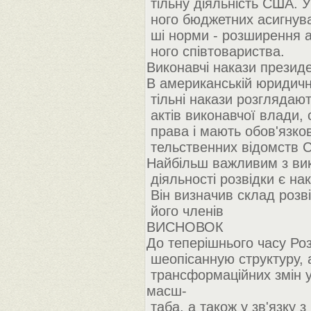
тільну діяльність США. У
ного бюджетних асигнува
ші норми - розширення а
ного співтовариства.
Виконавчі накази презид
В американській юридичній
тільні накази розглядаю
актів виконавчої влади,
права і мають обов'язков
тельственних відомств 
Найбільш важливим з вик
діяльності розвідки є нак
Він визначив склад розв
його членів
ВИСНОВОК
До теперішнього часу Ро
шеопісанную структуру, а
трансформаційних змін у 
масш-
таба, а також у зв'язку з