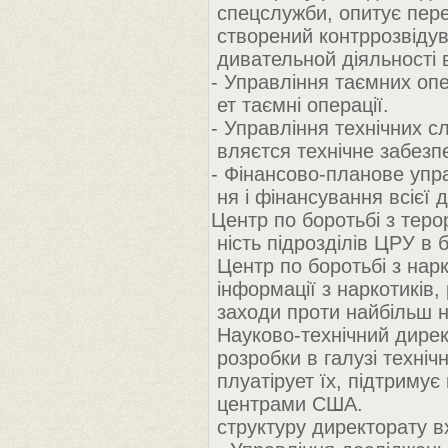
спецслужби, опитує переб
створений контррозвідув
дивательной діяльності 
- Управління таємних опе
ет таємні операції.
- Управління технічних с
вляєтся технічне забезп
- Фінансово-планове упр
ня і фінансування всієї д
Центр по боротьбі з теро
ність підрозділів ЦРУ в
Центр по боротьбі з нарк
інформації з наркотиків,
заходи проти найбільш не
Науково-технічний дирек
розробки в галузі технічн
плуатірует їх, підтриму
центрами США.
структуру директорату в