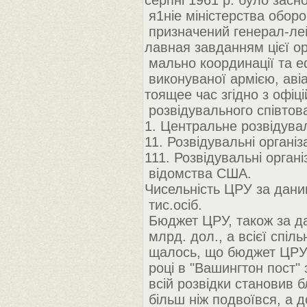
серпні 1961 р. було зас
я1ніе міністерства обор
призначений генерал-ле
лавная завданням цієї ор
мально координації та е
виконуваної армією, аві
тоящее час згідно з офіц
розвідувального співтова
1. Центральне розвідува
11. Розвідувальні органі
111. Розвідувальні органі
відомства США.
Чисельність ЦРУ за дани
тис.осіб.
Бюджет ЦРУ, також за да
млрд. дол., а всієї спіль
щалось, що бюджет ЦРУ 
році в "Вашингтон пост"
всій розвідки становив б
більш ніж подвоївся, а д