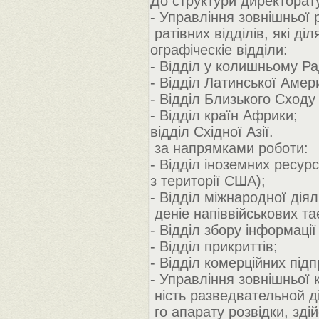
До структури директорат
- Управління зовнішньої р
ратівних відділів, які діл
ографіческіе відділи:
- Відділ у колишньому Ра
- Відділ Латинської Амер
- Відділ Близького Сходу 
- Відділ країн Африки;
відділ Східної Азії.
за напрямками роботи:
- Відділ іноземних ресур
з території США);
- Відділ міжнародної дія
деніе напіввійськових та
- Відділ збору інформації
- Відділ прикриттів;
- Відділ комерційних підп
- Управління зовнішньої 
ність разведвательной д
го апарату розвідки, зді