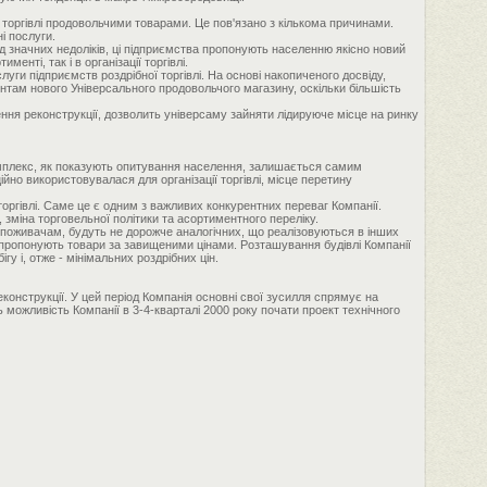
 торгівлі продовольчими товарами. Це пов'язано з кількома причинами.
і послуги.
д значних недоліків, ці підприємства пропонують населенню якісно новий
енті, так і в організації торгівлі.
луги підприємств роздрібної торгівлі. На основі накопиченого досвіду,
ентам нового Універсального продовольчого магазину, оскільки більшість
ення реконструкції, дозволить універсаму зайняти лідируюче місце на ринку
мплекс, як показують опитування населення, залишається самим
йно використовувалася для організації торгівлі, місце перетину
 торгівлі. Саме це є одним з важливих конкурентних переваг Компанії.
 зміна торговельної політики та асортиментного переліку.
споживачам, будуть не дорожче аналогічних, що реалізовуються в інших
що пропонують товари за завищеними цінами. Розташування будівлі Компанії
 і, отже - мінімальних роздрібних цін.
еконструкції. У цей період Компанія основні свої зусилля спрямує на
можливість Компанії в 3-4-кварталі 2000 року почати проект технічного