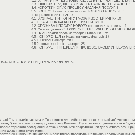
3.2. ВИТРАТИ НА ПІДГОТОВКУ, ОБЛАДНАННЯ І ФУНКЦІОНУВАННЯ
3.3. ІНШІ ФАКТОРИ, ЩО ВПЛИВАЮТЬ НА ФУНКЦІОНУВАННЯ. 8
3.4. КОРОТКИЙ ОПИС ПРОЦЕСУ НАДАННЯ ПОСЛУГ. 8
3.5. КОНТРОЛЬ якості реалізованих ТОВАРІВ ТА ПОСЛУГ. 9
4. Маркетинговий ПЛАН 10
4.1. ВИЗНАЧЕННЯ ПОПИТУ І МОЖЛИВОСТЕЙ РИНКУ 10
4.1.1. ЗАГАЛЬНА ХАРАКТЕРИСТИКА РИНКУ. 10
4.2. СПОЖИВАЧІ ПОСЛУГ НОВОГО продовольчі магазини. 11
4.3. Сегментування СПОЖИВАЧІВ І ВИЗНАЧЕННЯ ОБСЯГІВ ПРО
4.4. ПЛАН обсяги продажів товарів і товарних ГРУП. 17
4.5. КОНКУРЕНЦІЯ та інших зовнішніх факторів 19
4.5.1. Основні конкуренти 19
4.5.2. Інших зовнішніх факторів. 25
4.6. КОНКУРЕНТНІ ПЕРЕВАГИ ПРОДОВОЛЬЧОМУ УНІВЕРСАЛЬНО
і магазини. ОПЛАТА ПРАЦІ ТА ВИНАГОРОДА. 30
мпанія", має намір заснувати Товариство для здійснення проекту організації універса
азину") на торговій площадці універсаму Компанії. Суспільство в даному проекті буде
нового торгового обладнання, а також поповнити оборотні кошти для значного розширенн
ини до запланованого рівня.
вартал 2000 року. Всі фінансові і маркетингові проектування виконані з урахуванням іс