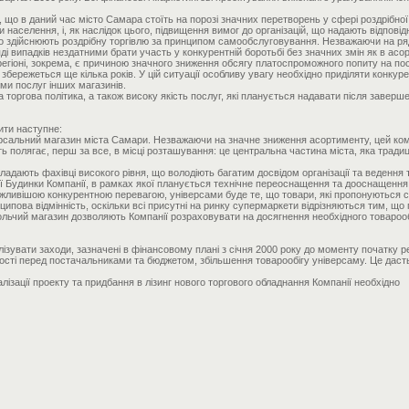
 що в даний час місто Самара стоїть на порозі значних перетворень у сфері роздрібної
аселення, і, як наслідок цього, підвищення вимог до організацій, що надають відповідн
 що здійснюють роздрібну торгівлю за принципом самообслуговування. Незважаючи на ря
і випадків нездатними брати участь у конкурентній боротьбі без значних змін як в асортим
 в регіоні, зокрема, є причиною значного зниження обсягу платоспроможного попиту на пос
збережеться ще кілька років. У цій ситуації особливу увагу необхідно приділяти конкур
ми послуг інших магазинів.
торгова політика, а також високу якість послуг, які планується надавати після заверш
ити наступне:
ерсальний магазин міста Самари. Незважаючи на значне зниження асортименту, цей ко
 полягає, перш за все, в місці розташування: це центральна частина міста, яка традиці
кладають фахівці високого рівня, що володіють багатим досвідом організації та ведення
ії Будинки Компанії, в рамках якої планується технічне переоснащення та дооснащення,
важливішою конкурентною перевагою, універсами буде те, що товари, які пропонуються 
нципова відмінність, оскільки всі присутні на ринку супермаркети відрізняються тим, 
льчий магазин дозволяють Компанії розраховувати на досягнення необхідного товарообігу
алізувати заходи, зазначені в фінансовому плані з січня 2000 року до моменту початку р
сті перед постачальниками та бюджетом, збільшення товарообігу універсаму. Це дасть 
лізації проекту та придбання в лізинг нового торгового обладнання Компанії необхідно