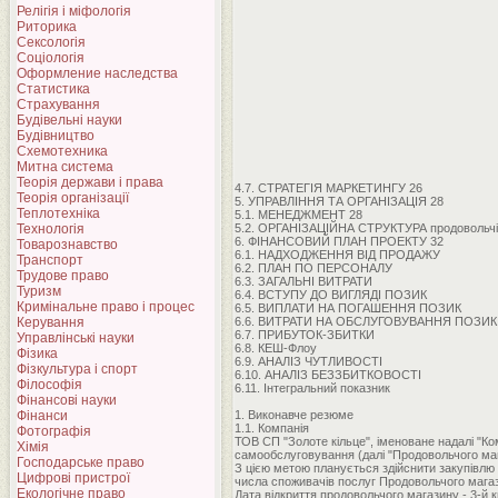
Релігія і міфологія
Риторика
Сексологія
Соціологія
Оформление наследства
Статистика
Страхування
Будівельні науки
Будівництво
Схемотехника
Митна система
Теорія держави і права
4.7. СТРАТЕГІЯ МАРКЕТИНГУ 26
Теорія організації
5. УПРАВЛІННЯ ТА ОРГАНІЗАЦІЯ 28
Теплотехніка
5.1. МЕНЕДЖМЕНТ 28
Технологія
5.2. ОРГАНІЗАЦІЙНА СТРУКТУРА продовольч
6. ФІНАНСОВИЙ ПЛАН ПРОЕКТУ 32
Товарознавство
6.1. НАДХОДЖЕННЯ ВІД ПРОДАЖУ
Транспорт
6.2. ПЛАН ПО ПЕРСОНАЛУ
Трудове право
6.3. ЗАГАЛЬНІ ВИТРАТИ
Туризм
6.4. ВСТУПУ ДО ВИГЛЯДІ ПОЗИК
Кримінальне право і процес
6.5. ВИПЛАТИ НА ПОГАШЕННЯ ПОЗИК
Керування
6.6. ВИТРАТИ НА ОБСЛУГОВУВАННЯ ПОЗИК
6.7. ПРИБУТОК-ЗБИТКИ
Управлінські науки
6.8. КЕШ-Флоу
Фізика
6.9. АНАЛІЗ ЧУТЛИВОСТІ
Фізкультура і спорт
6.10. АНАЛІЗ БЕЗЗБИТКОВОСТІ
Філософія
6.11. Інтегральний показник
Фінансові науки
Фінанси
1. Виконавче резюме
1.1. Компанія
Фотографія
ТОВ СП "Золоте кільце", іменоване надалі "Ко
Хімія
самообслуговування (далі "Продовольчого маг
Господарське право
З цією метою планується здійснити закупівлю 
Цифрові пристрої
числа споживачів послуг Продовольчого магаз
Екологічне право
Дата відкриття продовольчого магазину - 3-й к