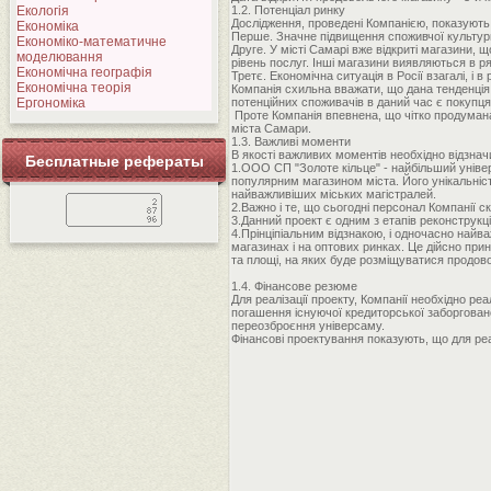
Екологія
1.2. Потенціал ринку
Дослідження, проведені Компанією, показують,
Економіка
Перше. Значне підвищення споживчої культури н
Економіко-математичне
Друге. У місті Самарі вже відкриті магазини,
моделювання
рівень послуг. Інші магазини виявляються в ряд
Економічна географія
Третє. Економічна ситуація в Росії взагалі, і
Економічна теорія
Компанія схильна вважати, що дана тенденція 
Ергономіка
потенційних споживачів в даний час є покупця
Проте Компанія впевнена, що чітко продумана 
міста Самари.
1.3. Важливі моменти
В якості важливих моментів необхідно відзнач
Бесплатные рефераты
1.ООО СП "Золоте кільце" - найбільший унів
популярним магазином міста. Його унікальність
найважливіших міських магістралей.
2.Важно і те, що сьогодні персонал Компанії с
3.Данний проект є одним з етапів реконструкц
4.Прінціпіальним відзнакою, і одночасно най
магазинах і на оптових ринках. Це дійсно при
та площі, на яких буде розміщуватися продово
1.4. Фінансове резюме
Для реалізації проекту, Компанії необхідно ре
погашення існуючої кредиторської заборговано
переозброєння універсаму.
Фінансові проектування показують, що для реа