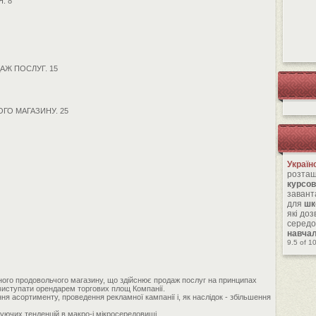
. 8
ДАЖ ПОСЛУГ. 15
ГО МАГАЗИНУ. 25
Україн
розташ
курсов
завант
для
шк
які до
середо
навча
9.5
of
1
льного продовольчого магазину, що здійснює продаж послуг на принципах
 виступати орендарем торгових площ Компанії.
я асортименту, проведення рекламної кампанії і, як наслідок - збільшення
нуючих тенденцій в макро-і мікросередовищі.