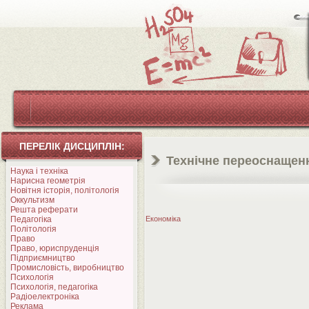
ПЕРЕЛІК ДИСЦИПЛІН:
Технічне переоснащен
Наука і техніка
Нарисна геометрія
Новітня історія, політологія
Оккультизм
Решта реферати
Педагогіка
Економіка
Політологія
Право
Право, юриспруденція
Підприємництво
Промисловість, виробництво
Психологія
Психологія, педагогіка
Радіоелектроніка
Реклама