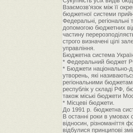
Сукупність усіх видів б
Взаємозв'язок між її окр
бюджетної системи прий
Федеральні, регіональні 
допомогою бюджетних ві
частину перерозподіляєт
строго визначені цілі за
управління.
Бюджетна система Україн
* Федеральний бюджет Р
* Бюджети національно-д
утворень, які називаютьс
регіональними бюджетами
республік у складі РФ, б
також міські бюджети Мос
* Місцеві бюджети.
До 1991 р. бюджетна сис
В останні роки в умовах 
відносин, різноманіття ф
відбулися принципові змі