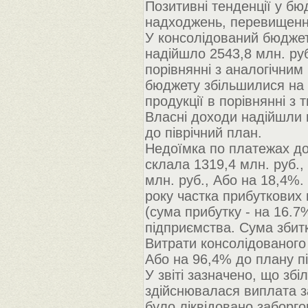
Позитивні тенденції у бю
надходжень, перевищенні
У консолідований бюджет 
надійшло 2543,8 млн. руб
порівнянні з аналогічним
бюджету збільшилися на 
продукції в порівнянні з 
Власні доходи надійшли 
до піврічний план.
Недоїмка по платежах до
склала 1319,4 млн. руб.,
млн. руб., Або на 18,4%.
року частка прибуткових 
(сума прибутку - на 16.7
підприємства. Сума збитк
Витрати консолідованого 
Або на 96,4% до плану пі
У звіті зазначено, що зб
здійснювалася виплата з
було ліквідовано заборго