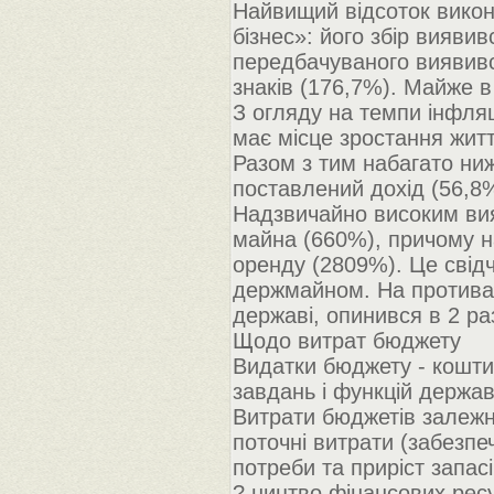
Найвищий відсоток викон
бізнес»: його збір вияви
передбачуваного виявивс
знаків (176,7%). Майже в
З огляду на темпи інфля
має місце зростання житт
Разом з тим набагато ниж
поставлений дохід (56,8
Надзвичайно високим вия
майна (660%), причому н
оренду (2809%). Це свідч
держмайном. На противагу
державі, опинився в 2 ра
Щодо витрат бюджету
Видатки бюджету - кошти
завдань і функцій держав
Витрати бюджетів залежно
поточні витрати (забезпеч
потреби та приріст запас
? ництво фінансових ресу