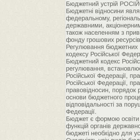
Бюджетний устрій РОСІ
Бюджетні відносини явля
федеральному, регіональн
державними, акціонерним
також населенням з прив
фонду грошових ресурсів
Регулювання бюджетних 
кодексу Російської Федер
Бюджетний кодекс Російс
регулювання, встановлює
Російської Федерації, п
Російської Федерації, пр
правовідносин, порядок 
основи бюджетного процес
відповідальності за пор
Федерації.
Бюджет є формою освіти 
функцій органів державн
бюджеті необхідно для ус