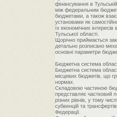
фінансування в Тульській
між федеральним бюджет
бюджетами, а також взає
установами як самостійн
їх економічних інтересів
Тульської області.
Щорічно приймається зак
детально розписано меха
основні параметри бюдже
Бюджетна система облас
Бюджетна система област
місцевих бюджетів, що гр
нормах.
Складовою частиною бюд
представляє частковий п
різних рівнів, у тому чис
субвенцій та трансфертів
Федерації.