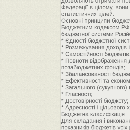
дозволяють отримати повн
Федерації в цілому, вони
статистичних цілей.
Основні принципи бюдже
Бюджетним кодексом РФ (
бюджетної системи Російс
* Єдності бюджетної сист
* Розмежування доходів і
* Самостійності бюджетів
* Повноти відображення 
позабюджетних фондів;
* Збалансованості бюдже
* Ефективності та еконо
* Загального (сукупного)
* Гласності;
* Достовірності бюджету;
* Адресності і цільового
Бюджетна класифікація
Для складання і виконан
показників бюджетів усіх