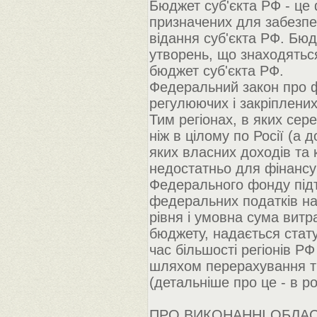
Бюджет суб'єкта РФ - це 
призначених для забезпеч
відання суб'єкта РФ. Бюд
утворень, що знаходяться
бюджет суб'єкта РФ.
Федеральний закон про ф
регулюючих і закріплених
Тим регіонах, в яких сер
ніж в цілому по Росії (а д
яких власних доходів та
недостатньо для фінансу
Федерального фонду підтр
федеральних податків на
рівня і умовна сума вит
бюджету, надається стату
час більшості регіонів 
шляхом перерахування т
(детальніше про це - в ро
ПРО ВИКОНАННІ ОБЛАС