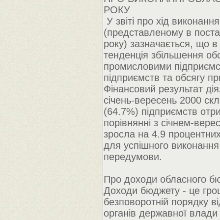
РОКУ
У звіті про хід виконанн
(представленому в постан
року) зазначається, що в
тенденція збільшення обс
промисловими підприємст
підприємств та обсягу пр
Фінансовий результат дія
січень-вересень 2000 скл
(64.7%) підприємств отри
порівнянні з січнем-вере
зросла на 4.9 процентних
для успішного виконання 
передумови.
Про доходи обласного б
Доходи бюджету - це гро
безповоротній порядку в
органів державної влади 