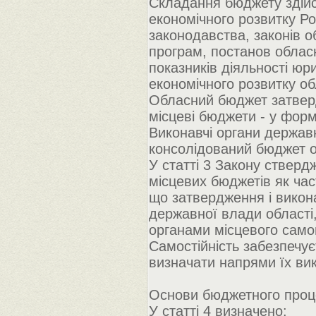
Складання бюджету здійс
економічного розвитку Ро
законодавства, законів о
програм, постанов обласн
показників діяльності юр
економічного розвитку обла
Обласний бюджет затверд
місцеві бюджети - у форм
Виконавчі органи держав
консолідований бюджет о
У статті 3 Закону стверд
місцевих бюджетів як час
що затвердження і викон
державної влади області,
органами місцевого сам
Самостійність забезпечу
визначати напрями їх вик
Основи бюджетного проц
У статті 4 визначено: