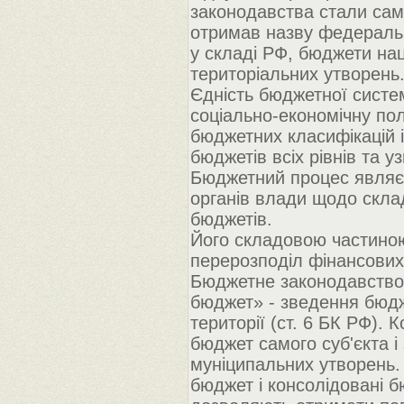
законодавства стали сам
отримав назву федеральн
у складі РФ, бюджети нац
територіальних утворень
Єдність бюджетної систе
соціально-економічну пол
бюджетних класифікацій 
бюджетів всіх рівнів та 
Бюджетний процес являє
органів влади щодо скла
бюджетів.
Його складовою частиною
перерозподіл фінансових 
Бюджетне законодавство 
бюджет» - зведення бюдже
території (ст. 6 БК РФ).
бюджет самого суб'єкта і
муніципальних утворень
бюджет і консолідовані б