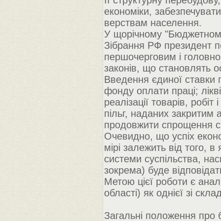
її структурну перебудову
економіки, забезпечуват
верствам населення.
У щорічному "Бюджетном
Зібрання РФ президент по
першочерговим і головно
законів, що становлять о
Введення єдиної ставки 
фонду оплати праці; лікв
реалізації товарів, робіт 
пільг, наданих закритим 
продовжити спрощення си
Очевидно, що успіх еконо
мірі залежить від того, 
системи суспільства, нас
зокрема) буде відповідат
Метою цієї роботи є анал
області) як однієї зі ск
Загальні положення про 