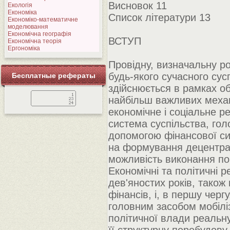
Висновок 11
Екологія
Економіка
Список літератури 13
Економіко-математичне
моделювання
Економічна географія
ВСТУП
Економічна теорія
Ергономіка
Провідну, визначальну ро
будь-якого сучасного су
Бесплатные рефераты
здійснюється в рамках о
найбільш важливих механ
економічне і соціальне р
система суспільства, го
допомогою фінансової си
на формування децентрал
можливість виконання по
Економічні та політичні 
дев'яностих років, тако
фінансів, і, в першу чер
головним засобом мобіліз
політичної влади реальн