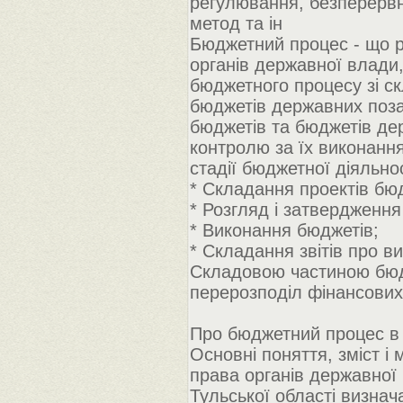
регулювання, безперервн
метод та ін
Бюджетний процес - що 
органів державної влади,
бюджетного процесу зі ск
бюджетів державних поз
бюджетів та бюджетів де
контролю за їх виконанн
стадії бюджетної діяльнос
* Складання проектів бюд
* Розгляд і затвердження
* Виконання бюджетів;
* Складання звітів про в
Складовою частиною бюд
перерозподіл фінансових
Про бюджетний процес в 
Основні поняття, зміст і
права органів державної
Тульської області визнач