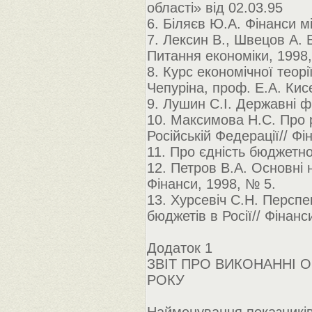
області» від 02.03.95
6. Біляєв Ю.А. Фінанси м
7. Лексин В., Швецов А. 
Питання економіки, 1998
8. Курс економічної теор
Чепуріна, проф. Е.А. Кис
9. Лушин С.І. Державні ф
10. Максимова Н.С. Про
Російській Федерації// Фі
11. Про єдність бюджетно
12. Петров В.А. Основні 
Фінанси, 1998, № 5.
13. Хурсевіч С.Н. Персп
бюджетів в Росії// Фінанс
Додаток 1
ЗВІТ ПРО ВИКОНАННІ 
РОКУ