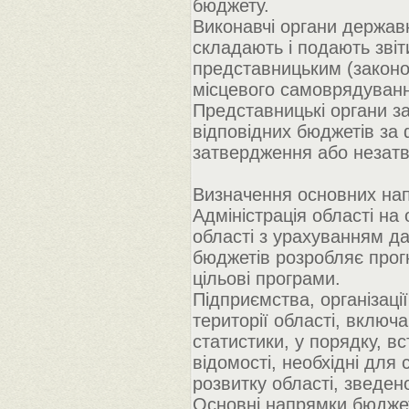
бюджету.
Виконавчі органи держав
складають і подають звіт
представницьким (законо
місцевого самоврядуванн
Представницькі органи за
відповідних бюджетів за 
затвердження або незат
Визначення основних нап
Адміністрація області на 
області з урахуванням д
бюджетів розробляє прогн
цільові програми.
Підприємства, організаці
території області, включ
статистики, у порядку, в
відомості, необхідні для
розвитку області, зведен
Основні напрямки бюджет