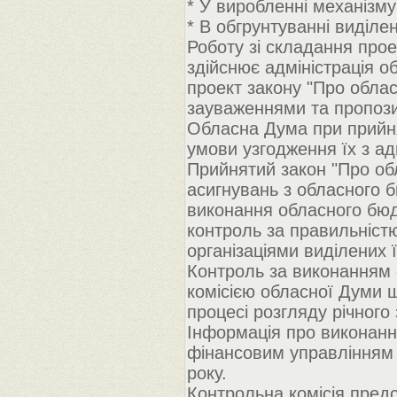
* У виробленні механізму
* В обгрунтуванні виділе
Роботу зі складання про
здійснює адміністрація о
проект закону "Про облас
зауваженнями та пропози
Обласна Дума при прийня
умови узгодження їх з ад
Прийнятий закон "Про об
асигнувань з обласного б
виконання обласного бюд
контроль за правильніст
організаціями виділених 
Контроль за виконанням
комісією обласної Думи ш
процесі розгляду річного
Інформація про виконан
фінансовим управлінням
року.
Контрольна комісія предс