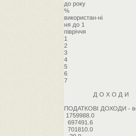
до року
%
використан-ні
ня до 1
півріччя
1
2
3
4
5
6
7
Д О Х О Д И
ПОДАТКОВІ ДОХОДИ - в
1759988.0
697491.6
701810.0