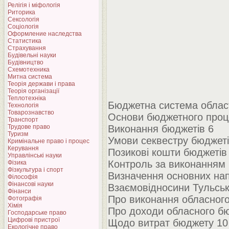
Релігія і міфологія
Риторика
Сексологія
Соціологія
Оформление наследства
Статистика
Страхування
Будівельні науки
Будівництво
Схемотехника
Митна система
Теорія держави і права
Теорія організації
Теплотехніка
Бюджетна система област
Технологія
Товарознавство
Основи бюджетного проц
Транспорт
Трудове право
Виконання бюджетів 6
Туризм
Умови секвестру бюджеті
Кримінальне право і процес
Керування
Позикові кошти бюджетів
Управлінські науки
Контроль за виконанням
Фізика
Фізкультура і спорт
Визначення основних нап
Філософія
Фінансові науки
Взаємовідносини Тульськ
Фінанси
Про виконання обласного
Фотографія
Хімія
Про доходи обласного б
Господарське право
Цифрові пристрої
Щодо витрат бюджету 10
Екологічне право