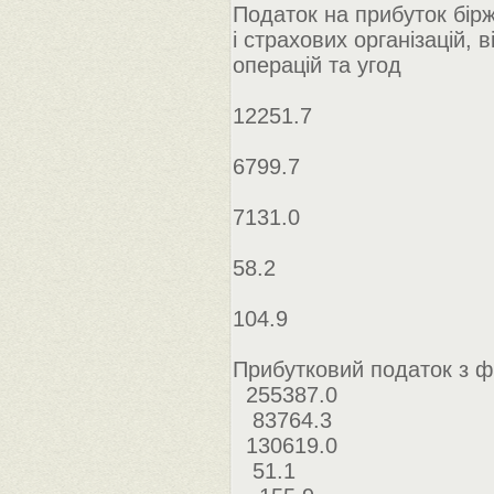
Податок на прибуток бірж
і страхових організацій, 
операцій та угод
12251.7
6799.7
7131.0
58.2
104.9
Прибутковий податок з фі
255387.0
83764.3
130619.0
51.1