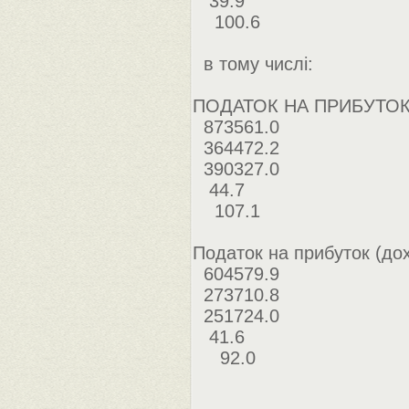
39.9
100.6
в тому числі:
ПОДАТОК НА ПРИБУТОК
873561.0
364472.2
390327.0
44.7
107.1
Податок на прибуток (дох
604579.9
273710.8
251724.0
41.6
92.0