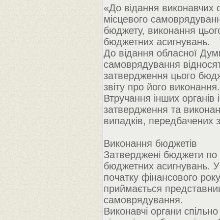
«До відання виконавчих о
місцевого самоврядуванн
бюджету, виконання цьог
бюджетних асигнувань.
До відання обласної Думи
самоврядування відносят
затвердження цього бюдж
звіту про його виконання.
Втручання інших органів і
затвердження та виконан
випадків, передбачених 
Виконання бюджетів
Затверджені бюджети по 
бюджетних асигнувань. У
початку фінансового рок
приймається представни
самоврядування.
Виконавчі органи спільн