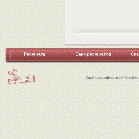
Рефераты
Банк рефератов
Ска
Українські реферати | Учбовий м