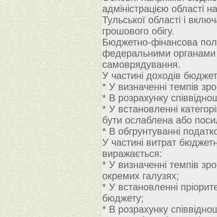
адміністрацією області на
Тульської області і включ
грошового обігу.
Бюджетно-фінансова полі
федеральними органами 
самоврядування.
У частині доходів бюджет
* У визначенні темпів зр
* В розрахунку співвідн
* У встановленні категор
бути ослаблена або поси
* В обгрунтуванні подат
У частині витрат бюджетн
виражається:
* У визначенні темпів зро
окремих галузях;
* У встановленні пріорит
бюджету;
* В розрахунку співвідно