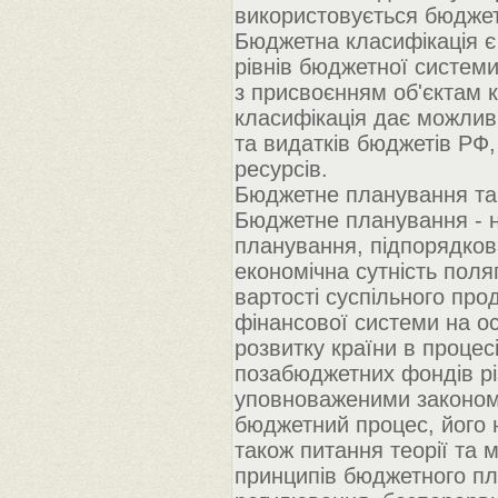
використовується бюджетн
Бюджетна класифікація є 
рівнів бюджетної систем
з присвоєнням об'єктам к
класифікація дає можливі
та видатків бюджетів РФ,
ресурсів.
Бюджетне планування та
Бюджетне планування - 
планування, підпорядков
економічна сутність поля
вартості суспільного про
фінансової системи на о
розвитку країни в процес
позабюджетних фондів рі
уповноваженими законом 
бюджетний процес, його н
також питання теорії та 
принципів бюджетного пл