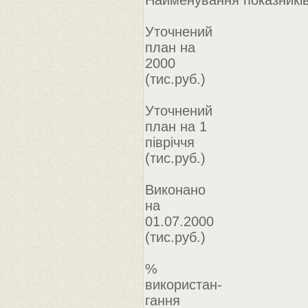
Найменування показникі
Уточнений
план на
2000
(тис.руб.)
Уточнений
план на 1
півріччя
(тис.руб.)
Виконано
на
01.07.2000
(тис.руб.)
%
використан-
гання