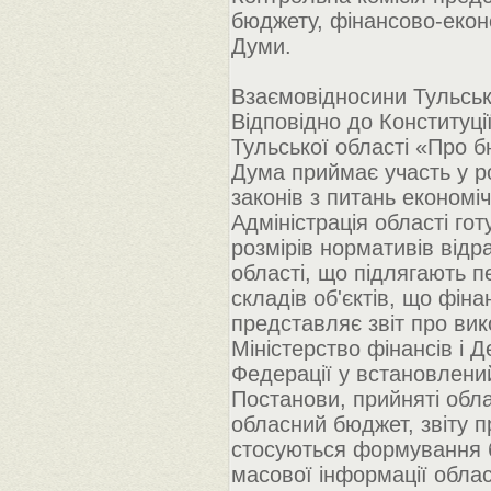
бюджету, фінансово-екон
Думи.
Взаємовідносини Тульсь
Відповідно до Конституції
Тульської області «Про 
Дума приймає участь у р
законів з питань економіч
Адміністрація області го
розмірів нормативів від
області, що підлягають п
складів об'єктів, що фін
представляє звіт про ви
Міністерство фінансів і 
Федерації у встановлений
Постанови, прийняті обл
обласний бюджет, звіту п
стосуються формування 
масової інформації облас