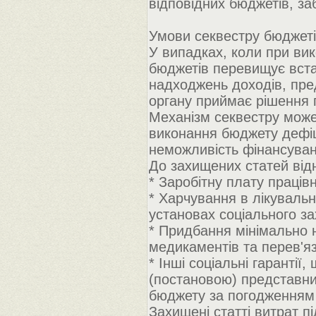
відповідних бюджетів, з
Умови секвестру бюджет
У випадках, коли при ви
бюджетів перевищує вста
надходжень доходів, пре
органу приймає рішення 
Механізм секвестру може
виконання бюджету дефіц
неможливість фінансуван
До захищених статей від
* Заробітну плату праців
* Харчування в лікувальни
установах соціального за
* Придбання мінімально 
медикаментів та перев'яз
* Інші соціальні гаранті
(постановою) представни
бюджету за погодженням 
Захищені статті витрат п