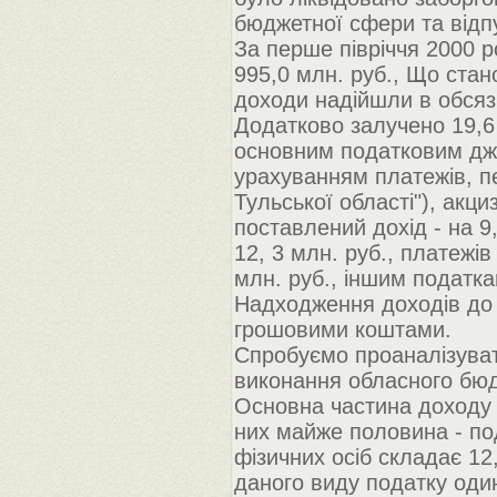
бюджетної сфери та відпу
За перше півріччя 2000 р
995,0 млн. руб., Що стан
доходи надійшли в обсязі
Додатково залучено 19,6
основним податковим джер
урахуванням платежів, п
Тульської області"), акци
поставлений дохід - на 9
12, 3 млн. руб., платежі
млн. руб., іншим податкам
Надходження доходів до 
грошовими коштами.
Спробуємо проаналізувати
виконання обласного бюд
Основна частина доходу 
них майже половина - по
фізичних осіб складає 12
даного виду податку оди