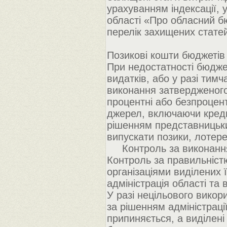
урахуванням індексації, 
області «Про обласний бю
перелік захищених статей
Позикові кошти бюджетів
При недостатності бюдже
видатків, або у разі тим
виконання затвердженого
процентні або безпроцент
джерел, включаючи креди
рішенням представницьки
випускати позики, лотереї
Контроль за виконанн
Контроль за правильніст
організаціями виділених 
адміністрація області та
У разі нецільового викор
за рішенням адміністрац
припиняється, а виділен