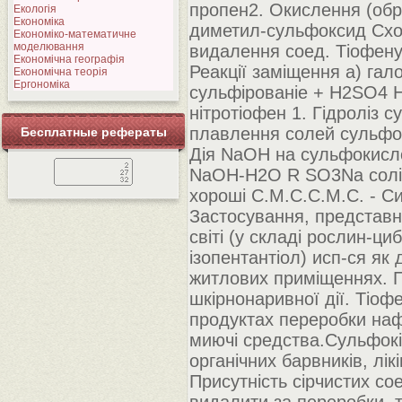
пропен2. Окислення (обр
Екологія
Економіка
диметил-сульфоксид Схожі
Економіко-математичне
моделювання
видалення соед. Тіофену 
Економічна географія
Реакції заміщення а) гало
Економічна теорія
Ергономіка
сульфірованіе + H2SO4 
нітротіофен 1. Гідроліз
плавлення солей сульфо
Бесплатные рефераты
Дія NaOH на сульфокисло
NaOH-H2O R SO3Na солі
хороші С.М.С.С.М.С. - Си
Застосування, представни
світі (у складі рослин-ц
ізопентантіол) исп-ся як
житлових приміщеннях. Пр
шкірнонаривної дії. Тіофе
продуктах переробки нафт
миючі средства.Сульфок
органічних барвників, лік
Присутність сірчистих со