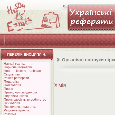
ПЕРЕЛІК ДИСЦИПЛІН:
Органічні сполуки сірк
Наука і техніка
Нарисна геометрія
Новітня історія, політологія
Оккультизм
Решта реферати
Педагогіка
Хімія
Політологія
Право
Право, юриспруденція
Підприємництво
Промисловість, виробництво
Психологія
Психологія, педагогіка
Радіоелектроніка
Реклама