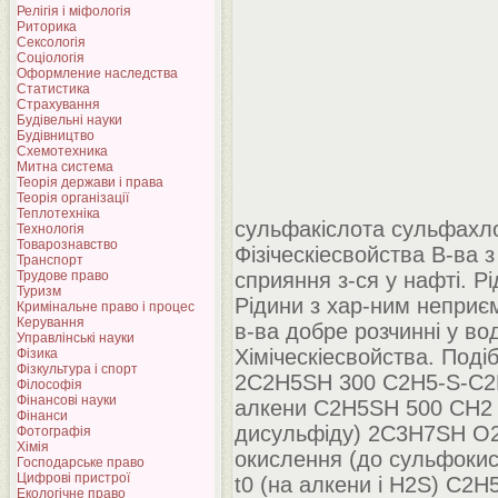
Релігія і міфологія
Риторика
Сексологія
Соціологія
Оформление наследства
Статистика
Страхування
Будівельні науки
Будівництво
Схемотехника
Митна система
Теорія держави і права
Теорія організації
Теплотехніка
сульфакіслота сульфахл
Технологія
Товарознавство
Фізіческіесвойства В-ва 
Транспорт
Трудове право
сприяння з-ся у нафті. Р
Туризм
Рідини з хар-ним неприєм
Кримінальне право і процес
Керування
в-ва добре розчинні у вод
Управлінські науки
Хіміческіесвойства. Поді
Фізика
Фізкультура і спорт
2C2H5SH 300 C2H5-S-C2H
Філософія
Фінансові науки
алкени C2H5SH 500 CH2 =
Фінанси
дисульфіду) 2C3H7SH O2
Фотографія
Хімія
окислення (до сульфоки
Господарське право
Цифрові пристрої
t0 (на алкени і H2S) C2
Екологічне право