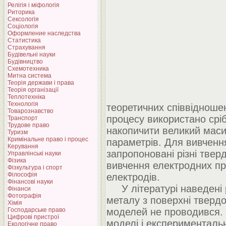
Релігія і міфологія
Риторика
Сексологія
Соціологія
Оформление наследства
Статистика
Страхування
Будівельні науки
Будівництво
Схемотехника
Митна система
Теорія держави і права
Теорія організації
Теплотехніка
Технологія
теоретичних співвідноше
Товарознавство
процесу використано срі
Транспорт
Трудове право
накопичити великий маси
Туризм
Кримінальне право і процес
параметрів. Для вивчення
Керування
запропоновані різні тверд
Управлінські науки
Фізика
вивчення електродних пр
Фізкультура і спорт
Філософія
електродів.
Фінансові науки
У літературі наведені р
Фінанси
Фотографія
металу з поверхні тверд
Хімія
Господарське право
моделей не проводився. 
Цифрові пристрої
моделі і експериментальн
Екологічне право