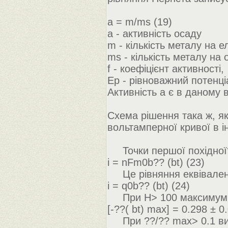
a = m/ms (19)
a - активність осаду
m - кількість металу на е
ms - кількість металу на
f - коефіцієнт активності,
Еp - рівноважний потенці
Активність а є в даному 
Схема рішення така ж, як
вольтамперної кривої в і
Точки першої похідної??
i = nFm0b?? (bt) (23)
Це рівняння еквівален
i = q0b?? (bt) (24)
При Н> 100 максимум фу
[-??( bt) max] = 0.298 ± 0
При ??/?? max> 0.1 ви