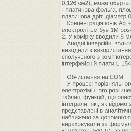
0.126 см2), може обертат
- платинова фольга, пло
платинова дріт, діаметр 
Концентрація іонів Ag + 
електролітом був 1M роз
2. У комірку вводили 5 м
Анодні інверсійні вольта
виходили з використання
сполученого з комп'ютер
інтерфейсній плати L-154
Обчислення на ЕОМ
У процесі порівняльного
електрохімічного розчин
таблиці функцій, що опису
інтеграли, які, як відомо
представлені в аналітичн
наближено за допомогою Е
вираховували за формуло
комп'ютері IBM PC за про