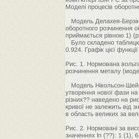
Моделі процесів оборотн
Модель Делахея-Берзінс
оборотного розчинення об
приймається рівною 1) (рі
Було складено таблицю з
0.924. Графік цієї функці
Рис. 1. Нормована вольт
розчинення металу (моде
Модель Нікольсон-Шейна
утворення нової фази на 
різних?? наведено на рис
кривої не залежить від з
в область великих за ве
Рис. 2. Нормовані за висо
значеннях ln (??): 1 (1), 6.