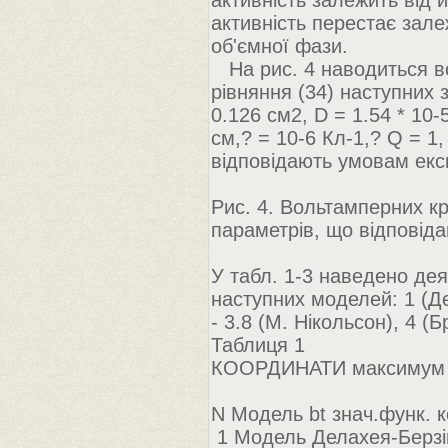
активність залежить від й
активність перестає залеж
об'ємної фази.
На рис. 4 наводиться во
рівняння (34) наступних 
0.126 см2, D = 1.54 * 10-5
см,? = 10-6 Кл-1,? Q = 1,
відповідають умовам екс
Рис. 4. Вольтамперних кр
параметрів, що відповід
У табл. 1-3 наведено дея
наступних моделей: 1 (Де
- 3.8 (М. Нікольсон), 4 (
Таблиця 1
КООРДИНАТИ максимум 
N Модель bt знач.функ. к
1 Модель Делахея-Берзін