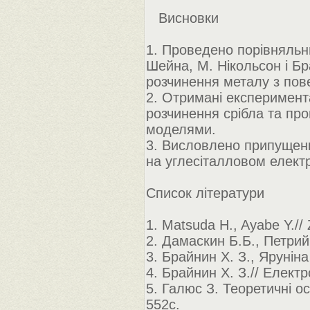
Висновки
1. Проведено порівняльн
Шейна, М. Нікольсон і Б
розчинення металу з пов
2. Отримані експеримента
розчинення срібла та пр
моделями.
3. Висловлено припущення
на углесіталловом електр
Список літератури
1. Matsuda H., Ayabe Y.//
2. Дамаскин Б.Б., Петрий 
3. Брайнин Х. З., Яруніна 
4. Брайнин Х. З.// Електр
5. Галюс З. Теоретичні ос
552с.