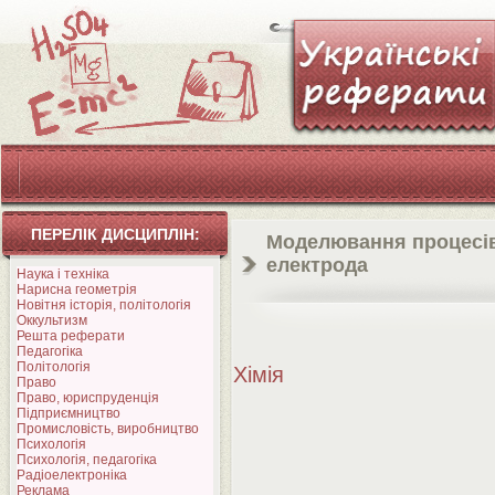
ПЕРЕЛІК ДИСЦИПЛІН:
Моделювання процесів 
електрода
Наука і техніка
Нарисна геометрія
Новітня історія, політологія
Оккультизм
Решта реферати
Педагогіка
Політологія
Хімія
Право
Право, юриспруденція
Підприємництво
Промисловість, виробництво
Психологія
Психологія, педагогіка
Радіоелектроніка
Реклама