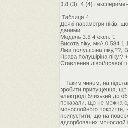
3.8 (3), 4 (4) і експериме
Таблиця 4
Деякі параметри піків, щ
даними.
Модель 3.8 4 експ. 1
Висота піку, мкА 0.584 1.
Ліва полушіріна піку,??, B
Права полушіріна піку,? +
Ставлення лівої/правої п
Таким чином, на підстав
зробити припущення, що п
електроді близький до об
показали, що не можна 
монослойного покриття, 
припустити, що на поверх
адсорбованих монослой і