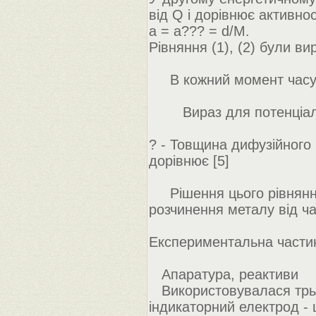
від Q і дорівнює активнос
а = а??? = d/M.
Рівняння (1), (2) були в
В кожний момент часу t
Вираз для потенціалу 
? - Товщина дифузійного
дорівнює [5]
Рішення цього рівняння 
розчинення металу від ча
Експериментальна части
Апаратура, реактиви
Використовувалася трьо
індикаторний електрод -