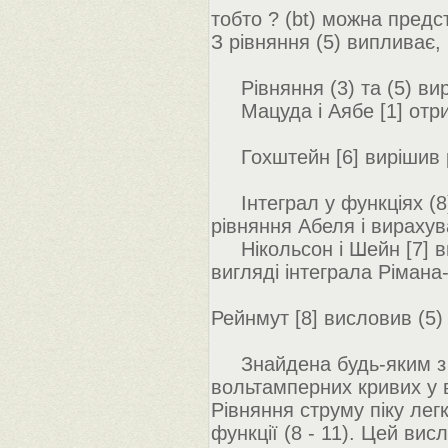
тобто ? (bt) можна предста
З рівняння (5) випливає,
Рівняння (3) та (5) вир
Мацуда і Аябе [1] отрим
Гохштейн [6] вирішив рі
Інтеграл у функціях (8),
рівняння Абеля і вираху
Нікольсон і Шейн [7] ви
вигляді інтеграла Рімана
Рейнмут [8] висловив (5) 
Знайдена будь-яким з н
вольтамперних кривих у 
Рівняння струму піку лег
функції (8 - 11). Цей вис