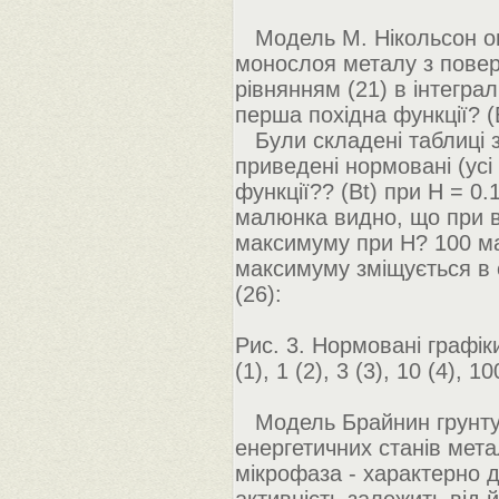
Модель М. Нікольсон оп
монослоя металу з повер
рівнянням (21) в інтегра
перша похідна функції? (B
Були складені таблиці зн
приведені нормовані (усі 
функції?? (Bt) при H = 0.1
малюнка видно, що при в
максимуму при H? 100 ма
максимуму зміщується в 
(26):
Рис. 3. Нормовані графік
(1), 1 (2), 3 (3), 10 (4), 1
Модель Брайнин грунтує
енергетичних станів мета
мікрофаза - характерно д