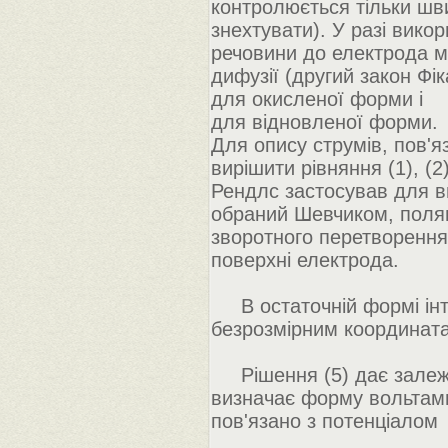
контролюється тільки шви
знехтувати). У разі вик
речовини до електрода м
дифузії (другий закон Фік
для окисленої форми і
для відновленої форми.
Для опису струмів, пов'я
вирішити рівняння (1), (
Рендлс застосував для в
обраний Шевчиком, поляг
зворотного перетворення
поверхні електрода.
В остаточній формі інте
безрозмірним координата
Рішення (5) дає залежні
визначає форму вольтамп
пов'язано з потенціалом