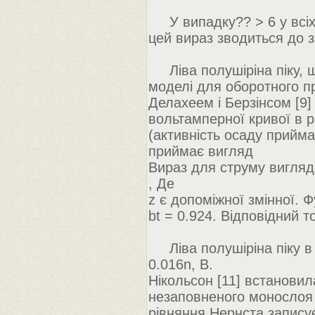
У випадку?? > 6 у всіх 
цей вираз зводиться до 
Ліва полушіріна піку, що
моделі для оборотного пр
Делахеем і Берзінсом [9
вольтамперної кривої в р
(активність осаду прийм
приймає вигляд
Вираз для струму вигляд
, Де
z є допоміжної змінної. 
bt = 0.924. Відповідний т
Ліва полушіріна піку в 
0.016n, В.
Нікольсон [11] встановил
незаповненого монослоя 
рівняння Нернста запису