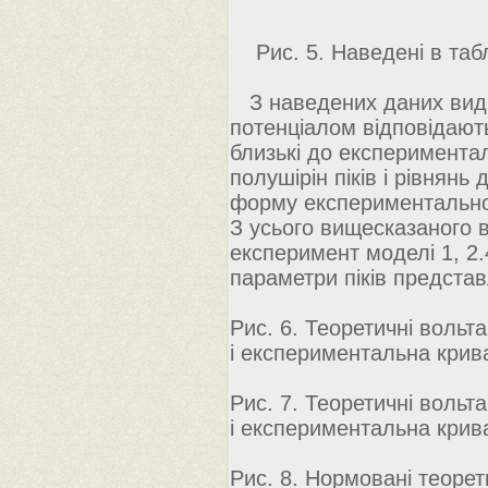
Рис. 5. Наведені в табл
З наведених даних видн
потенціалом відповідають 
близькі до експериментал
полушірін піків і рівнянь
форму експериментальної 
З усього вищесказаного 
експеримент моделі 1, 2.4
параметри піків представл
Рис. 6. Теоретичні вольтам
і експериментальна крива
Рис. 7. Теоретичні вольтам
і експериментальна крива
Рис. 8. Нормовані теорети