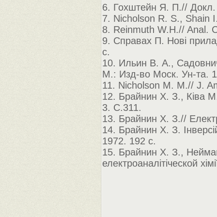
6. Гохштейн Я. П.// Докл.
7. Nicholson R. S., Shain 
8. Reinmuth W.H.// Anal. 
9. Справах П. Нові прилад
с.
10. Ильин В. А., Садовни
М.: Изд-во Моск. Ун-та. 1
11. Nicholson M. M.// J. 
12. Брайнин Х. З., Ківа М
3. С.311.
13. Брайнин Х. З.// Елект
14. Брайнин Х. З. Інверс
1972. 192 с.
15. Брайнин Х. З., Нейма
електроаналітіческой хімії