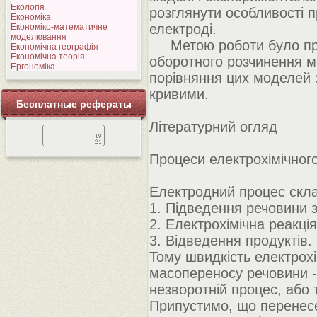
Екологія
розглянути особливості п
Економіка
електроді.
Економіко-математичне
моделювання
Метою роботи було про
Економічна географія
Економічна теорія
оборотного розчинення м
Ергономіка
порівняння цих моделей
кривими.
Бесплатные рефераты
Літературний огляд
Процеси електрохімічног
Електродний процес скла
1. Підведення речовини з 
2. Електрохімічна реакція
3. Відведення продуктів.
Тому швидкість електрохі
масопереносу речовини -
незворотній процес, або 
Припустимо, що перенесе