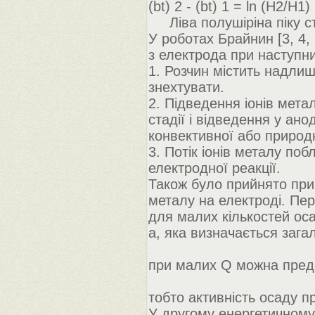
(bt) 2 - (bt) 1 = ln (H2/H1)
Ліва полушіріна піку ст
У роботах Брайнин [3, 4,
з електрода при наступн
1. Розчин містить надлиш
знехтувати.
2. Підведення іонів мета
стадії і відведення у ан
конвективної або природн
3. Потік іонів металу по
електродної реакції.
Також було прийнято при
металу на електроді. Пер
для малих кількостей оса
а, яка визначається заг
при малих Q можна пред
тобто активність осаду п
У другому енергетичному 