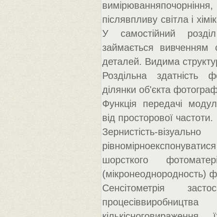
вимірюванняпочорніння, 
післявпливу світла і хім
У самостійний розділ 
займається вивченням 
деталей. Видима структу
Роздільна здатність фо
ділянки об'єкта фотогра
Функція передачі модуля
від просторової частоти.
Зернистість-візуал
рівномірноекспонуватися 
шорсткого фотоматер
(мікронеоднородность) ф
Сенсітометрія заст
процесіввиробництва
кількісноговираження