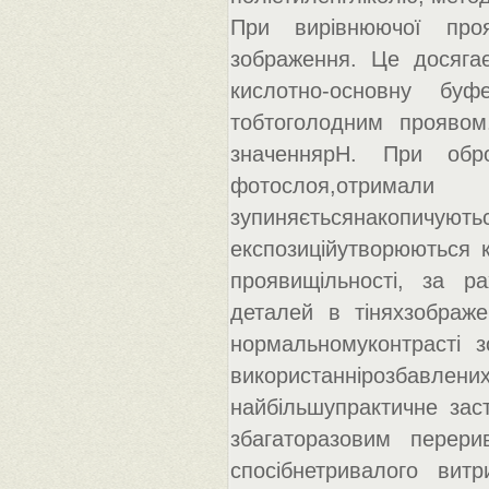
При вирівнюючої проя
зображення. Це досяга
кислотно-основну буф
тобтоголодним проявом
значеннярН. При обр
фотослоя,отримал
зупиняєтьсянакопичую
експозиційутворюються к
проявищільності, за р
деталей в тіняхзображе
нормальномуконтрасті з
використаннірозбавлен
найбільшупрактичне зас
збагаторазовим перери
спосібнетривалого вит