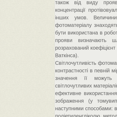
також від виду прояв
концентрації протівовуа
інших умов. Величини
фотоматеріалу знаходять
бути використана в робот
прояви визначають шл
розрахований коефіцієнт
Ваткінса).
Світлочутливість фотома
контрастності в певній м
значення її можуть б
світлочутливих матеріалі
ефективне використання
зображення (у томуви
наступними способами: в
поліетиленгліколю, мето