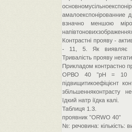
основномусільноекспо
амалоекспонірованние д
взначно меншою мір
напівтоновихзображеннях
Контрастні прояву - акт
- 11, 5. Як виявляє р
Тривалість прояву негати
Прикладом контрастно п
ОРВО 40 "рН = 10 (д
підвищитикоефіцієнт кон
збільшенняконтрасту н
їдкий натр іїдка калі.
Таблиця 1.3.
проявник "ORWO 40"
№: речовина: кількість: 