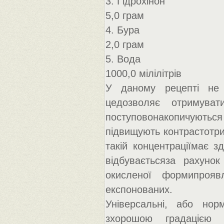
3. Гідрохінон
5,0 грам
4. Бура
2,0 грам
5. Вода
1000,0 мілілітрів
У даному рецепті не в
цедозволяє отримуват
поступовонакопичуют
підвищують контрастотри
такій концентраціїмає з
відбуваєтьсяза рахунок
окисленої формипрояв
експонованих.
Універсальні, або нор
зхорошою градацією 