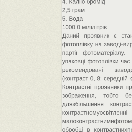
4. Калію бромід
2,5 грам
5. Вода
1000,0 мілілітрів
Даний проявник є ста
фотоплівку на заводі-ви
партії фотоматеріалу.
упаковці фотоплівки час
рекомендовані завод
(контраст-0, 8; середній к
Контрастні проявники п
зображення, тобто бе
длязбільшення контра
контрастномуосвітле
малоконтрастнимифотома
обробці в контрастних