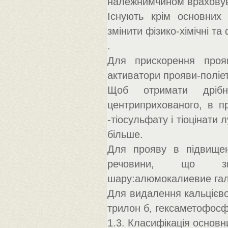
належнимчином враховува
Існують крім основних 
змінити фізико-хімічні та
.
Для прискорення прояв
активатори прояви-поліети
Щоб отримати дрібно
центриприхованого, в п
-тіосульфату і тіоцінати 
більше.
Для прояву в підвищен
речовини, що зме
шару:алюмокалиевие галун
Для видалення кальцієвої
трилон б, гексаметофосф
1.3. Класифікація основн