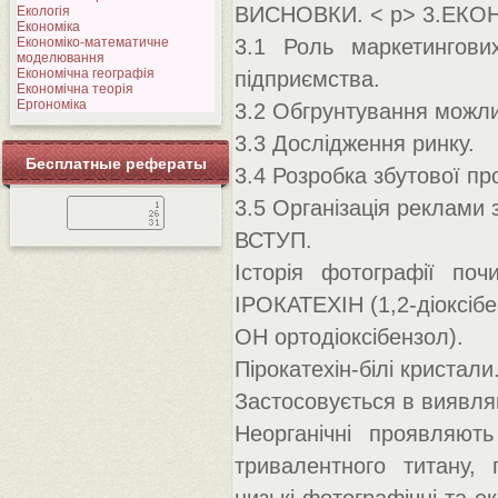
ВИСНОВКИ.
< p> 3.ЕК
Екологія
Економіка
Економіко-математичне
3.1 Роль маркетингови
моделювання
Економічна географія
підприємства.
Економічна теорія
Ергономіка
3.2 Обгрунтування можлив
3.3 Дослідження ринку.
Бесплатные рефераты
3.4 Розробка збутової пр
3.5 Організація реклами 
ВСТУП.
Історія фотографії по
ІРОКАТЕХІН (1,2-діоксібе
OH ортодіоксібензол).
Пірокатехін-білі кристали
Застосовується в виявля
Неорганічні проявляють
тривалентного титану, 