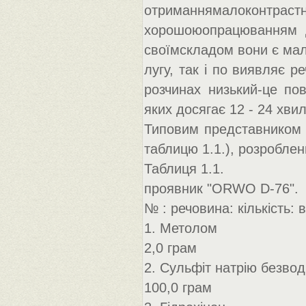
отриманнямалоконтрастн
хорошоюопрацюванням де
своїмскладом вони є ма
лугу, так і по виявляє р
розчинах низький-це по
яких досягає 12 - 24 хви
Типовим представником д
таблицю 1.1.), розробле
Таблиця 1.1.
проявник "ORWO D-76".
№ : речовина: кількість:
1. Метолом
2,0 грам
2. Сульфіт натрію безво
100,0 грам