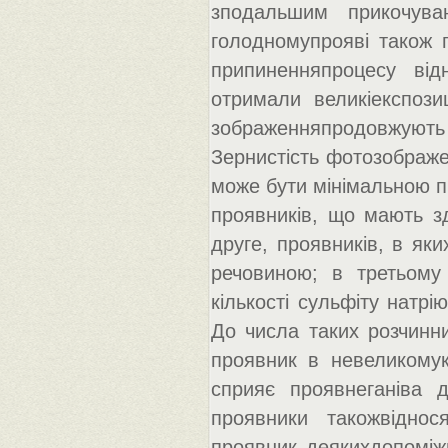
зподальшим прикочува
голодномупрояві також 
припиненняпроцесу від
отримали великіекспози
зображенняпродовжують 
Зернистість фотозображен
може бути мінімальною п
проявників, що мають зд
друге, проявників, в як
речовиною; в третьому
кількості сульфіту натрі
До числа таких розчинни
проявник в невеликомук
сприяє проявнеганіва д
проявники такожвіднос
проявник деякихдопоміжн