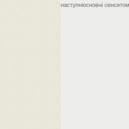
наступніосновні сенсито