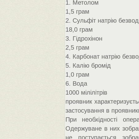
1. Метолом
1,5 грам
2. Сульфіт натрію безво
18,0 грам
3. Гідрохінон
2,5 грам
4. Карбонат натрію безво
5. Калію бромід
1,0 грам
6. Вода
1000 мілілітрів
проявник характеризуєть
застосування в проявники
При необхідності опер
Одержуване в них зобра
не поступається зобра