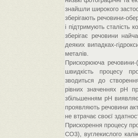
низькі фотографічні та ек
знайшли широкого засто
зберігають речовини-обе
і підтримують сталість 
зберігає речовини найч
деяких випадках-гідрокс
металів.
Прискорююча речовини-(
швидкість процесу пр
зводиться до створення
рівних значеннях рН пр
збільшенням рН виявляє 
проявляють речовини акт
не втрачає своєї здатнос
Прискорення процесу про
CO3), вуглекислого калію