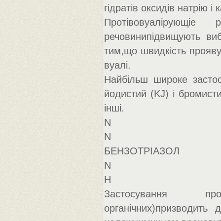
гідратів оксидів натрію і
Протівовуалірующіе 
речовинипідвищують виб
тим,що швидкість прояв
вуалі.
Найбільш широке застос
йодистий (KJ) і бромисти
інші.
N
N
БЕНЗОТРІАЗОЛ
N
H
Застосування про
органічних)призводить 