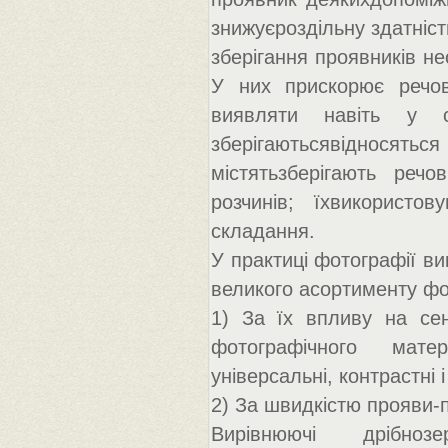
знижуєроздільну здатніс
зберігання проявників н
У них прискорює речов
виявляти навіть у 
зберігаютьсявідносятьс
містятьзберігають речо
розчинів; їхвикористо
складання.
У практиці фотографії в
великого асортименту фо
1) За їх впливу на сенс
фотографічного матері
універсальні, контрастні 
2) За швидкістю прояви-п
Вирівнюючі дрібноз