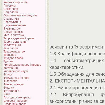
Релігія і міфологія
Риторика
Сексологія
Соціологія
Оформление наследства
Статистика
Страхування
Будівельні науки
Будівництво
Схемотехника
Митна система
Теорія держави і права
Теорія організації
Теплотехніка
речовин та їх асортимент
Технологія
Товарознавство
1.3 Класифікація основн
Транспорт
Трудове право
1.4 сенситометрични
Туризм
Кримінальне право і процес
характеристики.
Керування
Управлінські науки
1.5 Обладнання для сен
Фізика
Фізкультура і спорт
2. ЕКСПЕРИМЕНТАЛЬНА
Філософія
Фінансові науки
2.1 Умови проведення ек
Фінанси
Фотографія
2.2 Випробування фо
Хімія
Господарське право
використанні різних за 
Цифрові пристрої
Екологічне право