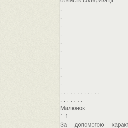
область соляризації.
.
.
.
.
.
.
.
.
.
.
. . . . . . . . . . . .
. . . . . . .
Малюнок
1.1.
За допомогою характ