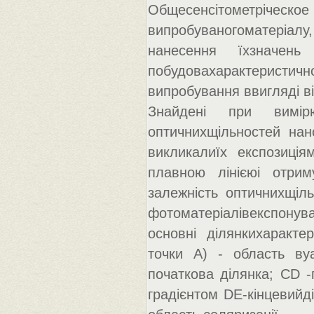
Общесенсітометрічес
випробуваногоматеріалу,
нанесення їхзначень
побудовахарактеристичн
випробування ввигляді в
Знайдені при вимірю
оптичнихщільностей нан
викликалиїх експозиція
плавною лінієюі отри
залежність оптичнихщіль
фотоматеріалівекспонув
основні ділянкихаракте
точки А) - область вуа
початкова ділянка; CD -
градієнтом DE-кінцевийді