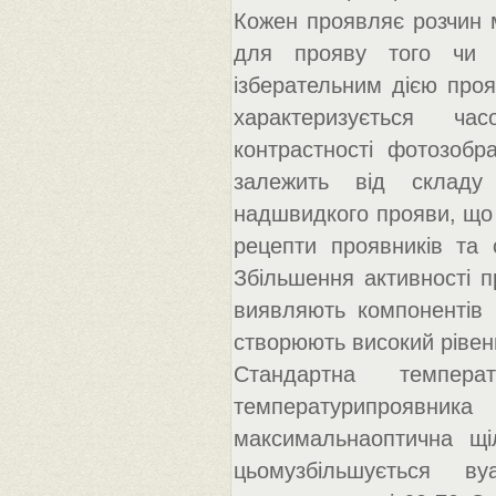
Кожен проявляє розчин м
для прояву того чи і
ізберательним дією проя
характеризується ча
контрастності фотозобр
залежить від складу
надшвидкого прояви, що 
рецепти проявників та 
Збільшення активності 
виявляють компонентів і
створюють високий рівен
Стандартна темпе
температурипроявник
максимальнаоптична щіл
цьомузбільшується в