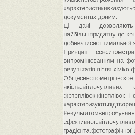
характеристикивказують
документах доним.
Ці дані дозволяють 
найбільшпридатну до кон
добиватисяоптимальної 
Принцип сенситометр
випромінюванням на фот
результатів після хіміко-
Общесенсітометріч
якістьсвітлочутливих
фотоплівок,кіноплівок і
характеризуютьвідтв
Результатомвипробу
ефективноїсвітлочутли
градієнта,фотографічної 