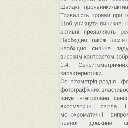
Швидкі проявники-актив
Тривалість прояви при т
Щоб уникнути виникнення
активні проявляють реч
Необхідно також пам'ят
необхідно сильне заду
високим контрастом зоб
1.4. Сенситометричних
характеристики.
Сенсітометрія-розділ 
фотографічних властивос
Існує інтегральна сенс
ахроматичні світла і
монохроматичні випром
певної довжини св