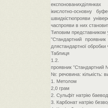
експонованихділянках
ікислотно-основну буфе
швидкістюпрояви універ
часпрояви в них становит
Типовим представником у
"Стандартний проявник
длястандартної обробки ч
Таблиця
1.2.
проявник "Стандартний №
№: речовина: кількість: 
1. Метолом
2,0 грам
2. Сульфіт натрію баево
3. Карбонат натрію безво