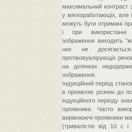
максимальний контраст з
у мягкоработающіх, але 
можуть бути отримані пр
і при використанні с
зображення виходить "м'
них не досягається
протівовуалірующіх речо
на ділянках недодерже
зображення.
Індукційний період стано
в проявляє розчин до п
індукційного періоду зна
проявника. Часто викор
вирівнюючі проявники ма
(тривалістю від 10 с і 