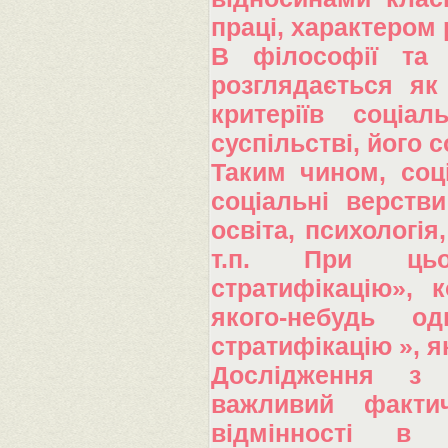
праці, характером 
В філософії та с
розглядається як
критеріїв соціал
суспільстві, його 
Таким чином, соці
соціальні верстви
освіта, психологія
т.п. При цьом
стратифікацію», 
якого-небудь од
стратифікацію », я
Дослідження з с
важливий фактич
відмінності в 