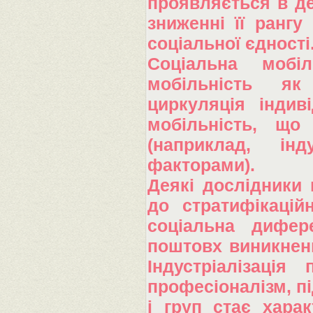
проявляється в дег
зниженні її рангу
соціальної єдності
Соціальна мобі
мобільність як
циркуляція індиві
мобільність, що
(наприклад, інд
факторами).
Деякі дослідники 
до стратифікацій
соціальна дифере
поштовх виникненн
Індустріалізація
професіоналізм, пі
і груп стає хара