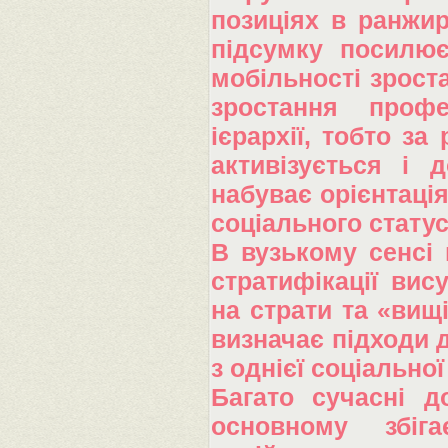
позиціях в ранжир
підсумку посилює
мобільності зрост
зростання профе
ієрархії, тобто за
активізується і 
набуває орієнтаці
соціального статус
В вузькому сенсі 
стратифікації вис
на страти та «вищі
визначає підходи д
з однієї соціальної
Багато сучасні д
основному збіг