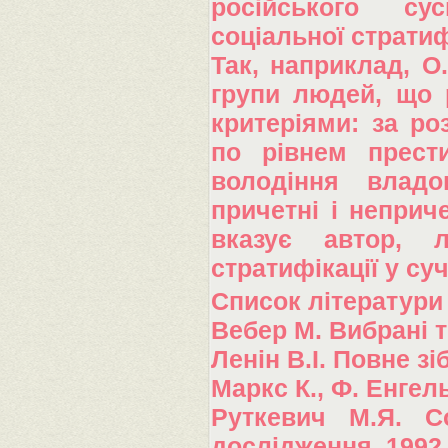
російського сус
соціальної стратиф
Так, наприклад, О
групи людей, що 
критеріями: за ро
по рівнем прести
володіння владо
причетні і неприче
вказує автор, 
стратифікації у суч
Список літератури
Вебер М. Вибрані т
Ленін В.І. Повне зіб
Маркс К., Ф. Енгельс
Руткевич М.Я. Со
дослідження. 1992.