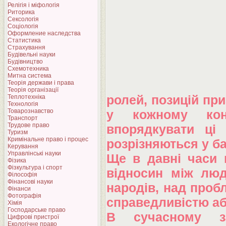
Релігія і міфологія
Риторика
Сексологія
Соціологія
Оформление наследства
Статистика
Страхування
Будівельні науки
Будівництво
Схемотехника
Митна система
Теорія держави і права
Теорія організації
Теплотехніка
ролей, позицій пр
Технологія
Товарознавство
у кожному конк
Транспорт
Трудове право
впорядкувати ці 
Туризм
Кримінальне право і процес
розрізняються у ба
Керування
Управлінські науки
Ще в давні часи 
Фізика
Фізкультура і спорт
відносин між люд
Філософія
Фінансові науки
народів, над проб
Фінанси
Фотографія
справедливістю аб
Хімія
Господарське право
В сучасному за
Цифрові пристрої
Екологічне право