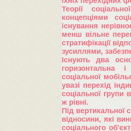
їхніх перехідних ф
Теорії соціально
концепціями соці
існування нерівнос
менш вільне пере
стратифікації відп
зусиллями, забезпе
Існують два осно
горизонтальна і
соціальної мобіль
увазі перехід інди
соціальної групи 
ж рівні.
Під вертикальної с
відносини, які ви
соціального об'єкт