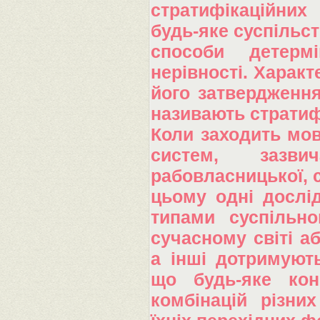
стратифікаційних
будь-яке суспільст
способи детермі
нерівності. Характ
його затвердження
називають стратиф
Коли заходить мов
систем, зазви
рабовласницької, с
цьому одні дослі
типами суспільно
сучасному світі а
а інші дотримуют
що будь-яке кон
комбінацій різних