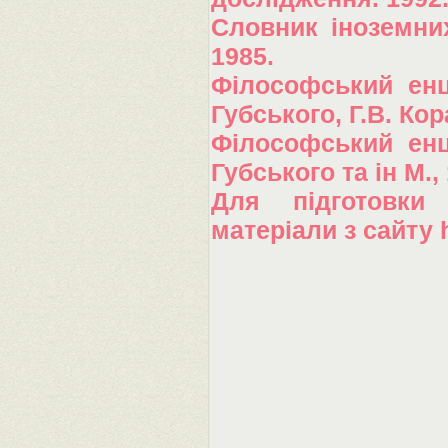
Словник іноземних 
1985.
Філософський енц
Губського, Г.В. Кор
Філософський енц
Губського та ін М.,
Для підготовки
матеріали з сайту h