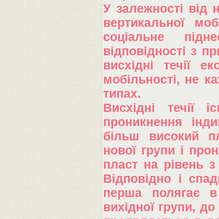
У залежності від 
вертикальної моб
соціальне підн
відповідності з пр
висхідні течії ек
мобільності, не к
типах.
Висхідні течії 
проникнення інди
більш високий пл
нової групи і про
пласт на рівень з
Відповідно і спад
перша полягає в 
вихідної групи, до