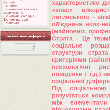
характеристики ди
Екологія
Економіка
«клас» використ
Економіко-математичне
моделювання
латинського - str
Економічна географія
Економічна теорія
об'єднана яких-н
Ергономіка
(майновим, професі
Бесплатные рефераты
Страта - Це термі
соціальне розша
структури страт
критеріями (зайнят
психологічні ри
поведінки і т.д.) в
соціальної диферен
Під соціальною
розуміється компл
між елементами 
відносинами класі