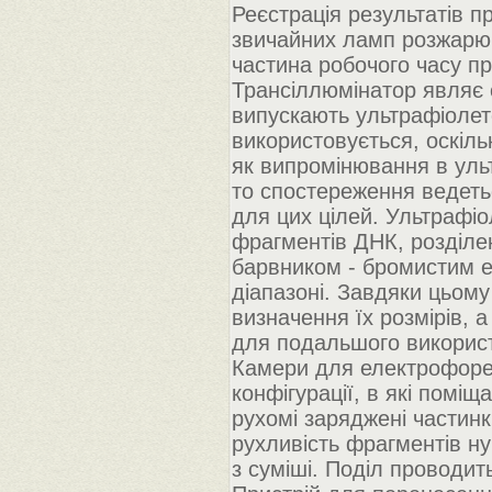
Реєстрація результатів 
звичайних ламп розжарюв
частина робочого часу п
Трансіллюмінатор являє 
випускають ультрафіолето
використовується, оскіль
як випромінювання в уль
то спостереження ведеть
для цих цілей. Ультрафіо
фрагментів ДНК, розділен
барвником - бромистим ет
діапазоні. Завдяки цьом
визначення їх розмірів, 
для подальшого викорис
Камери для електрофоре
конфігурації, в які поміщ
рухомі заряджені частинки
рухливість фрагментів нук
з суміші. Поділ проводить