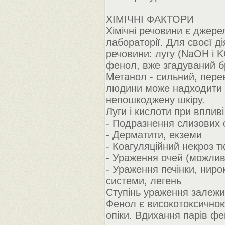
ХІМІЧНІ ФАКТОРИ
Хімічні речовини є джере
лабораторії. Для своєї д
речовини: лугу (NaOH і K
фенол, вже згадуваний бр
Метанол - сильний, перев
людини може надходити ч
непошкоджену шкіру.
Луги і кислоти при вплив
- Подразнення слизових 
- Дерматити, екземи
- Коагуляційний некроз т
- Ураження очей (можлив
- Ураження печінки, ниро
системи, легень
Ступінь ураження залежит
Фенол є високотоксичною
опіки. Вдихання парів фе