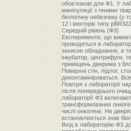
обов'язкові для Ф1. У ла
маніпуляції з генами тва
біологічну небезпеку (у т
12 і векторів типу pBR322
Середній рівень (Ф3)
Експерименти, що вимагаю
проводяться в лабораторі
захисне обладнання, а т
інкубатор, центрифуги, т
приміщень дверима з бло
Поверхні стін, підлог, ст
деконтамініроваться. Все
Повітря з лабораторії на
після попереднього очищ
лабораторії Ф3 включают
трансформованих онкогена
числі онкогени. На дверя
встановлюється знак біол
Вхід в лабораторію Ф3 до