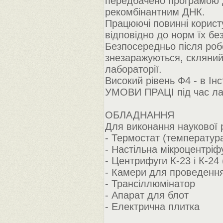
передбачено програмою д
рекомбінантним ДНК.
Працюючі повинні корист
відповідно до норм їх бе
Безпосередньо після робо
знезаражуються, скляний
лабораторії.
Високий рівень Ф4 - в Ін
УМОВИ ПРАЦІ під час ла
ОБЛАДНАННЯ
Для виконання наукової 
- Термостат (температур
- Настільна мікроцентріф
- Центрифуги К-23 і К-24
- Камери для проведенн
- Трансіллюмінатор
- Апарат для блот
- Електрична плитка