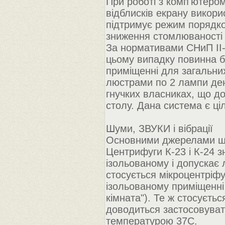
При роботі з комп'ютеро
відблисків екрану викори
підтримує режим порядков
зниження стомлюваності 
За нормативами СНиП II-4
цьому випадку повинна б
приміщенні для загальних
люстрами по 2 лампи ден
гнучких власниках, що до
столу. Дана система є ці
Шуми, ЗВУКИ і вібрації
Основними джерелами шум
Центрифуги К-23 і К-24 з
ізольованому і допускає
стосується мікроцентріфу
ізольованому приміщенні
кімната"). Те ж стосуєть
доводиться застосовувати
температурою 37С.