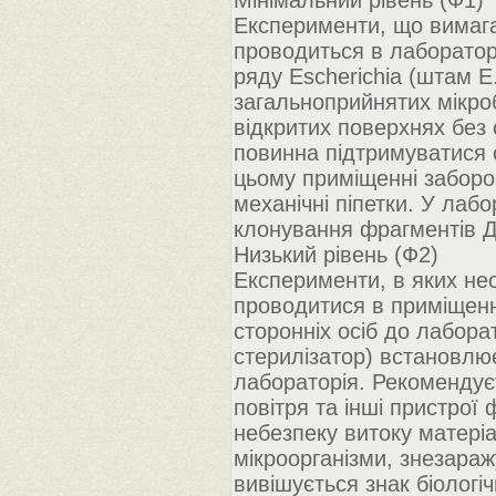
Мінімальний рівень (Ф1)
Експерименти, що вимага
проводиться в лабораторі
ряду Escherichia (штам E.
загальноприйнятих мікроб
відкритих поверхнях без 
повинна підтримуватися с
цьому приміщенні заборо
механічні піпетки. У лаб
клонування фрагментів ДН
Низький рівень (Ф2)
Експерименти, в яких нео
проводитися в приміщенн
сторонніх осіб до лабора
стерилізатор) встановлю
лабораторія. Рекомендує
повітря та інші пристрої 
небезпеку витоку матеріа
мікроорганізми, знезараж
вивішується знак біологі