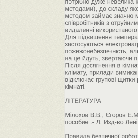
потрібно дуже невелика к
методами), до складу як
методом займає значно 
співробітників з отруйни
видаленні використаного
Для підвищення температ
застосуються електронагр
пожежонебезпечність, ал
на це йдуть, звертаючи 
Після досягнення в кімн
клімату, прилади вимикаю
відключає групові щитки 
кімнаті.
ЛІТЕРАТУРА
Мілохов В.В., Єгоров Е.М
пособие .- Л: Изд-во Лені
Правила безпечної робо