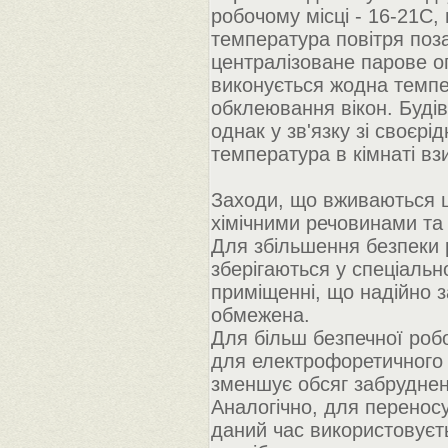
робочому місці - 16-21С, 
температура повітря поза
централізоване парове оп
виконується жодна темпе
обклеювання вікон. Будів
однак у зв'язку зі своєр
температура в кімнаті вз
Заходи, що вживаються щ
хімічними речовинами та 
Для збільшення безпеки 
зберігаються у спеціальн
приміщенні, що надійно 
обмежена.
Для більш безпечної робо
для електрофоретичного 
зменшує обсяг забруднено
Аналогічно, для переносу
даний час використовуєть