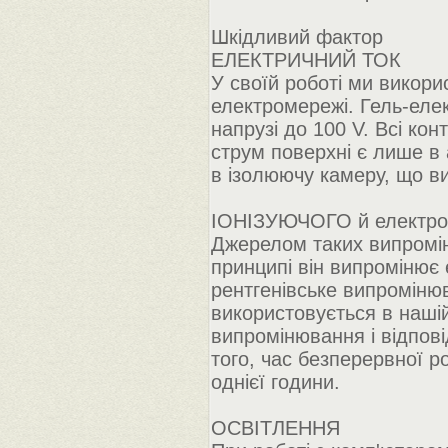
Шкідливий фактор
ЕЛЕКТРИЧНИЙ ТОК
У своїй роботі ми викори
електромережі. Гель-еле
напрузі до 100 V. Всі кон
струм поверхні є лише в 
в ізолюючу камеру, що ви
ІОНІЗУЮЧОГО й електро
Джерелом таких випромін
принципі він випромінює 
рентгенівське випроміню
використовується в нашій
випромінювання і відповід
того, час безперервної р
однієї години.
ОСВІТЛЕННЯ