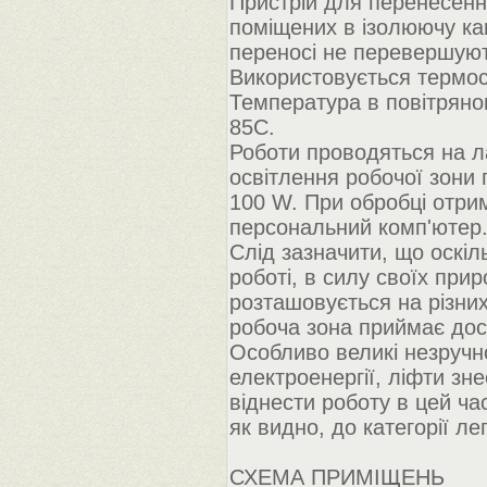
Пристрій для перенесенн
поміщених в ізолюючу ка
переносі не перевершуют
Використовується термост
Температура в повітряно
85С.
Роботи проводяться на л
освітлення робочої зон
100 W. При обробці отри
персональний комп'ютер
Слід зазначити, що оскіл
роботі, в силу своїх при
розташовується на різних
робоча зона приймає доси
Особливо великі незручно
електроенергії, ліфти з
віднести роботу в цей час
як видно, до категорії ле
СХЕМА ПРИМІЩЕНЬ