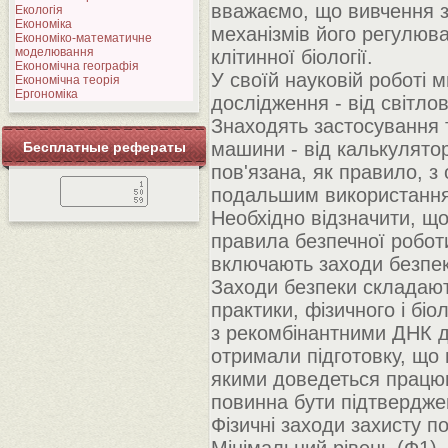
вважаємо, що вивчення з
Екологія
Економіка
механізмів його регулюва
Економіко-математичне
моделювання
клітинної біології.
Економічна географія
У своїй науковій роботі 
Економічна теорія
Ергономіка
дослідження - від світлов
Знаходять застосування т
машини - від калькулято
Бесплатные рефераты
пов'язана, як правило, 
подальшим використання ї
Необхідно відзначити, що
правила безпечної робот
включають заходи безпеки
Заходи безпеки складають
практики, фізичного і біо
з рекомбінантними ДНК д
отримали підготовку, що 
якими доведеться працюва
повинна бути підтвердже
Фізичні заходи захисту по