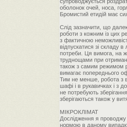
супроводжується роздрат
оболонок очей, носа, горл
Бромистий етидій має си
Слід зазначити, що дале
роботи з кожним із цих р
з фактичною неможливіст
відпускатися зі складу в
потреби. Ця вимога, на ж
труднощами при отриманні 
також з самим режимом р
вимагає попереднього оф
Тим не менше, робота з 
шафі і в рукавичках і з д
не потребують зберігання
зберігаються також у вит
МІКРОКЛІМАТ
Дослідження я проводжу 
нормою в даному випадку