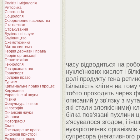
Релігія і міфологія
Риторика
Сексологія
Соціологія
Оформление наследства
Статистика
Страхування
Будівельні науки
Будівництво
Схемотехника
Митна система
Теорія держави і права
Теорія організації
Теплотехніка
часу відводиться на роб
Технологія
Товарознавство
нуклеїнових кислот і біл
Транспорт
Трудове право
ролі продукту гена ретин
Туризм
Більшість клітин на тому
Кримінальне право і процес
Керування
тобто проходять через фа
Управлінські науки
описаний у зв'язку з мут
Фізика
Фізкультура і спорт
які стали злоякісними) кл
Філософія
Фінансові науки
білка пов'язані пухлини ц
Фінанси
з'ясувалося згодом, і інш
Фотографія
Хімія
еукаріотичних організмів 
Господарське право
Цифрові пристрої
супресора (негативного р
Екологічне право