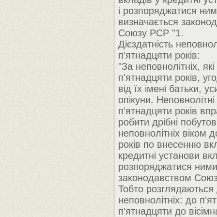
і розпоряджатися ни
визначається законо
Союзу РСР "1.
Дієздатність неповнол
п'ятнадцяти років:
"За неповнолітніх, як
п'ятнадцяти років, уг
від їх імені батьки, у
опікуни. Неповнолітні 
п'ятнадцяти років впр
робити дрібні побутов
неповнолітніх віком д
років по внесенню вк
кредитні установи вкл
розпоряджатися ними
законодавством Союз
Тобто розглядаються д
неповнолітніх: до п'ят
п'ятнадцяти до вісімн