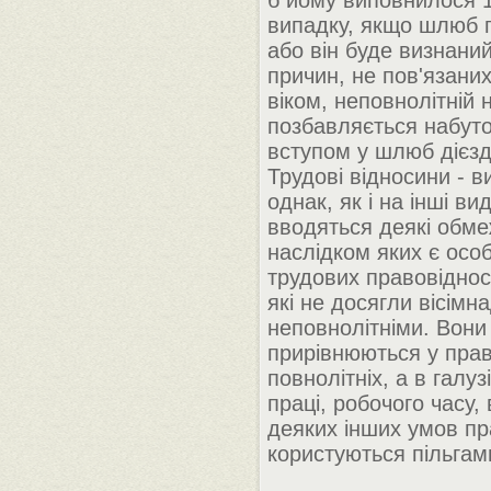
б йому виповнилося 1
випадку, якщо шлюб 
або він буде визнани
причин, не пов'язани
віком, неповнолітній 
позбавляється набутої
вступом у шлюб дієзд
Трудові відносини - в
однак, як і на інші ви
вводяться деякі обме
наслідком яких є осо
трудових правовіднос
які не досягли вісімна
неповнолітніми. Вони
прирівнюються у пра
повнолітніх, а в галуз
праці, робочого часу, 
деяких інших умов пр
користуються пільгам