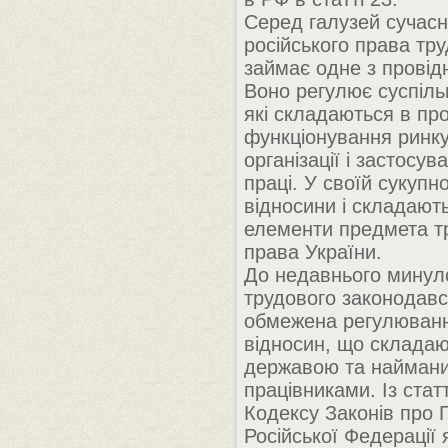
Серед галузей сучасн
російського права тр
займає одне з провідн
Воно регулює суспільн
які складаються в про
функціонування ринку
організації і застосу
праці. У своїй сукупно
відносини і складают
елементи предмета т
права України.
До недавнього минуло
трудового законодавс
обмежена регулюван
відносин, що складаю
державою та найман
працівниками. Із стат
Кодексу Законів про
Російської Федерації я