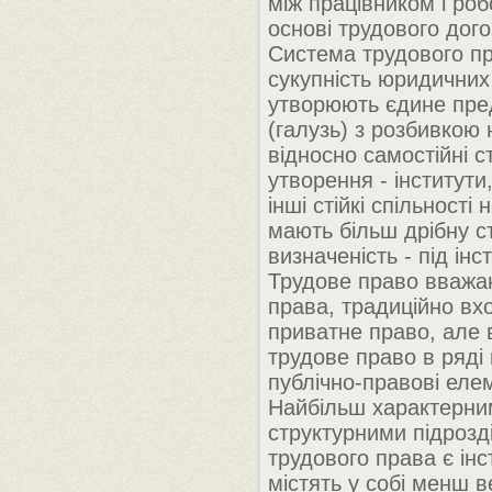
між працівником і ро
основі трудового дого
Система трудового пр
сукупність юридичних
утворюють єдине пре
(галузь) з розбивкою 
відносно самостійні с
утворення - інститути
інші стійкі спільності
мають більш дрібну с
визначеність - під інс
Трудове право вважа
права, традиційно вх
приватне право, але 
трудове право в ряді
публічно-правові еле
Найбільш характерни
структурними підрозд
трудового права є інс
містять у собі менш в