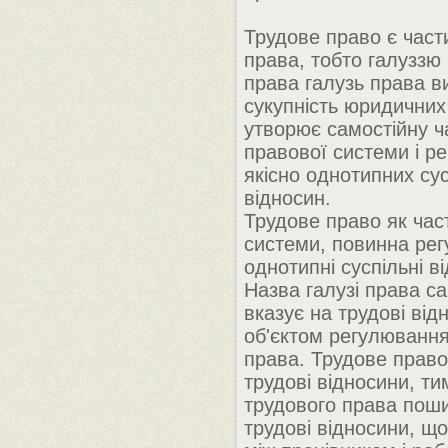
Трудове право є час
права, тобто галуззю 
права галузь права в
сукупність юридичних
утворює самостійну ч
правової системи і р
якісно однотипних су
відносин.
Трудове право як час
системи, повинна рег
однотипні суспільні в
Назва галузі права са
вказує на трудові відн
об'єктом регулювання
права. Трудове прав
трудові відносини, т
трудового права пош
трудові відносини, щ