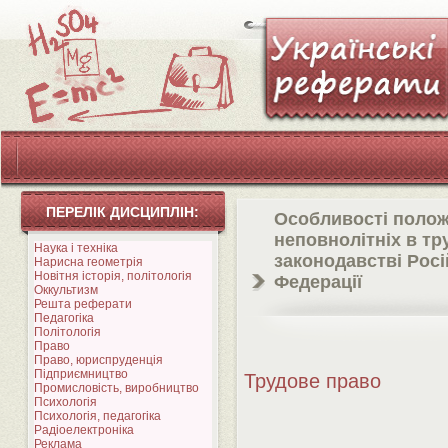
ПЕРЕЛІК ДИСЦИПЛІН:
Особливості поло
неповнолітніх в т
Наука і техніка
законодавстві Росі
Нарисна геометрія
Новітня історія, політологія
Федерації
Оккультизм
Решта реферати
Педагогіка
Політологія
Право
Право, юриспруденція
Підприємництво
Трудове право
Промисловість, виробництво
Психологія
Психологія, педагогіка
Радіоелектроніка
Реклама