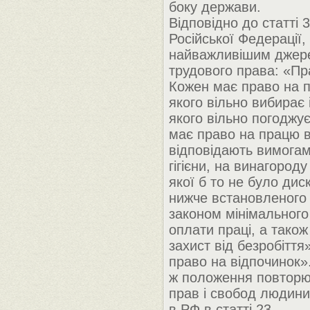
боку держави.
Відповідно до статті 
Російської Федерації,
найважливішим джер
трудового права: «Пр
Кожен має право на 
якого вільно вибирає 
якого вільно погоджу
має право на працю 
відповідають вимогам
гігієни, на винагород
якої б то не було диск
нижче встановленог
законом мінімального
оплати праці, а також
захист від безробіття
право на відпочинок».
ж положення повторю
прав і свобод людини
в РФ в статті 23.