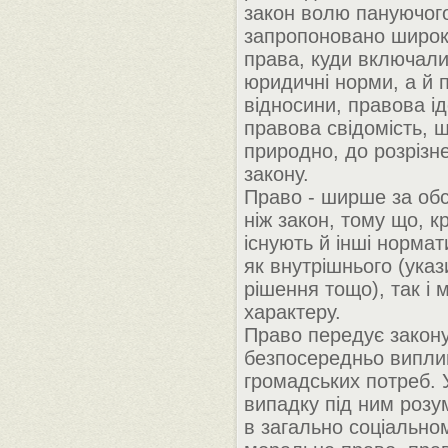
закон волю пануючого
запропоновано широк
права, куди включали
юридичні норми, а й 
відносини, правова ід
правова свідомість, 
природно, до розрізн
закону.
Право - ширше за обс
ніж закон, тому що, кр
існують й інші нормат
як внутрішнього (указ
рішення тощо), так і 
характеру.
Право передує закону
безпосередньо випли
громадських потреб. 
випадку під ним розу
в загально соціальном