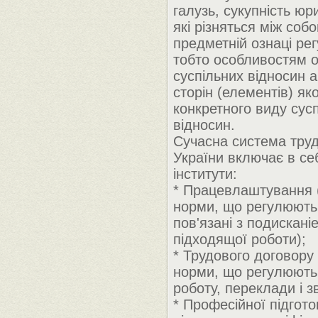
галузь, сукупність ю
які різняться між соб
предметній ознаці ре
тобто особливостям о
суспільних відносин 
сторін (елементів) як
конкретного виду сус
відносин.
Сучасна система тру
України включає в се
інститути:
* Працевлаштування 
норми, що регулюють
пов'язані з подискан
підходящої роботи);
* Трудового договору
норми, що регулюють
роботу, переклади і з
* Професійної підгото