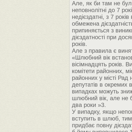
Але, як би там не бул
неповнолітні до 7 рокі
недієздатні, з 7 років
обмежена дієздатніст
припиняється з вини
дієздатності при дося
років.
Але з правила є виня
«Шлюбний вік встано
вісімнадцять років. В
комітети районних, мі
районних у місті Рад
депутатів в окремих 
випадках можуть зни
шлюбний вік, але не 
два роки »3.
У випадку, якщо непо
вступить в шлюб, тим
придбає повну дієздат