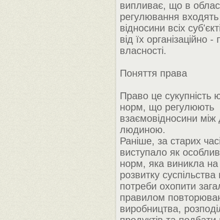
випливає, що в облас
регулювання входять 
відносини всіх суб'єк
від їх організаційно -
власності.
Поняття права
Право це сукупність 
норм, що регулюють
взаємовідносини між 
людиною.
Раніше, за старих час
виступало як особли
норм, яка виникла на 
розвитку суспільства 
потреби охопити заг
правилом повторюван
виробництва, розподіл