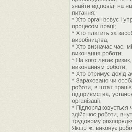
знайти відповіді на на
питання:
* Хто організовує і у
процесом праці;
* Хто платить за засо
виробництва;
* Хто визначає час, мі
виконання роботи;
* На кого лягає ризик
виконанням роботи;
* Хто отримує дохід а
* Зараховано чи особ
роботи, в штат праців
підприємства, устано
організації;
* Підпорядковується 
здійснює роботи, вну
трудовому розпорядку
Якщо ж, виконує робо