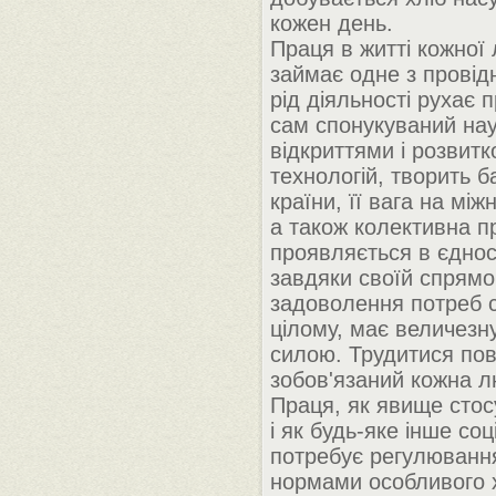
кожен день.
Праця в житті кожної
займає одне з провід
рід діяльності рухає 
сам спонукуваний на
відкриттями і розвитко
технологій, творить б
країни, її вага на між
а також колективна п
проявляється в єдност
завдяки своїй спрямо
задоволення потреб с
цілому, має величезн
силою. Трудитися пов
зобов'язаний кожна 
Праця, як явище стос
і як будь-яке інше со
потребує регулюванн
нормами особливого 