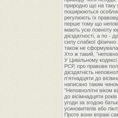
природно що на таку 
поширюються особли
регулюють їх правові
перше тому що непов
мають усю повноту ю
дієздатності, а по - д
силу слабкої фізично 
також не сформувалас
Хто ж такий, "неповно
У Цивільному кодексі
РСР, про правове пол
дієздатність неповнолі
п'ятнадцяти до вісімн
написано таким чино
"Неповнолітні віком в
до вісімнадцяти років
угоди за згодою батьк
усиновителів або пікл
Проте вони вправі са