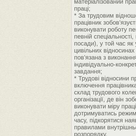
матеріалізований пра
праці;
* За трудовим відно
працівник зобов'язуєт
виконувати роботу пе
певній спеціальності, 
посади), у той час як
цивільних відносинах
пов'язана з виконанн
індивідуально-конкре
завдання;
* Трудові відносини 
включення працівник
склад трудового коле
організації, де він зо
виконувати міру праці
дотримуватись режим
часу, підкорятися на
правилами внутрішнь
розпорядку.