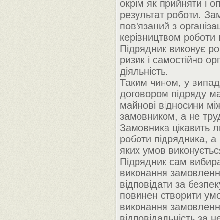
окрім як прийняти і о
результат роботи. За
пов'язаний з організа
керівництвом роботи 
Підрядник виконує ро
ризик і самостійно ор
діяльність.
Таким чином, у випад
договором підряду м
майнові відносини мі
замовником, а не труд
Замовника цікавить л
роботи підрядника, а 
яких умов виконуєтьс
Підрядник сам вибирає
виконання замовленн
відповідати за безпек
повинен створити ум
виконання замовлення
відповідальність за н