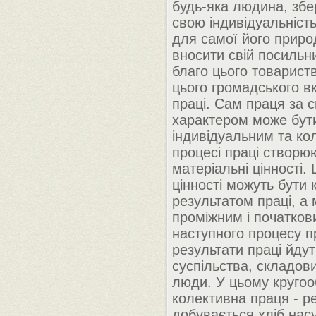
будь-яка людина, збе
свою індивідуальніст
для самої його приро
вносити свій посильн
благо цього товарист
цього громадського в
праці. Сам праця за 
характером може бут
індивідуальним та ко
процесі праці створю
матеріальні цінності. 
цінності можуть бути 
результатом праці, а
проміжним і початков
наступного процесу пр
результати праці йдут
суспільства, складови
люди. У цьому кругооб
колективна праця - ре
добувається хліб нас