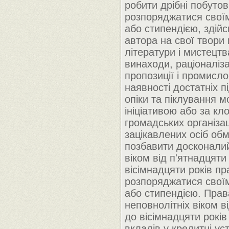
робити дрібні побутов
розпоряджатися своїм
або стипендією, здій
автора на свої твори 
літератури і мистецтв
винаходи, раціоналіза
пропозиції і промисло
наявності достатніх п
опіки та піклування 
ініціативою або за к
громадських організац
зацікавлених осіб об
позбавити досконали
віком від п'ятнадцяти
вісімнадцяти років пр
розпоряджатися своїм
або стипендією. Прав
неповнолітніх віком в
до вісімнадцяти рокі
вкладів у кредитні у