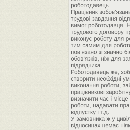
роботодавець.
Працівник зобов'язан
трудові завдання від
вимог роботодавця. Н
трудового договору п
виконує роботу для р
тим самим для робот
пов'язано зі значно 
обов'язків, ніж для 
підрядчика.
Роботодавець же, зоб
створити необхідні у
виконання роботи, за
працівникові заробітн
визначити час і місце
роботи, надавати пра
відпустку і т.д.
У замовника ж у циві
відносинах немає ніяк