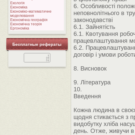
Екологія
6. Особливості поло
Економіка
Економіко-математичне
неповнолітнього в тр
моделювання
законодавстві
Економічна географія
Економічна теорія
6.1. Зайнятість
Ергономіка
6.1. Квотування робо
працевлаштування м
Бесплатные рефераты
6.2. Працевлаштуван
договір і умови робот
8. Висновок
9. Література
10.
Введення
Кожна людина в своє
щодня стикається з 
видобутку хліба насу
день. Отже, живучи в 