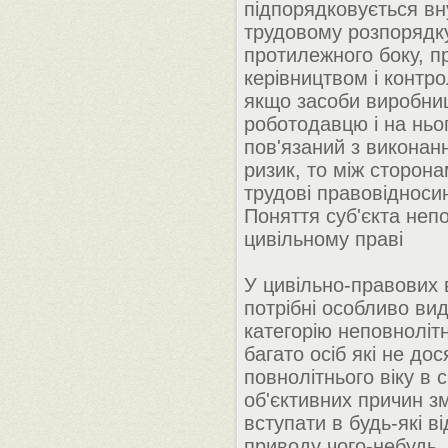
підпорядковується в
трудовому розпорядк
протилежного боку, п
керівництвом і контр
якщо засоби виробни
роботодавцю і на ньо
пов'язаний з виконан
ризик, то між сторон
трудові правовідноси
Поняття суб'єкта неп
цивільному праві
У цивільно-правових 
потрібні особливо вид
категорію неповнолітн
багато осіб які не дос
повнолітнього віку в 
об'єктивних причин з
вступати в будь-які в
приводу чого-небудь.