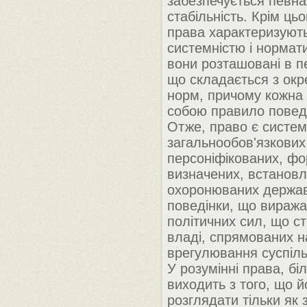
забезпечується певна
стабільність. Крім ць
права характеризуют
системністю і нормат
вони розташовані в пе
що складається з окр
норм, причому кожна 
собою правило повед
Отже, право є систе
загальнообов'язкових
персоніфікованих, ф
визначених, встановл
охоронюваних держа
поведінки, що вираж
політичних сил, що с
владі, спрямованих н
врегулювання суспіль
У розумінні права, бі
виходить з того, що 
розглядати тільки як 