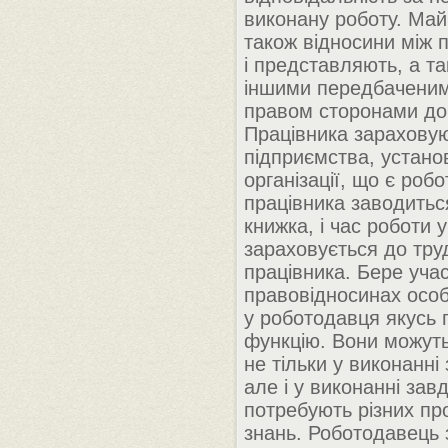
виконану роботу. Ма
також відносини між 
і представляють, а та
іншими передбаченим
правом сторонами до
Працівника зараховую
підприємства, устано
організації, що є роб
працівника заводитьс
книжка, і час роботи 
зараховується до тру
працівника. Бере уча
правовідносинах особ
у роботодавця якусь 
функцію. Вони можут
не тільки у виконанні
але і у виконанні завд
потребують різних пр
знань. Роботодавець 