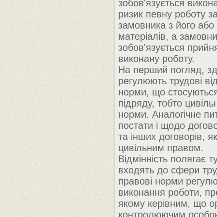
зобов'язується викона
ризик певну роботу з
замовника з його або 
матеріалів, а замовн
зобов'язується прийня
виконану роботу.
На перший погляд, зд
регулюють трудові від
норми, що стосуютьс
підряду, тобто цивіль
норми. Аналогічне п
постати і щодо догов
та інших договорів, я
цивільним правом.
Відмінність полягає т
входять до сфери тр
правові норми регул
виконання роботи, пр
якому керівним, що ор
контролюючим особо