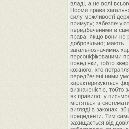
владі, а не волі всьог
Норми права загально
силу можливості дер
примусу; забезпечуют
передбаченими в сам
права, якщо вони не 
добровільно; мають
загальнозначимих хар
персоніфікованими п
поведінки, тобто зверн
кожного, хто потрапл
передбачені ними ум
характеризуються ф
визначеністю, тобто 
як правило, у письмо
містяться в системат
вигляді в законах, збі
прецеденти. Тим сам
захищається від довіл