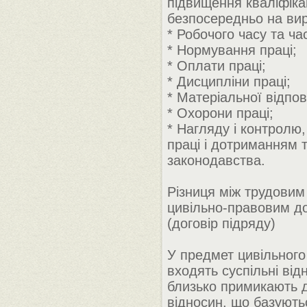
підвищення кваліфікац
безпосередньо на вир
* Робочого часу та ча
* Нормування праці;
* Оплати праці;
* Дисципліни праці;
* Матеріальної відпов
* Охорони праці;
* Нагляду і контролю
праці і дотриманням 
законодавства.
Різниця між трудовим
цивільно-правовим д
(договір підряду)
У предмет цивільного
входять суспільні відн
близько примикають 
відносин, що базують