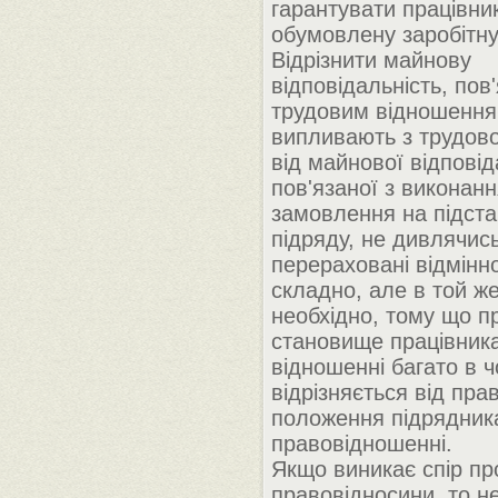
гарантувати працівни
обумовлену заробітну
Відрізнити майнову
відповідальність, пов
трудовим відношення
випливають з трудово
від майнової відповід
пов'язаної з виконан
замовлення на підста
підряду, не дивлячис
перераховані відмінно
складно, але в той же
необхідно, тому що п
становище працівник
відношенні багато в 
відрізняється від пра
положення підрядник
правовідношенні.
Якщо виникає спір про
правовідносини, то н