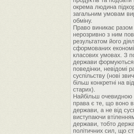
продуктів та подбати
окрема людина підко
загальним умовам ви
обміну.
Право виникає разом
нерозривно з ним пов
результатом його діял
сформованих економі
класових умовах. З 
держави формуються 
поведінки, невідомі р
суспільству (нові звич
більш конкретні на від
старих).
Найбільш очевидною
права є те, що воно в
держави, а не від сус
виступаючи втіленням
держави, тобто держа
політичних сил, що с