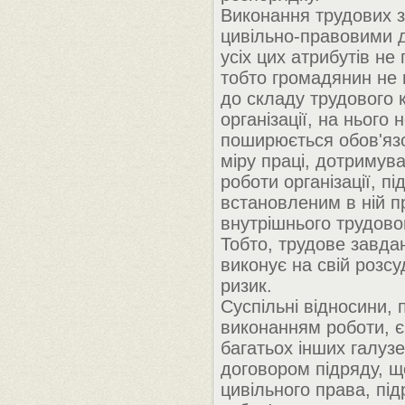
Виконання трудових 
цивільно-правовими 
усіх цих атрибутів не
тобто громадянин не
до складу трудового 
організації, на нього 
поширюється обов'яз
міру праці, дотримув
роботи організації, п
встановленим в ній 
внутрішнього трудово
Тобто, трудове завда
виконує на свій розсуд
ризик.
Суспільні відносини, п
виконанням роботи, є 
багатьох інших галуз
договором підряду, щ
цивільного права, пі