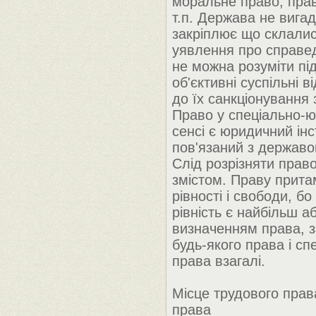
моральне право, прав
т.п. Держава не вига
закріплює що склалис
уявлення про справед
не можна розуміти пі
об'єктивні суспільні в
до їх санкціонування
Право у спеціально-
сенсі є юридичний інс
пов'язаний з державо
Слід розрізняти право 
змістом. Праву прита
рівності і свободи, 
рівність є найбільш а
визначенням права, 
будь-якого права і с
права взагалі.
Місце трудового прав
права