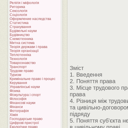
Релігія і міфологія
Риторика
Сексологія
Соціологія
Оформление наследства
Статистика
Страхування
Будівельні науки
Будівництво
Схемотехника
Митна система
Теорія держави і права
Теорія організації
Теплотехніка
Технологія
Товарознавство
Транспорт
Зміст
Трудове право
1. Введення
Туризм
Кримінальне право і процес
2. Поняття права
Керування
3. Місце трудового пр
Управлінські науки
Фізика
права
Фізкультура і спорт
Філософія
4. Різниця між трудо
Фінансові науки
та цивільно-договоро
Фінанси
Фотографія
підряду
Хімія
Господарське право
5. Поняття суб'єкта н
Цифрові пристрої
в цивільному праві
Екологічне право