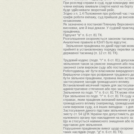
При розгляді справи в суді, куди командир з
члени екіпажу вживали спиртні напої на борту 
буде здійснювати зворотний рейс.
Згідно з п. 1.4 Положення про робочий час і ч
графік роботи екіпажу, суд прийшов до виснов
незаконним.
Як зазначено в постанові Пленуму Верховного 
висновки, але й інші докази. У судовій практи
працівника.
Підпункт "в" п. 6 ст. 81 ТК.
Розголошення охороняється законом таємниці (
Аналогічне правило в КЗпП було відсутнє.
Звільнення працівника по даній підставі мож
прийняті в установленому порядку переліки з
державної таємниці (п. 12 ст. 81 ТК).
Трудовий кодекс (подп. "г" п. 6 ст. 81) допус
звільнення також за умисне знищення або пош
законної сили вироком суду або постановою о
Роботодавець міг бути власником викраденого 
Вирішуючи спори про розірвання трудового дого
бути звільнені працівники, провина яких вста
застосування заходів громадського впливу.
Встановлений місячний термін для застосуван
адміністративне стягнення або про застосува
Звільнення по подп. "г" п. 6 ст. 81 ТК може п
При звільненні по подп. "г" п. 6 ст. 81 ТК су
справах, яким працівник визнаний винним у ро
громадського впливу (наприклад, громадський
сили вироком суду, а в інших випадках - з дн
Застосування даного підстави звільнення мож
змісту ст. 54 ЦПК України про допустимість д
належного органу про накладення на нього за 
Що ж стосується навмисного знищення або пошк
підставою для звільнення.
Порушення працівником вимог щодо охорони пр
таких наслідків (подп. "д" п. 6 ст. 81 ТК).