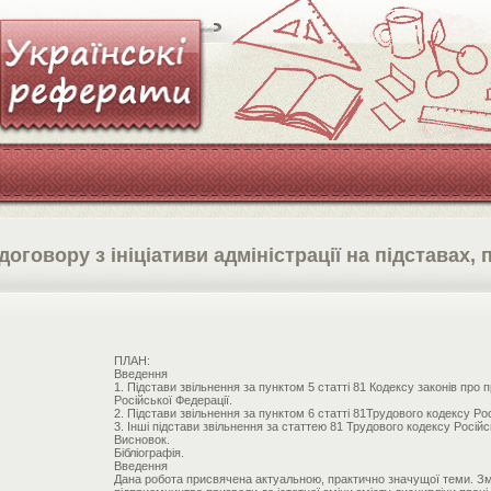
оговору з ініціативи адміністрації на підставах,
ПЛАН:
Введення
1. Підстави звільнення за пунктом 5 статті 81 Кодексу законів про 
Російської Федерації.
2. Підстави звільнення за пунктом 6 статті 81Трудового кодексу Ро
3. Інші підстави звільнення за статтею 81 Трудового кодексу Російс
Висновок.
Бібліографія.
Введення
Дана робота присвячена актуальною, практично значущої теми. Змін