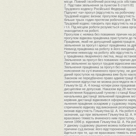
місце. Повний і всебічний розгляд усіх обста
2. Підстави звільнення за пунктом 6 статті 81
Трудового кодексу Російської Федерації.
Підпункт «а» прогул (відсутність на робочому
Трудовий кодекс визнає прогулом відсутність 
більше трьох годин протягом робочого дня. Піс
Трудовий кодекс говорить про відсутність на р
і т.п. Під місцем роботи розуміється сама орга
знаходитися на роботі.
Прогулом є неявка без поважних причин на роб
прогулом відмова працівника приступити до ті
Працівник, який не допущений адміністрацією д
звільнення за прогул і арешт працівника за дрі
Невихід працівника на роботу в його вихідний 
Причини невиходу на роботу або відсутність пр
у працівника лікарняного листка, якщо встано
Звільнення за прогул без поважних причин до
При звільненні за прогул трудові відносини в
Звільнення працівника за прогул без поважни
пояснення по суті вчиненого проступку, не доп
даний проступок на працівника вже було наклад
Законом не передбачено право адміністрації бе
закінчення відпустки не можна розглядати як 
Гільмутін Ш. А. 4 понад чотири роки працюва
дисципліни не допускав. Наказом від 28 листоп
висвітлення Кордонський тунелю і станції Кош
начальника дистанції звільнений працівник мот
керівник дистанції відмовився оформити наряд, 
льнення працівник оскаржив у судовому порядк
спричинило відмову від виконання розпоряджен
визнав відсутність Гільмутіна Ш. А. На роботі
зазначив, що при звільненні Гільмутіна Ш. А. 
враховано тяжкість вчиненого ним проступку, 
липня 1996 р. відновив Гільмутіна Ш. А. На ро
У даному судовому рішенні можна побачити нас
причини суд визнає його відсторонення від ро
йдеться про те, що не враховано тяжкість вч