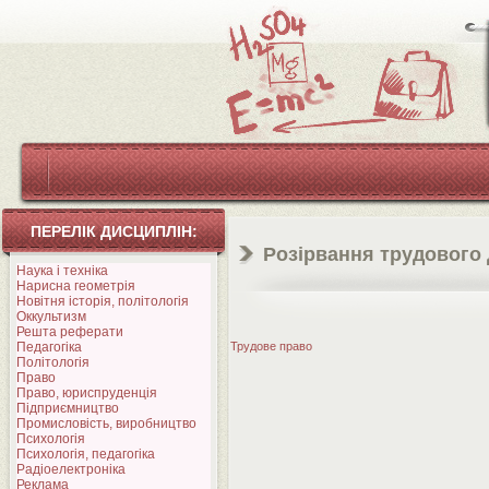
ПЕРЕЛІК ДИСЦИПЛІН:
Розірвання трудового д
Наука і техніка
Нарисна геометрія
Новітня історія, політологія
Оккультизм
Решта реферати
Педагогіка
Трудове право
Політологія
Право
Право, юриспруденція
Підприємництво
Промисловість, виробництво
Психологія
Психологія, педагогіка
Радіоелектроніка
Реклама