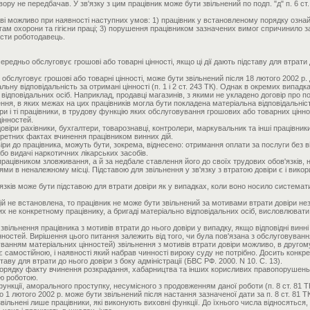
вору не передбачав. У зв'язку з цим працівник може бути звільнений по подп. "д" п. 6 
аві можливо при наявності наступних умов: 1) працівник у встановленому порядку озна
гам охорони та гігієни праці; 3) порушення працівником зазначених вимог спричинило з
ести роботодавець.
редньо обслуговує грошові або товарні цінності, якщо ці дії дають підставу для втрати д
обслуговує грошові або товарні цінності, може бути звільнений після 18 лютого 2002 р. д
ьну відповідальність за отримані цінності (п. 1 і 2 ст. 243 ТК). Однак в окремих випадк
 відповідальних осіб. Наприклад, продавці магазинів, з якими не укладено договір про п
ення, в яких межах на цих працівників могла бути покладена матеріальна відповідальніс
віри і ті працівники, в трудову функцію яких обслуговування грошових або товарних цін
інностей.
довіри рахівники, бухгалтери, товарознавці, контролери, маркувальник та інші працівник
кретних фактах вчинення працівником винних дій.
віри до працівника, можуть бути, зокрема, віднесено: отримання оплати за послуги без
о видачі наркотичних лікарських засобів.
працівником зловживання, а й за недбале ставлення його до своїх трудових обов'язків,
ями в неналежному місці. Підставою для звільнення у зв'язку з втратою довіри є і ви
ків може бути підставою для втрати довіри як у випадках, коли воно носило систематич
ій не встановлена, то працівник не може бути звільнений за мотивами втрати довіри нез
них не конкретному працівнику, а бригаді матеріально відповідальних осіб, висловлюват
вільнення працівника з мотивів втрати до нього довіри у випадку, якщо відповідні винні
нностей. Вирішення цього питання залежить від того, чи була пов'язана з обслуговува
уванням матеріальних цінностей) звільнення з мотивів втрати довіри можливо, в другому 
є самостійною, і наявності який набрав чинності вироку суду не потрібно. Досить конк
таву для втрати до нього довіри з боку адміністрації (БВС РФ. 2000. N 10. С. 13).
рядку факту вчинення розкрадання, хабарництва та інших корисливих правопорушень пр
ою роботою.
нкції, аморального проступку, несумісного з продовженням даної роботи (п. 8 ст. 81 ТК)
 1 лютого 2002 р. може бути звільнений після настання зазначеної дати за п. 8 ст. 81 ТК
ільнені лише працівники, які виконують виховні функції. До їхнього числа відносяться,