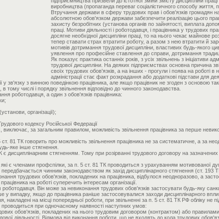
підприємництва призвели до істотної зміни змісту дисципліни праці 
виробництва (пропаганда переваг соціалістичного способу життя, пріо
Втручання держави в сферу трудових прав і обов'язків громадян н
абсолютною обов'язком держави забезпечити реалізацію цього прав
захисту безробітних (установа органів по зайнятості, виплата допом
праці. Мотиви діяльності і роботодавця, і працівника у трудових 
досягне необхідної дисципліни праці, то на нього чекає майнове роз
тепер ставати страх втратити роботу, а разом з нею втратити й зар
мотивів дотримання трудової дисципліни, властивих будь-якого циві
уявлення про професійне ставлення до справи, дотримання традицій
Як показує практика останніх років, з усіх звільнень з ініціативи 
трудової дисципліни. На деяких підприємствах основна причина зві
своїх трудових обов'язків, а на інших - прогули і поява на роботі в
адміністрації стає факт розкрадання або додаткові підстави для де
ції у зв'язку з винною поведінкою працівника, але якщо працівник не згоден з основою та
, в тому числі і порядку звільнення відповідно до чинного законодавства.
ння роботодавця, а один з обов'язків працівника:
ки;
станови, організації);
 Трудового кодексу Російської Федерації
КЗпП, виключає, за загальним правилом, можливість звільнення працівника за перше невик
5 ст. 81 ТК говорить про можливість звільнення працівника не за систематичне, а за не
удь-яке інше стягнення.
 ТК є дисциплінарним стягненням. Тому при розірванні трудового договору на зазначен
в, які є членами профспілки, за п. 5 ст. 81 ТК проводиться з урахуванням мотивованої д
 передбачається чинним законодавством як захід дисциплінарного стягнення (ст. 193 Т
онання трудових обов'язків, покладених на працівника, відбулося неодноразово, а зас
ацівника на роботі суперечить інтересам організації.
м роботодавця. Він може за невиконання трудових обов'язків застосувати будь-яку сан
ше у випадку, якщо до працівника раніше застосовувалися заходи дисциплінарного впли
ня, накладені на місці попередньої роботи, при звільненні за п. 5 ст. 81 ТК РФ обліку не п
ції проводиться при одночасному наявності наступних умов:
ових обов'язків, покладених на нього трудовим договором (контрактом) або правилами
вої діяльності. Відмова від виконання роботи, що не входять до кола трудових обов'язк