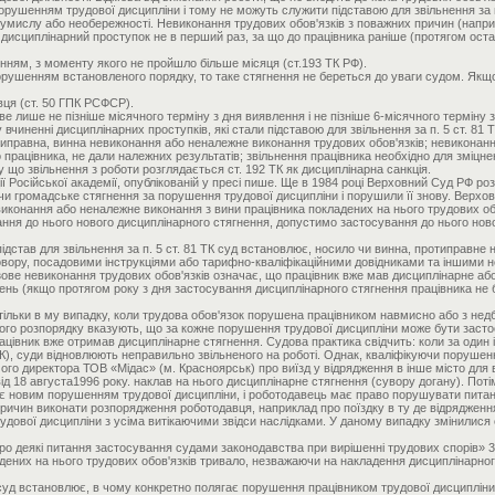
орушенням трудової дисципліни і тому не можуть служити підставою для звільнення за п.
мі умислу або необережності. Невиконання трудових обов'язків з поважних причин (напри
 дисциплінарний проступок не в перший раз, за що до працівника раніше (протягом ост
нням, з моменту якого не пройшло більше місяця (ст.193 ТК РФ).
ушенням встановленого порядку, то таке стягнення не береться до уваги судом. Якщо х
ця (ст. 50 ГПК РСФСР).
ве лише не пізніше місячного терміну з дня виявлення і не пізніше 6-місячного терміну
 вчиненні дисциплінарних проступків, які стали підставою для звільнення за п. 5 ст. 8
типравна, винна невиконання або неналежне виконання трудових обов'язків; невиконанн
 працівника, не дали належних результатів; звільнення працівника необхідно для зміц
ому що звільнення з роботи розглядається ст. 192 ТК як дисциплінарна санкція.
ї Російської академії, опублікованій у пресі пише. Ще в 1984 році Верховний Суд РФ роз'
 чи громадське стягнення за порушення трудової дисципліни і порушили її знову. Верх
евиконання або неналежне виконання з вини працівника покладених на нього трудових о
ня до нього нового дисциплінарного стягнення, допустимо застосування до нього нового 
ідстав для звільнення за п. 5 ст. 81 ТК суд встановлює, носило чи винна, протиправне 
говору, посадовими інструкціями або тарифно-кваліфікаційними довідниками та іншими
зове невиконання трудових обов'язків означає, що працівник вже мав дисциплінарне або
нь (якщо протягом року з дня застосування дисциплінарного стягнення працівника не б
но тільки в му випадку, коли трудова обов'язок порушена працівником навмисно або з нед
ого розпорядку вказують, що за кожне порушення трудової дисципліни може бути заст
рацівник вже отримав дисциплінарне стягнення. Судова практика свідчить: коли за один 
1 ТК), суди відновлюють неправильно звільненого на роботі. Однак, кваліфікуючи порушен
го директора ТОВ «Мідас» (м. Красноярськ) про виїзд у відрядження в інше місто для ви
д 18 августа1996 року. наклав на нього дисциплінарне стягнення (сувору догану). Поті
 є новим порушенням трудової дисципліни, і роботодавець має право порушувати питанн
ричин виконати розпорядження роботодавця, наприклад про поїздку в ту де відрядженн
дової дисципліни з усіма витікаючими звідси наслідками. У даному випадку змінилися о
 деякі питання застосування судами законодавства при вирішенні трудових спорів» 3 в
ених на нього трудових обов'язків тривало, незважаючи на накладення дисциплінарного ч
суд встановлює, в чому конкретно полягає порушення працівником трудової дисципліни,