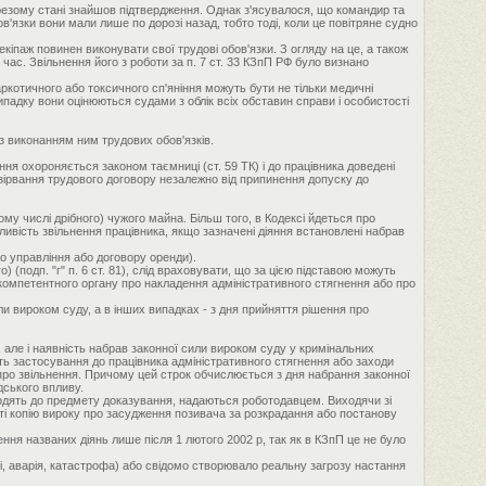
ерезому стані знайшов підтвердження. Однак з'ясувалося, що командир та
ов'язки вони мали лише по дорозі назад, тобто тоді, коли це повітряне судно
екіпаж повинен виконувати свої трудові обов'язки. З огляду на це, а також
час. Звільнення його з роботи за п. 7 ст. 33 КЗпП РФ було визнано
ркотичного або токсичного сп'яніння можуть бути не тільки медичні
ипадку вони оцінюються судами з облік всіх обставин справи і особистості
 з виконанням ним трудових обов'язків.
я охороняється законом таємниці (ст. 59 ТК) і до працівника доведені
зірвання трудового договору незалежно від припинення допуску до
ому числі дрібного) чужого майна. Більш того, в Кодексі йдеться про
вість звільнення працівника, якщо зазначені діяння встановлені набрав
го управління або договору оренди).
(подп. "г" п. 6 ст. 81), слід враховувати, що за цією підставою можуть
 компетентного органу про накладення адміністративного стягнення або про
и вироком суду, а в інших випадках - з дня прийняття рішення про
я, але і наявність набрав законної сили вироком суду у кримінальних
ть застосування до працівника адміністративного стягнення або заходи
 про звільнення. Причому цей строк обчислюється з дня набрання законної
дського впливу.
ходять до предмету доказування, надаються роботодавцем. Виходячи зі
оті копію вироку про засудження позивача за розкрадання або постанову
ння названих діянь лише після 1 лютого 2002 р, так як в КЗпП це не було
, аварія, катастрофа) або свідомо створювало реальну загрозу настання