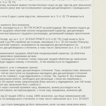
 5 ст. 81 ТК;
клад, незнання правил техніки безпеки тощо) не дає підстав для звільнення;
аннього року) вже застосовувалися заходи дисциплінарного і громадського
оча б одна з умов відсутня, звільнення за п. 5 ст. 81 ТК вважається
 з моменту його вчинення.
1 ТК, покладається ст. 50 ГПК РСФСР на роботодавця. Він повинен подати до
я трудових обов'язків носило неодноразовий характер; дисциплінарні
нення внутрішнього трудового розпорядку; дотриманий порядок притягнення
яснив, що за п. 3 ст. 33 КЗпП РРФСР (п.5 ст.81 ТК) (тоді) можуть бути
овний Суд РФ сприйняв цю позицію, виклавши її в п. 32 постанови Пленуму
бов'язків тривало, незважаючи на накладення дисциплінарного чи
дисциплінарного стягнення, в тому числі і звільнення за п. 3 ст. 33 КЗпП
невиконання трудових обов'язків неодноразовий характер. Ці обов'язки
 нормативно-правовими актами.
 громадське стягнення і знову порушив трудові обов'язки до закінчення
уде піддано новому стягненню , то він вважається не піддавався
балості, а не з поважних причин.
осоване лише одне дисциплінарне стягнення. Тому, неприпустимо звільнити
і той же проступок на працівника накладено два дисциплінарні стягнення
ня як «триває», суди відмовляють у позові. Так, Іщенко В. без поважних
конання роботи, необхідної для організації, з якою він перебував у
м 19 серпня знову запропонував йому виїхати у відрядження, але той знову
я про звільнення його з работи.2
я через значний проміжок часу, вважаємо, можна розглядати не як
бставини, які перешкоджали, з точки зору працівника, вчинення дій,
ід 22 грудня 1992 р. в ред. 1998 зазначено, що якщо невиконання або
и громадського стягнення, в тому числі і звільнення за п. 3 ст. 33 КЗпП
 що стало приводом до його звільнення, коли і за яких умов воно мало