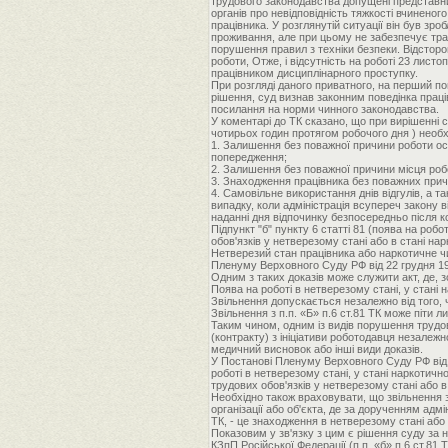
трудового законодавства допущені представн
органів про невідповідність тяжкості вчинено
працівника. У розглянутій ситуації він був зр
проживання, але при цьому не забезпечує тран
порушення правил з техніки безпеки. Відсторо
роботи, Отже, і відсутність на роботі 23 лис
працівником дисциплінарного проступку.
При розгляді даного приватного, на перший п
рішення, суд визнав законним поведінка праці
посилання на норми чинного законодавства.
У коментарі до ТК сказано, що при вирішенні с
чотирьох годин протягом робочого дня ) необх
1. Залишення без поважної причини роботи осо
попередження;
2. Залишення без поважної причини місця робо
3. Знаходження працівника без поважних прич
4. Самовільне використання днів відгулів, а 
випадку, коли адміністрація всупереч закону в
наданні дня відпочинку безпосередньо після кож
Підпункт "б" пункту 6 статті 81 (поява на роб
обов'язків у нетверезому стані або в стані на
Нетверезий стан працівника або наркотичне чи 
Пленуму Верховного Суду РФ від 22 грудня 19
Одним з таких доказів може служити акт, де, з
Поява на роботі в нетверезому стані, у стані 
Звільнення допускається незалежно від того, 
Звільнення з п.п. «Б» п.6 ст.81 ТК може піти
Таким чином, одним із видів порушення трудов
(контракту) з ініціативи роботодавця незалежн
медичний висновок або інші види доказів.
У Постанові Пленуму Верховного Суду РФ від 22
роботі в нетверезому стані, у стані наркотичн
трудових обов'язків у нетверезому стані або в
Необхідно також враховувати, що звільнення з 
організації або об'єкта, де за дорученням адмі
ТК, - це знаходження в нетверезому стані або 
Показовим у зв'язку з цим є рішення суду за н
КЗпП Російської Федерації (п.п. «б» п.6 ст.81