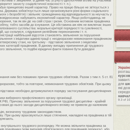
і мотивів її зміцнення. В даний час усунуто ідеологічний вплив на учасників
ритет захисту соціалістичної власності і т. п.).
абув принципово інший характер. Право на працю більше не зв'язується з
а. Держава зобов'язується лише організовувати різні форми соціального
оги з безробіття) і звільняє громадянина від відповідальності за неучасть у
правовідносинах набувають економічний характер. Якщо роботодавець не
орення, так як він діє на свій страх і ризик. Основним мотивом працівника
обітку, тобто засобів до існування. Ця обставина аж ніяк не виключає інших
лізованого суспільства: моральні критерії порядності та сумлінності,
, що склалися, слідування релігійним переконанням і т. п.
адміністрації найбільший відсоток становлять звільнення за порушення
льнення з ініціативи адміністрації є неодноразове невиконання працівником
 нетверезому стані, на третьому - підставою звільнення з ініціативи
яких категорій працівників. В даному випадку припинення дії трудового
кого звільнення, то подібні юридичні факти повинні бути доведені
Україн
розташ
курсов
онання ним без поважних причин трудових обов'язків. Разом з тим п. 5 ст. 81
завант
для
шк
одноразове, тобто за повторне, невиконання трудових обов'язків. При цьому
які до
их підставах необхідно дотримуватися порядку застосування дисциплінарних
середо
навча
умки виборного профспілкового органу організації.
9.3
of
1
К РФ). Причому звільнення за порушення трудової дисципліни - крайній
тосовані до нього заходи дисциплінарного впливу не привели до належним
кцію, визначену трудовим законодавством.
ву. При цьому враховуються лише стягнення, накладені на працівника в тій
ідлягають.
 внутрішнього трудового розпорядку. Не можна звільнити працівника за
ів працівника (крім випадків обов'язкового для працівників переказу), або