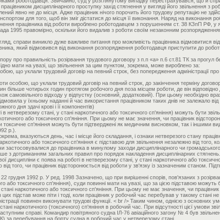
иками роботодавця. Звичайно, суд у розглянутому випадку перестрахувався, що й спр
го працівником дисциплінарного проступку захід стягнення у вигляді його звільнення з 
облений явно не до місця. Адже працівник нічого порочить його трудову репутацію не зді
спортом для того, щоб він зміг дістатися до місця її виконання. Наряд на виконання р
нення працівника від роботи вироблено роботодавцем з порушенням ст. 38 КЗпП РФ, у я
топада 1995 правомірно, оскільки його видалив з роботи своїм незаконним розпоряджен
огляд, справи виникло дуже важливе питання про можливість працівника відмовитися ві
вника, який відмовився від виконання розпорядження роботодавця приступити до роботи
пору про правильність розірвання трудового договору з п.п «а» п.6 ст.81 ТК за прогул бе
ідно мати на увазі, що звільнення за цим пунктом, зокрема, може вироблено за:
бою, що уклали трудовий договір на певний строк, без попередження адміністрації про 
ти особою, що уклали трудовий договір на певний строк, до закінчення терміну догово
ин більше чотирьох годин протягом робочого дня поза місцем роботи, де він відповідно
також самовільного відходу у відпустку (основний, додатковий). При цьому необхідно вр
ідмовила у їхньому наданні й час використання працівником таких днів не залежало від 
ного дня здачі крові і її компонентів)
оті в нетверезому стані, у стані наркотичного або токсичного сп'яніння) можуть бути зві
ркотичного або токсичного сп'яніння. При цьому не має значення, чи працівник відсторон
токсичне сп'яніння можуть бути підтверджені як медичним висновком, так і іншими видам
92 р.).
окрема, вказуються день, час і місце його складання, і ознаки нетверезого стану праців
наркотичного або токсичного сп'яніння є підставою для звільнення незалежно від того, ко
чи застосовувалися до працівника в минулому заходи дисциплінарного чи громадського с
 лише з дотриманням загальних правил про порядок накладення дисциплінарних стягнень
ої дисципліни є поява на роботі в нетверезому стані, у стані наркотичного або токсичн
о від того, чи працівник відсторонюється від роботи у зв'язку із зазначеним станом. П
 грудня 1992 р. У ред. 1998 Зазначено, що при вирішенні спорів, пов'язаних з розірванн
ого або токсичного сп'яніння), суди повинні мати на увазі, що за цією підставою можуть 
 стані наркотичного або токсичного сп'яніння. При цьому не має значення, чи працівник
цих підстав може піти і тоді, коли працівник у робочий час перебував у такому стані не
ністрації повинен виконувати трудові функції. < br /> Таким чином, однією з основних ум
стані наркотичного (токсичного) сп'яніння в робочий час. При відсутності цієї умови з
аступним справі. Командир повітряного судна ІЛ-76 авіаційного загону № 4 був звільнени
 ТК) за перебування на борту судна в робочий час у нетверезому стані.