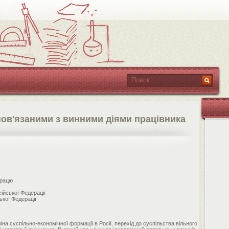
 пов'язаними з винними діями працівника
працю
сійської Федерації
ької Федерації
а суспільно-економічної формації в Росії, перехід до суспільства вільного