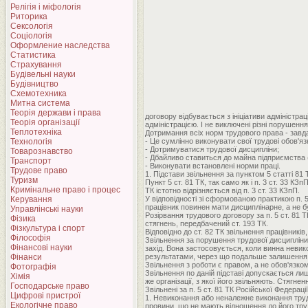
Релігія і міфологія
Риторика
Сексологія
Соціологія
Оформление наследства
Статистика
Страхування
Будівельні науки
Будівництво
Схемотехника
Митна система
Теорія держави і права
договору відбувається з ініціативи адміністра
Теорія організації
адміністрацією. І не виключені різні порушення
Теплотехніка
Дотримання всіх норм трудового права - завда
Технологія
- Це сумлінно виконувати свої трудові обов'яз
- Дотримуватися трудової дисципліни;
Товарознавство
- Дбайливо ставиться до майна підприємства (у
Транспорт
- Виконувати встановлені норми праці.
Трудове право
1. Підстави звільнення за пунктом 5 статті 81
Туризм
Пункт 5 ст. 81 ТК, так само як і п. 3 ст. 33 
Кримінальне право і процес
ТК істотно відрізняється від п. 3 ст. 33 КЗпП.
Керування
У відповідності зі сформованою практикою п. 
працівник повинен мати дисциплінарне, а не б
Управлінські науки
Розірвання трудового договору за п. 5 ст. 81
Фізика
стягнень, передбачений ст. 193 ТК.
Фізкультура і спорт
Відповідно до ст. 82 ТК звільнення працівникі
Філософія
Звільнення за порушення трудової дисципліни
Фінансові науки
захід. Вона застосовується, коли винна невик
Фінанси
результатами, через що подальше залишення пр
Звільнення з роботи є правом, а не обов'язко
Фотографія
Звільнення по даній підставі допускається ли
Хімія
же організації, з якої його звільняють. Стягнен
Господарське право
Звільнені за п. 5 ст. 81 ТК Російської Федера
Цифрові пристрої
1. Невиконання або неналежне виконання труд
Екологічне право
провини, що не мають відношення до його трудо