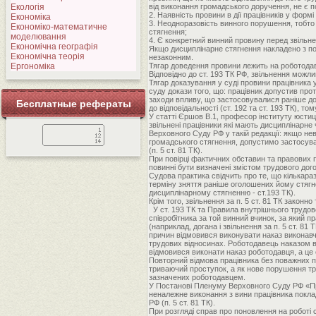
Екологія
від виконання громадського доручення, не є п
2. Наявність провини в дії працівників у фор
Економіка
3. Неодноразовість винного порушення, тобто
Економіко-математичне
стягнення;
моделювання
4. Є конкретний винний провину перед звільне
Економічна географія
Якщо дисциплінарне стягнення накладено з пор
Економічна теорія
незаконним.
Ергономіка
Тягар доведення провини лежить на роботодав
Відповідно до ст. 193 ТК РФ, звільнення можли
Тягар доказування у суді провини працівника у
суду докази того, що: працівник допустив про
заходи впливу, що застосовувалися раніше до
Бесплатные рефераты
до відповідальності (ст. 192 та ст. 193 ТК), т
У статті Єршов В.1, професор інституту юстиці
звільнені працівники які мають дисциплінарне
Верховного Суду РФ у такій редакції: якщо н
громадського стягнення, допустимо застосуван
(п. 5 ст. 81 ТК).
При повірці фактичних обставин та правових п
повинні бути визначені змістом трудового до
Судова практика свідчить про те, що кількара
терміну зняття раніше оголошених йому стягне
дисциплінарному стягненню - ст.193 ТК).
Крім того, звільнення за п. 5 ст. 81 ТК закон
У ст. 193 ТК та Правила внутрішнього трудов
співробітника за той винний вчинок, за який п
(наприклад, догана і звільнення за п. 5 ст. 8
причин відмовився виконувати наказ виконавчо
трудових відносинах. Роботодавець наказом ві
відмовився виконати наказ роботодавця, а це
Повторний відмова працівника без поважних п
триваючий проступок, а як нове порушення тру
зазначених роботодавцем.
У Постанові Пленуму Верховного Суду РФ «Про
неналежне виконання з вини працівника поклад
РФ (п. 5 ст. 81 ТК).
При розгляді справ про поновлення на роботі 