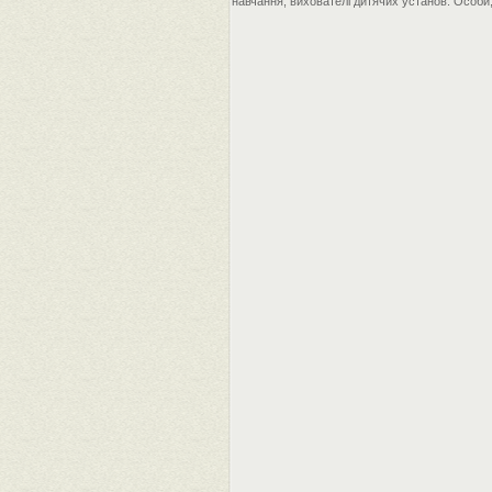
навчання, вихователі дитячих установ. Особи,