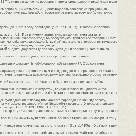
ст. 81 ТК, якщо він допустив порушення вимог щодо охорони праці лише після
йомлений із цими вимогами; 2) роботодавець забезпечив працівникові
а собою тяжкі наслідки або створювало реальну загрозу для їх настання.
овіри до нього з боку роботодавця (п. 7 ст. 81 ТК). Аналогічне правило
о п. 7 ст. 81 ТК за вчинення зазначених дій до настання цієї дати.
ах працівники, які безпосередньо обслуговують грошові або товарні цінності,
овну матеріальну відповідальність. У зв'язку з цим для розірвання трудового
ть за шкоду, заподіяну роботодавцю.
ностей входить додатково (у порядку суміщення професій), але лише за
и, яким матеріальні цінності безпосередньо не ввіряються.
 відповідних документів, обмірювання, обважування??, Обрахування,
 наприклад, видача грошових сум без відповідного оформлення, зберігання
користання працівником довіреного йому для безпосереднього обслуговування
ний характер, так і тоді, коли воно було одноразовим, але грубим
важаючи на виникнення недостачі, псування ввірених цінностей і т.д.
и недовіру всім членам бригади без встановлення конкретної вини кожного з
 дії були здійснені в період тимчасового переведення на іншу роботу,
нням матеріальних цінностей постійна робота позивача. У першому випадку
- ні (див. БВС РСФСР. 1982. N 8. С. 10-11).
ретного факту вчинення працівником, який безпосередньо обслуговує грошові
ацівники можуть бути звільнені за основою втрати до них довіри і в тому
. Раніше аналогічне підставу містилося в п. 3 ст. 254 КЗпП. У зв'язку з цим
.
 наприклад, вчителі, викладачі навчальних закладів, майстри виробничого