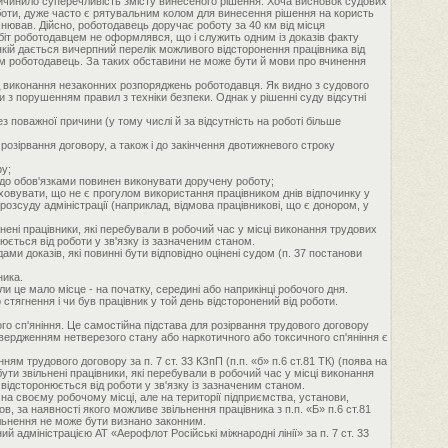
ичинило суперечливість змісту винесеного рішення. Хоча висновок судових
роботи, дуже часто є рятувальним колом для винесення рішення на користь
йснював. Дійсно, роботодавець доручає роботу за 40 км від місця
обіт роботодавцем не оформлявся, що і служить одним із доказів факту
кій дається вичерпний перелік можливого відсторонення працівника від
ням роботодавець. За таких обставини не може бути й мови про вчинення
д виконання незаконних розпоряджень роботодавця. Як видно з судового
 з порушенням правил з техніки безпеки. Однак у рішенні суду відсутні
з поважної причини (у тому числі й за відсутність на роботі більше
розірвання договору, а також і до закінчення двотижневого строку
ру;
 до обов'язками повинен виконувати доручену роботу;
аховувати, що не є прогулом використання працівником днів відпочинку у
розсуду адміністрації (наприклад, відмова працівникові, що є донором, у
льнені працівники, які перебували в робочий час у місці виконання трудових
юється від роботи у зв'язку із зазначеним станом.
и доказів, які повинні бути відповідно оцінені судом (п. 37 постанови
ника.
ли це мало місце - на початку, середині або наприкінці робочого дня.
тягнення і чи був працівник у той день відсторонений від роботи.
.
ого сп'яніння. Це самостійна підстава для розірвання трудового договору
ідтвердженням нетверезого стану або наркотичного або токсичного сп'яніння є
ям трудового договору за п. 7 ст. 33 КЗпП (п.п. «б» п.6 ст.81 ТК) (поява на
бути звільнені працівники, які перебували в робочий час у місці виконання
 відсторонюється від роботи у зв'язку із зазначеним станом.
 на своєму робочому місці, але на території підприємства, установи,
ов, за наявності якого можливе звільнення працівника з п.п. «Б» п.6 ст.81
вільнення не може бути визнано законним.
й адміністрацією АТ «Аерофлот Російські міжнародні лінії» за п. 7 ст. 33