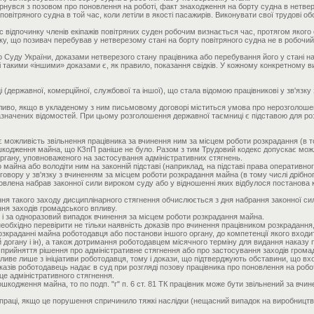
вернувся з позовом про поновлення на роботі, факт знаходження на борту судна в нетв
повітряного судна в той час, коли летіли в якості пасажирів. Виконувати свої трудові об
ас відпочинку членів екіпажів повітряних суден робочим визнається час, протягом якого 
ку, що позивач перебував у нетверезому стані на борту повітряного судна не в робочий 
Суду України, доказами нетверезого стану працівника або перебування його у стані на
ці такими «іншими» доказами є, як правило, показання свідків. У кожному конкретному в
державної, комерційної, службової та іншої), що стала відомою працівникові у зв'язку
ливо, якщо в укладеному з ним письмовому договорі міститься умова про нерозголошенн
азначених відомостей. При цьому розголошення державної таємниці є підставою для ро
кає можливість звільнення працівника за вчинення ним за місцем роботи розкрадання (в т
кодження майна, що КЗпП раніше не було. Разом з тим Трудовий кодекс допускає можли
ргану, уповноваженого на застосування адміністративних стягнень.
майна або володіти ним на законній підставі (наприклад, на підставі права оперативно
вору у зв'язку з вчиненням за місцем роботи розкрадання майна (в тому числі дрібного) 
новлена набрав законної сили вироком суду або у відношенні яких відбулося постанова
ня такого заходу дисциплінарного стягнення обчислюється з дня набрання законної сил
ння заходів громадського впливу.
іти і за одноразовий випадок вчинення за місцем роботи розкрадання майна.
ду необхідно перевірити не тільки наявність доказів про вчинення працівником розкраданн
зкраданні майна роботодавця або постанови іншого органу, до компетенції якого входи
 догану і ін), а також дотримання роботодавцем місячного терміну для видання наказу
я прийняття рішення про адміністративне стягнення або про застосування заходів грома
ливе лише з ініціативи роботодавця, тому і докази, що підтверджують обставини, що в
оказів роботодавець надає в суд при розгляді позову працівника про поновлення на роб
це адміністративного стягнення.
одження майна, то по подп. "г" п. 6 ст. 81 ТК працівник може бути звільнений за вчине
аці, якщо це порушення спричинило тяжкі наслідки (нещасний випадок на виробництві