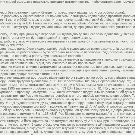
вин у справі дозволить правильно вирішити питання про те, чи відноситься дане поруш
 місці без поважних причин більше чотирьох годин підряд протягом робочого дня).
на робочому місці без поважних причин більше чотирьох годин підряд протягом робочого 
ля 1 лютого 2002 не можна звільнити за прогул працівника, який був відсутній (у тому 
обочому місці, а КЗпП говорив про відсутність на роботі. Робоче місце - закріплене за 
нізація, її структурні підрозділи або інший об'єкт, де працівник повинен виконувати свої
оту, на яку працівник був переведений відповідно до чинного законодавства (у зв'язк
єї роботи, на яку він був переведений з порушенням закону.
о роботи у зв'язку з появою в нетверезому стані, може бути звільнений за п.п «а». п.6 
бне хуліганство.
день, якщо наказ було видано адміністрацією відповідно до вимог закону, слід розгляда
ацівника на роботі повинні бути ретельно та всебічно перевірені. Слід, зокрема, мати 
влено, що невихід на роботу був викликаний хворобою.
пускається незалежно від того, чи застосовувалися до працівника в минулому заходи д
важаються припиненими з дня, зазначеного в наказі про звільнення.
х причин може піти лише з дотриманням загальних правил про порядок накладення дисци
ускається звільнення після закінчення одного місяця з дня виявлення прогулу і пізніше
ено інше дисциплінарне стягнення і т. д.
з згоди працівника достроково відкликати його з відпустки на роботу, тому відмова пра
порушення трудової дисципліни (п. 31 тієї ж постанови Пленуму Верховного Суду РФ). 
в електромонтером контактної мережі 4 розряду в Абаканським ділянці електропостачан
ада 1995 звільнений з роботи за п. 4 ст. 33 КЗпП (п.п «а» п.6 ст.81 ТК) у зв'язку з ві
урніково. У провину Гільмутіна Ш. А. Також ставилося відсутність на роботі в цей день
ивував тим, що йому не надано автомобіль для того, щоб дістатися до місця роботи. Тод
на виконання названих робіт, після чого Гільмутін Ш. А. Був відсторонений від роботи. З 
у. У ході судового розгляду суд встановив факт порушення з боку адміністрації техніки
ня про виробництво цих робіт і відсутність Гільмутіна Ш. А. нА роботі протягом другої
 в цей день прогулом. У цьому випадку суд прийшов до висновку про те, що працівник бу
Не враховано вимоги ч. 3 ст. 135 КЗпП РФ. Відповідно до вимог названої статті при нак
обставини за яких він вчинений, попередня робота та поведінка працівника. У зв'язку з
боті і стягнув на його користь за час вимушеного прогулу 2 899 661 руб. З роботодавця
тупне протиріччя. З одного боку суд констатує правомірність дій працівника щодо від
боти незаконним, а відсутність на роботі в другій половині робочого дня 23 листопада
иненого працівником тяжкість дисциплінарного проступку. Але ж судом говориться, що 