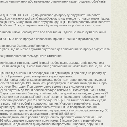
ення до невиконання або неналежного виконання саме трудових обов'язків.
дня. КЗпП (п. 4 ст. 33) прирівнював до прогулу відсутність на роботі
числі до настання цієї дати) на робочому місці менше чотирьох годин підряд.
працівником місце виконання трудової функції. Це його робочий стіл, верстат
 обов'язки. Отже, працівник може бути відсутнім на робочому місці, але
у з виробничою необхідністю або простоєм). Однак не може бути визнаний
ст.81 ТК, а не за прогул з неповажної причини. Чи не є підставою для
ти як прогул без поважної причини.
на увазі, що не може служити підставою для звільнення за прогул відсутність
исциплінарного чи громадського стягнення.
плінарних стягнень: адміністрація зобов'язана зажадати від порушника
 шести місяців з дня його вчинення ; звільнення не може мати місце, якщо за
цівника від виконання розпорядження адміністрації про вихід на роботу до
< br /> Прокоментуємо матеріали судової практики.
ня. За період роботи зарекомендував себе позитивно, порушень трудової
дмовою 23 листопада 1995 виконати розпорядження начальника дистанції про
 протягом 5-х годин. При цьому свою відмову від виконання вимог
і як відстань до місця роботи складає близько 40 кілометрів. Більш того,
цієї причини він і був відсутній на роботі в другій половині дня. Дане ув??
 безпеки при організації робіт, пов'язаних з підвищеною небезпекою, що й
 половини робочого дня 23 листопада 1995 р. При таких обставинах суд не
в відсутній на роботі з поважних причин. У своєму рішенні суд також
ладення будь-якого дисциплінарного стягнення на працівника повинні
 викладеним Курагінскій районний суд Красноярського краю рішенням від 30
 стягнуте держмито у держдоходів в сумі 163 986 руб.
мови від виконання роботи з порушенням правил техніки безпеки. З цієї
 1995 обумовленим поважними причинами. З іншого боку, у рішенні суду
працівник не здійснював дисциплінарний проступок. Навпаки, порушення