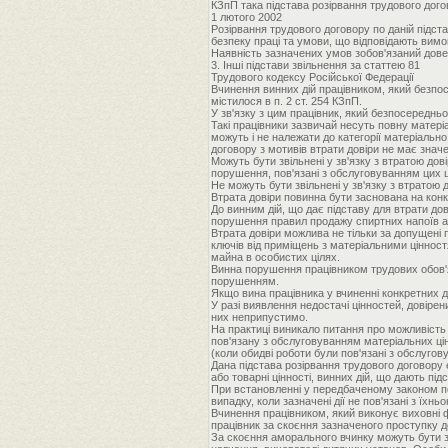
КЗпП така підстава розірвання трудового дого
1 лютого 2002
Розірвання трудового договору по даній підст
безпеку праці та умови, що відповідають вимо
Наявність зазначених умов зобов'язаний дов
3. Інші підстави звільнення за статтею 81
Трудового кодексу Російської Федерації
Вчинення винних дій працівником, який безпосе
містилося в п. 2 ст. 254 КЗпП.
У зв'язку з цим працівник, який безпосередньо 
Такі працівники зазвичай несуть повну матеріал
можуть і не належати до категорії матеріально
договору з мотивів втрати довіри не має знач
Можуть бути звільнені у зв'язку з втратою до
порушення, пов'язані з обслуговуванням цих ц
Не можуть бути звільнені у зв'язку з втратою 
Втрата довіри повинна бути заснована на кон
До винним дій, що дає підставу для втрати до
порушення правил продажу спиртних напоїв аб
Втрата довіри можлива не тільки за допущені 
ключів від приміщень з матеріальними цінност
майна в особистих цілях.
Винна порушення працівником трудових обов'яз
порушенням.
Якщо вина працівника у вчиненні конкретних д
У разі виявлення недостачі цінностей, довіре
них неприпустимо.
На практиці виникало питання про можливість з
пов'язану з обслуговуванням матеріальних ці
(коли обидві роботи були пов'язані з обслугов
Дана підстава розірвання трудового договору 
або товарні цінності, винних дій, що дають підс
При встановленні у передбаченому законом по
випадку, коли зазначені дії не пов'язані з їхнь
Вчинення працівником, який виконує виховні фу
працівник за скоєння зазначеного проступку до
За скоєння аморального вчинку можуть бути зв