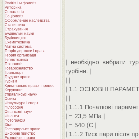
Релігія і міфологія
Риторика
Сексологія
Соціологія
Оформление наследства
Статистика
Страхування
Будівельні науки
Будівництво
Схемотехника
Митна система
Теорія держави і права
Теорія організації
Теплотехніка
| необхідно вибрати ту
Технологія
Товарознавство
турбіни. |
Транспорт
Трудове право
| |
Туризм
Кримінальне право і процес
| 1.1 ОСНОВНІ ПАРАМЕТ
Керування
Управлінські науки
| |
Фізика
Фізкультура і спорт
| 1.1.1 Початкові парамет
Філософія
Фінансові науки
| = 23,5 МПа |
Фінанси
Фотографія
| = 540 (С |
Хімія
Господарське право
| 1.1.2 Тиск пари після п
Цифрові пристрої
Екологічне право