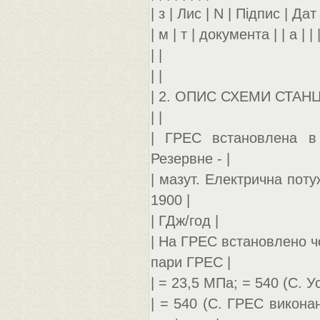
| з | Лис | N | Підпис | Дат |
| м | т | документа | | а | | 
| |
| |
| 2. ОПИС СХЕМИ СТАНЦІ
| |
| ГРЕС встановлена в 
Резервне - |
| мазут. Електрична пот
1900 |
| ГДж/год |
| На ГРЕС встановлено чо
пари ГРЕС |
| = 23,5 МПа; = 540 (С. 
| = 540 (С. ГРЕС викона