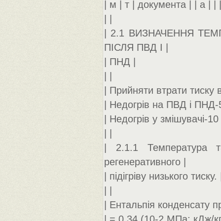
| м | т | документа | | а | | 
| |
| 2.1 ВИЗНАЧЕННЯ ТЕМП
ПІСЛЯ ПВД І |
| ПНД |
| |
| Прийняти втрати тиску 
| Недогрів на ПВД і ПНД-5
| Недогрів у змішувачі-10 
| |
| 2.1.1 Температура т
регенеративного |
| підігріву низького тиску. 
| |
| Ентальпія конденсату пр
| = 0,34 (10-2 МПа; кДж/кг