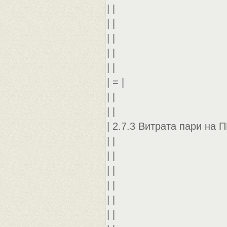
| |
| |
| |
| |
| |
| = |
| |
| |
| 2.7.3 Витрата пари на П
| |
| |
| |
| |
| |
| |