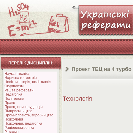
ПЕРЕЛІК ДИСЦИПЛІН:
Проект ТЕЦ на 4 турбо 
Наука і техніка
Нарисна геометрія
Новітня історія, політологія
Оккультизм
Решта реферати
Педагогіка
Технологія
Політологія
Право
Право, юриспруденція
Підприємництво
Промисловість, виробництво
Психологія
Психологія, педагогіка
Радіоелектроніка
Реклама