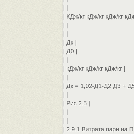
| |
| КДж/кг кДж/кг кДж/кг кДж
| |
| |
| Дк |
| Д0 |
| |
| кДж/кг кДж/кг кДж/кг |
| |
| Дк = 1,02-Д1-Д2 Д3 + Д
| |
| Рис 2.5 |
| |
| |
| 2.9.1 Витрата пари на П