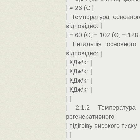
| = 26 (С |
| Температура основно
відповідно: |
| = 60 (С; = 102 (С; = 128 
| Ентальпія основног
відповідно: |
| КДж/кг |
| КДж/кг |
| КДж/кг |
| КДж/кг |
| |
| 2.1.2 Температура
регенеративного |
| підігріву високого тиску. 
| |