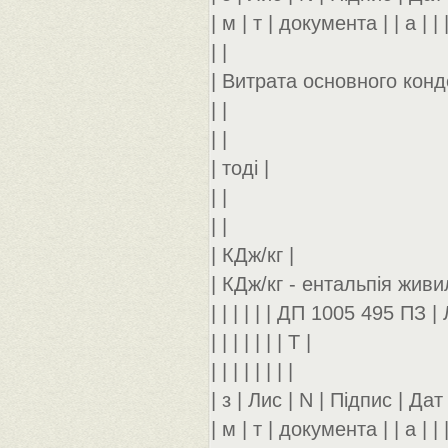
| м | т | документа | | а | | 
| |
| Витрата основного конд
| |
| |
| тоді |
| |
| |
| КДж/кг |
| КДж/кг - ентальпія жив
| | | | | | ДП 1005 495 ПЗ | 
| | | | | | | Т |
| | | | | | | |
| з | Лис | N | Підпис | Дат |
| м | т | документа | | а | | 