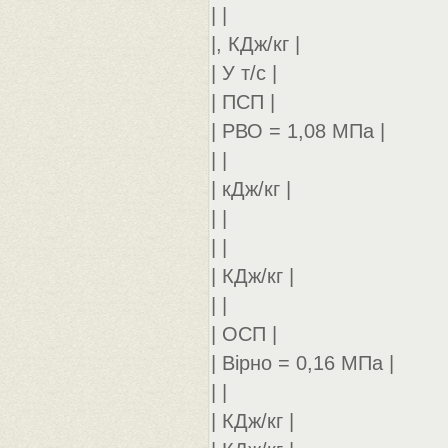
| |
|, КДж/кг |
| У т/с |
| ПСП |
| РВО = 1,08 МПа |
| |
| кДж/кг |
| |
| |
| КДж/кг |
| |
| ОСП |
| Вірно = 0,16 МПа |
| |
| КДж/кг |