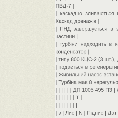
ПВД-7 |
| каскадно зливаються
Каскад дренажів |
| ПНД завершується в з
частини |
| турбіни надходить в 
конденсатор |
| типу 800 КЦС-2 (3 шт.),
| подається в регенерати
| Живильний насос встан
| Турбіна має 8 нерегульо
| | | | | | ДП 1005 495 ПЗ | 
| | | | | | | Т |
| | | | | | | |
| з | Лис | N | Підпис | Дат |