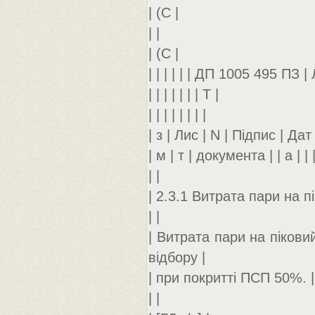
| (С |
| |
| (С |
| | | | | | ДП 1005 495 ПЗ | 
| | | | | | | Т |
| | | | | | | |
| з | Лис | N | Підпис | Дат |
| м | т | документа | | а | | 
| |
| 2.3.1 Витрата пари на п
| |
| Витрата пари на пікови
відбору |
| при покритті ПСП 50%. |
| |