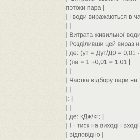
потоки пара |
| і води виражаються в ча
| |
| Витрата живильної води
| Розділивши цей вираз на
| де: (ут = Дут/Д0 = 0,01 
| (пв = 1 +0,01 = 1,01 |
| |
| Частка відбору пари на
| |
|; |
| |
| де: кДж/кг; |
| І - тиск на виході і вхо
| відповідно |