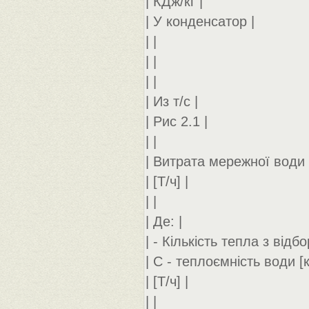
| КДж/кг |
| У конденсатор |
| |
| |
| |
| Из т/с |
| Рис 2.1 |
| |
| Витрата мережної води 
| [Т/ч] |
| |
| Де: |
| - Кількість тепла з відбо
| С - теплоємність води [к
| [Т/ч] |
| |