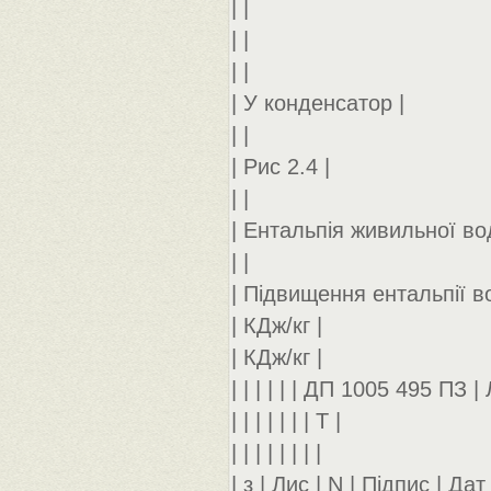
| |
| |
| |
| У конденсатор |
| |
| Рис 2.4 |
| |
| Ентальпія живильної в
| |
| Підвищення ентальпії в
| КДж/кг |
| КДж/кг |
| | | | | | ДП 1005 495 ПЗ | 
| | | | | | | Т |
| | | | | | | |
| з | Лис | N | Підпис | Дат |