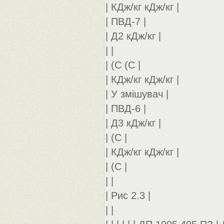
| КДж/кг кДж/кг |
| ПВД-7 |
| Д2 кДж/кг |
| |
| (С (С |
| КДж/кг кДж/кг |
| У змішувач |
| ПВД-6 |
| Д3 кДж/кг |
| (С |
| КДж/кг кДж/кг |
| (С |
| |
| Рис 2.3 |
| |