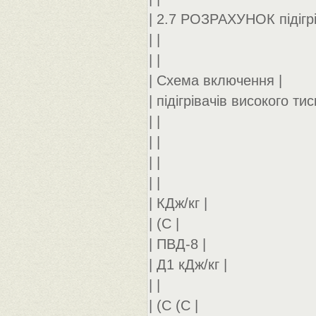
| 2.7 РОЗРАХУНОК підігрі
| |
| |
| Схема включення |
| підігрівачів високого тис
| |
| |
| |
| |
| КДж/кг |
| (С |
| ПВД-8 |
| Д1 кДж/кг |
| |
| (С (С |