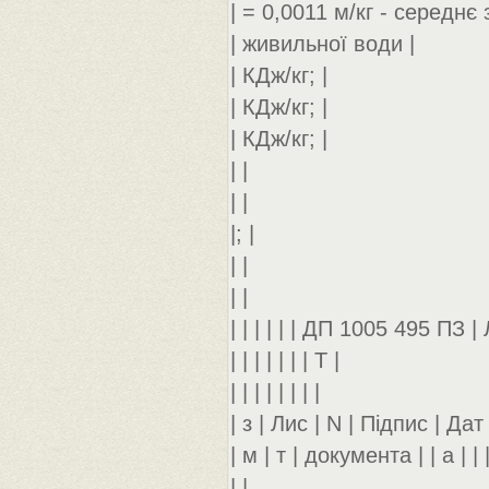
| = 0,0011 м/кг - середнє
| живильної води |
| КДж/кг; |
| КДж/кг; |
| КДж/кг; |
| |
| |
|; |
| |
| |
| | | | | | ДП 1005 495 ПЗ | 
| | | | | | | Т |
| | | | | | | |
| з | Лис | N | Підпис | Дат |
| м | т | документа | | а | | 
| |