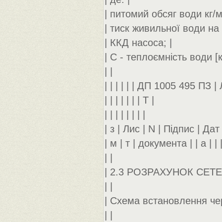
| питомий обсяг води кг/м
| тиск живильної води на 
| ККД насоса; |
| С - теплоємність води [к
| |
| | | | | | ДП 1005 495 ПЗ | 
| | | | | | | Т |
| | | | | | | |
| з | Лис | N | Підпис | Дат |
| м | т | документа | | а | | 
| |
| 2.3 РОЗРАХУНОК СЕТ
| |
| Схема встановлення чер
| |