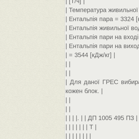
| [Т/ч] |
| Температура живильної 
| Ентальпія пара = 3324 [к
| Ентальпія живильної вод
| Ентальпія пари на вході
| Ентальпія пари на вихо
| = 3544 [кДж/кг] |
| |
| |
| Для даної ГРЕС вибир
кожен блок. |
| |
| |
| | | |. | | ДП 1005 495 ПЗ |
| | | | | | | Т |
| | | | | | | |