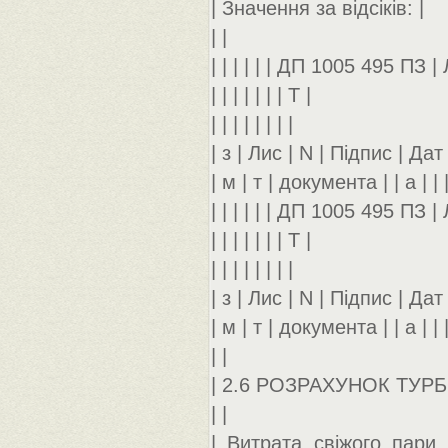
| Значення за відсіків: |
| |
| | | | | | ДП 1005 495 ПЗ | 
| | | | | | | Т |
| | | | | | | |
| з | Лис | N | Підпис | Дат |
| м | т | документа | | а | | 
| | | | | | ДП 1005 495 ПЗ | 
| | | | | | | Т |
| | | | | | | |
| з | Лис | N | Підпис | Дат |
| м | т | документа | | а | | 
| |
| 2.6 РОЗРАХУНОК ТУРБ
| |
| Витрата свіжого пари