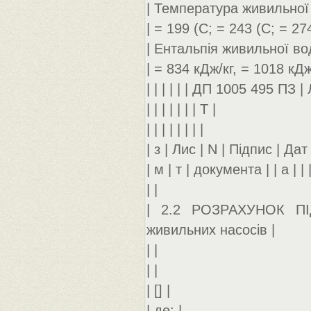
| Температура живильної 
| = 199 (С; = 243 (С; = 274
| Ентальпія живильної во
| = 834 кДж/кг, = 1018 кДж
| | | | | | ДП 1005 495 ПЗ | 
| | | | | | | Т |
| | | | | | | |
| з | Лис | N | Підпис | Дат |
| м | т | документа | | а | | 
| |
| 2.2 РОЗРАХУНОК П
живильних насосів |
| |
| |
| [] |
| де: |