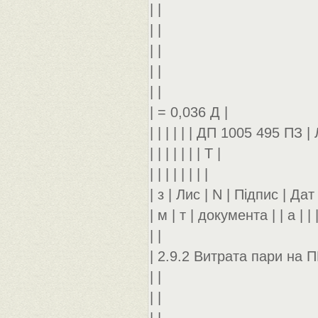
| |
| |
| |
| |
| |
| = 0,036 Д |
| | | | | | ДП 1005 495 ПЗ | 
| | | | | | | Т |
| | | | | | | |
| з | Лис | N | Підпис | Дат |
| м | т | документа | | а | | 
| |
| 2.9.2 Витрата пари на П
| |
| |