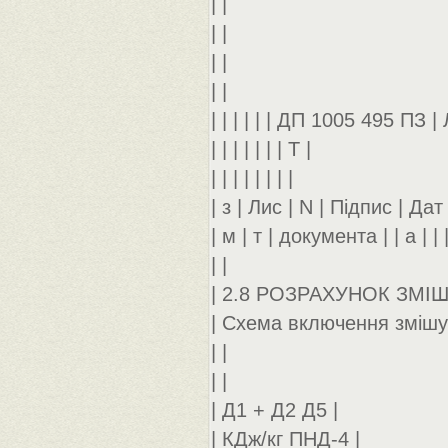
| |
| |
| |
| |
| | | | | | ДП 1005 495 ПЗ | 
| | | | | | | Т |
| | | | | | | |
| з | Лис | N | Підпис | Дат |
| м | т | документа | | а | | 
| |
| 2.8 РОЗРАХУНОК ЗМІШ
| Схема включення змішу
| |
| |
| Д1 + Д2 Д5 |
| КДж/кг ПНД-4 |