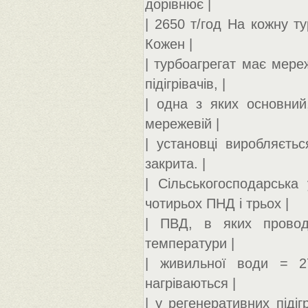
дорівнює |
| 2650 т/год На кожну т
Кожен |
| турбоагрегат має мере
підігрівачів, |
| одна з яких основний
мережевій |
| установці виробляєть
закрита. |
| Сільськогосподарська
чотирьох ПНД і трьох |
| ПВД, в яких проводи
температури |
| живильної води = 2
нагріваються |
| у регенеративних підіг