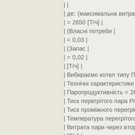
| |
| де: (максимальна витра
| = 2650 [Т/ч] |
| (Власні потреби |
| = 0,03 |
| (Запас |
| = 0,02 |
| [Т/ч] |
| Вибираємо котел типу П
| Технічні характеристики 
| Паропродуктивність = 26
| Тиск перегрітого пара 
| Тиск проміжного перегрі
| Температура перегрітого
| Витрата пари через вто