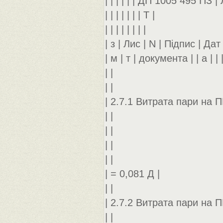
| | | | | | ДП 1005 495 ПЗ | 
| | | | | | | Т |
| | | | | | | |
| з | Лис | N | Підпис | Дат |
| м | т | документа | | а | | 
| |
| |
| 2.7.1 Витрата пари на П
| |
| |
| |
| |
| = 0,081 Д |
| |
| 2.7.2 Витрата пари на П
| |