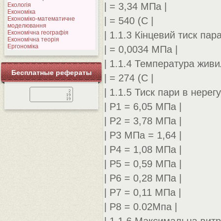
| = 3,34 МПа |
Екологія
Економіка
Економіко-математичне
| = 540 (С |
моделювання
Економічна географія
| 1.1.3 Кінцевий тиск пара
Економічна теорія
Ергономіка
| = 0,0034 МПа |
| 1.1.4 Температура живи
Бесплатные рефераты
| = 274 (С |
| 1.1.5 Тиск пари в нерег
| P1 = 6,05 МПа |
| Р2 = 3,78 МПа |
| Р3 МПа = 1,64 |
| Р4 = 1,08 МПа |
| Р5 = 0,59 МПа |
| Р6 = 0,28 МПа |
| Р7 = 0,11 МПа |
| Р8 = 0.02Мпа |