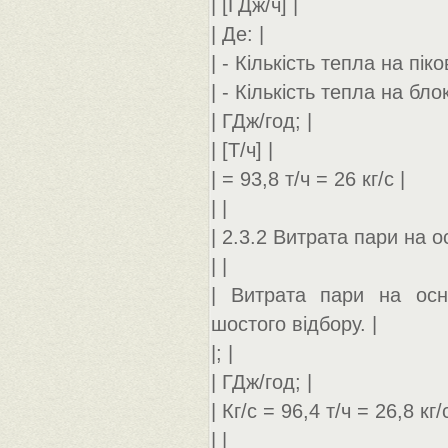
| [ГДж/ч] |
| Де: |
| - Кількість тепла на пік
| - Кількість тепла на блок
| ГДж/год; |
| [Т/ч] |
| = 93,8 т/ч = 26 кг/с |
| |
| 2.3.2 Витрата пари на о
| |
| Витрата пари на осн
шостого відбору. |
|; |
| ГДж/год; |
| Кг/c = 96,4 т/ч = 26,8 кг/c
| |