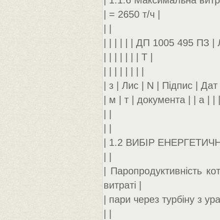
| 1.1.6 Максимальна витр
| = 2650 т/ч |
| |
| | | | | | ДП 1005 495 ПЗ | 
| | | | | | | Т |
| | | | | | | |
| з | Лис | N | Підпис | Дат |
| м | т | документа | | а | | 
| |
| |
| 1.2 ВИБІР ЕНЕРГЕТИЧ
| |
| Паропродуктивність ко
витраті |
| пари через турбіну з ур
| |