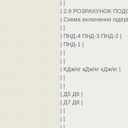
| |
| 2.9 РОЗРАХУНОК ПОД
| Схема включення підігрі
| |
| ПНД-4 ПНД-3 ПНД-2 |
| ПНД-1 |
| |
| |
| КДж/кг кДж/кг кДж/кг |
| |
| |
| Д5 Д6 |
| Д7 Д8 |
| |
| |
| |