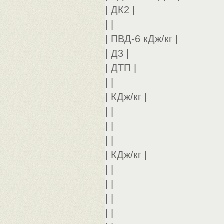
| ДК2 |
| |
| ПВД-6 кДж/кг |
| Д3 |
| ДТП |
| |
| КДж/кг |
| |
| |
| |
| КДж/кг |
| |
| |
| |
| |