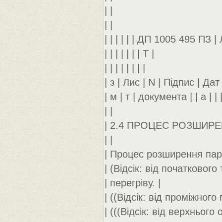
| |
| |
| | | | | | ДП 1005 495 ПЗ | 
| | | | | | | Т |
| | | | | | | |
| з | Лис | N | Підпис | Дат |
| м | т | документа | | а | | 
| |
| 2.4 ПРОЦЕС РОЗШИРЕНН
| |
| Процес розширення пари
| (Відсік: від початкового
| перегріву. |
| ((Відсік: від проміжног
| (((Відсік: від верхньог