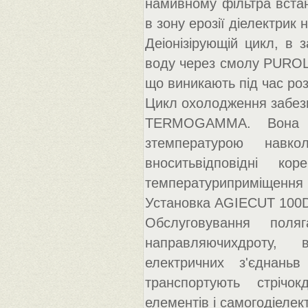
намивному фільтра вста
в зону ерозії діелектри
Деіонізірующій цикл, в 
воду через смолу PUROLI
що виникають під час роз
Цикл охолодження забез
TERMOGAMMA. Вона по
зтемпературою навко
вноситьвідповідні к
температуриприміщення н
Установка AGIECUT 100D 
Обслуговування поля
направляючихдроту, 
електричних з'єднаньв
транспортують стрічок
елементів і самогодіелек