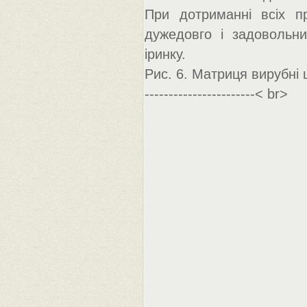
При дотриманні всіх п
дужедовго і задовольни
іринку.
Рис. 6. Матриця вирубні
-----------------------< br>