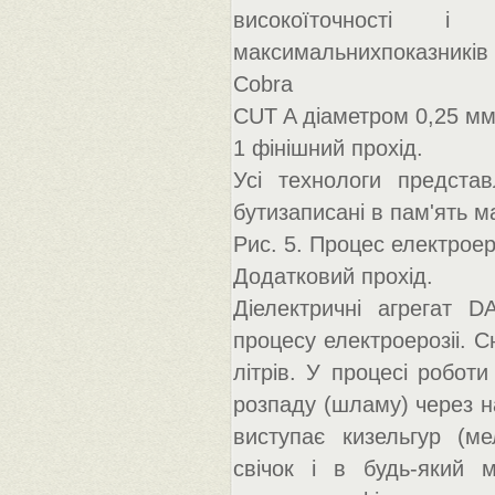
високоїточності і
максимальнихпоказників 
Cobra
CUT A діаметром 0,25 мм,
1 фінішний прохід.
Усі технологи предста
бутизаписані в пам'ять 
Рис. 5. Процес електроер
Додатковий прохід.
Діелектричні агрегат D
процесу електроерозіі. С
літрів. У процесі роботи
розпаду (шламу) через н
виступає кизельгур (ме
свічок і в будь-який 