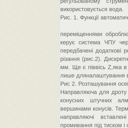
регульованому струме
використовується вода.
Рис. 1. Функції автомати
переміщеннями оброблю
керує система ЧПУ чер
передбачені додаткові ро
різання (рис.2). Дискрет
мм. Ще є піввісь Z,яка в
лише дляналаштування в
Рис 2. Розташування ос
Направляюча для дроту 
конусних штучних алм
вершинами конусів. Терм
направляючі вставлен
промивання під тиском і