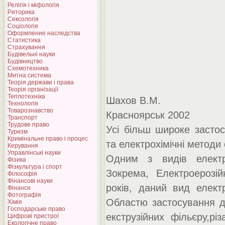
Релігія і міфологія
Риторика
Сексологія
Соціологія
Оформление наследства
Статистика
Страхування
Будівельні науки
Будівництво
Схемотехника
Митна система
Теорія держави і права
Теорія організації
Теплотехніка
Шахов В.М.
Технологія
Товарознавство
Красноярськ 2002
Транспорт
Трудове право
Усі більш широке застос
Туризм
Кримінальне право і процес
та електрохімічні методи
Керування
Управлінські науки
Одним з видів електро
Фізика
Фізкультура і спорт
Зокрема, Електроерозій
Філософія
Фінансові науки
років, даний вид елект
Фінанси
Фотографія
Областю застосування д
Хімія
Господарське право
екструзійних фільєру,рі
Цифрові пристрої
Екологічне право