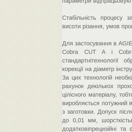
параметри відпрацьовую
Стабільність процесу за
висоти різання, умов про
Для застосування в AGIE
Cobra CUT A і Cobr
стандартнітехнології об
корекції на діаметр інст
За цих технологій необхі
рахунок декількох прох
цілісного матеріалу, то
виробляється потужний і
з заготовки. Допуск піс
до 0,01 мм, шорсткість
додатковіпрецизійні та