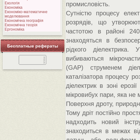
промисловість.
Екологія
Економіка
Економіко-математичне
Сутністю процесу елект
моделювання
Економічна географія
розрядів, що утворюют
Економічна теорія
Ергономіка
частотою в районі 24
знаходяться в безпосер
Бесплатные рефераты
рідкого діелектрика. 
вибиваються мікрочаст
(GAP) струменем діеле
каталізатора процесу ро
діелектрик в зоні ерозі
мікровибух пари, яка не 
Поверхня дроту, природно
Тому дріт постійно прост
надходить новий інстру
знаходиться в межах ві