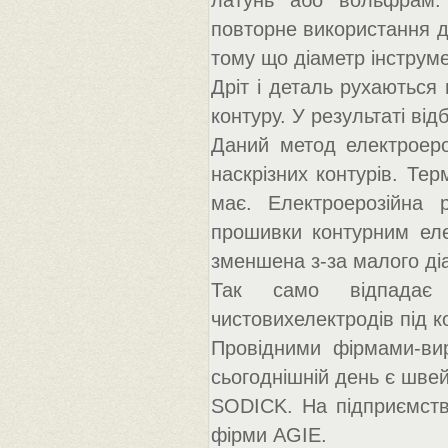
латунь або вольфрам. 
повторне використання др
тому що діаметр інструм
Дріт і деталь рухаються
контуру. У результаті ві
Даний метод електроероз
наскрізних контурів. Тер
має. Електроерозійна 
прошивки контурним еле
зменшена з-за малого ді
Так само відпадає 
чистовихелектродів під к
Провідними фірмами-вир
сьогоднішній день є шве
SODICK. На підприємств
фірми AGIE.