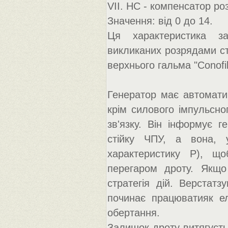
VII. HC - компенсатор ро
Значення: від 0 до 14.
Ця характеристика за
викликаних розрядами ст
верхнього гальма "Conofil
Генератор має автомати
крім силового імпульсно
зв'язку. Він інформує г
стійку ЧПУ, а вона, у
характеристику P), що
перегаром дроту. Якщо 
стратегія дій. Верстатз
починає працюватияк ел
обертання.
Залишок дроту витягуєть