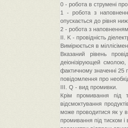
0 - робота в струмені пр
1 - робота з наповнен
опускається до рівня ни
2 - робота з наповненням
II. K - провідність діелек
Вимірюється в міллісімен
Вказаний рівень прові
деіонізірующей смолою,
фактичному значенні 25 п
повідомлення про необхід
III. Q - вид промивки.
Крім промивання під т
відсмоктування продукт
може проводитися як у ве
промивання під тиском і в