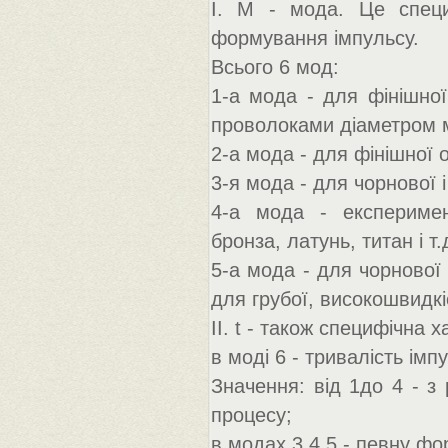
I. M - мода. Це специ
формування імпульсу.
Всього 6 мод:
1-а мода - для фінішної
проволоками діаметром 
2-а мода - для фінішної об
3-я мода - для чорнової і
4-а мода - експеримен
бронза, латунь, титан і т.д
5-а мода - для чорнової 
для грубої, високошвидкі
II. t - також специфічна 
в моді 6 - тривалість імп
Значення: від 1до 4 - з
процесу;
в модах 3,4,5 - певну фо