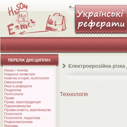
ПЕРЕЛІК ДИСЦИПЛІН:
Електроерозійна різка
Наука і техніка
Нарисна геометрія
Новітня історія, політологія
Оккультизм
Решта реферати
Педагогіка
Технологія
Політологія
Право
Право, юриспруденція
Підприємництво
Промисловість, виробництво
Психологія
Психологія, педагогіка
Радіоелектроніка
Реклама