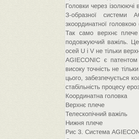
Головки через ізолюючі в
З-образної системи A
зкоординатної головкою (о
Так само верхнє плече 
подовжуючий важіль. Це
осей U і V не тільки верх
AGIECONIC є патентом 
високу точність не тільки
цього, забезпечується к
стабільність процесу ероз
Координатна головка
Верхнє плече
Телескопічний важіль
Нижня плече
Рис 3. Система AGIECON