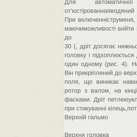
Для автоматичної
от'юстірованнаяводяний 
При включенніструменя, 
маючиможливості вийти з
до
30 (, дріт досягає нижн
головку і підхоплюється
один одному (рис. 4). Н
Він прикріплений до верх
поля, що виникає навк
ротор з валом, на кінц
фасками. Дріт петлеюукл
при стикуванні кілець,пот
Верхній гальмо
Верхня головка