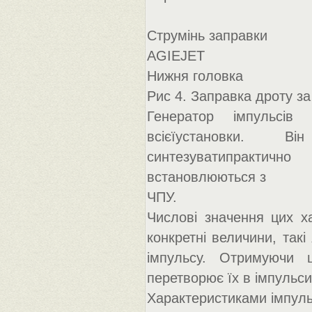
Струмінь заправки
AGIEJET
Нижня головка
Рис 4. Заправка дроту з
Генератор імпульсі
всієїустановки. В
синтезуватипрактично
встановлюються з
ЧПУ.
Числові значення цих х
конкретні величини, такі
імпульсу. Отримуючи ц
перетворює їх в імпульс
Характеристиками імпульс