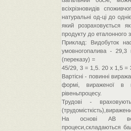
ізагальний обсяг, мож
всіхрізновидів споживчо
натуральні од-ці до одні
який розраховується як
продукту до еталонного 
Приклад: Видобуток наф
умовногопалива - 29,3 
(переказу) =
45/29, 3 = 1,5. 20 х 1,5 =
Вартісні - повинні виража
формі, вираженої в 
рівеньпроцесу.
Трудові - враховуют
(трудомісткість),вираже
На основі АВ ведет
процеси,складаються бал