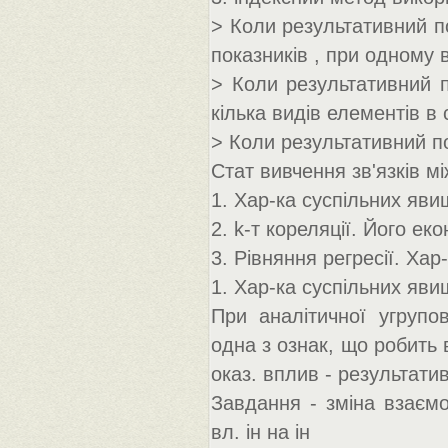
> Коли результативний по
показників , при одному 
> Коли результативний п
кілька видів елементів в 
> Коли результативний по
Стат вивчення зв'язків м
1. Хар-ка суспільних явищ
2. k-т кореляції. Його еко
3. Рівняння регресії. Хар
1. Хар-ка суспільних явищ
При аналітичної угрупо
одна з ознак, що робить 
оказ. вплив - результатив
Завдання - зміна взаємо
вл. ін на ін