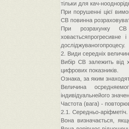
тільки для кач-нооднорідн
При порушенні цієї вимо
СВ повинна розраховуват
При розрахунку СВ
ховаєтьсяпрогресивне 
досліджуваногопроцесу.
2. Види середніх величин
Вибір СВ залежить від х
цифрових показників.
Ознака, за яким знаходят
Величина осредняемо
індивідуальнейого значе
Частота (вага) - повторюв
2.1. Середньо-аріфметіч.
Вона визначається, якщ
Вона дорівнює відношенн