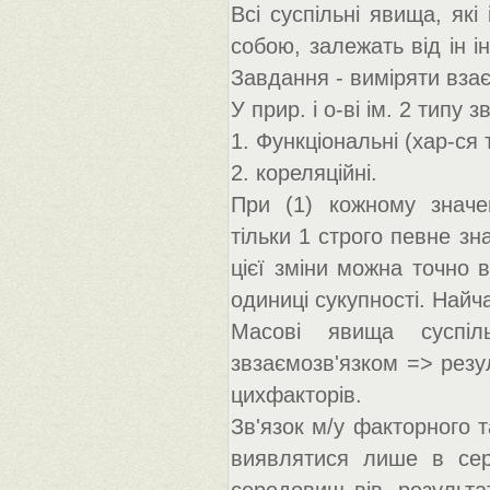
Всі суспільні явища, які
собою, залежать від ін і
Завдання - виміряти вза
У прир. і о-ві ім. 2 типу зв
1. Функціональні (хар-ся
2. кореляційні.
При (1) кожному значе
тільки 1 строго певне зн
цієї зміни можна точно 
одиниці сукупності. Найч
Масові явища суспіль
звзаємозв'язком => резу
цихфакторів.
Зв'язок м/у факторного 
виявлятися лише в сере