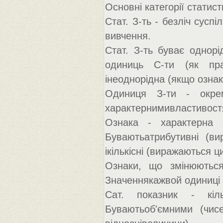
Основні категорії статист
Стат. З-ть - безліч сусп
вивчення.
Стат. З-ть буває однорі
одиниць С-ти (як пра
інеоднорідна (якщо ознак
Одиниця З-ти - окре
характернимивластивост
Ознака - характерна р
Буваютьатрибутивні (вир
ікількісні (виражаються ц
Ознаки, що змінюються
Значеннякажвой одиниці З
Сат. показник - кіль
Буваютьоб'ємними (чисе