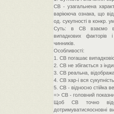
СВ - узагальнена характ
варіююча ознака, що від
од. сукупності в конкр. ум
Суть: в СВ взаємо ві
випадкових факторів і
чинників.
Особливості:
1. СВ погашає випадковіс
2. СВ не збігається з ін
3. СВ реальна, відобража
4. СВ хар-і вся сукупність
5. СВ - відносно стійка 
=> СВ - головний показни
Щоб СВ точно відоб
дотримуватисяосновні ви