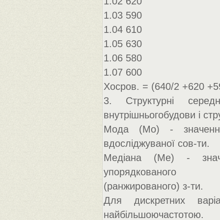
1.02 620
1.03 590
1.04 610
1.05 630
1.06 580
1.07 600
Хосров. = (640/2 +620 +5
3. Структурні серед
внутрішньогобудови і стр
Мода (Мо) - значення
вдосліджуваної сов-ти.
Медіана (Ме) - знач
упорядкованого
(ранжированого) з-ти.
Для дискретних варі
найбільшоючастотою.