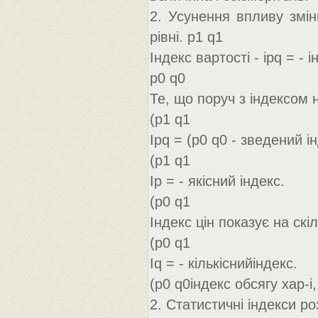
2. Усунення впливу змін
рівні. p1 q1
Індекс вартості - ipq = -
p0 q0
Те, що поруч з індексом
(p1 q1
Ipq = (p0 q0 - зведений і
(p1 q1
Ip = - якісний індекс.
(p0 q1
Індекс цін показує на ск
(p0 q1
Iq = - кількіснийіндекс.
(p0 q0індекс обсягу хар-і
2. Статистичні індекси ро