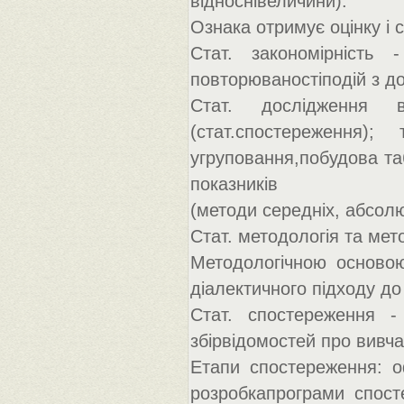
відноснівеличини).
Ознака отримує оцінку і 
Стат. закономірність
повторюваностіподій з до
Стат. дослідження в
(стат.спостереження);
угруповання,побудова таб
показників
(методи середніх, абсолю
Стат. методологія та мет
Методологічною основою
діалектичного підходу до
Стат. спостереження -
збірвідомостей про вивча
Етапи спостереження: о
розробкапрограми спост