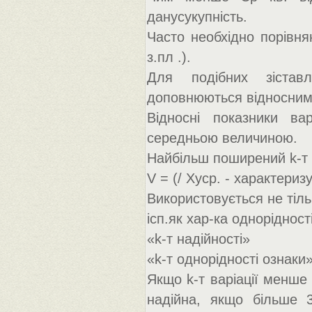
данусукупність.
Часто необхідно порівнян
з.пл .).
Для подібних зіставл
доповнюються відносними
Відносні показники вар
середньою величиною.
Найбільш поширений k-т в
V = (/ Xуср. - характериз
Використовується не тільк
ісп.як хар-ка однорідност
«k-т надійності»
«k-т однорідності ознаки
Якщо k-т варіації менше
надійна, якщо більше 3