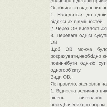
Значення підстави прийнят
Особливості відносних в
1. Наводяться до одній 
відякісних відмінностей.
2. Через ОВ виявляється
3. Перевага однієї суку
ОВ.
Щоб ОВ можна було 
розрахувати,необхідно в
повиннібути однією сут
одногооб'єкту.
Види ОВ.
Як правило, засновані на
1. Відносна величина вик
рівень виконання
передбаченихдоговором.