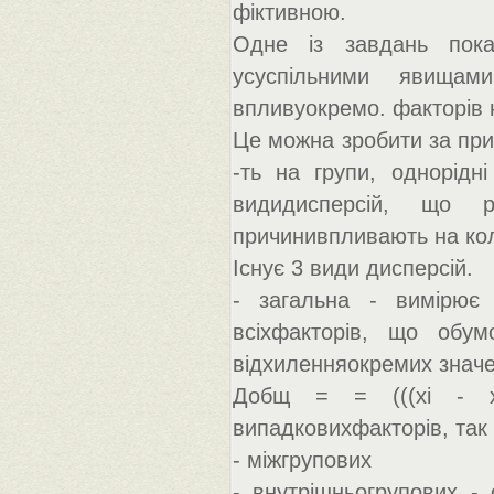
фіктивною.
Одне із завдань показ
усуспільними явищам
впливуокремо. факторів 
Це можна зробити за при
-ть на групи, однорідн
видидисперсій, що р
причинивпливають на ко
Існує 3 види дисперсій.
- загальна - вимірює 
всіхфакторів, що обум
відхиленняокремих значен
Добщ = = (((хi - xу
випадковихфакторів, так і
- міжгрупових
- внутрішньогрупових - о