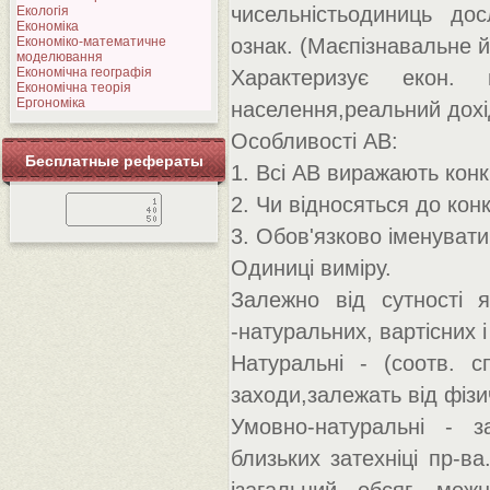
чисельністьодиниць дос
Екологія
Економіка
Економіко-математичне
ознак. (Маєпізнавальне й
моделювання
Економічна географія
Характеризує екон.
Економічна теорія
Ергономіка
населення,реальний дохі
Особливості АВ:
Бесплатные рефераты
1. Всі АВ виражають конк
2. Чи відносяться до конк
3. Обов'язково іменувати
Одиниці виміру.
Залежно від сутності 
-натуральних, вартісних 
Натуральні - (соотв. 
заходи,залежать від фізи
Умовно-натуральні - з
близьких затехніці пр-ва