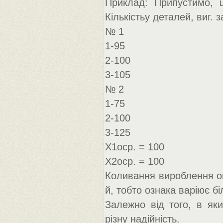
Приклад: Припустимо, 
Кількістьу деталей, виг. 
№ 1
1-95
2-100
3-105
№ 2
1-75
2-100
3-125
Х1оср. = 100
Х2оср. = 100
Коливання вироблення ок
й, тобто ознака варіює б
Залежно від того, в як
різну надійність.