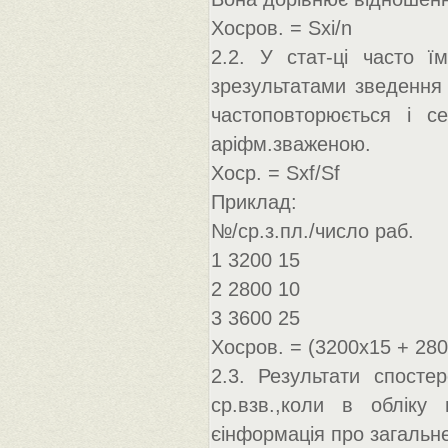
Хосров. = Sxi/n
2.2. У стат-ці часто ї
зрезультатами зведення 
частоповторюється і с
аріфм.зваженою.
Xоср. = Sxf/Sf
Приклад:
№/ср.з.пл./число раб.
1 3200 15
2 2800 10
3 3600 25
Хосров. = (3200х15 + 28
2.3. Результати спосте
ср.взв.,коли в обліку
єінформація про загальне