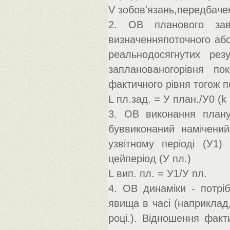
V зобов'язань,передбаче
2. ОВ планового зав
визначенняпоточного або
реальнодосягнутих рез
запланованогорівня по
фактичного рівня тогож п
L пл.зад. = У план./У0 (
3. ОВ виконання плану
буввиконаний намічений
узвітному періоді (У1)
цейперіод (У пл.)
L вип. пл. = У1/У пл.
4. ОВ динаміки - потрі
явища в часі (наприклад
році.). Відношення факт