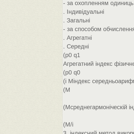
- за охопленням одиниць
. Індивідуальні
. Загальні
- за способом обчисленн
. Агрегатні
. Середні
(p0 q1
Агрегатний індекс фізично
(p0 q0
(i Mіндекс середньоарифм
(M
(Mсреднегармоніческій інд
(M/i
3. індексний метод викор