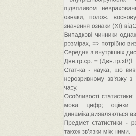
підвпливом неврахован
ознаки, полож. воснову
значення ознаки (ХI) від
Випадкові чинники однак
розмірах, => потрібно ви
Середня з внутрішніх дис
Двн.гр.ср. = (Двн.гр.хf/(f
Стат-ка - наука, що вив
нерозривному зв'язку з 
часу.
Особливості статистики:
мова цифр; оцінки 
динаміка;виявляються вз
Предмет статистики - ро
також зв'язки між ними.