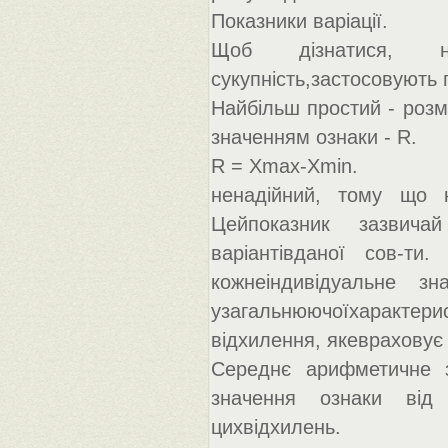
Показники варіації.
Щоб дізнатися, на
сукупність,застосовують п
Найбільш простий - розма
значенням ознаки - R.
R = Xmax-Xmin.
ненадійний, тому що к
Цейпоказник зазвича
варіантівданої сов-ти
кожнеіндивідуальне з
узагальнюючоїхаракт
відхилення, якевраховує в
Середнє арифметичне з
значення ознаки від
цихвідхилень.