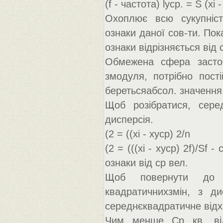
(f - частота) lуср. = S (хi -
Охоплює всю сукупніст
ознаки даної сов-ти. Пок
ознаки відрізняється від
Обмежена сфера застос
змодуля, потрібно пості
беретьсяабсол. значення
Щоб розібратися, сере
дисперсія.
(2 = ((хi - xуср) 2/n
(2 = (((хi - xуср) 2f)/Sf
ознаки від ср вел.
Щоб повернути до р
квадратичнихзмін, з ди
середнєквадратичне відх
Чим менше Ср кв. від