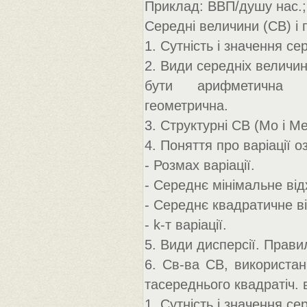
Приклад: ВВП/душу нас.;
Середні величини (СВ) і п
1. Сутність і значення се
2. Види середніх величин
бути арифметична пр
геометрична.
3. Структурні СВ (Мо і Ме
4. Поняття про варіації о
- Розмах варіації.
- Середнє мінімальне ві
- Середнє квадратичне в
- k-т варіації.
5. Види дисперсії. Прави
6. Св-ва СВ, використан
тасереднього квадратіч.
1. Сутність і значення се