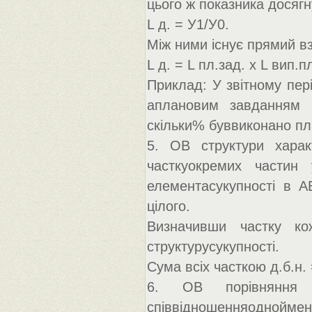
цього ж показника досягн
L д. = У1/У0.
Між ними існує прямий вз
L д. = L пл.зад. х L вип.п
Приклад: У звітному пері
аплановим завданням 
скільки% буввиконано план
5. ОВ структури характ
часткуокремих частин
елементасукупності в АВ
цілого.
Визначивши частку ко
структурусукупності.
Сума всіх часткою д.б.н.
6. ОВ порівняння -
співвідношенняоднойменн