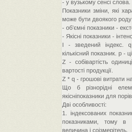
- у вузькому сенсі слова.
Показники зміни, які ха
може бути двоякого роду
- об'ємні показники - екс
- Якісні показники - інтен
I - зведений індекс. q
кількісний показник. p - ц
Z - собівартість одиниц
вартості продукції.
Z * q - грошові витрати н
Що б різнорідні елем
якісніпоказники для порів
Дві особливості:
1. індексованих показни
показниками, тому в б
величина і соізмерітель.