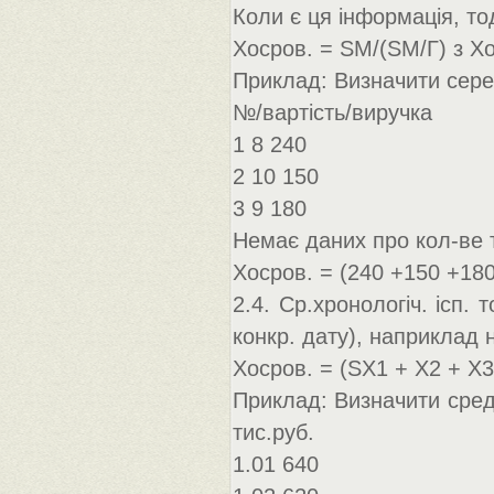
Коли є ця інформація, то
Хосров. = SМ/(SМ/Г) з Хос
Приклад: Визначити серед
№/вартість/виручка
1 8 240
2 10 150
3 9 180
Немає даних про кол-ве 
Хосров. = (240 +150 +180
2.4. Ср.хронологіч. ісп.
конкр. дату), наприклад 
Хосров. = (ЅХ1 + Х2 + Х3 
Приклад: Визначити средн
тис.руб.
1.01 640