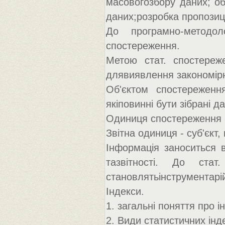
масовогозбору даних; об
даних;розробка пропозиц
До програмно-методол
спостереження.
Метою стат. спостереже
длявиявлення закономірн
Об'єктом спостереженн
якіповинні бути зібрані да
Одиниця спостереження -
Звітна одиниця - суб'єкт,
Інформація заноситься 
тазвітності. До стат
становлятьінструментарі
Індекси.
1. загальні поняття про і
2. Види статистичних інде