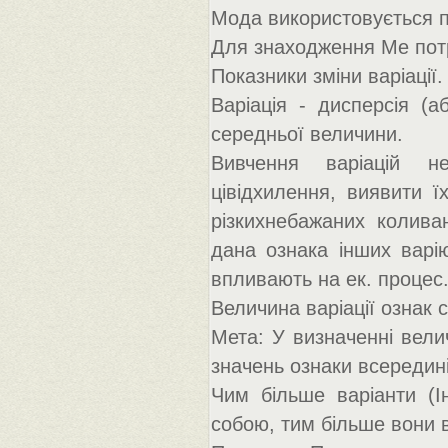
Мода використовується пр
Для знаходження Ме потр
Показники зміни варіації.
Варіація - дисперсія (а
середньої величини.
Вивчення варіацій не
цівідхилення, виявити 
різкихнебажаних колива
дана ознака інших варію
впливають на ек. процес
Величина варіації ознак с
Мета: У визначенні велич
значень ознаки всередині
Чим більше варіанти (Ін
собою, тим більше вони в