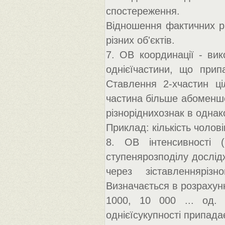
спостереження.
Відношення фактичних рі
різних об'єктів.
7. ОВ координації - вик
однієїчастини, що прип
Ставлення 2-хчастин ці
частина більше абоменше 
різноріднихознак в однако
Приклад: кількість чоловік
8. ОВ інтенсивності (
ступенярозподілу дослід
через зіставленнярі
Визначається в розрахунк
1000, 10 000 ... од. д
однієїсукупності припадає