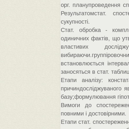
орг. планупроведення спо
Результатомстат. спо
сукупності.
Стат. обробка - компл
одиничних фактів, що ут
властивих дослідж
вибираючи.группіров
встановлюється інтерва
заносяться в стат. таблиц
Етапи аналізу: конста
причиндосліджуваного я
базу;формулювання гіпоте
Вимоги до спостережен
повними і достовірними.
Етапи стат. спостереженн