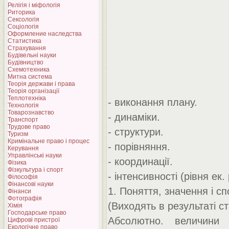
Релігія і міфологія
Риторика
Сексологія
Соціологія
Оформление наследства
Статистика
Страхування
Будівельні науки
Будівництво
Схемотехника
Митна система
Теорія держави і права
Теорія організації
Теплотехніка
- виконання плану.
Технологія
Товарознавство
- динаміки.
Транспорт
Трудове право
- структури.
Туризм
Кримінальне право і процес
- порівняння.
Керування
Управлінські науки
- координації.
Фізика
Фізкультура і спорт
- інтенсивності (рівня ек.
Філософія
Фінансові науки
1. Поняття, значення і 
Фінанси
Фотографія
(Виходять в результаті с
Хімія
Господарське право
Абсолютно. величини 
Цифрові пристрої
Екологічне право