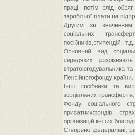
праці, потім слід обсяг
заробітної плати на під
Другим за значенням 
соціальних трансфе
посібників,стипендій і т.д.
Основний вид соціаль
середяких розрізняють
втратоюгодувальника та с
Пенсійногофонду країни.
Інші посібники та вип
зсоціальних трансфертів
Фонду соціального ст
приватнихфондів, стра
організацій іінших благод
Створено федеральні, рес