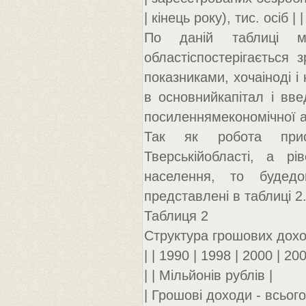
| кінець року), тис. осіб | | |
По даній таблиці м
областіспостерігається 
показниками, хочаіноді і
в основнийкапітал і вв
посиленнямекономічної ак
Так як робота прис
Тверськійобласті, а р
населення, то будедо
представлені в таблиці 2
Таблиця 2
Структура грошових дохо
| | 1990 | 1998 | 2000 | 200
| | Мільйонів рублів |
| Грошові доходи - всього 