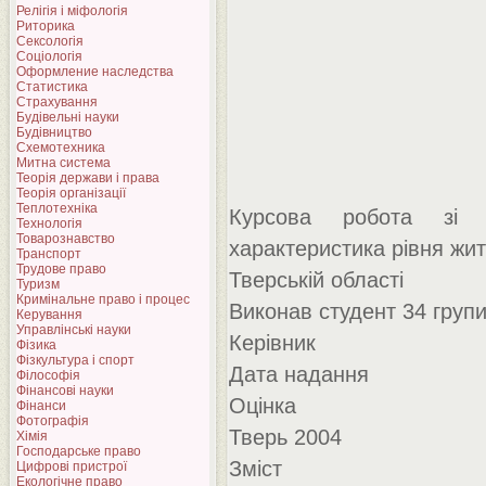
Релігія і міфологія
Риторика
Сексологія
Соціологія
Оформление наследства
Статистика
Страхування
Будівельні науки
Будівництво
Схемотехника
Митна система
Теорія держави і права
Теорія організації
Теплотехніка
Курсова робота зі с
Технологія
Товарознавство
характеристика рівня жи
Транспорт
Трудове право
Тверській області
Туризм
Кримінальне право і процес
Виконав студент 34 груп
Керування
Управлінські науки
Керівник
Фізика
Фізкультура і спорт
Дата надання
Філософія
Фінансові науки
Оцінка
Фінанси
Фотографія
Тверь 2004
Хімія
Господарське право
Зміст
Цифрові пристрої
Екологічне право