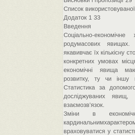
Висновки і пропозиції 29
Список використовуваної
Додаток 1 33
Введення
Соціально-економічне
родумасових явищах. 
якавивчає їх кількісну ст
конкретних умовах місц
економічні явища мают
розвитку, ту чи іншу 
Статистика за допомого
досліджуваних явищ, ї
взаємозв'язок.
Зміни в економічн
кардинальнимхаракте
враховуватися у статист