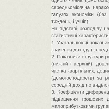
одного члена домогоспо
середньомісячна нарахо
галузях економіки (без
тиждень, і учнів).
На підставі розподілу н
статистичні характеристи
1. Узагальнюючі показни
значення доходу і середн
2. Показники структури р
(нижній і верхній), доціл
частка квартільних, деци
(домогосподарств) за р
середній дохід по виділе
3. Коефіцієнти диференц
підвищення грошових д
малоприбутковими група