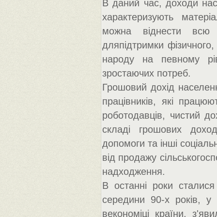
В даний час, доходи нас
характеризують матері
можна віднести всю с
дляпідтримки фізичного,
народу на певному рів
зростаючих потреб.
Грошовий дохід населенн
працівників, які працюю
роботодавців, чистий дох
складі грошових доход
допомоги та інші соціаль
від продажу сільськогосп
надходження.
В останні роки сталися
середини 90-х років, у
векономіці країни, з'яв