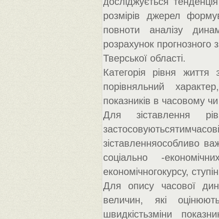
досліджується тенденція
розмірів джерел форму
повноти аналізу дина
розрахунок прогнозного 
Тверської області.
Категорія рівня життя 
порівняльний характер
показників в часовому чи
Для зіставлення рі
застосовуютьсятимчасов
зіставленняособливо важ
соціально -економічн
економічногокурсу, ступін
Для опису часової дина
величин, які оцінюю
швидкістьзміни показн