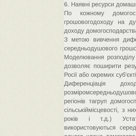
6. Наявні ресурси домаш
По кожному домогосп
грошовогодоходу на ду
доходу домогосподарства 
З метою вивчення дифер
середньодушового грошов
Моделювання розподілу
дозволяє поширити резу
Росії або окремих суб'єкт
Диференціація дох
розміромсередньодушовог
регіонів тагруп домогос
сільськіймісцевості, з н
років і т.д.) Уста
використовуються серед