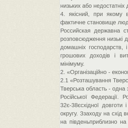
низьких або недостатніх 
4. якісний, при якому 
фактичне становище люде
Российская державна ста
розповсюдження низькі д
домашніх господарств, 
грошових доходів і ви
мінімуму.
2. «Організаційно - екон
2.1 «Розташування Тверс
Тверська область - одна
Російської Федерації. Р
32є-38єсхідної довготи
округу. Ззаходу на схід в
на південьприблизно на 