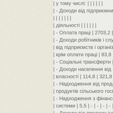
| у тому числі: | | | | | |
| - Доходи від підприємниць
| | | | | | |
| діяльності | | | | | |
| - Оплата праці | 2703,2 
| - Доходи робітників і служ
| від підприємств і організаці
| крім оплати праці | 83,8 
| - Соціальні трансферти |
| - Доходи населення від | |
| власності | 114,8 | 321,8 
| - Надходження від продажу
| продуктів сільського госпо
| - Надходження з фінансово
| системи | 5,5 | - | - | - | - 