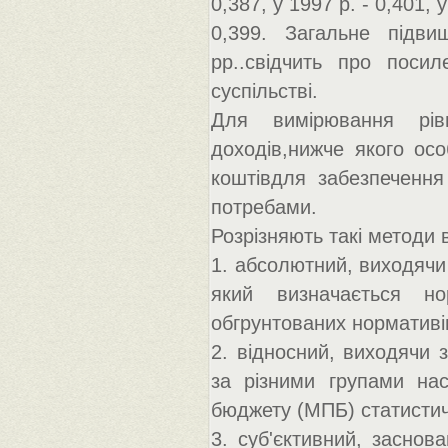
0,387, у 1997 р. - 0,401, у
0,399. Загальне підв
рр..свідчить про посил
суспільстві.
Для вимірювання рівн
доходів,нижче якого ос
коштівдля забезпечення
потребами.
Розрізняють такі методи 
1. абсолютний, виходячи 
який визначається н
обгрунтованих нормативі
2. відносний, виходячи 
за різними групами нас
бюджету (МПБ) статисти
3. суб'єктивний, заснов