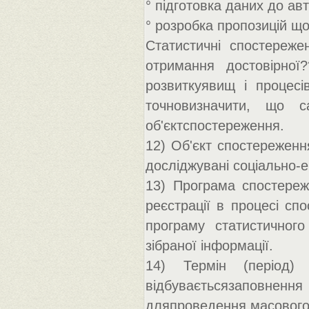
° підготовка даних до ав
° розробка пропозицій щ
Статистичні спостереже
отримання достовірної
розвиткуявищ і процесі
точновизначити, що с
об'єктспостереження.
12) Об'єкт спостереження
досліджувані соціально-е
13) Програма спостереже
реєстрації в процесі сп
програму статистичного
зібраної інформації.
14) Термін (період)
відбуваєтьсязаповнення 
дляпроведення масового