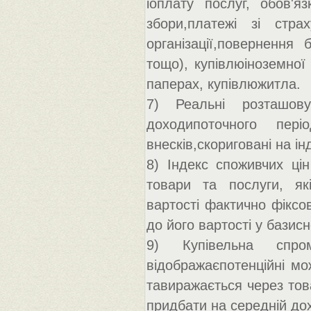
іоплату послуг, обов'яз
збори,платежі зі стра
організації,повернення 
тощо), купівлюіноземної
паперах, купівлюжитла.
7) Реальні розташову
доходипоточного пер
внесків,скориговані на ін
8) Індекс споживчих цін
товари та послуги, як
вартості фактично фіксов
до його вартості у базисн
9) Купівельна спро
відображаєпотенційні мо
тавиражається через това
придбати на середній дох