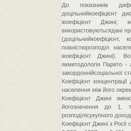
До показників дифер
доцільнийкоефіцієнт ди
ікоефіцієнт Джині; 
використовуютьсядані про
(доцільнийкоефіцієнт, 
повністюрозподіл насел
ікоефіцієнт Джині). В
якметодологія Парето - 
закордоннійсоціальної ст
Коефіцієнт концентрації 
населення між його окре
Коефіцієнт Джині змі
йогозначення до 1, т
розподілісукупного доход
Коефіцієнт Джині з Росії с