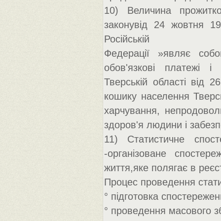
10) Величина прожитко
законувід 24 жовтня 1
Російській
Федерації »являє собо
обов'язкові платежі і
Тверській області від 
кошику населення Тверськ
харчування, непродоволь
здоров'я людини і забезп
11) Статистичне спос
-організоване спостер
життя,яке полягає в реєст
Процес проведення стати
° підготовка спостережен
° проведення масового з