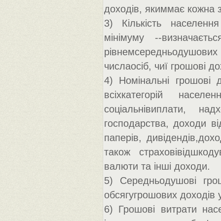
доходів, якиммає кожна з
3) Кількість населен
мінімуму --визначаєт
рівнемсередньодушових г
числаосіб, чиї грошові д
4) Номінальні грошові 
всіхкатегорій населе
соціальнівиплати, на
господарства, доходи від
паперів, дивідендів,дох
також страховівідшкод
валюти та інші доходи.
5) Середньодушові гро
обсягугрошових доходів 
6) Грошові витрати нас