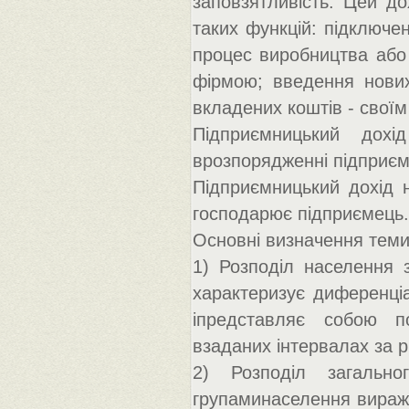
заповзятливість. Цей д
таких функцій: підключен
процес виробництва або 
фірмою; введення нових 
вкладених коштів - своїм
Підприємницький дох
врозпорядженні підприємц
Підприємницький дохід 
господарює підприємець.
Основні визначення теми
1) Розподіл населення 
характеризує диференціа
іпредставляє собою по
взаданих інтервалах за 
2) Розподіл загальн
групаминаселення виража