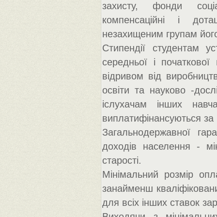
захисту, фонди соціа
компенсаційні і дота
незахищеним групам його
Стипендії студентам ус
середньої і початкової 
відривом від виробництв
освіти та науково -досл
іслухачам інших навча
виплатифінансуються за 
Загальнодержавної гара
доходів населення - мі
старості.
Мінімальний розмір опл
занайменш кваліфіковани
для всіх інших ставок зар
Виходячи з мінімальни