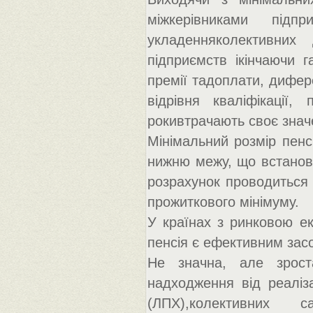
міжкерівниками підп
укладенняколективних
підприємств ікінчаючи 
премії тадоплати, дифере
відрівня кваліфікації,
рокивтрачають своє знач
Мінімальний розмір пенсі
нижню межу, що встанов
розрахунок проводиться 
прожиткового мінімуму.
У країнах з ринковою ек
пенсія є ефективним за
Не значна, але зрост
надходження від реаліза
(ЛПХ),колективних с