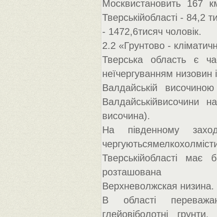
Москвистановить 167 к
Тверськійобласті - 84,2 
- 1472,6тисяч чоловік.
2.2 «Грунтово - кліматич
Тверська область є ча
неїчергуванням низовин і
Валдайській височино
Валдайськійвисочини на
височина).
На південному заход
чергуютьсямелкохолмісти
Тверськійобласті має 
розташована
Верхневолжская низина.
В області переважают
глейовіболотні грунти