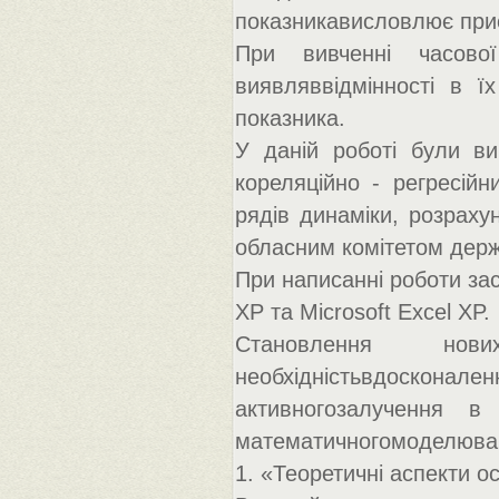
показникависловлює прис
При вивченні часово
виявляввідмінності в їх
показника.
У даній роботі були вик
кореляційно - регресійн
рядів динаміки, розраху
обласним комітетом держ
При написанні роботи зас
XP та Microsoft Excel XP.
Становлення нов
необхідністьвдосконал
активногозалучення в
математичногомоделюва
1. «Теоретичні аспекти о