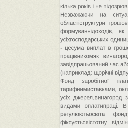
кілька років і не підозрю
Незважаючи на ситуа
областіструктури грошо
формуваннідоходів, як 
усіхгосподарських одини
- цесума виплат в грош
працівникомяк винагоро
завідпрацьований час або
(наприклад: щорічні відпу
Фонд заробітної пла
тарифнимиставками, окла
усіх джерел,винагород з
видами оплатипраці. В
регулюютьосвіта фон
фіксуєтьсяістотну відм