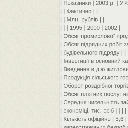
| Показники | 2003 р. | У%
| | Фактично | |
| | Млн. рублів | |
| | | 1995 | 2000 | 2002 |
| Обсяг промислової продук
| Обсяг підрядних робіт за
| будівельного підряду | | |
| Інвестиції в основний кап
| Введення в дію житлових 
| Продукція сільського гос
| Оборот роздрібної торгівл
| Обсяг платних послуг на
| Середня чисельність зайн
| економіці, тис. осіб | | | | 
| Кількість офіційно | 5,6 |
| зареєстрованих безробітни