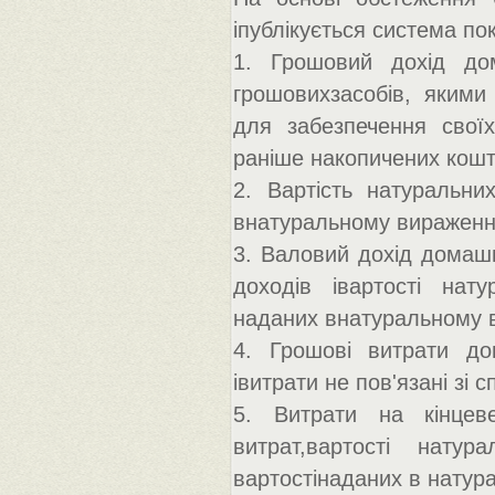
іпублікується система по
1. Грошовий дохід до
грошовихзасобів, якими
для забезпечення свої
раніше накопичених кошті
2. Вартість натуральни
внатуральному вираженні 
3. Валовий дохід домашн
доходів івартості нат
наданих внатуральному ви
4. Грошові витрати дом
івитрати не пов'язані зі 
5. Витрати на кінцев
витрат,вартості нату
вартостінаданих в натура