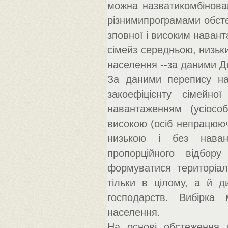
можна назватикомбінова
різнимипрограмами обсте
зповної і високим наван
сімейз середньою, низьк
населення --за даними Д
За даними перепису на
закоефіцієнту сімейн
навантаженням (усіосо
високою (осіб непрацюючи
низькою і без навант
пропорційного відбор
формуватися територіал
тільки в цілому, а й д
господарств. Вибірка 
населення.
На основі обстеження 