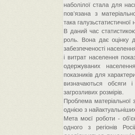
наболілої стала для нас
пов'язана з матеріальн
така галузьстатистичної 
В даний час статистикою
роль. Вона дає оцінку д
забезпеченості населенн
і витрат населення пока
одержуваних населенн
показників для характер
визначаються обсяги і
загрозливих розмірів.
Проблема матеріальної з
однією з найактуальніши
Мета моєї роботи - об'є
одного з регіонів Росі