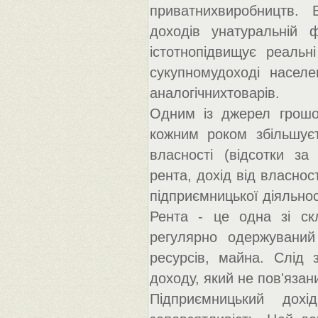
приватнихвиробництв.
доходів унатуральній 
істотнопідвищує реальн
сукупномудоході населе
аналогічнихтоварів.
Одним із джерел грошов
кожним роком збільшуєт
власності (відсотки за
рента, дохід від власност
підприємницької діяльнос
Рента - це одна зі скл
регулярно одержуваний
ресурсів, майна. Слід 
доходу, який не пов'язан
Підприємницький дохі