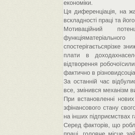
економіки.
Ця диференціація, на ж
вскладності праці та йог
Мотиваційний поте
функціяматеріальног
спостерігаєтьсярізке зни
плати в доходахнасел
відтворення робочоїсили
фактично в різновидсоці
За останній час відбули
все, змінився механізм в
При встановленні нових
зфінансового стану свог
на інших підприємствах г
Серед факторів, що робл
праці, головне місце за