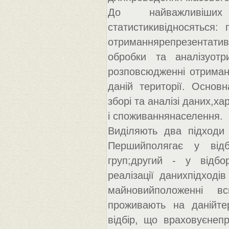
До найважливіших
статистикивідносяться:
отриманнярепрезентати
обробки та аналізуот
розповсюдженні отриман
даній території. Основ
зборі та аналізі даних,х
і споживаннянаселення.
Виділяють два підходи
Першийполягає у відбо
груп;другий - у відбо
реалізації данихпідході
майновийположенні в
проживають на данійтер
відбір, що враховуєнепр