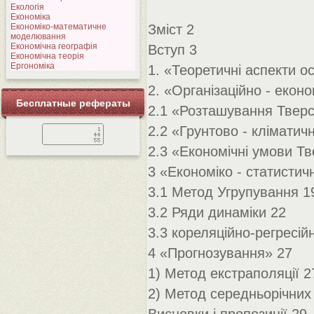
Екологія
Економіка
Економіко-математичне
Зміст 2
моделювання
Економічна географія
Вступ 3
Економічна теорія
Ергономіка
1. «Теоретичні аспекти о
2. «Організаційно - екон
Бесплатные рефераты
2.1 «Розташування Тверсь
2.2 «Грунтово - кліматич
2.3 «Економічні умови Тв
3 «Економіко - статистич
3.1 Метод Угрупування 1
3.2 Ряди динаміки 22
3.3 кореляційно-регресій
4 «Прогнозування» 27
1) Метод екстраполяції 2
2) Метод середньорічних 