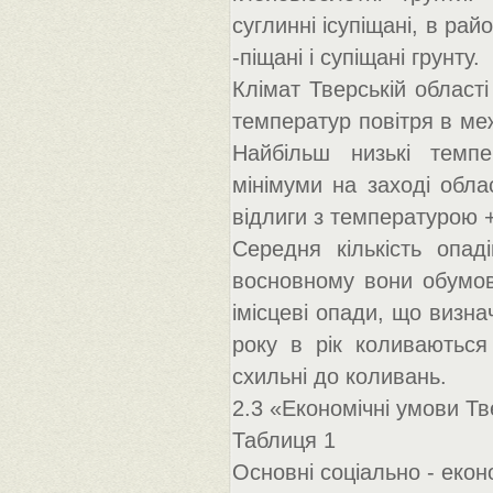
суглинні ісупіщані, в рай
-піщані і супіщані грунту.
Клімат Тверській област
температур повітря в межа
Найбільш низькі темпе
мінімуми на заході обла
відлиги з температурою +
Середня кількість опад
восновному вони обумовл
імісцеві опади, що визна
року в рік коливаються
схильні до коливань.
2.3 «Економічні умови Тв
Таблиця 1
Основні соціально - екон