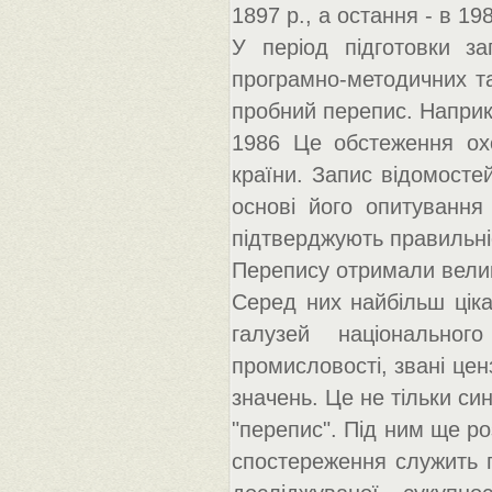
1897 р., а остання - в 198
У період підготовки за
програмно-методичних та
пробний перепис. Наприкл
1986 Це обстеження охо
країни. Запис відомосте
основі його опитування
підтверджують правильніс
Перепису отримали велик
Серед них найбільш цік
галузей національног
промисловості, звані ценз
значень. Це не тільки си
"перепис". Під ним ще роз
спостереження служить п