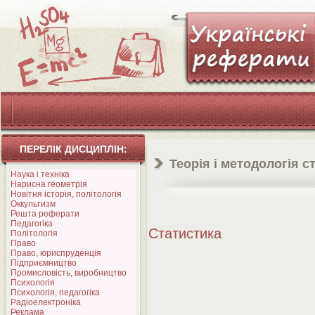
ПЕРЕЛІК ДИСЦИПЛІН:
Теорія і методологія 
Наука і техніка
Нарисна геометрія
Новітня історія, політологія
Оккультизм
Решта реферати
Педагогіка
Статистика
Політологія
Право
Право, юриспруденція
Підприємництво
Промисловість, виробництво
Психологія
Психологія, педагогіка
Радіоелектроніка
Реклама