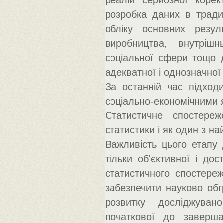
реалій серйозної корек
розробка даних в тради
обліку основних резуль
виробництва, внутрішнь
соціальної сфери тощо д
адекватної і однозначної
За останній час підходи
соціально-економічними 
Статистичне спостере
статистики і як один з н
Важливість цього етапу
тільки об'єктивної і дос
статистичного спостере
забезпечити науково обг
розвитку досліджуван
початкової до завершал