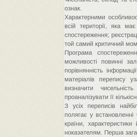
ознак.
Характерними особливос
всій території, яка ма
спостереження; реєстраці
той самий критичний мом
Програма спостережен
можливості повинні за
порівнянність інформаці
матеріалів перепису уз
визначити чисельніст
проаналізувати її кількі
З усіх переписів найбі
полягає у встановленні 
країни, характеристики 
ноказателям. Перша зага