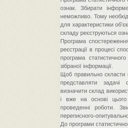
ознак. Збирати інформ
неможливо. Тому необхідн
для характеристики об'є
складу реєструються озн
Програма спостереження 
реєстрації в процесі спо
програма статистичного
зібраної інформації.
Щоб правильно скласти 
представляти задачі 
визначити склад використ
і вже на основі цього
проведенні роботи. Зв
переписного-опитувально
До програми статистично