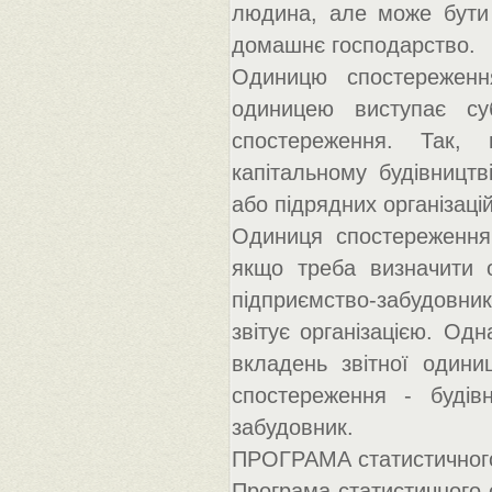
людина, але може бути 
домашнє господарство.
Одиницю спостереження
одиницею виступає суб
спостереження. Так, 
капітальному будівництв
або підрядних організаці
Одиниця спостереження 
якщо треба визначити о
підприємство-забудовни
звітує організацією. Одн
вкладень звітної одини
спостереження - будів
забудовник.
ПРОГРАМА статистичног
Програма статистичного 