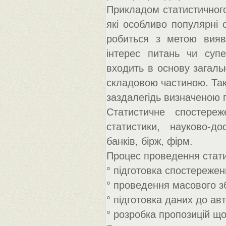
Прикладом статистичного
які особливо популярні 
робиться з метою вияв
інтерес питань чи суп
входить в основу загаль
складовою частиною. Так
заздалегідь визначеною 
Статистичне спостере
статистики, науково-д
банків, бірж, фірм.
Процес проведення стати
° підготовка спостережен
° проведення масового з
° підготовка даних до ав
° розробка пропозицій щ