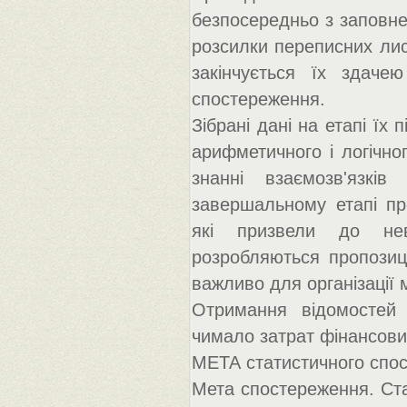
безпосередньо з заповне
розсилки переписних лист
закінчується їх здаче
спостереження.
Зібрані дані на етапі їх
арифметичного і логічно
знанні взаємозв'язкі
завершальному етапі пр
які призвели до неві
розробляються пропозиц
важливо для організації 
Отримання відомостей 
чимало затрат фінансових
МЕТА статистичного спо
Мета спостереження. Ста