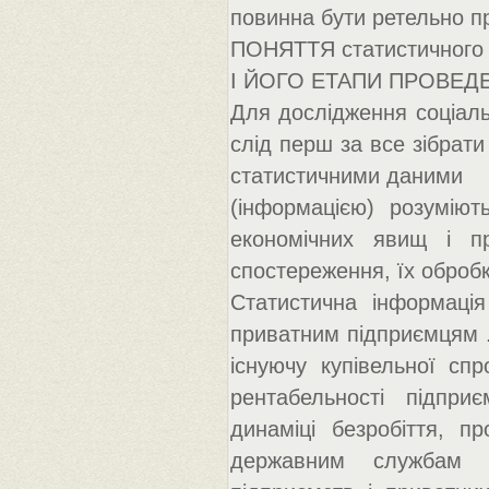
повинна бути ретельно пр
ПОНЯТТЯ статистичного 
І ЙОГО ЕТАПИ ПРОВЕД
Для дослідження соціаль
слід перш за все зібрати 
статистичними даними
(інформацією) розуміють
економічних явищ і пр
спостереження, їх обробк
Статистична інформація
приватним підприємцям . 
існуючу купівельної спр
рентабельності підпри
динаміці безробіття, пр
державним службам д