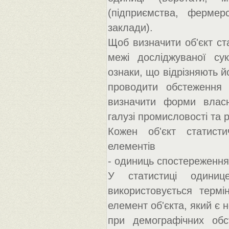
(підприємства, фермерс
заклади).
Щоб визначити об'єкт ст
межі досліджуваної сук
ознаки, що відрізняють й
проводити обстеження 
визначити форми власно
галузі промисловості та 
Кожен об'єкт статист
елементів
- одиниць спостереження
У статистиці одинице
використовується термі
елемент об'єкта, який є 
при демографічних об