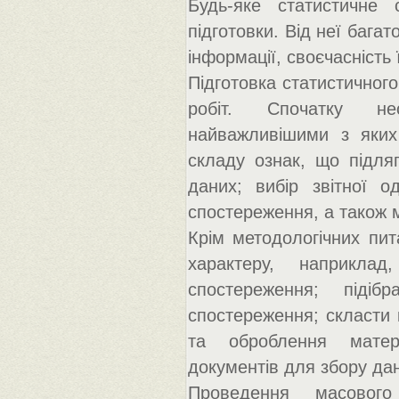
Будь-яке статистичне 
підготовки. Від неї багат
інформації, своєчасність 
Підготовка статистичного
робіт. Спочатку нео
найважливішими з яких
складу ознак, що підляг
даних; вибір звітної о
спостереження, а також м
Крім методологічних пит
характеру, наприклад
спостереження; піді
спостереження; скласти 
та оброблення матері
документів для збору дан
Проведення масового