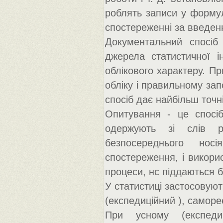
роблять записи у формул
спостереженні за введен
Документальний спосіб
джерела статистичної і
облікового характеру. П
обліку і правильному за
спосіб дає найбільш точн
Опитування - це спосіб
одержують зі слів р
безпосереднього нос
спостереження, і викори
процеси, нс піддаються
У статистиці застосовуют
(експедиційний ), саморе
При усному (експедиц