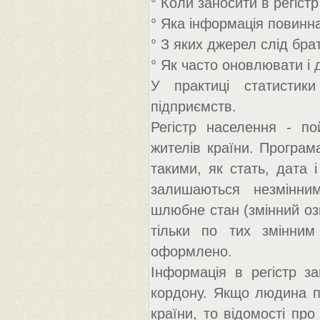
° Коли заносити в регістр
° Яка інформація повинна
° З яких джерел слід бра
° Як часто оновлювати і
У практиці статистики
підприємств.
Регістр населення - по
жителів країни. Програ
такими, як стать, дата 
залишаються незмінним
шлюбне стан (змінний озн
тільки по тих змінним
оформлено.
Інформація в регістр з
кордону. Якщо людина п
країни, то відомості про