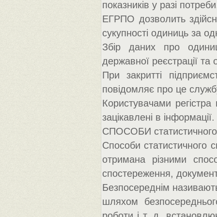
показників у разі потреби
ЕГРПО дозволить здійсню
сукупності одиниць за од
Збір даних про одиниц
державної реєстрації та 
При закритті підприємс
повідомляє про це служб
Користувачами регістра 
зацікавлені в інформації.
СПОСОБИ статистичного
Способи статистичного с
отримана різними спос
спостереження, документа
Безпосереднім називають
шляхом безпосереднього
роботи і т. д. встановлюю