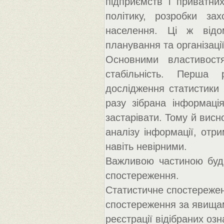
підприємств і приватних
політику, розробки за
населення. Ці ж відо
планування та організаці
Основними властивостя
стабільність. Перша
дослідження статистики 
разу зібрана інформаці
застарівати. Тому й висн
аналізу інформації, отри
навіть невірними.
Важливою частиною будь
спостереження.
Статистичне спостережен
спостереження за явищами
реєстрації відібраних озн