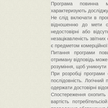
Програма повинна мі
характеризують досліджув
Не слід включати в про
відношенню до мети о
недостовірні або відсу
незацікавленість звітних
є предметом комерційної
Питання програми пов
отриману відповідь може 
розуміння, щоб уникнути 
При розробці програми с
послідовність. Логічний
одержати достовірні відо
Спостереження охопить т
вартість потребітельсі