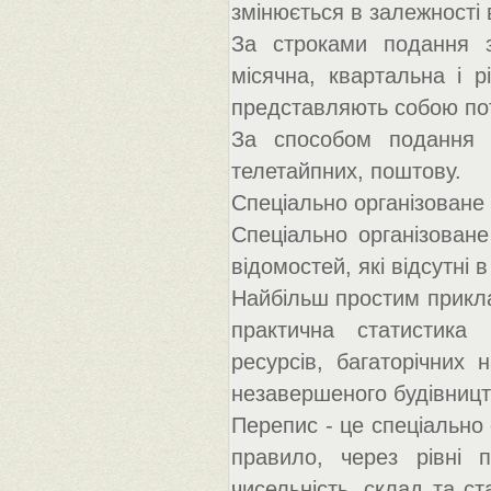
змінюється в залежності 
За строками подання з
місячна, квартальна і рі
представляють собою пото
За способом подання в
телетайпних, поштову.
Спеціально організоване
Спеціально організован
відомостей, які відсутні в
Найбільш простим прикла
практична статистика 
ресурсів, багаторічних 
незавершеного будівницт
Перепис - це спеціально
правило, через рівні 
чисельність, склад та с