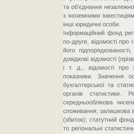
та об'єднання незалежно
з іноземними інвестиціям
інші юридичні особи.
Інформаційний фонд регіс
по-друге, відомості про 
його підпорядкованості,
довідкові відомості (прі
і т. д., відомості про 
показники. Значення ос
бухгалтерської та стати
органів статистики. Р
середньооблікова чисел
споживання; залишкова в
(збиток); статутний фонд
то регіональні статисти