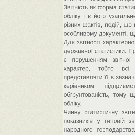
Звітність як форма стат
обліку і є його узагаль
різних фактів, подій, що
особливому документі, щ
Для звітності характерн
державної статистики. П
є порушенням звітної 
характер, тобто всі п
представляти її в зазнач
керівником підприємс
обгрунтованість, тому 
обліку.
Чинну статистичну звітн
показників у типовій з
народного господарства.