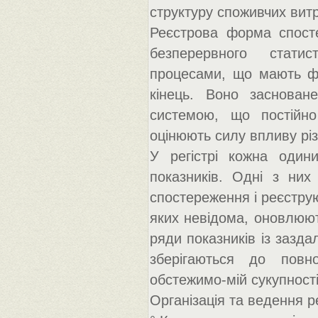
структуру споживчих витр
Реєстрова форма спосте
безперервного стати
процесами, що мають фі
кінець. Воно засноване
системою, що постійно
оцінюють силу впливу різ
У регістрі кожна одини
показників. Одні з них
спостереження і реєструю
яких невідома, оновлюють
ряди показників із зазда
зберігаються до повн
обстежимо-мій сукупності
Організація та ведення р