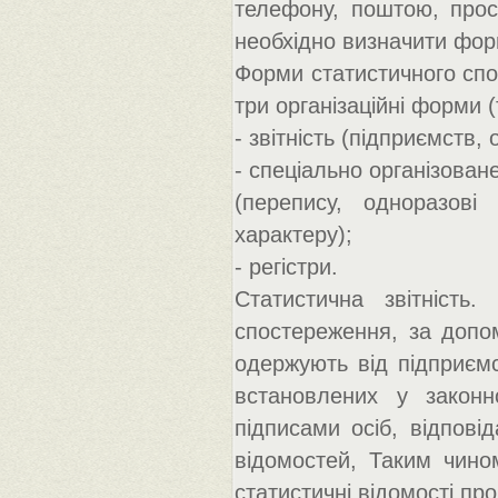
телефону, поштою, прос
необхідно визначити фор
Форми статистичного спос
три організаційні форми 
- звітність (підприємств, о
- спеціально організова
(перепису, одноразові
характеру);
- регістри.
Статистична звітність
спостереження, за допом
одержують від підприємст
встановлених у законн
підписами осіб, відповід
відомостей, Таким чином
статистичні відомості про 