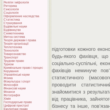
Релігія і міфологія
Риторика
Сексологія
Соціологія
Оформление наследства
Статистика
Страхування
Будівельні науки
Будівництво
Схемотехника
Митна система
Теорія держави і права
Теорія організації
Теплотехніка
підготовки кожного еконо
Технологія
Товарознавство
будь-якого фахівця, щ
Транспорт
Трудове право
соціально-суспільні, екон
Туризм
Кримінальне право і процес
фахівців неминуче пов
Керування
Управлінські науки
статистичного (масово
Фізика
Фізкультура і спорт
проводити статистичн
Філософія
Фінансові науки
знайомитися з результат
Фінанси
Фотографія
від працівника, зайнятог
Хімія
Господарське право
бізнесу та інше, пов'яз
Цифрові пристрої
Екологічне право