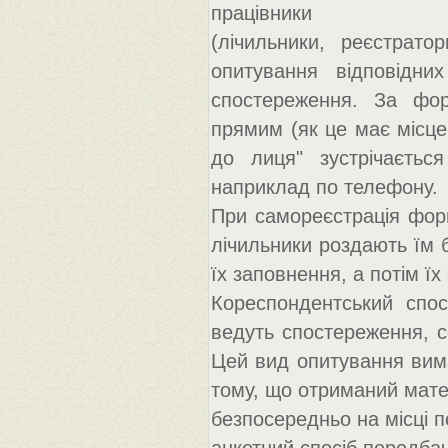
працівники
(лічильники, реєстрато
опитування відповідни
спостереження. За фо
прямим (як це має місце
до лиця" зустрічаєтьс
наприклад по телефону.
При самореєстрація фор
лічильники роздають їм 
їх заповнення, а потім їх
Кореспондентський спос
ведуть спостереження, 
Цей вид опитування вима
тому, що отриманий мате
безпосередньо на місці п