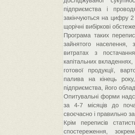
досліджуваної сукупно
підприємства і прово
закінчуються на цифру 2
щорічні вибіркові обстеж
Програма таких перепис
зайнятого населення, з
витратах з постачання
капітальних вкладеннях, в
готової продукції, вар
палива на кінець року
підприємства, його обладн
Опитувальні форми надс
за 4-7 місяців до поч
своєчасно і правильно за
Крім переписів статист
спостереження, зокре