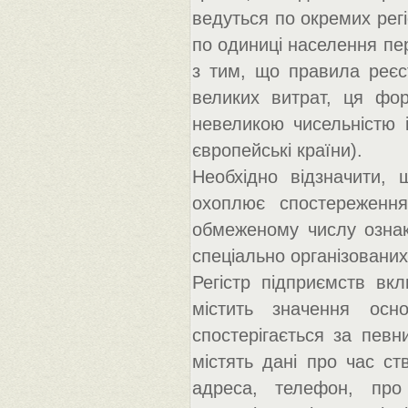
ведуться по окремих регі
по одиниці населення пере
з тим, що правила реєст
великих витрат, ця фо
невеликою чисельністю 
європейські країни).
Необхідно відзначити, 
охоплює спостереження
обмеженому числу ознак
спеціально організованих
Регістр підприємств вкл
містить значення осн
спостерігається за певн
містять дані про час ст
адреса, телефон, про 