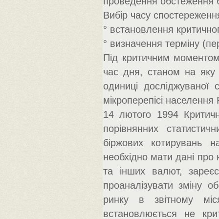
проведення обстеження бу
Вибір часу спостереження
° встановлення критичног
° визначення терміну (пе
Під критичним моментом 
час дня, станом на яку
одиниці досліджуваної 
мікроперепісі населення Р
14 лютого 1994 Критич
порівнянних статистич
біржових котирувань н
необхідно мати дані про 
та інших валют, зареє
проаналізувати зміну о
ринку в звітному міс
встановлюється не кри