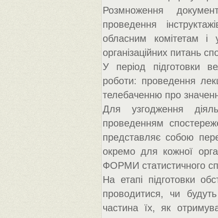
Розмноження документ
проведення інструктаж
обласним комітетам і 
організаційних питань сп
У період підготовки ве
роботи: проведення лекці
телебаченню про значенн
Для узгодження діяль
проведенням спостереже
представляє собою перел
окремо для кожної орга
ФОРМИ статистичного с
На етапі підготовки обс
проводитися, чи будуть
частина їх, як отримув