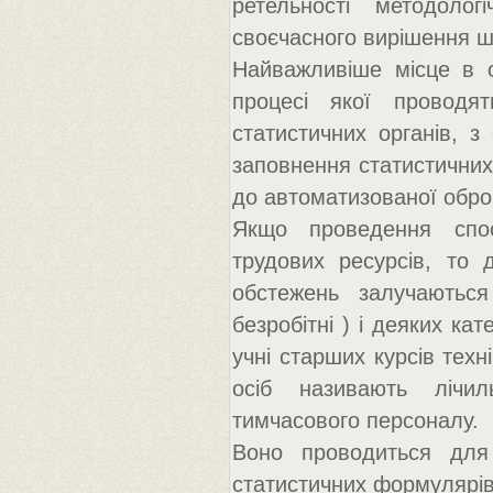
ретельності методолог
своєчасного вирішення ши
Найважливіше місце в ор
процесі якої проводят
статистичних органів, з
заповнення статистичних
до автоматизованої обробк
Якщо проведення спос
трудових ресурсів, то 
обстежень залучаютьс
безробітні ) і деяких ка
учні старших курсів техн
осіб називають лічил
тимчасового персоналу.
Воно проводиться для
статистичних формулярів