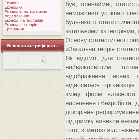
був, принаймні, статис
Екологія
Економіка
Економіко-математичне
неможливо успішно спеці
моделювання
Економічна географія
будь-якого статистичног
Економічна теорія
Ергономіка
загальними категоріями, 
Основу статистичної грам
Бесплатные рефераты
«Загальна теорія статист
Як відомо, для статист
найважливішим пита
відображення нових с
відноситься організаці
зміну форм власності 
населення і безробіття, 
докорінне реформування п
підтримку виникли незамо
того, з метою відстежен