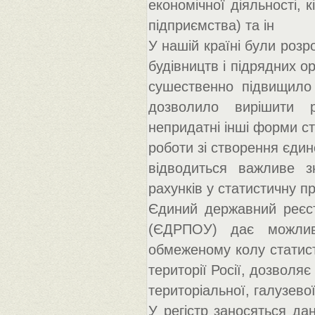
економічної діяльності, 
підприємства) та ін
У нашій країні були розр
будівництв і підрядних о
сушественно підвищило 
дозволило вирішити р
непридатні інші форми с
роботи зі створення єдин
відводиться важливе з
рахунків у статистичну пр
Єдиний державний реєстр
(ЄДРПОУ) дає можливі
обмеженому колу статист
території Росії, дозволяє
територіальної, галузевої
У регістр заносяться дан