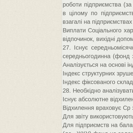
роботи підприємства (за
в цілому по підприємст
взагалі на підприємствах 
Виплати Соціального хара
відпочинок, вихідні допом
27. Існує середньомісячн
середньогодинна (фонд з
Аналізується на основі ін
Індекс структурних зруш
Індекс фіксованого склад
28. Необхідно аналізуват
Існує абсолютне відхиле
Відхилення враховує Ср з
Для звіту використовують
Для підприємств на бала