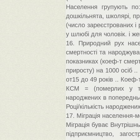
Населення групують по: 
дошкільнята, школярі, п
(число зареєстрованих і
у шлюбі для чоловік. і же
16. Природний рух насе
смертності та народжуван
показниках (коеф-т смерт
приросту) на 1000 осіб .
от15 до 49 років .. Коеф-
КСМ = (померлих у тек
народжених в попередньо
Році/кількість народжених
17. Міграція населення-м
Міграція буває Внутрішнь
підприємництво, загост