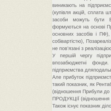
виникають на підприємс
(купівля акцій, сплата ш
засоби можуть бути Вл
формуються на основі Пр
основних засобів і ПФ), 
собівартістю), Позареалі
не пов'язані з реалізацією
У першій чергу підпр
впозабюджетні фонди
підприємства дляподальш
Але прибуток підприємств
такий показник, як Рента
(відношення Прибули до
ПРОДУКЦІЇ (відношення п
Також існує показник діл