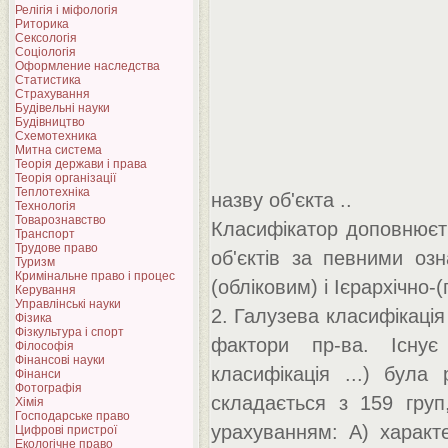
Релігія і міфологія
Риторика
Сексологія
Соціологія
Оформление наследства
Статистика
Страхування
Будівельні науки
Будівництво
Схемотехника
Митна система
Теорія держави і права
Теорія організації
Теплотехніка
назву об'єкта ..
Технологія
Товарознавство
Класифікатор доповнюєть
Транспорт
Трудове право
об'єктів за певними оз
Туризм
Кримінальне право і процес
(обліковим) і Ієрархічно-
Керування
Управлінські науки
2. Галузева класифікація
Фізика
Фізкультура і спорт
фактори пр-ва. Існу
Філософія
Фінансові науки
класифікація ...) була
Фінанси
Фотографія
складається з 159 груп
Хімія
Господарське право
урахуванням: А) характе
Цифрові пристрої
Екологічне право