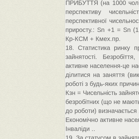
ПРИБУТТЯ (на 1000 чол) 
перспективу чисельні
перспективної чисельнос
приросту.: Sn +1 = Sn (
Кр-КСМ + Кмех.пр.
18. Статистика ринку пр
зайнятості. Безробіття
активне населення-це на
ділитися на заняття (ви
роботі з будь-яких причи
Кзн = Чисельність зайнят
безробітних (що не мають
до роботи) визначається 
Економічно активне насел
Інваліди ..
19. За статусом в зайнят