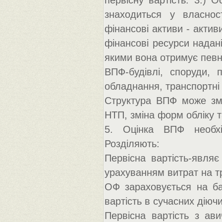
первісну вартість. 3.) 
знаходиться у власнос
фінансові активи - актив
фінансові ресурси надані
якими вона отримує певн
ВПФ-будівлі, споруди, 
обладнання, транспортні 
Структура ВПФ може змі
НТП, зміна форм обліку т
5. Оцінка ВПФ необхі
Розділяють:
Первісна вартість-явля
урахуванням витрат на тр
ОФ зараховується на ба
вартість в сучасних діюч
Первісна вартість з ави