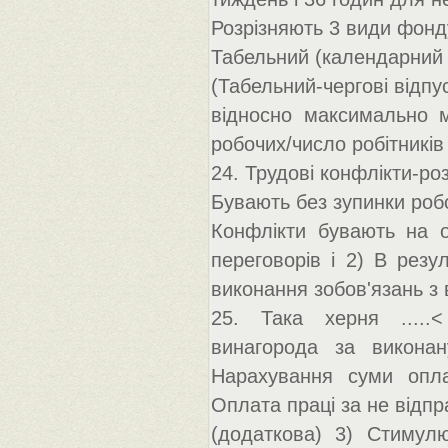
Розрізняють 3 види фонду
Табельний (календарний 
(Табельний-чергові відпу
відносно максимально м
робочих/число робітників
24. Трудові конфлікти-ро
Бувають без зупинки робо
Конфлікти бувають на о
переговорів і 2) В резу
виконання зобов'язань з 
25. Така херня .....
винагорода за виконан
Нарахування суми опла
Оплата праці за не відп
(додаткова) 3) Стимул