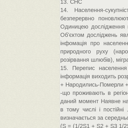
13. СНС
14. Населення-сукупн
безперервно поновлюють
Одиницею дослідження м
Об'єктом досліджень яв
інфомація про населенн
природного руху (народ
розірвання шлюбів), мігра
15. Перепис населення
інформація виходить роз
+ Народились-Померли + 
-що проживають в регіо
даний момент Наявне нас
в тому числі і постійні
визначається за середнь
(S = (1/2S1 + S2 + S3 1/2