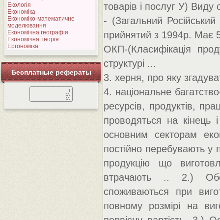
товарів і послуг У) Виду 
Екологія
Економіка
Економіко-математичне
- (Загальний Російський 
моделювання
Економічна географія
прийнятий з 1994р. Має 55
Економічна теорія
Ергономіка
ОКП-(Класифікація проду
структурі ...
Бесплатные рефераты
3. херня, про яку згадува
4. національне багатство
ресурсів, продуктів, пра
проводяться на кінець і
основним секторам екон
постійно перебувають у п
продукцію що виготов
втрачають .. 2.) Обо
споживаються при вигот
повному розмірі на виг