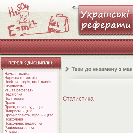
ПЕРЕЛІК ДИСЦИПЛІН:
Тези до екзамену з ма
Наука і техніка
Нарисна геометрія
Новітня історія, політологія
Оккультизм
Решта реферати
Педагогіка
Статистика
Політологія
Право
Право, юриспруденція
Підприємництво
Промисловість, виробництво
Психологія
Психологія, педагогіка
Радіоелектроніка
Реклама