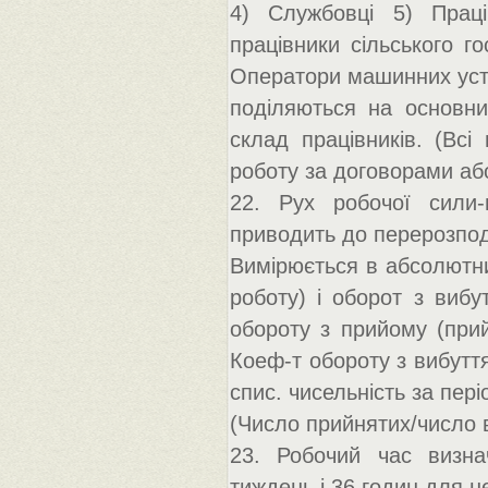
4) Службовці 5) Праці
працівники сільського го
Оператори машинних уста
поділяються на основних
склад працівників. (Всі
роботу за договорами або
22. Рух робочої сили-ц
приводить до перерозпод
Вимірюється в абсолютни
роботу) і оборот з вибут
обороту з прийому (прий
Коеф-т обороту з вибуття
спис. чисельність за пер
(Число прийнятих/число 
23. Робочий час визна
тиждень і 36 годин для н