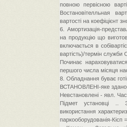
повною первісною варт
Востановітелльная вар
вартості на коефіцієнт зно
6. Амортизація-предста
на продукцію що виготов
включається в собівартіст
вартість)/термін служби 
Починає нараховуватися
першого числа місяця нас
8. Обладнання буває готі
ВСТАНОВЛЕНІ-яке здано в
Невстановлені - явл. Ча
Підмет установці .. 
використання характериз
паркооборудованія-Кісп 