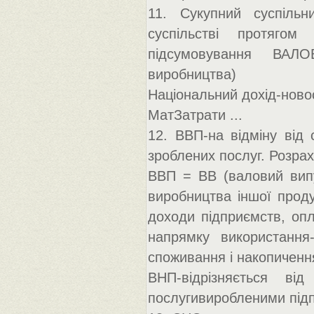
11. Сукупний суспільн
суспільстві протягом
підсумовування ВАЛО
виробництва)
Національний дохід-новос
МатЗатрати ...
12. ВВП-на відміну від 
зроблених послуг. Розра
ВВП = ВВ (валовий випу
виробництва іншої проду
доходи підприємств, опл
напрямку використання-
споживання і накопичення 
ВНП-відрізняється 
послугивиробленими підп