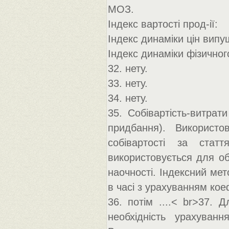
МОЗ.
Індекс вартості прод-ії:
Індекс динаміки цін випущ
Індекс динаміки фізичног
32. нету.
33. нету.
34. нету.
35. Собівартість-витрат
придбання). Використо
собівартості за стат
використовується для об
наочності. Індексний ме
в часі з урахуванням коеф-
36. потім ....< br>37. 
необхідність урахуванн