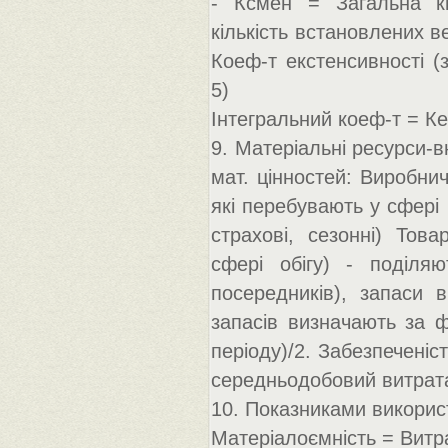
- Ксмен = Загальна кіл
кількість встановлених ве
Коеф-т екстенсивності (з
5)
Інтегральний коеф-т = Ке 
9. Матеріальні ресурси-вн
мат. цінностей: Виробнич
які перебувають у сфері 
страхові, сезонні) Това
сфері обігу) - поділяю
посередників), запаси 
запасів визначають за 
періоду)/2. Забезпеченіс
середньодобовий витрата
10. Показниками викорис
Матеріалоємність = Витрат