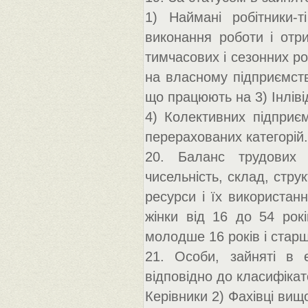
1) Наймані робітники-
виконання роботи і отри
тимчасових і сезонних ро
на власному підприємств
що працюють на 3) Інлів
4) Колективних підприєм
перерахованих категорій.
20. Баланс трудових р
чисельність, склад, стру
ресурси і їх використан
жінки від 16 до 54 рокі
молодше 16 років і старш
21. Особи, зайняті в е
відповідно до класифікато
Керівники 2) Фахівці вищо