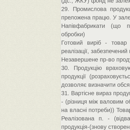
(дс., ЖКУ) фонд не залеж
29. Промислова продукці
преложена працю. У залеж
Напівфабрикати (що п
обробки)
Готовий виріб - товар
реалізації, забезпечений
Незавершене пр-во проду
30. Продукцію врахову
продукції (розраховуєть
дозволяє визначити обсяг 
31. Вартісне вираз продук
- (різниця між валовим о
на власні потреби)) Това
Реалізована п. - (відв
продукція-(знову створен