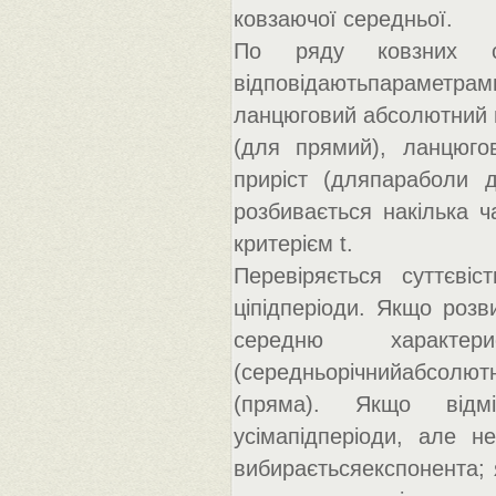
ковзаючої середньої.
По ряду ковзних се
відповідаютьпараметра
ланцюговий абсолютний 
(для прямий), ланцюго
приріст (дляпараболи д
розбивається накілька ч
критерієм t.
Перевіряється суттєві
ціпідперіоди. Якщо розви
середню характе
(середньорічнийабсолютни
(пряма). Якщо відмі
усімапідперіоди, але не
вибираєтьсяекспонента; 