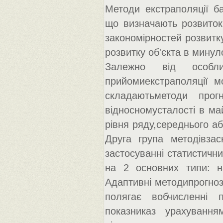
Методи екстраполяції ба
що визначають розвиток 
закономірностей розвитку
розвитку об'єкта в минул
Залежно від особл
прийомиекстраполяції м
складаютьметоди прог
відносномусталості в ма
рівня ряду,середнього а
Друга група методівзас
застосуванні статистичн
на 2 основних типи: на
Адаптивні методипрогнозу
полягає вобчисленні п
показниказ урахування