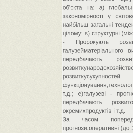
об'єкта на: а) глобаль
закономірності у світо
найбільш загальні тенден
цілому; в) структурні (між
- Пророкують розви
галузейматеріального в
передбачають розв
розвиткународохозяйст
розвиткусукупност
функціонування,технолог
т.д.; е)галузеві - прог
передбачають розвит
окремихпродуктів і т.д.
За часом попередж
прогнози:оперативні (до 1