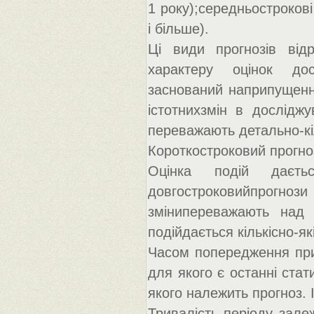
1 року);середньострокові 
і більше).
Ці види прогнозів від
характеру оцінок дос
заснований наприпущенні
істотнихзмін в досліджув
переважають детально-кіл
Короткостроковий прогноз
Оцінка подій даєтьс
довгостроковийпрогноз
змінипереважають над 
подійдається кількісно-як
Часом попередження при 
для якого є останні стат
якого належить прогноз.
Тривалість періоду залеж