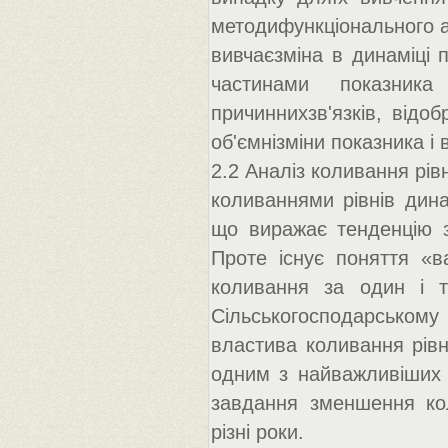
методифункціонального ан
вивчаєзміна в динаміці 
частинами показник
причиннихзв'язків, відо
об'ємнізміни показника і
2.2 Аналіз коливання рів
коливаннями рівнів дина
що виражає тенденцію зм
Проте існує поняття «ва
коливання за один і т
Сільськогосподарсько
властива коливання рівні
одним з найважливіших 
завдання зменшення кол
різні роки.