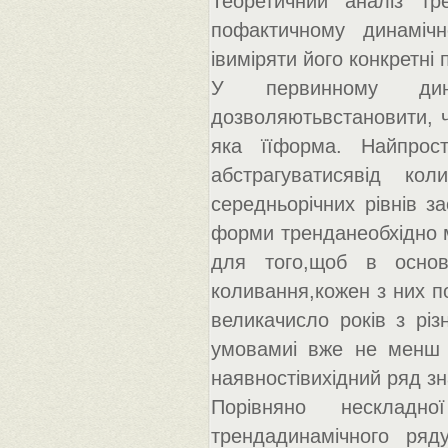
Теоретичний аналіз т
пофактичному динаміч
івиміряти його конкретні
У первинному дин
дозволяютьвстановити, ч
яка їїформа. Найпрос
абстрагуватисявід ко
середньорічних рівнів з
форми тренданеобхідно ма
для того,щоб в основн
коливання,кожен з них п
великачисло років з рі
умовамиі вже не менш н
наявностівихідний ряд зн
Порівняно несклад
трендадинамічного ряд