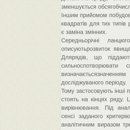
зменшується обсягобчис
Іншим прийомом побудов
квадратів для тих типів 
є заміна змінних.
Середньорічні ланцю
описуютьрозвиток явища
Длярядів, що піддают
сильноспотворювати 
визначаєтьсязначенням 
досліджуваного періоду.
Тому застосовують інші 
стоять на кінцях ряду. 
вирівнювання. Під ана
сенсі заданого критері
аналітичним виразом тре