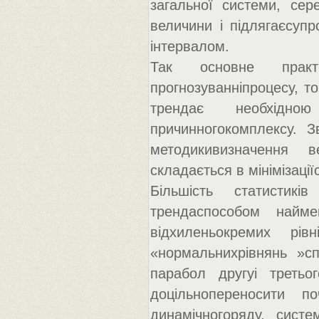
загальної системи, сер
величини і підлягаєсуп
інтервалом.
Так основне практ
прогнозуванніпроцесу, т
трендає необхідно
причинногокомплексу. 
методикивизначення 
складається в мінімізаці
Більшість статистикі
трендаспособом найме
відхиленьокремих рі
«нормальнихрівнянь »сп
парабол другуі третьо
доцільнопереносити п
динамічногоряду, сист