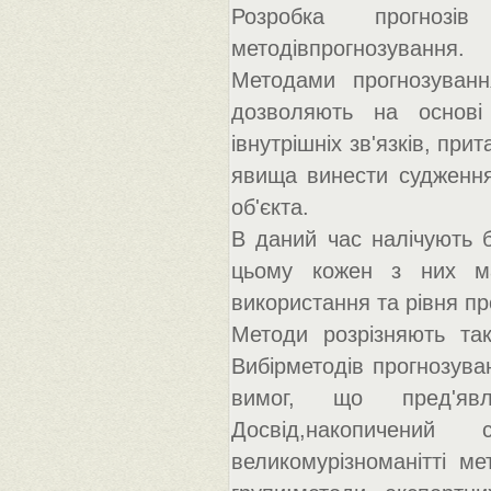
Розробка прогнозі
методівпрогнозування.
Методами прогнозуванн
дозволяють на основі 
івнутрішніх зв'язків, при
явища винести судження
об'єкта.
В даний час налічують б
цьому кожен з них ма
використання та рівня п
Методи розрізняють так
Вибірметодів прогнозуван
вимог, що пред'явл
Досвід,накопичений
великомурізноманітті ме