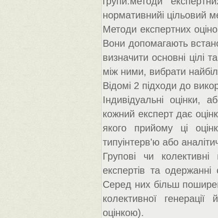
групи:методи експертни
нормативнийі цільовий м
Методи експертних оцінок
Вони допомагають встано
визначити основні цілі т
між ними, вибрати найбі
Відомі 2 підходи до викор
Індивідуальні оцінки, 
кожний експерт дає оцінк
якого прийому ці оцін
типуінтерв'ю або аналіти
Групові чи колективні 
експертів та одержанні с
Серед них більш поширен
колективної генерації 
оцінкою).