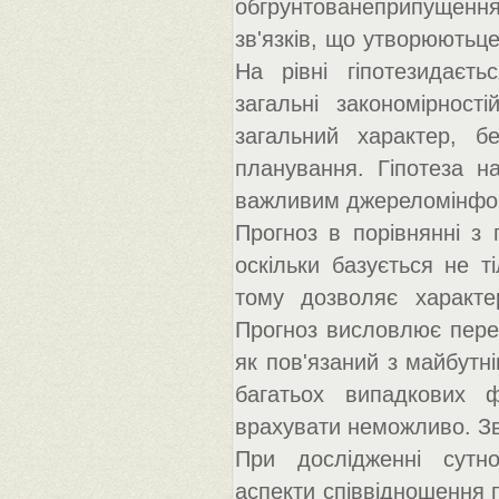
обгрунтованеприпущення
зв'язків, що утворюютьце
На рівні гіпотезидаєть
загальні закономірност
загальний характер, б
планування. Гіпотеза н
важливим джереломінфор
Прогноз в порівнянні з г
оскільки базується не ті
тому дозволяє характер
Прогноз висловлює перед
як пов'язаний з майбутн
багатьох випадкових ф
врахувати неможливо. Зві
При дослідженні сутно
аспекти співвідношення 