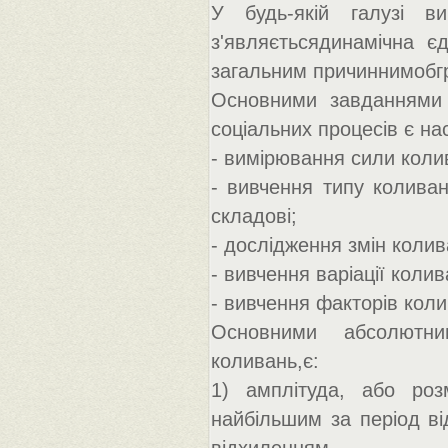
У будь-якій галузі ви
з'являєтьсядинамічна єд
загальним причиннимобг
Основними завданнями 
соціальних процесів є нас
- вимірювання сили коли
- вивчення типу коливан
складові;
- дослідження змін колив
- вивчення варіації колив
- вивчення факторів кол
Основними абсолютни
коливань,є:
1) амплітуда, або роз
найбільшим за період в