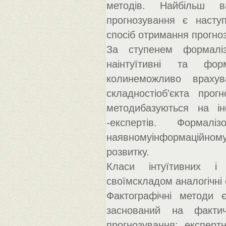
методів. Найбільш ва
прогнозування є наступн
спосіб отримання прогноз
За ступенем формаліз
наінтуїтивні та форм
колинеможливо врахув
складностіоб'єкта про
методибазуються на ін
-експертів. Формал
наявномуінформаційному 
розвитку.
Класи інтуїтивних і
своїмскладом аналогічні 
Фактографічні методи є
заснований на фактич
прогнозування; експерт