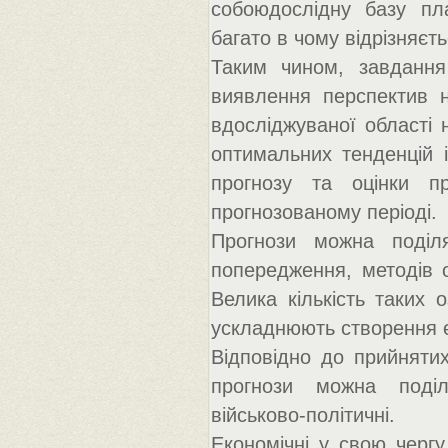
собоюдослідну базу пл
багато в чому відрізняєт
Таким чином, завдання 
виявлення перспектив н
вдосліджуваної області 
оптимальних тенденцій 
прогнозу та оцінки пр
прогнозованому періоді.
Прогнози можна поділя
попередження, методів ор
Велика кількість таких о
ускладнюють створення є
Відповідно до прийнятих
прогнози можна поділят
військово-політичні.
Економічні у свою чергу