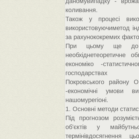
даномувипадку - врожай
коливання.
Також у процесі вико
використовуючиметод інд
за рахунококремих факто
При цьому ще до в
необхіднетеоретичне об
економіко -статистичн
господарствах
Покровського району О
-економічні умови ви
нашомурегіоні.
1. Основні методи стати
Під прогнозом розумієт
об'єктів у майбутн
термінівдосягнення ц