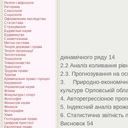
Релігія і міфологія
Риторика
Сексологія
Соціологія
Оформление наследства
Статистика
Страхування
Будівельні науки
Будівництво
Схемотехника
Митна система
Теорія держави і права
Теорія організації
Теплотехніка
динамічного ряду 14
Технологія
Товарознавство
2.2 Аналіз коливання рів
Транспорт
Трудове право
2.3. Прогнозування на ос
Туризм
Кримінальне право і процес
3. Природно-економіч
Керування
Управлінські науки
культурв Орловській обла
Фізика
Фізкультура і спорт
4. Авторегрессіоное прог
Філософія
Фінансові науки
5. Індексний аналіз врож
Фінанси
Фотографія
6. Статистична звітність 
Хімія
Господарське право
Висновок 54
Цифрові пристрої
Екологічне право