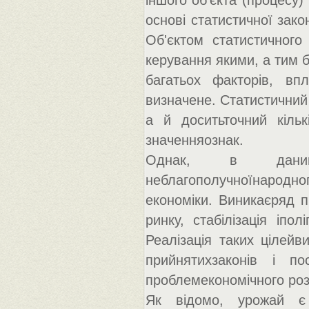
іншого об'єкта (процесу)
основі статистичної зако
Об'єктом статистичного
керування якими, а тим б
багатьох факторів, вп
визначене. Статистичний 
а й доситьточний кільк
значенняознак.
Однак, в даний 
неблагополучноїнародно
економіки. Виникаєряд п
ринку, стабілізація іпо
Реалізація таких цілейви
прийнятихзаконів і по
проблемекономічного розви
Як відомо, урожай є 