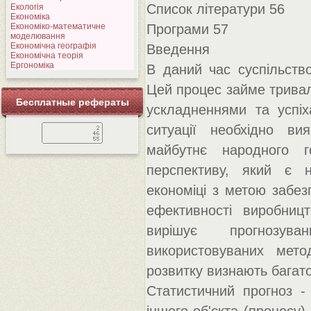
Список літератури 56
Екологія
Економіка
Економіко-математичне
Програми 57
моделювання
Економічна географія
Введення
Економічна теорія
Ергономіка
В даний час суспільств
Цей процес займе тривал
Бесплатные рефераты
ускладненнями та успіх
ситуації необхідно ви
майбутнє народного г
перспективу, який є 
економіці з метою забезп
ефективності виробницт
вирішує прогнозува
використовуваних мето
розвитку визнають багато
Статистичний прогноз -