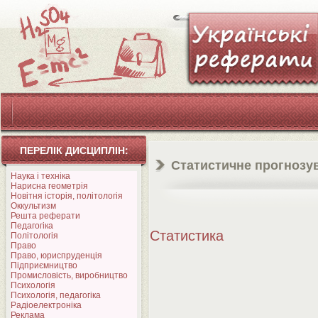
ПЕРЕЛІК ДИСЦИПЛІН:
Статистичне прогнозу
Наука і техніка
Нарисна геометрія
Новітня історія, політологія
Оккультизм
Решта реферати
Педагогіка
Статистика
Політологія
Право
Право, юриспруденція
Підприємництво
Промисловість, виробництво
Психологія
Психологія, педагогіка
Радіоелектроніка
Реклама