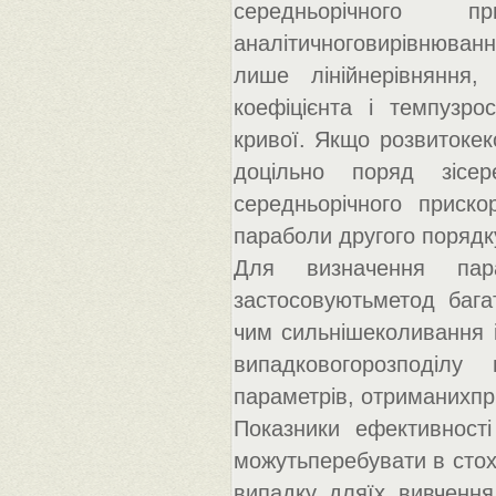
середньорічного 
аналітичноговирівнюванн
лише лінійнерівняння,
коефіцієнта і темпузро
кривої. Якщо розвитокек
доцільно поряд зісе
середньорічного приск
параболи другого порядк
Для визначення пар
застосовуютьметод бага
чим сильнішеколивання 
випадковогорозподілу
параметрів, отриманихпр
Показники ефективност
можутьперебувати в стох
випадку дляїх вивчення 