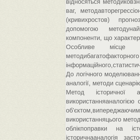
відносяться методиковзн
ваг, методавторегрессі
(кривихростов) прог
допомогою методунай
компоненти, що характер
Особливе місце в
методибагатофак
інформаційного,статистич
До логічного моделюванн
аналогії, методи сценарі
Метод історичної а
використанняаналогією 
об'єктом,випереджаючи
використанняцього методу
облікпоправки на іст
історичнааналогія заст