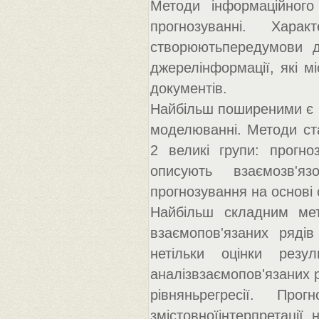
Методи інформаційного
прогнозуванні. Хара
створюютьпередумови д
джерелінформації, які мі
документів.
Найбільш поширеними є м
моделюванні. Методи ста
2 великі групи: прогно
описують взаємозв'яз
прогнозування на основі 
Найбільш складним мет
взаємопов'язаних ряді
нетільки оцінки резу
аналізвзаємопов'язаних 
рівняньрегресії. Пр
змістовноїінтерпретації, 