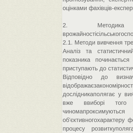
оцінками фахівців-експер
2. Методика ав
врожайностісільськогоспо
2.1. Методи вивчення тр
Аналіз та статистичний
показника починається
приступають до статистич
Відповідно до визн
відображаєзакономірнос
дослідникаполягає у ви
вже ввиборі того 
чиномапроксимуються
об'єктивногохарактеру 
процесу розвиткуполя