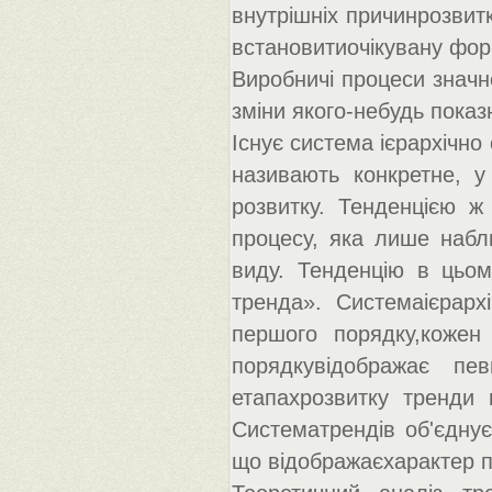
внутрішніх причинрозвит
встановитиочікувану фор
Виробничі процеси значн
зміни якого-небудь показ
Існує система ієрархічно
називають конкретне, у
розвитку. Тенденцією ж 
процесу, яка лише набл
виду. Тенденцію в цьом
тренда». Системаієрарх
першого порядку,кожен
порядкувідображає пе
етапахрозвитку тренди 
Систематрендів об'єднує
що відображаєхарактер п