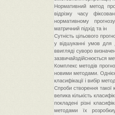
Нормативний метод про
відрізку часу фіксова
нормативному прогнозу
матричний підхід та ін
Сутність цільового прогн
у відшуканні умов для
ввигляді суворо визначен
зазвичайздійснюється м
Комплекс методів прогно
новими методами. Однією
класифікації і вибір мето
Спроби створення такої 
велика кількість класифі
покладені різні класифі
методами їх розробкиу