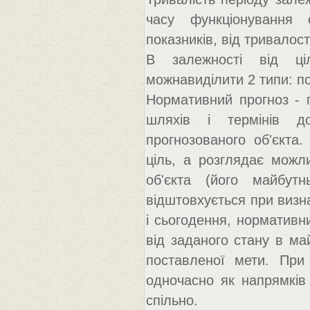
часу функціонування о
показників, від тривалост
В залежності від ці
можнавиділити 2 типи: п
Нормативний прогноз - 
шляхів і термінів до
прогнозованого об'єкта
ціль, а розглядає можл
об'єкта (його майбутн
відштовхується при визна
і сьогодення, нормативн
від заданого стану в май
поставленої мети. При
одночасно як напрямків 
спільно.