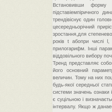
Встановивши форму 
підставіемпіричного ди
трендівіснує один голов
цесередньорічний приріс
зростання,для степеневог
років t абопри числі l
прилогарифм. Інші пара
віддовільного вибору поча
Тренд представляє собо
його основний парамет
величин. Тому на них по
будь-якої середньої стат
системи значень ознаки 
є суцільною і визначаєть
інтервалу. Якщо ж данае