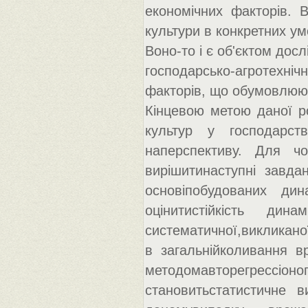
економічних факторів. В
культури в конкретних умо
Воно-то і є об'єктом досл
господарсько-агротехні
факторів, що обумовлюют
Кінцевою метою даної р
культур у господарст
наперспективу. Для чо
вирішитинаступні завда
основіпобудованих дин
оцінитистійкість дин
систематичної,викликано
в загальнійколивання в
методомавторегрес
становитьстатистичне в