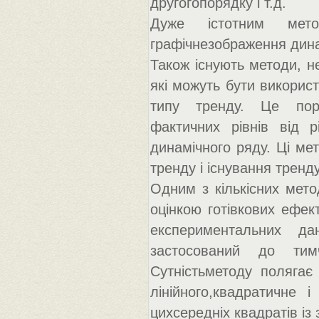
другогопорядку і т.д.
Дуже істотним мет
графічнезображення динам
Також існують методи, н
які можуть бути використ
типу тренду. Це порі
фактичних рівнів від р
динамічного ряду. Ці ме
тренду і існування тренду
Одним з кількісних мето
оцінкою готівкових ефек
експериментальних д
застосований до тим
Сутністьметоду полягає 
лінійного,квадратичне 
цихсередніх квадратів і