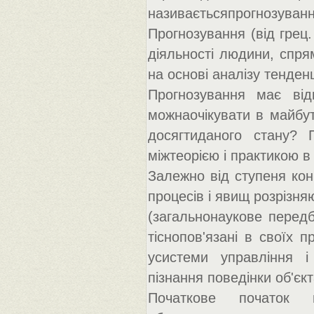
називаєтьсяпрогнозуван
Прогнозування (від грец.
діяльності людини, спря
на основі аналізу тенденц
Прогнозування має від
можнаочікувати в майбу
досягтиданого стану?
міжтеорією і практикою в 
Залежно від ступеня кон
процесів і явищ розрізня
(загальнонаукове передб
тіснопов'язані в своїх 
усистеми управління і
пізнання поведінки об'єк
Початкове початок 