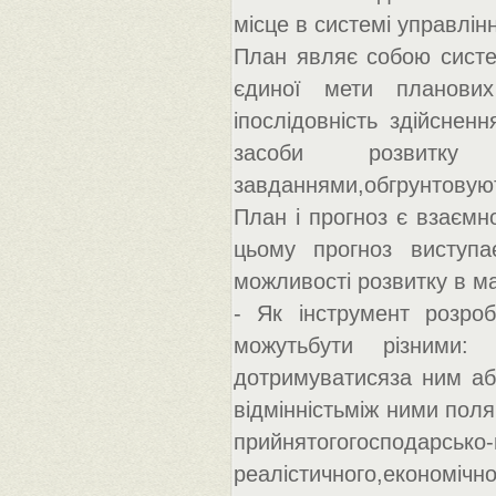
місце в системі управлі
План являє собою систе
єдиної мети планових
іпослідовність здійснен
засоби розвитку
завданнями,обгрунтовуют
План і прогноз є взаємн
цьому прогноз виступа
можливості розвитку в м
- Як інструмент розро
можутьбути різними:
дотримуватисяза ним або
відмінністьміж ними поля
прийнятогогосподарськ
реалістичного,еконо