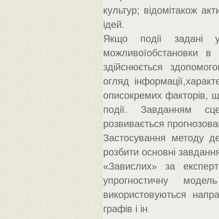
культур; відомітакож акт
ідей.
Якщо події задані у
можливоїобстановки в 
здійснюється здопомого
огляд інформації,характ
описокремих факторів, що
події. Завданням сце
розвивається прогнозова
Застосування методу де
розбити основні завдання
«Завислих» за експерт
упрогностичну моде
використовуються напрак
графів і ін