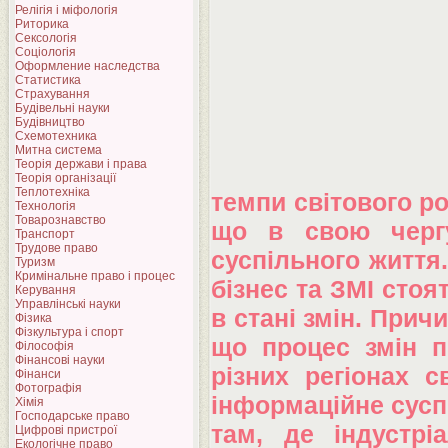
Релігія і міфологія
Риторика
Сексологія
Соціологія
Оформление наследства
Статистика
Страхування
Будівельні науки
Будівництво
Схемотехника
Митна система
Теорія держави і права
Теорія організації
Теплотехніка
темпи світового ро
Технологія
Товарознавство
що в свою чергу
Транспорт
Трудове право
суспільного життя
Туризм
Кримінальне право і процес
бізнес та ЗМІ сто
Керування
Управлінські науки
в стані змін. Прич
Фізика
Фізкультура і спорт
що процес змін п
Філософія
Фінансові науки
різних регіонах с
Фінанси
Фотографія
інформаційне сусп
Хімія
Господарське право
там, де індустрі
Цифрові пристрої
Екологічне право