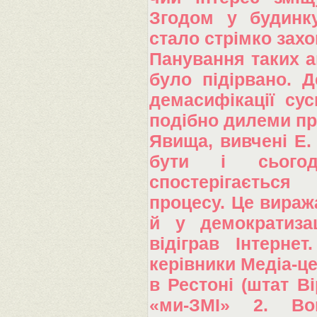
Згодом у будинк
стало стрімко захо
Панування таких а
було підірвано. Д
демасифікації сус
подібно дилеми про
Явища, вивчені Е.
бути і сьогод
спостерігаєтьс
процесу. Це виража
й у демократизац
відіграв Інтерне
керівники Медіа-ц
в Рестоні (штат В
«ми-ЗМІ» 2. Во