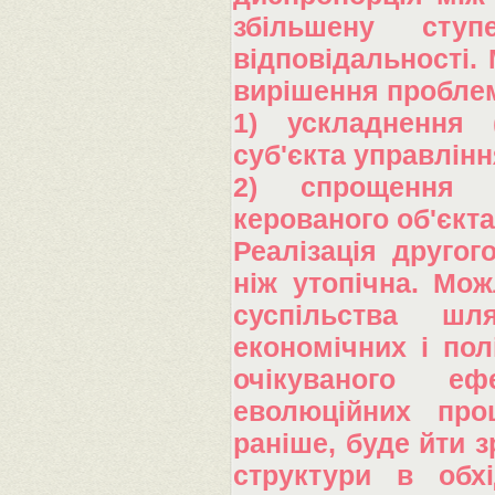
збільшену ступ
відповідальності.
вирішення проблем
1) ускладнення (
суб'єкта управлінн
2) спрощення (
керованого об'єкта
Реалізація другог
ніж утопічна. Мо
суспільства шл
економічних і пол
очікуваного еф
еволюційних проц
раніше, буде йти з
структури в обхі