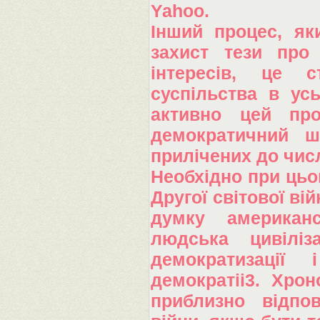
Yahoo.
Інший процес, як
захист тези про 
інтересів, це с
суспільства в усь
активно цей пр
демократичний ш
прилічених до чис
Необхідно при цьо
Другої світової ві
думку американс
людська цивіліз
демократизації
демократіі3. Хрон
приблизно відпов