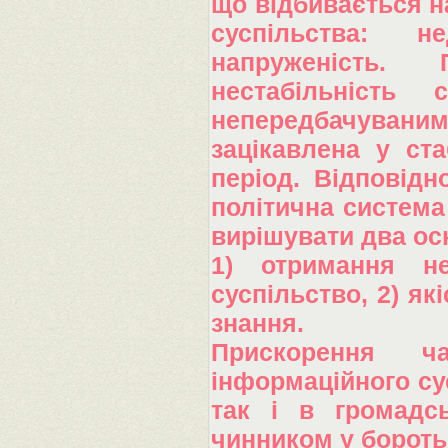
що відбивається на
суспільства: не
напруженість. 
нестабільність
непередбачуван
зацікавлена у ста
період. Відповідн
політична система
вирішувати два ос
1) отримання не
суспільство, 2) як
знання.
Прискорення 
інформаційного сус
так і в громадс
чинником у бороть