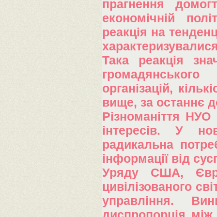
прагнення домогт
економічній полі
реакція на тенденц
характеризувалися
Така реакція зн
громадянського
організацій, кільк
вище, за останнє д
Різноманіття НУО 
інтересів. У н
радикальна потре
інформації від сус
Уряду США, Євро
цивілізованого сві
управління. Ви
диспропорція між