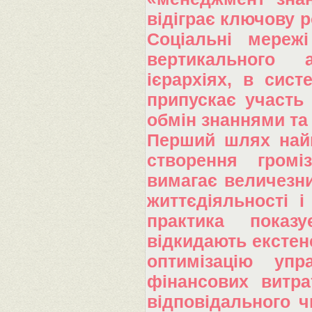
відіграє ключову р
Соціальні мереж
вертикального а
ієрархіях, в сист
припускає участь 
обмін знаннями та 
Перший шлях найм
створення гром
вимагає величезни
життєдіяльності і
практика показ
відкидають екстен
оптимізацію упр
фінансових витра
відповідального ч