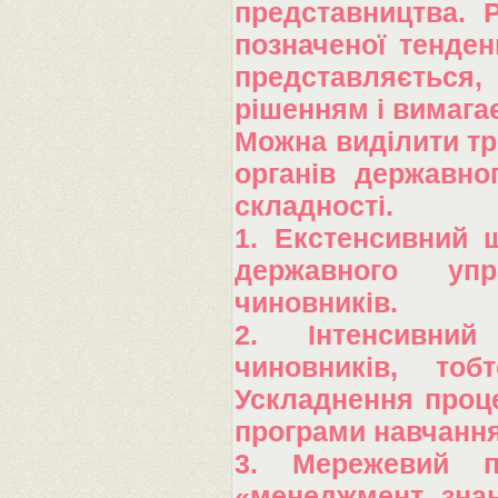
представництва. 
позначеної тенден
представляється
рішенням і вимага
Можна виділити тр
органів державно
складності.
1. Екстенсивний 
державного уп
чиновників.
2. Інтенсивний
чиновників, тоб
Ускладнення проце
програми навчання 
3. Мережевий пі
«менеджмент знан