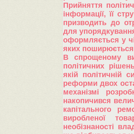
Прийняття політи
інформації, її стр
призводить до от
для упорядкування
оформляється у чі
яких поширюється 
В спрощеному ви
політичних рішен
якій політичній си
реформи двох оста
механізмі розроб
накопичився велич
капітального рем
виробленої това
необізнаності вла