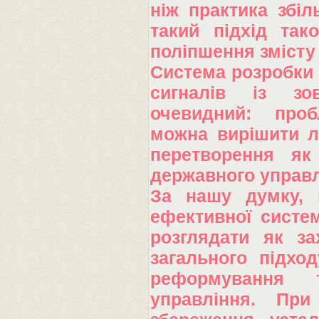
ніж практика збіл
такий підхід так
поліпшення змісту 
Система розробки
сигналів із зо
очевидний: проб
можна вирішити 
перетворення як
державного управл
За нашу думку, 
ефективної систе
розглядати як за
загального підхо
реформування т
управління. При