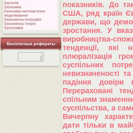
показників. До та
Екологія
Економіка
Економіко-математичне
США, ряд країн Єв
моделювання
Економічна географія
держави, що демо
Економічна теорія
Ергономіка
зростання. У вказ
виробництва-спо
Бесплатные рефераты
тенденції, які
плюралізація гро
суспільних потр
невизначеності та
падіння довіри 
Перераховані тен
спільним знаменни
суспільства, а саме
Вичерпну характ
дати тільки в май