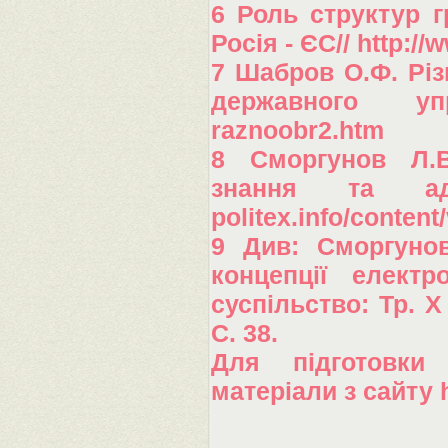
6 Роль структур г
Росія - ЄС// http:/
7 Шабров О.Ф. Різ
державного управл
raznoobr2.htm
8 Сморгунов Л.В
знання та адмі
politex.info/content
9 Див: Сморгунов
концепції електр
суспільство: Тр. X
С. 38.
Для підготовки
матеріали з сайту h