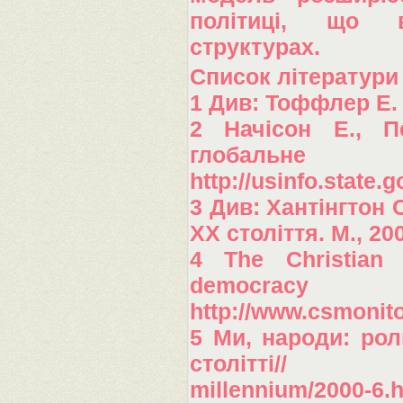
політиці, що в
структурах.
Список літератури
1 Див: Тоффлер Е. Т
2 Начісон Е., П
глобаль
http://usinfo.state.g
3 Див: Хантінгтон 
ХХ століття. М., 200
4 The Christian 
democr
http://www.csmonit
5 Ми, народи: рол
столітті// http
millennium/2000-6.