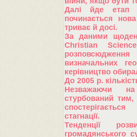
війни, якщо бути т
Далі йде етап з
починається нова
триває й досі.
За даними щоден
Christian Scien
розповсюдженн
визначальних ге
керівництво обира
До 2005 р. кількіст
Незважаючи на 
стурбований тим,
спостерігаєтьс
стагнації.
Тенденції розв
громадянського су