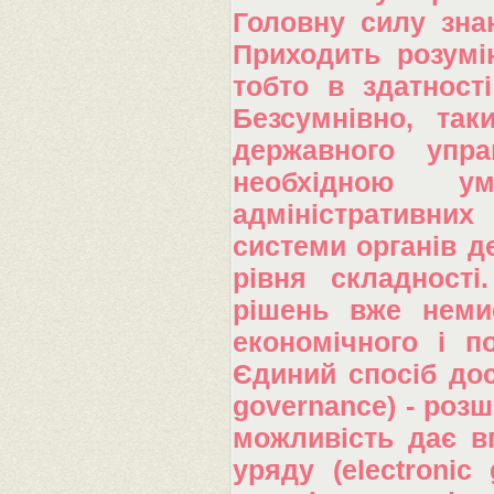
Головну силу знан
Приходить розумін
тобто в здатності
Безсумнівно, так
державного упра
необхідною у
адміністративних
системи органів д
рівня складності
рішень вже немис
економічного і по
Єдиний спосіб дос
governance) - роз
можливість дає в
уряду (electronic