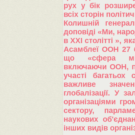
рух у бік розшире
всіх сторін політи
Колишній генера
доповіді «Ми, наро
в XXI столітті », я
Асамблеї ООН 27 б
що «сфера між
включаючи ООН, п
участі багатьох 
важливе значе
глобалізації. У з
організаціями гро
сектору, парлам
наукових об'єднан
інших видів органі