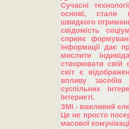
Сучасні технологі
основі, стали 
швидкого отриманн
свідомість соціу
сприяє формуванн
інформації дає п
мислити індивід
створювати свій 
світ є відображе
впливу засобів 
суспільних інте
Інтернеті.
ЗМІ - важливий ел
Це не просто посер
масової комунікаці