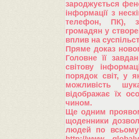
зароджується фено
інформації з неск
телефон, ПК), з
громадян у створе
вплив на суспільст
Пряме доказ новог
Головне її завдан
світову інформа
порядок світ, у 
можливість шук
відображає їх осо
чином.
Ще одним проявом 
щоденники дозвол
людей по всьому с
http://www. global