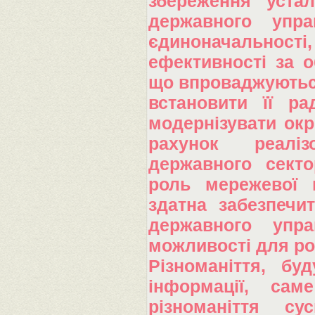
збереження устал
державного упра
єдиноначальності
ефективності за о
що впроваджуються
встановити її р
модернізувати окр
рахунок реаліз
державного секто
роль мережевої м
здатна забезпечи
державного упра
можливості для ро
Різноманіття, бу
інформації, са
різноманіття су