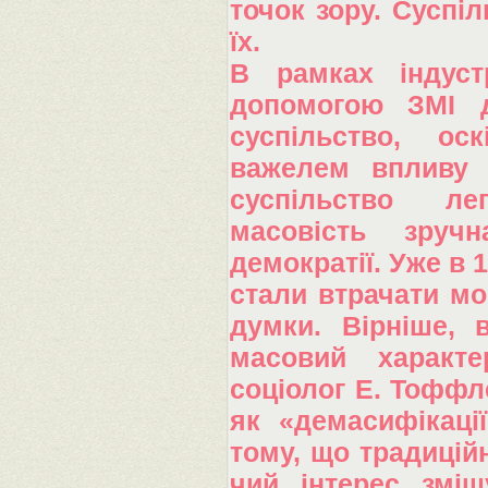
точок зору. Суспі
їх.
В рамках індуст
допомогою ЗМІ д
суспільство, ос
важелем впливу н
суспільство ле
масовість зруч
демократії. Уже в 1
стали втрачати м
думки. Вірніше, 
масовий характ
соціолог Е. Тоффл
як «демасифікаці
тому, що традицій
чий інтерес зміщ