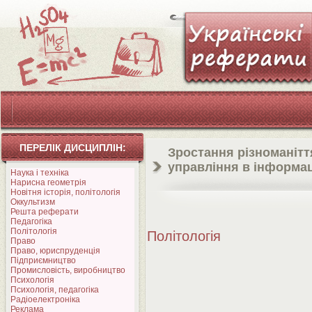
ПЕРЕЛІК ДИСЦИПЛІН:
Зростання різноманітт
управління в інформац
Наука і техніка
Нарисна геометрія
Новітня історія, політологія
Оккультизм
Решта реферати
Педагогіка
Політологія
Політологія
Право
Право, юриспруденція
Підприємництво
Промисловість, виробництво
Психологія
Психологія, педагогіка
Радіоелектроніка
Реклама