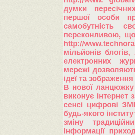
думки пересічни
першої особи про
самобутність св
переконливою, що 
http://www.techno
мільйонів блогів,
електронних жур
мережі дозволяют
ідеї та зображення
В нової ланцюжку 
виконує Інтернет 
сенсі цифрові ЗМІ
будь-якого інститут
зміну традиційн
інформації приход