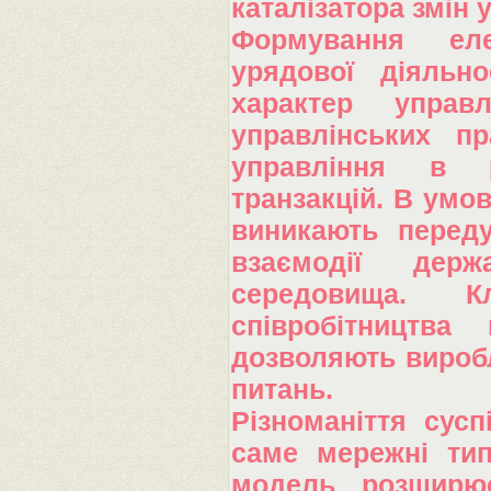
каталізатора змін 
Формування еле
урядової діяльн
характер управ
управлінських пр
управління в р
транзакцій. В умо
виникають переду
взаємодії держ
середовища. 
співробітництва
дозволяють виробл
питань.
Різноманіття сусп
саме мережні типи
модель розширю