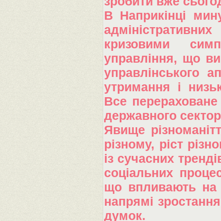
зробити вже сьогод
В Наприкінці мину
адміністративни
кризовими сим
управління, що в
управлінського ап
утримання і низь
Все перераховане 
державного сектор
Явище різноманітт
різному, ріст різн
із сучасних тренді
соціальних процес
що впливають на 
напрямі зростання
думок.