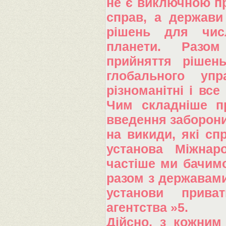
не є виключною пр
справ, а держави
рішень для чис
планети. Разом
прийняття рішен
глобального упр
різноманітні і все
Чим складніше п
введення заборони
на викиди, які сп
установа Міжнар
частіше ми бачимо
разом з державами 
установи приват
агентства »5.
Дійсно, з кожним