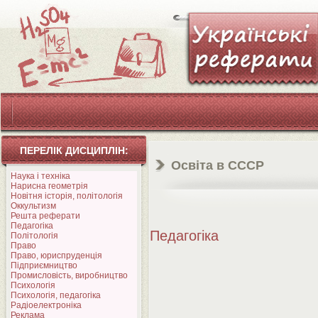
ПЕРЕЛІК ДИСЦИПЛІН:
Освіта в CCСР
Наука і техніка
Нарисна геометрія
Новітня історія, політологія
Оккультизм
Решта реферати
Педагогіка
Педагогіка
Політологія
Право
Право, юриспруденція
Підприємництво
Промисловість, виробництво
Психологія
Психологія, педагогіка
Радіоелектроніка
Реклама