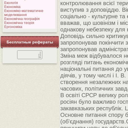
контролювання всієї терит
Екологія
Економіка
виступив з доповіддю. В
Економіко-математичне
моделювання
соціально - культурне та 
Економічна географія
вважав, що шовінізм і мі
Економічна теорія
Ергономіка
однакову небезпеку для к
Доповідь сильно критикува
запропонував покінчити 
Бесплатные рефераты
запропонував адміністрат
Зміна меж відбувалося н
розгляді питань економіч
національні питання до у
діячів, у тому числі і І. 
створення незалежних на
часових, політичних завд
В освіті СРСР велику рол
росіян було важливо госп
закавказьких республік. 
Основне питання спору б
(об'єднання) государств.