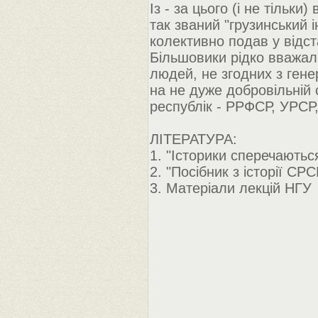
Із - за цього (і не тільки
так званий "грузинський і
колективно подав у відст
Більшовики рідко вважал
людей, не згодних з гене
на не дуже добровільній 
республік - РРФСР, УРСР
ЛІТЕРАТУРА:
1. "Історики сперечаютьс
2. "Посібник з історії СР
3. Матеріали лекцій НГУ