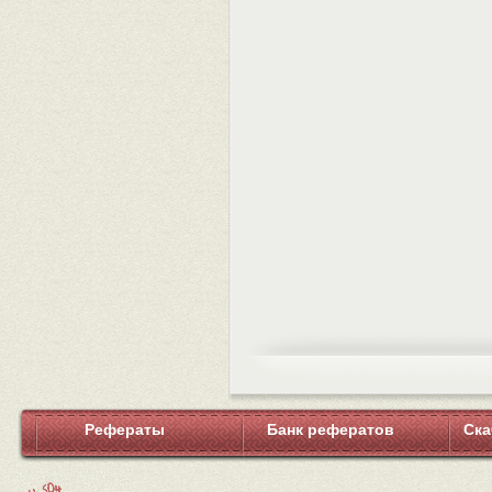
Рефераты
Банк рефератов
Ска