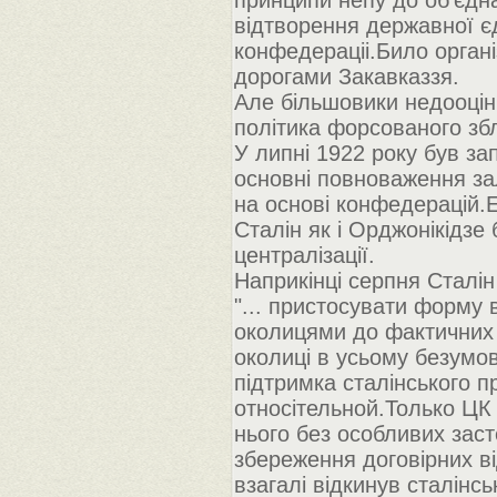
принципи непу до об'єдна
відтворення державної єд
конфедераціі.Било орган
дорогами Закавказзя.
Але більшовики недооцін
політика форсованого зб
У липні 1922 року був з
основні повноваження за
на основі конфедерацій.
Сталін як і Орджонікідзе
централізації.
Наприкінці серпня Сталі
"... пристосувати форму 
околицями до фактичних 
околиці в усьому безумовн
підтримка сталінського 
относітельной.Только ЦК
нього без особливих заст
збереження договірних ві
взагалі відкинув сталінсь