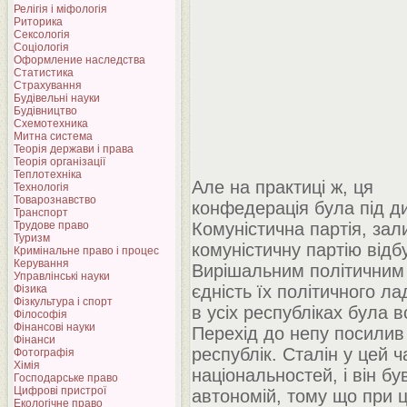
Релігія і міфологія
Риторика
Сексологія
Соціологія
Оформление наследства
Статистика
Страхування
Будівельні науки
Будівництво
Схемотехника
Митна система
Теорія держави і права
Теорія організації
Теплотехніка
Але на практиці ж, ця
Технологія
Товарознавство
конфедерація була під д
Транспорт
Трудове право
Комуністична партія, зал
Туризм
комуністичну партію від
Кримінальне право і процес
Керування
Вирішальним політичним
Управлінські науки
єдність їх політичного ла
Фізика
Фізкультура і спорт
в усіх республіках була 
Філософія
Фінансові науки
Перехід до непу посилив
Фінанси
республік. Сталін у цей 
Фотографія
Хімія
національностей, і він б
Господарське право
Цифрові пристрої
автономій, тому що при 
Екологічне право