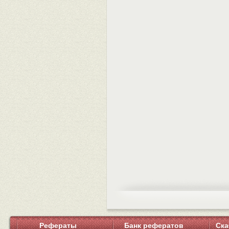
Рефераты
Банк рефератов
Ска