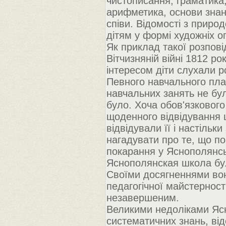
чистописання, граматика, 
арифметика, основи знан
співи. Відомості з природ
дітям у формі художніх о
Як приклад такої розпові
Вітчизняній війні 1812 р
інтересом діти слухали р
Певного навчального пла
навчальних занять не бу
було. Хоча обов'язкового
щоденного відвідування ш
відвідували її і настіль
нагадувати про те, що пор
покарання у Яснополянськ
Яснополянская школа була
Своїми досягненнями вона
педагогічної майстерност
незавершеним.
Великими недоліками Ясн
систематичних знань, від