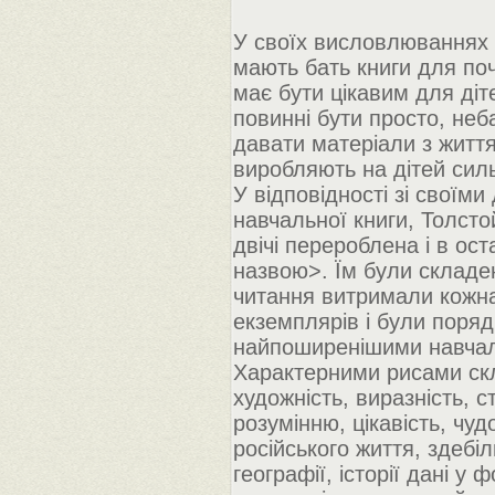
У своїх висловлюваннях 
мають бать книги для по
має бути цікавим для діт
повинні бути просто, неб
давати матеріали з життя
виробляють на дітей сил
У відповідності зі свої
навчальної книги, Толсто
двічі перероблена і в ост
назвою>. Їм були складен
читання витримали кожна
екземплярів і були поря
найпоширенішими навчал
Характерними рисами скл
художність, виразність, 
розумінню, цікавість, чу
російського життя, здебі
географії, історії дані у