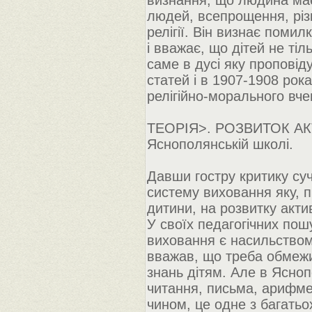
визнання, що людина має
людей, всепрощення, різ
релігії. Він визнає поми
і вважає, що дітей не ті
саме в дусі яку проповіду
статей і в 1907-1908 рок
релігійно-морального вче
ТЕОРІЯ>. РОЗВИТОК АК
Яснополянській школі.
Давши гостру критику су
систему виховання яку, п
дитини, на розвитку актив
У своїх педагогічних пош
виховання є насильством
вважав, що треба обмеж
знань дітям. Але в Ясноп
читання, письма, арифмет
чином, це одне з багатьо