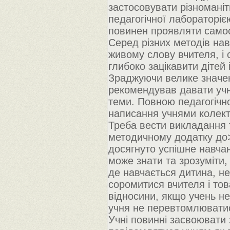
застосовувати різноманіт
педагогічної лабораторіє
повинен проявляти самост
Серед різних методів нав
живому слову вчителя, і
глибоко зацікавити дітей
Зраджуючи велике значен
рекомендував давати учня
теми. Повною педагогічно
написання учнями колект
Треба вести викладання т
методичному додатку до> 
досягнуто успішне навчан
може знати та зрозуміти,
де навчається дитина, не
соромитися вчителя і тов
відносини, якщо учень не
учня не перевтомлюватис
Учні повинні засвоювати