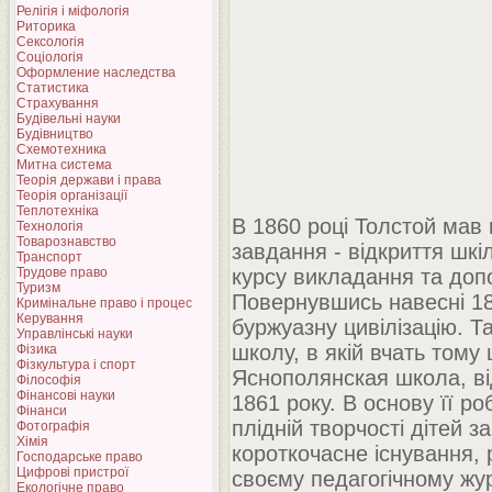
Релігія і міфологія
Риторика
Сексологія
Соціологія
Оформление наследства
Статистика
Страхування
Будівельні науки
Будівництво
Схемотехника
Митна система
Теорія держави і права
Теорія організації
Теплотехніка
В 1860 році Толстой мав 
Технологія
Товарознавство
завдання - відкриття шкі
Транспорт
Трудове право
курсу викладання та допо
Туризм
Повернувшись навесні 186
Кримінальне право і процес
Керування
буржуазну цивілізацію. Та
Управлінські науки
школу, в якій вчать тому
Фізика
Фізкультура і спорт
Яснополянская школа, від
Філософія
Фінансові науки
1861 року. В основу її ро
Фінанси
плідній творчості дітей 
Фотографія
Хімія
короткочасне існування, 
Господарське право
Цифрові пристрої
своєму педагогічному журн
Екологічне право