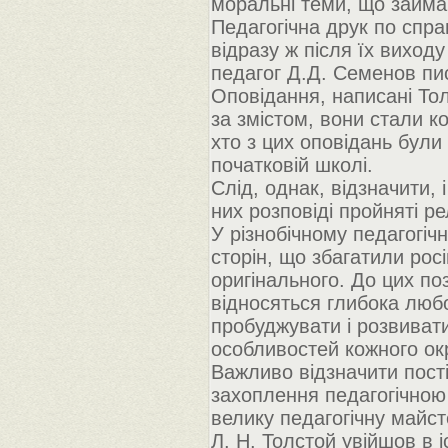
моральні теми, що займа
Педагогічна друк по спра
відразу ж після їх виходу
педагог Д.Д. Семенов пис
Оповідання, написані Тол
за змістом, вони стали к
хто з цих оповідань були
початковій школі.
Слід, однак, відзначити, 
них розповіді пройняті р
У різнобічному педагогіч
сторін, що збагатили росі
оригінального. До цих по
відносяться глибока любо
пробуджувати і розвивати
особливостей кожного ок
Важливо відзначити пості
захоплення педагогічною 
велику педагогічну майст
Л. Н. Толстой увійшов в і