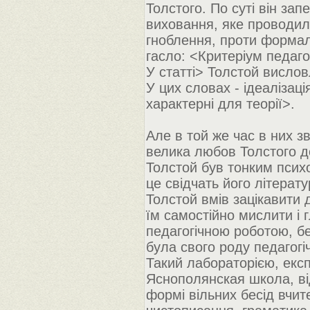
Толстого. По суті він за
виховання, яке проводило
гноблення, проти формалі
гасло: <Критеріум педагог
У статті> Толстой висло
У цих словах - ідеалізац
характерні для теорії>.
Але в той же час в них з
велика любов Толстого до
Толстой був тонким псих
це свідчать його літерату
Толстой вмів зацікавити д
їм самостійно мислити і 
педагогічною роботою, б
була свого роду педагогі
Такий лабораторією, екс
Яснополянская школа, ві
формі вільних бесід вчи