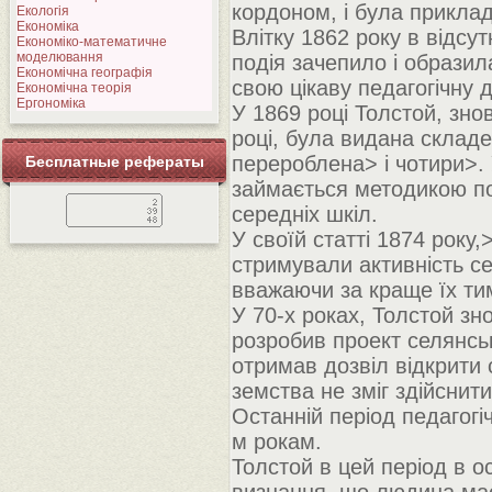
кордоном, і була прикла
Екологія
Економіка
Влітку 1862 року в відсу
Економіко-математичне
моделювання
подія зачепило і образил
Економічна географія
свою цікаву педагогічну д
Економічна теорія
Ергономіка
У 1869 році Толстой, зно
році, була видана складе
перероблена> і чотири>. 
Бесплатные рефераты
займається методикою п
середніх шкіл.
У своїй статті 1874 року,
стримували активність се
вважаючи за краще їх тим
У 70-х роках, Толстой зн
розробив проект селянсько
отримав дозвіл відкрити 
земства не зміг здійснити
Останній період педагогіч
м рокам.
Толстой в цей період в ос