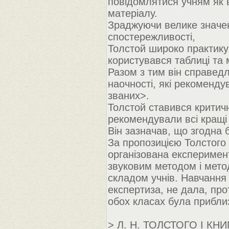
повідомлятися учням як 
матеріалу.
Зраджуючи велике значен
спостережливості,
Толстой широко практикув
користувався таблиці та
Разом з тим він справед
наочності, які рекоменду
званих>.
Толстой ставився критичн
рекомендували всі кращі 
Він зазначав, що згодна 
За пропозицією Толстого
організована експеримен
звуковим методом і мето
складом учнів. Навчання 
експертиза, не дала, про
обох класах була прибли
> Л. Н. ТОЛСТОГО І КН