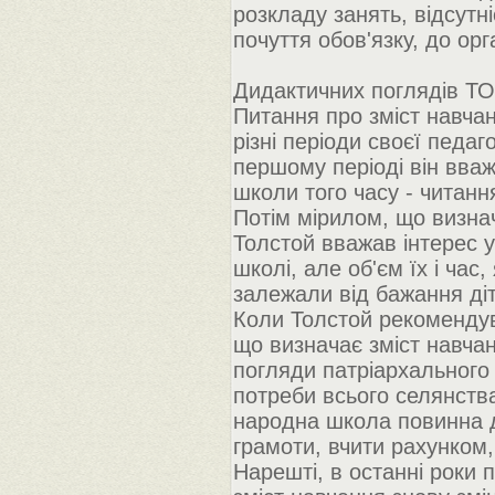
розкладу занять, відсутн
почуття обов'язку, до орг
Дидактичних поглядів Т
Питання про зміст навчан
різні періоди своєї педаг
першому періоді він вва
школи того часу - читанн
Потім мірилом, що визнач
Толстой вважав інтерес у
школі, але об'єм їх і час
залежали від бажання ді
Коли Толстой рекомендув
що визначає зміст навчан
погляди патріархального
потреби всього селянства
народна школа повинна да
грамоти, вчити рахунком,
Нарешті, в останні роки 