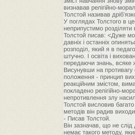
зміст навчання знову зм
визнавав релігійно-морал
Толстой називав дріб'яз
У поглядах Толстого в це
неприпустимо розділяти в
Толстой писав: <Дуже мож
давніх і останніх опинять
розподіл, який я в педаг
штучно. І освіта і вихов
передаючи знань, всяке 
Висунувши на противагу
положення - принцип вих
реакційним змістом, вима
покладено релігійно-мор
непротивлення злу насиль
Толстой висловив багато
методів він радив виходи
- Писав Толстой.
Він зазначав, що не слід
немає такого методу, як