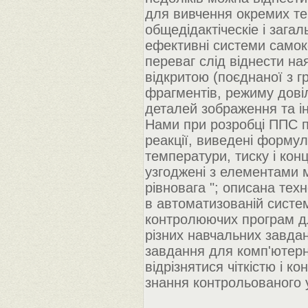
для вивчення окремих тем
общедідактіческіе і зага
ефективні системи самоко
переваг слід віднести на
відкритою (поєднаної з г
фрагментів, режиму дові
деталей зображення та і
Нами при розробці ППС п
реакції, виведені формул
температури, тиску і кон
узгоджені з елементами м
рівновага "; описана те
в автоматизованій систем
контролюючих програм дл
різних навчальних завдан
завдання для комп'ютерн
відрізнятися чіткістю і 
знання контрольованого 