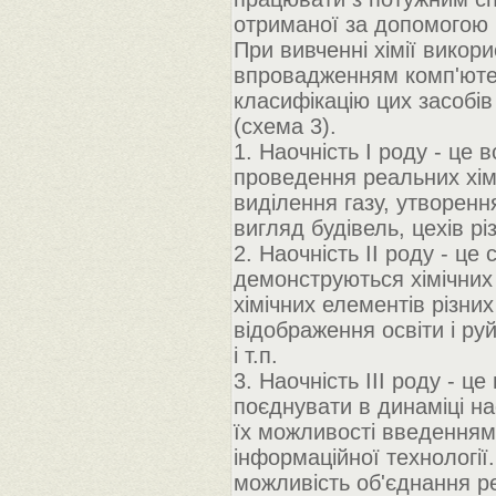
отриманої за допомогою к
При вивченні хімії викори
впровадженням комп'ютер
класифікацію цих засобів
(схема 3).
1. Наочність I роду - це 
проведення реальних хімі
виділення газу, утворення
вигляд будівель, цехів різ
2. Наочність II роду - ц
демонструються хімічних
хімічних елементів різних
відображення освіти і ру
і т.п.
3. Наочність III роду - ц
поєднувати в динаміці нао
їх можливості введенням
інформаційної технології.
можливість об'єднання реа