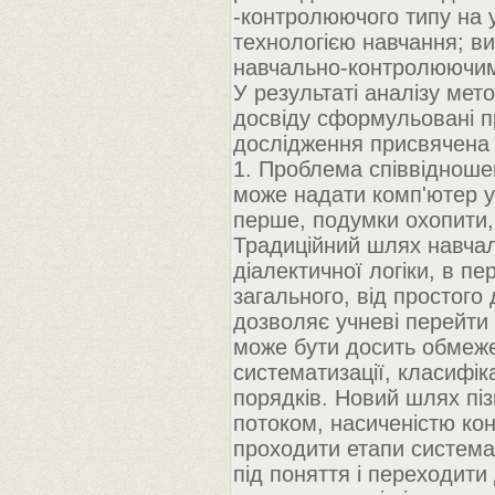
-контролюючого типу на у
технологією навчання; ви
навчально-контролюючи
У результаті аналізу мет
досвіду сформульовані п
дослідження присвячена 
1. Проблема співвідношен
може надати комп'ютер у
перше, подумки охопити, 
Традиційний шлях навчаль
діалектичної логіки, в пе
загального, від простого 
дозволяє учневі перейти 
може бути досить обмеже
систематизації, класифіка
порядків. Новий шлях пі
потоком, насиченістю ко
проходити етапи системат
під поняття і переходити