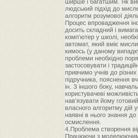
ширше і багатшим. Як ви
людський підхід до мисл
алгоритм розумової діял
Процес впровадження інф
досить складний і вима
комп'ютер у школі, необх
автомат, який вміє мисл
кимось (у даному випадку
проблеми необхідно пор
застосовувати і традиційн
привчимо учнів до різних
підручника, пояснення вч
ін. З іншого боку, навча
користувачеві можливість
нав'язувати йому готови
власного алгоритму дій у
наявні в нього знання д
осмислення.
4.Проблема створення ві
Працюючи з моделюючими