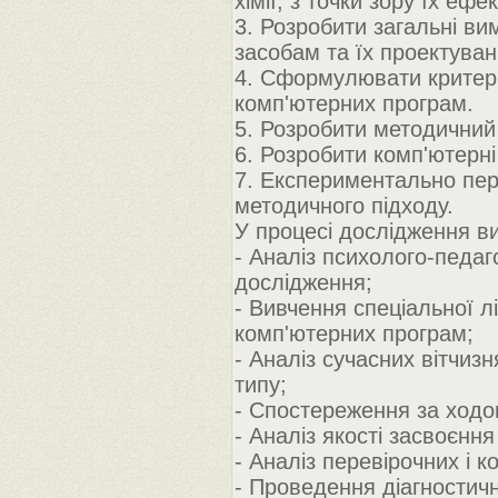
хімії, з точки зору їх еф
3. Розробити загальні в
засобам та їх проектуван
4. Сформулювати критерії
комп'ютерних програм.
5. Розробити методичний 
6. Розробити комп'ютерні
7. Експериментально пер
методичного підходу.
У процесі дослідження в
- Аналіз психолого-педаг
дослідження;
- Вивчення спеціальної л
комп'ютерних програм;
- Аналіз сучасних вітчи
типу;
- Спостереження за ходо
- Аналіз якості засвоєнн
- Аналіз перевірочних і к
- Проведення діагностичн