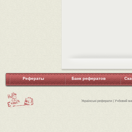
Рефераты
Банк рефератов
Ска
Українські реферати | Учбовий м