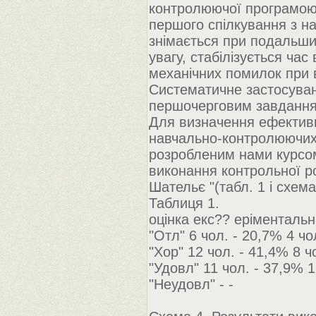
контролюючої програмою 
першого спілкування з н
знімається при подальши
увагу, стабілізується ча
механічних помилок при в
Систематичне застосуван
першочерговим завдання
Для визначення ефективн
навчально-контролюючих
розробленим нами курсом
виконання контрольної ро
Шательє "(табл. 1 і схема
Таблиця 1.
оцінка екс?? еріментальн
"Отл" 6 чол. - 20,7% 4 чо
"Хор" 12 чол. - 41,4% 8 ч
"Удовл" 11 чол. - 37,9% 1
"Неудовл" - -