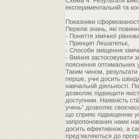
Схема 4. Результати вик
експериментальній та ко
Показники сформованості 
Перелік знань, які повинн
- Поняття хімічної рівнов
- Принцип Лешательє,
- Способи зміщення хіміч
- Вміння застосовувати з
пояснення оптимальних у
Таким чином, результати 
перше, учні досить швид
навчальній діяльності. П
дозволяє підвищити якіст
доступним. Наявність сті
учень" дозволяє своєчасн
що сприяє підвищенню ус
запропонованих нами на
досить ефективною, а са
пред'являються до прогр