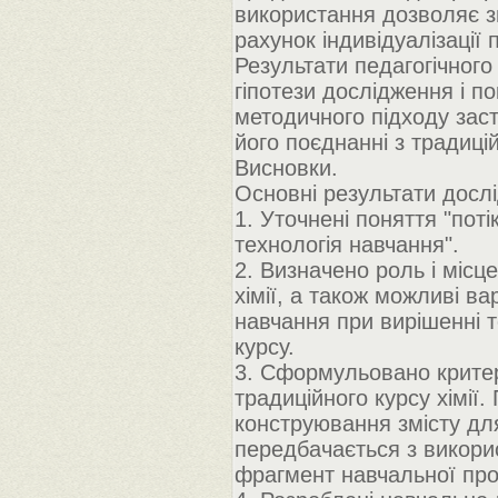
використання дозволяє зн
рахунок індивідуалізації
Результати педагогічног
гіпотези дослідження і п
методичного підходу заст
його поєднанні з традиц
Висновки.
Основні результати досл
1. Уточнені поняття "поті
технологія навчання".
2. Визначено роль і місце
хімії, а також можливі в
навчання при вирішенні 
курсу.
3. Сформульовано критері
традиційного курсу хімії.
конструювання змісту дл
передбачається з викори
фрагмент навчальної про