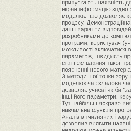
припускають наявність д
екран інформацію згідно 
моделює, що дозволяє ко
процесу. Демонстраційна
дані і варіанти відповіде
розробниками до комп'ют
програми, користувач (уч
можливості включатися в 
параметрів, швидкість про
етапі складання такої пр
поясненні нового матеріал
З методичної точки зору 
моделююча складова част
дозволяє учневі як би "з
інші його параметри, кер
Тут найбільш яскраво ви
навчальна функція прогр
Аналіз вітчизняних і за
дозволив виявити наявні 
недоліків можна віднести