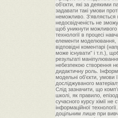
об'єкти, які за деякими 
задавати такі умови проті
неможливо. З'являється 
недосвідченість не зможут
щоб уникнути можливого 
технології в процесі нав
елементи моделювання, 
відповідні коментарі (н
може існувати" і т.п.), що
результаті маніпулювання
небезпекою створення не
дидактичну роль. Інформ
модельні об'єкти, умови 
досліджуваного матеріалу
Слід зазначити, що комп'
школі, як правило, епізо
сучасного курсу хімії не 
інформаційної технології
доцільним лише при вивче