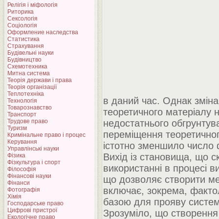
Релігія і міфологія
Риторика
Сексологія
Соціологія
Оформление наследства
Статистика
Страхування
Будівельні науки
Будівництво
Схемотехника
Митна система
Теорія держави і права
Теорія організації
Теплотехніка
в даний час. Однак зміна 
Технологія
Товарознавство
теоретичного матеріалу 
Транспорт
Трудове право
недостатнього обгрунтува
Туризм
переміщення теоретичного
Кримінальне право і процес
Керування
істотно зменшило число 
Управлінські науки
Вихід із становища, що 
Фізика
Фізкультура і спорт
використанні в процесі в
Філософія
Фінансові науки
що дозволяє створити ме
Фінанси
включає, зокрема, факто
Фотографія
Хімія
базою для прояву систем
Господарське право
Цифрові пристрої
Зрозуміло, що створення
Екологічне право