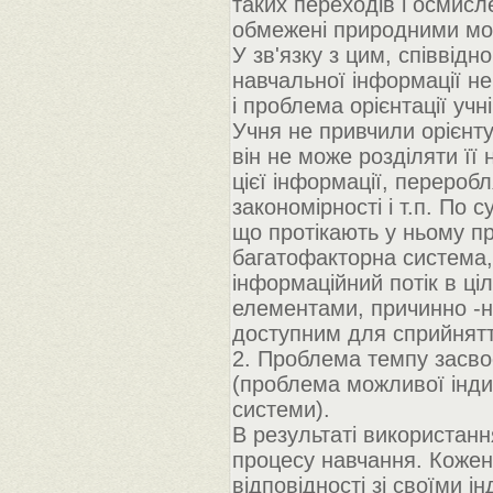
таких переходів і осмисл
обмежені природними мо
У зв'язку з цим, співвід
навчальної інформації н
і проблема орієнтації уч
Учня не привчили орієнту
він не може розділяти її
цієї інформації, перероб
закономірності і т.п. По с
що протікають у ньому п
багатофакторна система, д
інформаційний потік в ціл
елементами, причинно -н
доступним для сприйнятт
2. Проблема темпу засво
(проблема можливої індив
системи).
В результаті використанн
процесу навчання. Кожен
відповідності зі своїми 