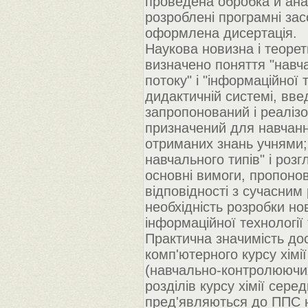
проведена обробка й анал
розроблені програмні за
оформлена дисертація.
Наукова новизна і теорет
визначено поняття "навча
потоку" і "інформаційної 
дидактичній системі, вве
запропонований і реалізо
призначений для навчанн
отриманих знань учнями;
навчального типів" і розг
основні вимоги, пропоно
відповідності з сучасним
необхідність розробки но
інформаційної технології
Практична значимість до
комп'ютерного курсу хім
(навчально-контролюючих
розділів курсу хімії сер
пред'являються до ППС н