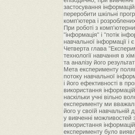
епізодично, при вивченні
застосування інформаційн
переробити шкільні прог
комп'ютера і розроблених
При роботі з комп'ютерн
"інформація" і "потік інф
навчальної інформації і 
Четверта глава "Експери
технології навчання в хі
та аналізу його результат
Мета експерименту поляг
потоку навчальної інформ
і його ефективності в про
використання інформаційн
наскільки учні вільно в
експерименту ми вважали
його у своїй навчальній 
у вивченні можливостей 
використання інформаційн
експерименту було виявл