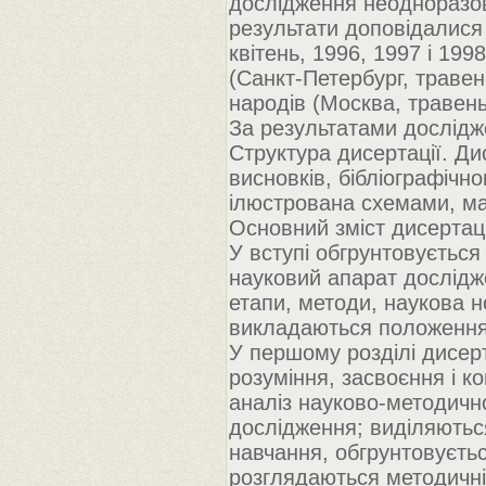
дослідження неодноразо
результати доповідалися
квітень, 1996, 1997 і 199
(Санкт-Петербург, травень
народів (Москва, травень,
За результатами дослідже
Структура дисертації. Ди
висновків, бібліографічно
ілюстрована схемами, м
Основний зміст дисертаці
У вступі обгрунтовується
науковий апарат дослідже
етапи, методи, наукова н
викладаються положення,
У першому розділі дисер
розуміння, засвоєння і к
аналіз науково-методично
дослідження; виділяютьс
навчання, обгрунтовуєтьс
розглядаються методичн