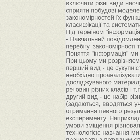
включати різні види наоч
сприяти побудові моделей
закономірностей їх функц
класифікації та системат
Під терміном "інформація
- Навчальний повідомлен
перебігу, закономірності
Поняття "інформація" ми 
При цьому ми розрізняєм
перший вид - це сукупніст
необхідно проаналізувати
досліджуваного матеріалу
речовин різних класів і т.п
другий вид - це набір різ
(задаються, вводяться у
отримання певного резул
експерименту. Наприклад
умови зміщення рівноваги
технологією навчання ми 
працювати з потужним сп