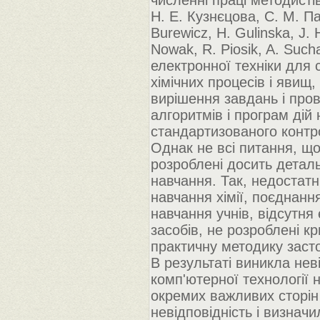
численні праці методистів-
Н. Е. Кузнєцова, С. М. Пак
Burewicz, H. Gulinska, J. 
Nowak, R. Piosik, A. Such
електронної техніки для
хімічних процесів і явищ,
вирішення завдань і пров
алгоритмів і програм дій
стандартизованого контр
Однак не всі питання, щ
розроблені досить детал
навчання. Так, недостат
навчання хімії, поєднанн
навчання учнів, відсутня
засобів, не розроблені кр
практичну методику заст
В результаті виникла нев
комп'ютерної технології 
окремих важливих сторін
невідповідність і визнач