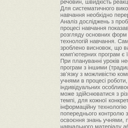
речовин, швидкість реакц
Для систематичного викор
навчання необхідно перер
Аналіз досліджень з проб
процесі навчання показа
розгляду основних форм 
технологій навчання. Сам
зроблено висновок, що 
комп'ютерних програм є 
При плануванні уроків н
програм з іншими (тради
зв'язку з можливістю ко
учнями в процесі роботи
індивідуальних особливос
може здійснюватися з рі
темпі, для кожної конкр
інформаційну технологію
попереднього контролю з
освоєння знань учнями, п
навчального матеріалу аб