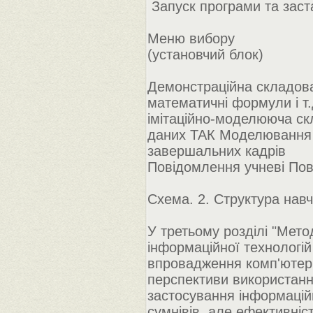
Запуск програми та заст
Меню вибору
(установчий блок)
Демонстраційна складова:
математичні формули і т.
імітаційно-моделююча с
даних ТАК Моделювання 
завершальних кадрів
Повідомлення учневі Пов
Схема. 2. Структура нав
У третьому розділі "Мето
інформаційної технологій
впровадження комп'ютерн
перспективи використання
застосування інформаційно
сумнівів, але ефективніс