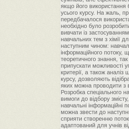
якщо його використання 
усього курсу. На жаль, пр
передбачалося використан
необхідно було розробити
вивчати із застосуванням
навчальних тем з хімії 
наступним чином: навчал
інформаційного потоку, 
теоретичного знання, так
припускати можливості уп
критерії, а також аналіз
курсу, дозволяють відібр
яких можна проводити з
Розробка спеціального н
вимоги до відбору зміст
навчальні інформаційні по
можна звести до наступн
сприяти створенню потоку
адаптований для учнів ві