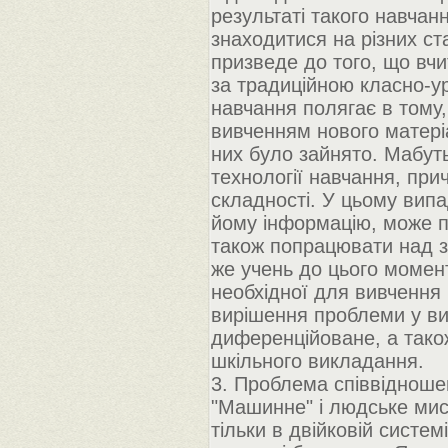
результаті такого навчанн
знаходитися на різних ст
призведе до того, що вч
за традиційною класно-у
навчання полягає в тому,
вивченням нового матеріа
них було зайнято. Мабуть
технології навчання, при
складності. У цьому вип
йому інформацію, може п
також попрацювати над з
же учень до цього момент
необхідної для вивчення 
вирішення проблеми у ви
диференційоване, а також
шкільного викладання.
3. Проблема співвідноше
"Машинне" і людське мис
тільки в двійковій систе