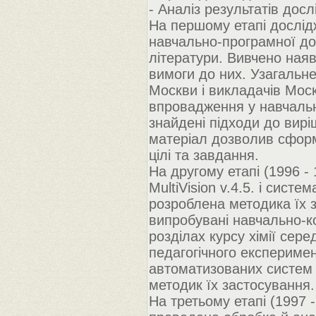
- Аналіз результатів дос
На першому етапі дослідж
навчально-програмної док
літератури. Вивчено ная
вимоги до них. Узагальне
Москви і викладачів Моск
впровадження у навчаль
знайдені підходи до вир
матеріал дозволив сформ
цілі та завдання.
На другому етапі (1996 -
MultiVision v.4.5. і сис
розроблена методика їх за
випробувані навчально-
розділах курсу хімії сер
педагогічного експериме
автоматизованих систем 
методик їх застосування.
На третьому етапі (1997 