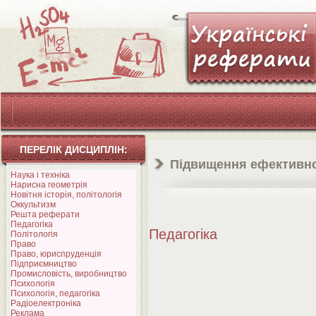
ПЕРЕЛІК ДИСЦИПЛІН:
Підвищення ефективно
Наука і техніка
Нарисна геометрія
Новітня історія, політологія
Оккультизм
Решта реферати
Педагогіка
Педагогіка
Політологія
Право
Право, юриспруденція
Підприємництво
Промисловість, виробництво
Психологія
Психологія, педагогіка
Радіоелектроніка
Реклама