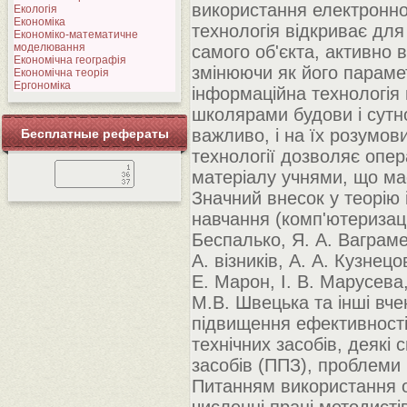
використання електронн
Екологія
Економіка
технологія відкриває для
Економіко-математичне
моделювання
самого об'єкта, активно 
Економічна географія
змінюючи як його парамет
Економічна теорія
Ергономіка
інформаційна технологія
школярами будови і сутно
важливо, і на їх розумов
Бесплатные рефераты
технології дозволяє опер
матеріалу учнями, що ма
Значний внесок у теорію 
навчання (комп'ютеризаці
Беспалько, Я. А. Ваграме
А. візників, А. А. Кузнец
Е. Марон, І. В. Марусева,
М.В. Швецька та інші вче
підвищення ефективності
технічних засобів, деякі
засобів (ППЗ), проблеми 
Питанням використання об