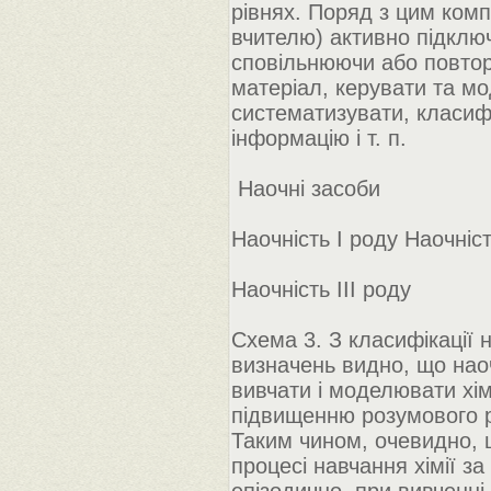
рівнях. Поряд з цим ком
вчителю) активно підклю
сповільнюючи або повтор
матеріал, керувати та м
систематизувати, класифі
інформацію і т. п.
Наочні засоби
Наочність I роду Наочніст
Наочність III роду
Схема 3. З класифікації
визначень видно, що наоч
вивчати і моделювати хім
підвищенню розумового р
Таким чином, очевидно, 
процесі навчання хімії 