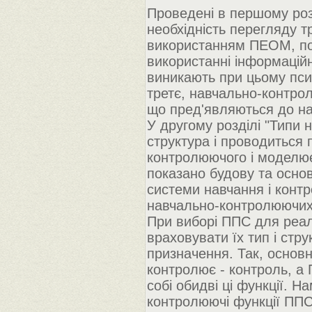
Проведені в першому роз
необхідність перегляду т
використанням ПЕОМ, по-
використанні інформаційн
виникають при цьому псих
третє, навчально-контрол
що пред'являються до на
У другому розділі "Типи
структура і проводиться 
контролюючого і моделює 
показано будову та осно
системи навчання і конт
навчально-контролюючих
При виборі ППС для реалі
враховувати їх тип і стр
призначення. Так, основ
контролює - контроль, а
собі обидві ці функції. 
контролюючі функції ППС,