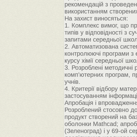
рекомендацій з проведенн
використанням створених
На захист виносяться:
1. Комплекс вимог, що 
типів у відповідності з с
запитами середньої школ
2. Автоматизована систем
контролюючі програми з
курсу хімії середньої шко
3. Розроблені методичні
комп'ютерних програм, пр
учнів.
4. Критерії відбору матер
застосуванням інформацій
Апробація і впровадженн
Розроблений стосовно д
продукт створений на баз
оболонки Mathcad; апроб
(Зеленоград) і у 69-ой се