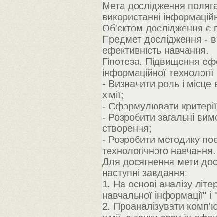
Мета дослідження полягає
використанні інформаційн
Об'єктом дослідження є п
Предмет дослідження - в
ефективність навчання.
Гіпотеза. Підвищення ефе
інформаційної технології
- Визначити роль і місце 
хімії;
- Сформулювати критерії
- Розробити загальні ви
створення;
- Розробити методику по
технологічного навчання.
Для досягнення мети досл
наступні завдання:
1. На основі аналізу літе
навчальної інформації" і
2. Проаналізувати комп'