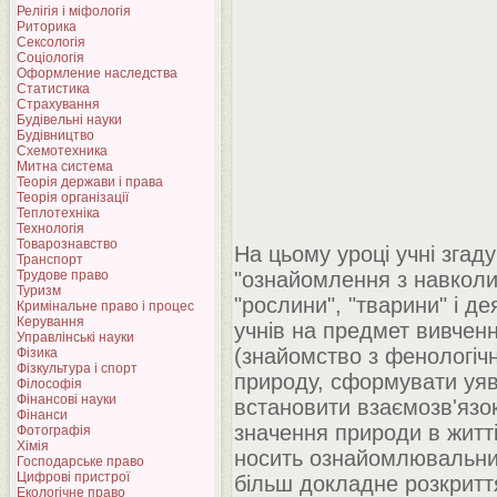
Релігія і міфологія
Риторика
Сексологія
Соціологія
Оформление наследства
Статистика
Страхування
Будівельні науки
Будівництво
Схемотехника
Митна система
Теорія держави і права
Теорія організації
Теплотехніка
Технологія
Товарознавство
На цьому уроці учні згад
Транспорт
Трудове право
"ознайомлення з навколиш
Туризм
"рослини", "тварини" і де
Кримінальне право і процес
Керування
учнів на предмет вивченн
Управлінські науки
(знайомство з фенологічн
Фізика
Фізкультура і спорт
природу, сформувати уяв
Філософія
Фінансові науки
встановити взаємозв'язок
Фінанси
значення природи в житт
Фотографія
Хімія
носить ознайомлювальни
Господарське право
Цифрові пристрої
більш докладне розкритт
Екологічне право