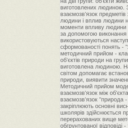
на дві групи: об'єкти жив
виготовлених людиною. З
взаємозв'язок предметів
людини і вплив людини на
моменти впливу людини н
за допомогою виконання 
використовуються наступ
сформованості понять - 
методичний прийом - клас
об'єктів природи на груп
виготовлена людиною. На
світом допомагає встанов
природи, виявити значен
Методичний прийом моде
взаємозв'язок між об'єкт
взаємозв'язок "природа -
закріплюють основні висн
школярів здійснюється пр
перерахованих вище метод
обгрунтованої відповіді 