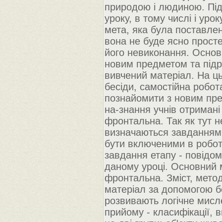
природою і людиною. Під
уроку, в тому числі і ур
мета, яка була поставлен
вона не буде ясно прост
його невиконання. Основ
новим предметом та підр
вивчений матеріал. На ць
бесіди, самостійна робот
познайомити з новим пре
на-знання учнів отримані
фронтальна. Так як тут не
визначаються завданнями
бути включеними в робот
завдання етапу - повідом
даному уроці. Основний м
фронтальна. Зміст, метод
матеріал за допомогою б
розвивають логічне мис
прийому - класифікації, 