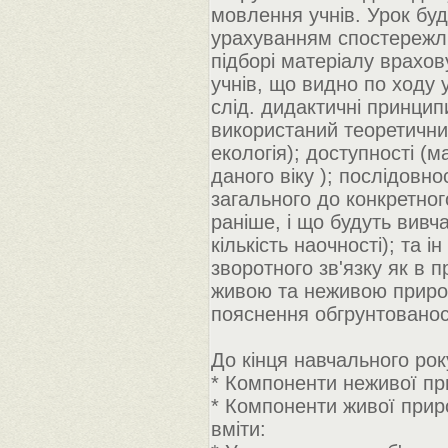
мовлення учнів. Урок буд
урахуванням спостережли
підборі матеріалу врахов
учнів, що видно по ходу 
слід. дидактичні принципи
використаний теоретичний
екологія); доступності (
даного віку ); послідовно
загального до конкретног
раніше, і що будуть вивча
кількість наочності); та 
зворотного зв'язку як в 
живою та неживою природо
пояснення обгрунтованост
До кінця навчального року
* Компоненти неживої при
* Компоненти живої приро
вміти: