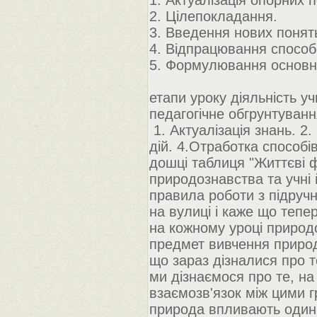
1. Актуалізація опорних 
2. Цілепокладання.
3. Введення нових понять 
4. Відпрацювання способі
5. Формулювання основн
етапи уроку діяльність у
педагогічне обгрунтуван
1. Актуалізація знань. 2
дій. 4.Отработка способі
дошці таблиця "Життєві 
природознавства та учні 
правила роботи з підручн
на вулиці і каже що теп
на кожному уроці природ
предмет вивчення природо
що зараз дізналися про т
ми дізнаємося про те, на 
взаємозв'язок між цими г
природа впливають один 