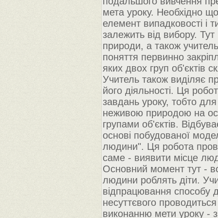
подальшого вивчення пре
мета уроку. Необхідно що
елемент випадковості і т
залежить від вибору. Тут 
природи, а також учитель
поняття первинно закріп
яких двох груп об'єктів 
Учитель також виділяє п
його діяльності. Ця роб
завдань уроку, тобто для
неживою природою на осн
групами об'єктів. Відбув
основі побудованої моде
людини". Ця робота пров
саме - виявити місце лю
Основний момент тут - вс
людини роблять діти. Учи
відпрацювання способу ді
несуттєвого проводиться 
виконанню мети уроку - 