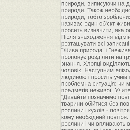
природи, виписуючи на до
природи. Також необхідно
природи, тобто зроблени
називає один об'єкт живи
просить визначити, яка о
Після знаходження відмін
розташувати всі записані 
"Жива природа" і "нежива
пропонує розділити на гр
знання. Хлопці виділяють
чоловік. Наступним епізо
людиною і просить учнів 
проблемна ситуація: чи м
предметів неживої. Учит
"Давайте позначимо пові
тварини обійтися без пов
рослини і кухлів - повіт
кому необхідний повітря.
рослини і чи впливають в