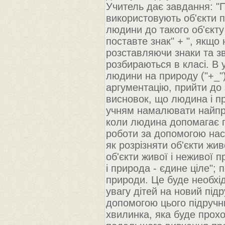
Учитель дає завдання: "
використовують об'єкти п
людини до такого об'єкт
поставте знак" + ", якщо 
розставляючи знаки та зв
розбираються в класі. В 
людини на природу ("+_")
аргументацію, прийти до
висновок, що людина і п
учням намалювати найпро
коли людина допомагає п
роботи за допомогою наст
як розрізняти об'єкти жи
об'єкти живої і неживої 
і природа - єдине ціле"; 
природи. Це буде необхі
увагу дітей на новий під
допомогою цього підручн
хвилинка, яка буде прох