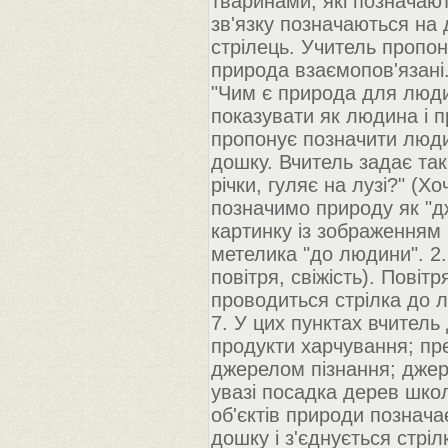
тваринами, які позначаю
зв'язку позначаються на 
стрілець. Учитель пропон
природа взаємопов'язані.
"Чим є природа для люди
показувати як людина і п
пропонує позначити людин
дошку. Вчитель задає так
річки, гуляє на лузі?" (
позначимо природу як "д
картинку із зображенням 
метелика "до людини". 2.
повітря, свіжість). Повіт
проводиться стрілка до л
7. У цих пунктах вчитель
продукти харчування; пре
джерелом пізнання; джер
увазі посадка дерев школ
об'єктів природи познача
дошку і з'єднується стрі