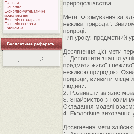
природознавства.
Екологія
Економіка
Економіко-математичне
моделювання
Мета: Формування загаль
Економічна географія
нежива природа". Знайом
Економічна теорія
Ергономіка
природі.
Тип уроку: предметний ур
Бесплатные рефераты
Досягнення цієї мети пе
1. Доповнити знання учні
предмети живої і неживо
неживою природою. Ознай
природи, виявити місце 
людини.
2. Розвивати зв'язне мов
3. Знайомство з новим 
Складання моделі взаємо
4. Екологічне виховання у
Досягнення мети здійснює