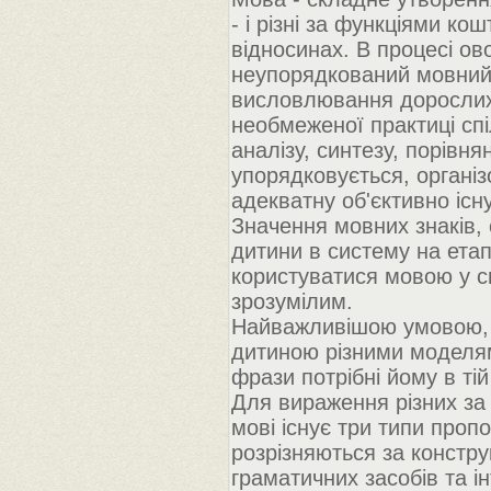
- і різні за функціями к
відносинах. В процесі о
неупорядкований мовний
висловлювання дорослих 
необмеженої практиці сп
аналізу, синтезу, порівня
упорядковується, організ
адекватну об'єктивно існу
Значення мовних знаків, 
дитини в систему на етап
користуватися мовою у сп
зрозумілим.
Найважливішою умовою, щ
дитиною різними моделями
фрази потрібні йому в тій 
Для вираження різних за
мові існує три типи пропо
розрізняються за констру
граматичних засобів та ін