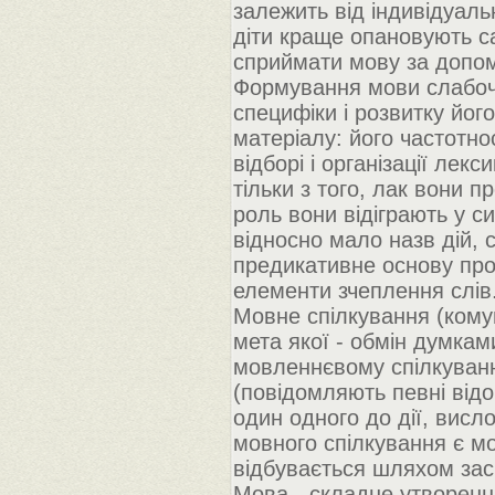
залежить від індивідуальн
діти краще опановують 
сприймати мову за допом
Формування мови слабоч
специфіки і розвитку йог
матеріалу: його частотнос
відборі і організації лек
тільки з того, лак вони п
роль вони відіграють у с
відносно мало назв дій, 
предикативне основу про
елементи зчеплення слів
Мовне спілкування (комун
мета якої - обмін думка
мовленнєвому спілкуванн
(повідомляють певні відо
один одного до дії, вис
мовного спілкування є м
відбувається шляхом зас
Мова - складне утворення