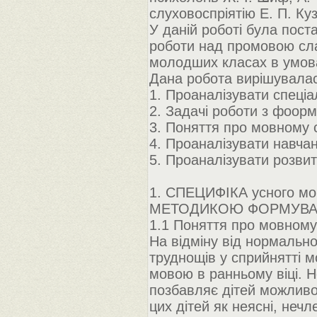
слуховоспріятію Е. П. Ку
У даній роботі була пос
роботи над промовою сла
молодших класах в умовах
Дана робота вирішувалас
1. Проаналізувати спеціа
2. Задачі роботи з фоор
3. Поняття про мовному 
4. Проаналізувати навчан
5. Проаналізувати розви
1. СПЕЦИФІКА усного мо
МЕТОДИКОЮ ФОРМУВАННЯ
1.1 Поняття про мовному 
На відміну від нормально
труднощів у сприйнятті 
мовою в ранньому віці. 
позбавляє дітей можливос
цих дітей як неясні, неч