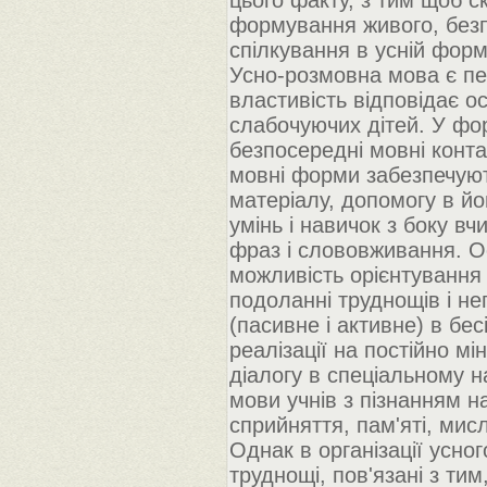
цього факту, з тим щоб с
формування живого, безп
спілкування в усній форм
Усно-розмовна мова є пе
властивість відповідає 
слабочуючих дітей. У фо
безпосередні мовні контак
мовні форми забезпечують
матеріалу, допомогу в йо
умінь і навичок з боку в
фраз і слововживання. О
можливість орієнтування 
подоланні труднощів і не
(пасивне і активне) в бе
реалізації на постійно м
діалогу в спеціальному 
мови учнів з пізнанням н
сприйняття, пам'яті, мис
Однак в організації усног
труднощі, пов'язані з ти