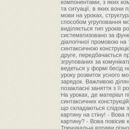
компонентами, з яких ком
та ситуації, в яких вони 
мови на уроках, структур
способом угруповання мо
виділяється тип уроків ро
систематизовано за функ
діалогічної промовою на 
синтаксичною конструкці
друге, передбачається п
згрупованих за комуніка
ведеться у формі бесід н
уроку розвиток усного м
зарядок. Важливою ділян
позакласні заняття з її ро
На уроках, де матеріал п
синтаксичних конструкцій
що складаються слідом з
картину на стіну! - Вова 
картину? - Вова повісив к
Тренувальні вправи різно