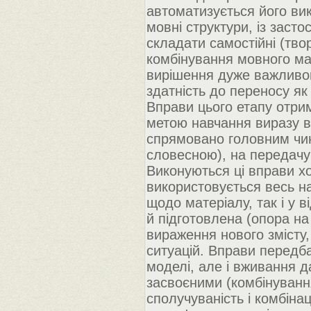
автоматизується його вик
мовні структури, із заст
складати самостійні (тво
комбінування мовного ма
вирішення дуже важливог
здатність до переносу як 
Вправи цього етапу отри
метою навчання виразу в 
спрямовано головним чин
словесною), на передачу 
Виконуються ці вправи хо
використовується весь н
щодо матеріалу, так і у 
й підготовлена (опора на
вираження нового змісту
ситуацій. Вправи передб
моделі, але і вживання д
засвоєними (комбінуванн
сполучуваність і комбінац