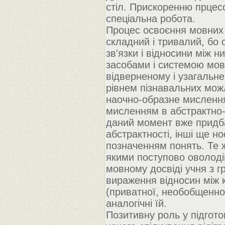
стіл. Прискоренню прцес
спеціальна робота.
Процес освоєння мовних 
складний і тривалий, бо с
зв'язки і відносини між 
засобами і системою мов
відверненому і узагальне
рівнем пізнавальних можл
наочно-образне мислення
мисленням в абстрактно-п
даний момент вже придба
абстрактності, інші ще н
позначенням понять. Те ж
якими поступово оволодів
мовному досвіді учня з г
вираження відносин між 
(приватної, необобщенной
аналогічні їй.
Позитивну роль у підгот