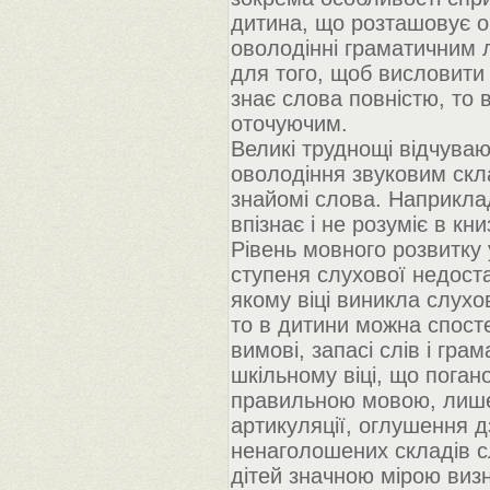
дитина, що розташовує 
оволодінні граматичним л
для того, щоб висловити 
знає слова повністю, то в
оточуючим.
Великі труднощі відчуваю
оволодіння звуковим скла
знайомі слова. Наприкла
впізнає і не розуміє в кн
Рівень мовного розвитку 
ступеня слухової недостат
якому віці виникла слухо
то в дитини можна спост
вимові, запасі слів і гр
шкільному віці, що поган
правильною мовою, лише
артикуляції, оглушення 
ненаголошених складів с
дітей значною мірою виз