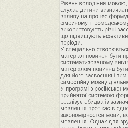
Рівень володіння мовою, 
слухає дитини визначаєть
впливу на процес формув
сімейному і громадськом
використовують різні за
що підвищують ефективніс
періоди.
У спеціально створюєть
матеріал повинен бути п
систематизованому вигля
матеріалом повинна бути
для його засвоєння і ти
самостійну мовну діяльні
У програмі з російської 
прийнятої системою форм
реалізує обидва із зазн
мовлення протікає в єдно
закономірностей мови, во
мовлення. Однак для зру