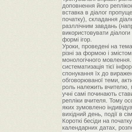
доповнення його реплікою
вставка в діалог пропуще
початку), складання діал
разллічним завдань (напрм
використовувати діалоги з
формі ігор.
Уроки, проведені на тем
різні за формою і змістом
монологічного мовлення.
систематизація тієї інфо
спонукання їх до вираже
обговорюваної теми, акти
роль належить вчителю, п
учні самі починають став
репліки вчителя. Тому ос
яких зумовлено індивіду
вихідний день, події в сім'
Короткі бесіди на початк
календарних датах, розпо