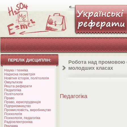
ПЕРЕЛІК ДИСЦИПЛІН:
Робота над промовою 
молодших класах
Наука і техніка
Нарисна геометрія
Новітня історія, політологія
Оккультизм
Решта реферати
Педагогіка
Політологія
Педагогіка
Право
Право, юриспруденція
Підприємництво
Промисловість, виробництво
Психологія
Психологія, педагогіка
Радіоелектроніка
Реклама