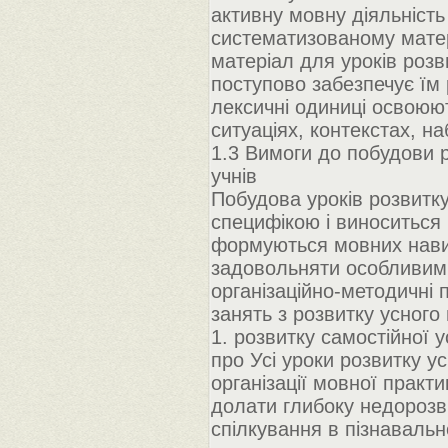
активну мовну діяльність
систематизованому матер
матеріал для уроків розв
поступово забезпечує їм р
лексичні одиниці освоюют
ситуаціях, контекстах, н
1.3 Вимоги до побудови 
учнів
Побудова уроків розвитк
специфікою і виноситься
формуються мовних навич
задовольняти особливим
організаційно-методичні 
занять з розвитку усного
1. розвитку самостійної 
про Усі уроки розвитку 
організації мовної практ
долати глибоку недорозв
спілкування в пізнавальн