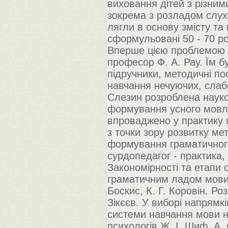
виховання дітей з різним
зокрема з розладом слуху.
лягли в основу змісту та
сформульовані 50 - 70 ро
Вперше цією проблемою 
професор Ф. А. Рау. Їм б
підручники, методичні п
навчання нечуючих, слабо
Слезин розроблена наук
формування усного мовле
впроваджено у практику 
з точки зору розвитку ме
формування граматичного
сурдопедагог - практика,
Закономірності та етапи
граматичним ладом мови 
Боскис, К. Г. Коровін. Р
Зікєєв. У виборі напрямк
системи навчання мови н
психологів Ж. І. Шиф, А. 