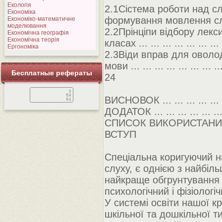
Екологія
2.1Сістема роботи над с
Економіка
формування мовлення слабочу
Економіко-математичне
моделювання
2.2Прінціпи відбору лекс
Економічна географія
Економічна теорія
класах ... ... ... ... ... ... ... ..
Ергономіка
2.3Віди вправ для оволо
мови ... ... ... ... ... ... ... ... .
Бесплатные рефераты
24
ВИСНОВОК ... ... ... ... ... ... ..
ДОДАТОК ... ... ... ... ... ... ...
СПИСОК ВИКОРИСТАНИХ ДЖЕРЕ
ВСТУП
Спеціальна коригуючий н
слуху, є однією з найбіл
найкраще обгрунтування 
психологічний і фізіологі
У системі освіти нашої к
шкільної та дошкільної т