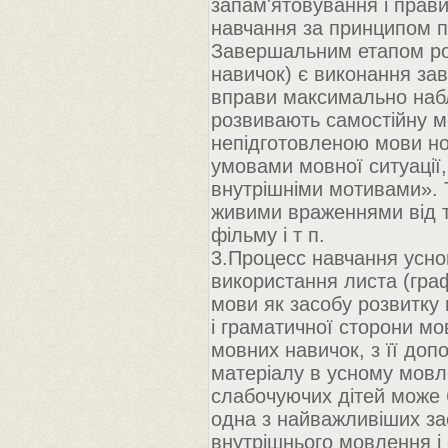
запам'ятовування і прав
навчання за принципом п
Завершальним етапом роб
навичок) є виконання зав
вправи максимально набл
розвивають самостійну м
непідготовленою мови но
умовами мовної ситуації
внутрішніми мотивами». Т
живими враженнями від тр
фільму і т п.
3.Процесс навчання усно
використання листа (граф
мови як засобу розвитку 
і граматичної сторони мо
мовних навичок, з її доп
матеріалу в усному мовл
слабочуючих дітей може 
одна з найважливіших за
внутрішнього мовлення і