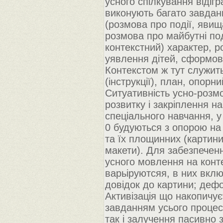
усного спілкування відігр
виконують багато завдан
(розмова про події, явищ
розмова про майбутні под
контекстний) характер, р
уявлення дітей, сформован
Контекстом ж тут служи
(інструкції), план, опор
Ситуативність усно-розм
розвитку і закріплення н
спеціального навчання, у 
0 будуються з опорою на 
та їх площинних (картини,
макети). Для забезпечен
усного мовлення на конте
варьіруютсяя, в них вклю
довідок до картини; дефо
Активізація що накопичу
завданням усього процес
так і залучення пасивно 