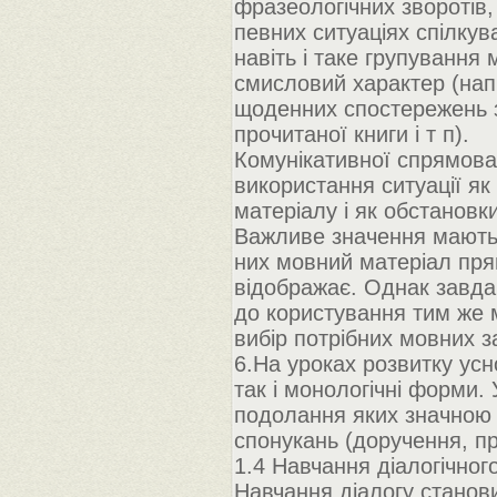
фразеологічних зворотів
певних ситуаціях спілкув
навіть і таке групування
смисловий характер (нап
щоденних спостережень з
прочитаної книги і т п).
Комунікативної спрямова
використання ситуації я
матеріалу і як обстановки
Важливе значення мають н
них мовний матеріал пря
відображає. Однак завдан
до користування тим же 
вибір потрібних мовних з
6.На уроках розвитку усн
так і монологічні форми. 
подолання яких значною 
спонукань (доручення, пр
1.4 Навчання діалогічног
Навчання діалогу станов