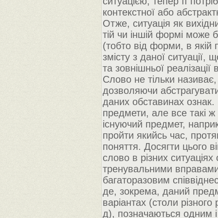
ситуацією; тепер її потрі
контекстної або абстрак
Отже, ситуація як вихідн
тій чи іншій формі може 
(тобто від форми, в якій
змісту з даної ситуації, 
та зовнішньої реалізації
Слово не тільки називає
дозволяючи абстрагувати
даних обставинах ознак. 
предмети, але все такі ж
існуючий предмет, наприк
пройти якийсь час, прот
поняття. Досягти цього в
слово в різних ситуаціях
тренувальними вправами,
багаторазовим співвідне
де, зокрема, даний пред
варіантах (столи різного 
д), позначаються одним 