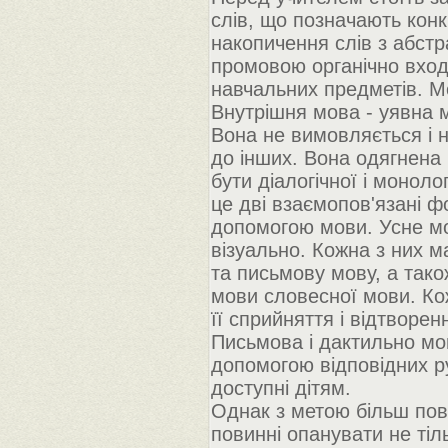
слів, що позначають конкр
накопичення слів з абст
промовою органічно входи
навчальних предметів. М
Внутрішня мова - уявна 
Вона не вимовляється і 
до інших. Вона одягнена 
бути діалогічної і моноло
це дві взаємопов'язані 
допомогою мови. Усне мо
візуально. Кожна з них ма
та письмову мову, а так
мови словесної мови. Ко
її сприйняття і відтворен
Письмова і дактильно мо
допомогою відповідних р
доступні дітям.
Однак з метою більш пов
повинні опанувати не тіл