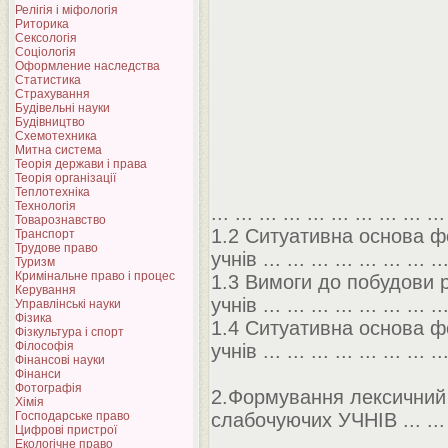
Релігія і міфологія
Риторика
Сексологія
Соціологія
Оформление наследства
Статистика
Страхування
Будівельні науки
Будівництво
Схемотехника
Митна система
Теорія держави і права
Теорія організації
Теплотехніка
Технологія
... ... ... ... ... ... ... ... ... ..
Товарознавство
1.2 Ситуативна основа 
Транспорт
Трудове право
учнів ... ... ... ... ... ... ... ...
Туризм
Кримінальне право і процес
1.3 Вимоги до побудови 
Керування
учнів ... ... ... ... ... ... ... ...
Управлінські науки
Фізика
1.4 Ситуативна основа 
Фізкультура і спорт
Філософія
учнів ... ... ... ... ... ... ... ..
Фінансові науки
Фінанси
Фотографія
2.Формування лексичн
Хімія
Господарське право
слабочуючих УЧНІВ ... ... .
Цифрові пристрої
Екологічне право