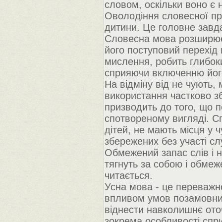
словом, оскільки воно є
Оволодіння словесної пр
дитини. Це головне завд
Словесна мова розширює 
його поступовий перехід 
мислення, робить глибок
сприяючи включенню його
На відміну від не чують
використання частково з
призводить до того, що 
спотвореному вигляді. С
дітей, не мають місця у 
збережених без участі сл
Обмежений запас слів і 
тягнуть за собою і обмеж
читається.
Усна мова - це переважн
впливом умов позамовних
віднести навколишнє оточ
зокрема особливості спр