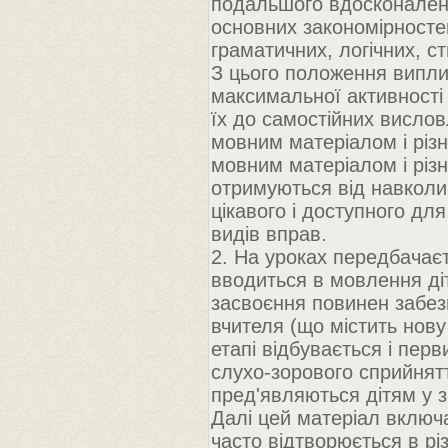
подальшого вдосконаленн
основних закономірносте
граматичних, логічних, ст
З цього положення випли
максимальної активності 
їх до самостійних висло
мовним матеріалом і різ
мовним матеріалом і різ
отримуються від навколиш
цікавого і доступного дл
видів вправ.
2. На уроках передбачає
вводиться в мовлення ді
засвоєння повинен забез
вчителя (що містить нову
етапі відбувається і пер
слухо-зорового сприйнятт
пред'являються дітям у з
Далі цей матеріал включа
часто відтворюється в рі