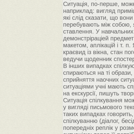
Ситуація, по-перше, мож
наприклад: вигляд приміщ
які слід сказати, що вон
перебувають між собою, 
ставлення. У навчальних
демонстріраціей предметі
макетом, аплікацій і т. п
краєвид із вікна, стан по
ведучи щоденник спосте
В інших випадках спілкую
спираються на ті образи, 
сприйняття наочних ситу
ситуаціями учні мають сп
на екскурсії, пишуть твор
Ситуація спілкування мож
у вигляді письмового текс
таких випадках говорить
спілкуванню (діалог, бесі
попередніх реплік у розмов