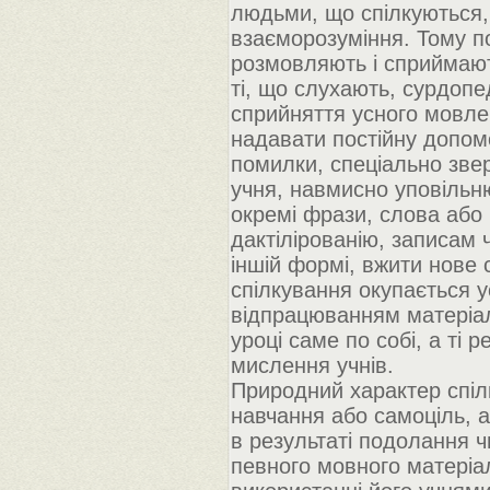
людьми, що спілкуються,
взаєморозуміння. Тому п
розмовляють і сприймають
ті, що слухають, сурдопе
сприйняття усного мовлен
надавати постійну допомо
помилки, спеціально звер
учня, навмисно уповільн
окремі фрази, слова або 
дактілірованію, записам 
іншій формі, вжити нове 
спілкування окупається у
відпрацюванням матеріал
уроці саме по собі, а ті 
мислення учнів.
Природний характер спіл
навчання або самоціль, а
в результаті подолання ч
певного мовного матеріа