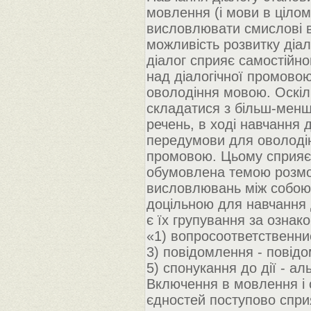
мовлення (і мови в цілом
висловлювати смислові в
можливість розвитку діало
діалог сприяє самостійно
над діалогічної промовою 
оволодіння мовою. Оскіль
складатися з більш-менш
речень, в ході навчання 
передумови для оволодін
промовою. Цьому сприяє і 
обумовлена темою розмов
висловлювань між собою. 
доцільною для навчання д
є їх групування за ознак
«1) вопросоответственние
3) повідомлення - повідом
5) спонукання до дії - ал
Включення в мовлення і 
єдностей поступово спр