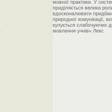
мовної практики. У сист
приділяється велика роль
вдосконалювати придбані
природної комунікації, в
купується слабочуючих д
мовлення учнів« Лекс