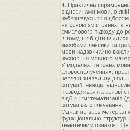
4. Практична спрямовані
відносинами мови, в які
забезпечується відбором 
на основі змістовних, а 
смислового підходу до р
в тому, щоб діти вчилися
засобами лексики та гра
мови надзвичайно важлив
засвоєння мовного матер
У моделях, типових мовни
словосполученнях, прости
через пізнавальну діяльн
ситуації, явища, відносин
проводяться на основі ст
відбір і систематизація (
ситуацією спілкування.
Однак не весь матеріал м
функціонально-структурно
тематичним ознакою. Це 