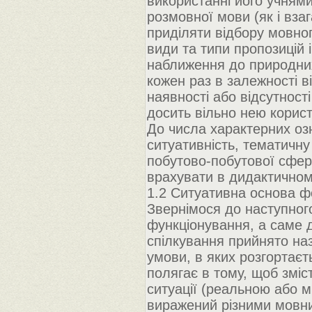
використанні його учнями
розмовної мови (як і взаг
приділяти відбору мовног
види та типи пропозицій 
наближення до природних
кожен раз в залежності в
наявності або відсутност
досить вільно нею корис
До числа характерних озн
ситуативність, тематичну
побутово-побутової сфер
врахувати в дидактичном
1.2 Ситуативна основа ф
Звернімося до наступног
функціонування, а саме д
спілкування прийнято н
умови, в яких розгортаєт
полягає в тому, щоб зміст
ситуації (реальною або м
виражений різними мовн