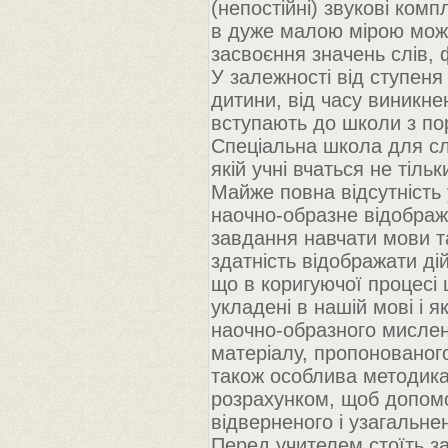
(непостійні) звукові ко
в дуже малою мірою мож
засвоєння значень слів, 
У залежності від ступеня
дитини, від часу виникне
вступають до школи з по
Спеціальна школа для сл
якій учні вчаться не тіль
Майже повна відсутність
наочно-образне відображ
завдання навчати мови т
здатність відображати ді
що в коригуючої процесі ц
укладені в нашій мові і я
наочно-образного мислен
матеріалу, пропонованог
також особлива методика 
розрахунком, щоб допомо
відверненого і узагальне
Перед учителем стоїть з