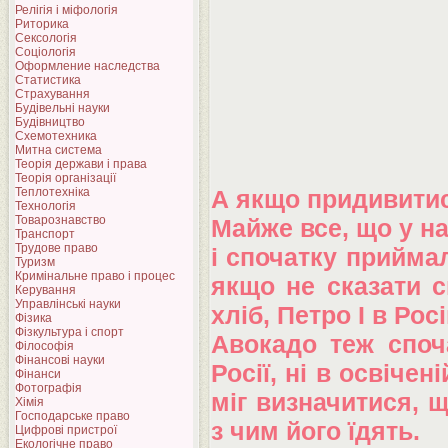
Релігія і міфологія
Риторика
Сексологія
Соціологія
Оформление наследства
Статистика
Страхування
Будівельні науки
Будівництво
Схемотехника
Митна система
Теорія держави і права
Теорія організації
Теплотехніка
А якщо придивити
Технологія
Товарознавство
Майже все, що у на
Транспорт
Трудове право
і спочатку прийма
Туризм
Кримінальне право і процес
якщо не сказати с
Керування
Управлінські науки
хліб, Петро I в Ро
Фізика
Фізкультура і спорт
Авокадо теж споча
Філософія
Фінансові науки
Росії, ні в освічен
Фінанси
Фотографія
міг визначитися, щ
Хімія
Господарське право
з чим його їдять.
Цифрові пристрої
Екологічне право