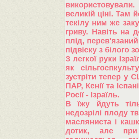
використовували.
великій ціні. Там йо
текілу ним же заку
гриву. Навіть на 
плід, перев'язаний
підвіску з білого 
З легкої руки Ізра
як сільгоспкульт
зустріти тепер у С
ПАР, Кенії та Іспа
Росії - Ізраїль.
В їжу йдуть тіль
недозрілі плоду тв
масляниста і кашк
дотик, але при