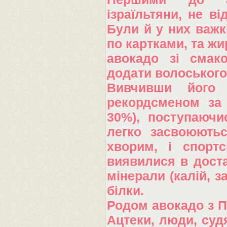
ізраїльтяни, не ві
Були й у них важк
по картками, та жи
авокадо зі смак
додати волоського 
Вивчивши його 
рекордсменом за 
30%), поступаюч
легко засвоюютьс
хворим, і спорт
виявилися в достат
мінерали (калій, за
білки.
Родом авокадо з П
Ацтеки, люди, судя