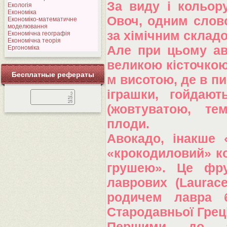
За виду і кольору
Екологія
Економіка
Овоч, одним слово
Економіко-математичне
моделювання
за хімічним склад
Економічна географія
Економічна теорія
Але при цьому ав
Ергономіка
великою кісточкою
Бесплатные рефераты
м висотою, де в п
іграшки, гойдают
(жовтуватою, те
плоди.
Авокадо, інакше 
«крокодиловий» ко
грушею». Це фру
лаврових (Laurac
родичем лавра б
Стародавньої Греці
Першими до ав